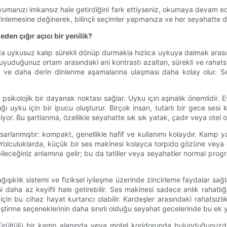
uyumanızı imkansız hale getirdiğini fark ettiyseniz, okumaya devam edi
derinlemesine değinerek, bilinçli seçimler yapmanıza ve her seyahatte 
den çığır açıcı bir yenilik?
 uykusuz kalıp sürekli dönüp durmakla hızlıca uykuya dalmak arasındak
yuduğunuz ortam arasındaki ani kontrastı azaltan, sürekli ve rahatsı
ve daha derin dinlenme aşamalarına ulaşması daha kolay olur. Sey
 psikolojik bir dayanak noktası sağlar. Uyku için aşinalık önemlidi
rlılığı uyku için bir ipucu oluşturur. Birçok insan, tutarlı bir gece s
eniyor. Bu şartlanma, özellikle seyahatte sık sık yatak, çadır veya otel 
tasarlanmıştır: kompakt, genellikle hafif ve kullanımı kolaydır. Kamp
. Yolculuklarda, küçük bir ses makinesi kolayca torpido gözüne veya 
abileceğiniz anlamına gelir; bu da tatiller veya seyahatler normal prog
 bağışıklık sistemi ve fiziksel iyileşme üzerinde zincirleme faydalar s
 daha az keyifli hale getirebilir. Ses makinesi sadece anlık rahat
çin bu cihaz hayat kurtarıcı olabilir. Kardeşler arasındaki rahatsızl
tirme seçeneklerinin daha sınırlı olduğu seyahat gecelerinde bu ek y
. Gürültülü bir kamp alanında veya motel koridorunda bulunduğunuzda,