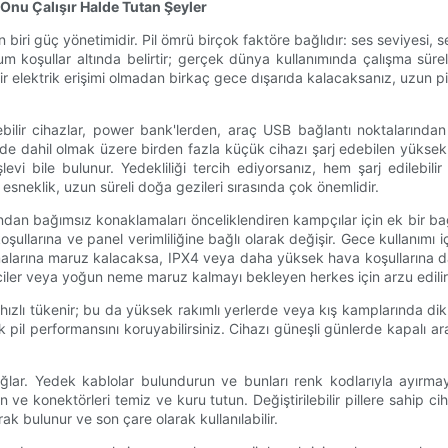
 Onu Çalışır Halde Tutan Şeyler
biri güç yönetimidir. Pil ömrü birçok faktöre bağlıdır: ses seviyesi, s
um koşullar altında belirtir; gerçek dünya kullanımında çalışma sürele
r elektrik erişimi olmadan birkaç gece dışarıda kalacaksanız, uzun pil 
lir cihazlar, power bank'lerden, araç USB bağlantı noktalarından vey
emi de dahil olmak üzere birden fazla küçük cihazı şarj edebilen yükse
levi bile bulunur. Yedekliliği tercih ediyorsanız, hem şarj edilebi
 esneklik, uzun süreli doğa gezileri sırasında çok önemlidir.
ından bağımsız konaklamaları önceliklendiren kampçılar için ek bir bağı
 koşullarına ve panel verimliliğine bağlı olarak değişir. Gece kullanımı 
arına maruz kalacaksa, IPX4 veya daha yüksek hava koşullarına daya
ciler veya yoğun neme maruz kalmayı bekleyen herkes için arzu edilir
ızlı tükenir; bu da yüksek rakımlı yerlerde veya kış kamplarında di
k pil performansını koruyabilirsiniz. Cihazı güneşli günlerde kapalı ar
ağlar. Yedek kablolar bulundurun ve bunları renk kodlarıyla ayırma
 konektörleri temiz ve kuru tutun. Değiştirilebilir pillere sahip cihazla
ak bulunur ve son çare olarak kullanılabilir.