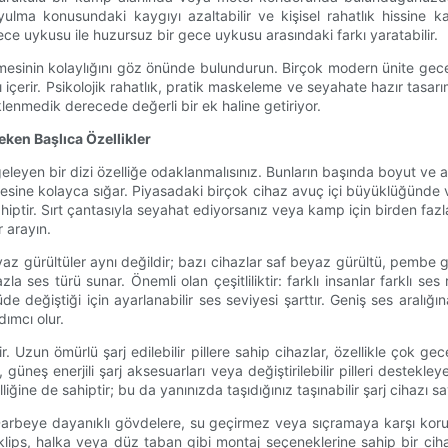
lma konusundaki kaygıyı azaltabilir ve kişisel rahatlık hissine ka
ce uykusu ile huzursuz bir gece uykusu arasındaki farkı yaratabilir.
esinin kolaylığını göz önünde bulundurun. Birçok modern ünite gece l
rı içerir. Psikolojik rahatlık, pratik maskeleme ve seyahate hazır tasar
klenmedik derecede değerli bir ek haline getiriyor.
ken Başlıca Özellikler
leyen bir dizi özelliğe odaklanmalısınız. Bunların başında boyut ve ağ
sine kolayca sığar. Piyasadaki birçok cihaz avuç içi büyüklüğünde v
 sahiptir. Sırt çantasıyla seyahat ediyorsanız veya kamp için birden fazla
 arayın.
eyaz gürültüler aynı değildir; bazı cihazlar saf beyaz gürültü, pemb
la ses türü sunar. Önemli olan çeşitliliktir: farklı insanlar farklı ses
üde değiştiği için ayarlanabilir ses seviyesi şarttır. Geniş ses aralığ
ımcı olur.
. Uzun ömürlü şarj edilebilir pillere sahip cihazlar, özellikle çok g
jı, güneş enerjili şarj aksesuarları veya değiştirilebilir pilleri deste
lliğine de sahiptir; bu da yanınızda taşıdığınız taşınabilir şarj cihazı sa
r. Darbeye dayanıklı gövdelere, su geçirmez veya sıçramaya karşı kor
in, klips, halka veya düz taban gibi montaj seçeneklerine sahip bir c