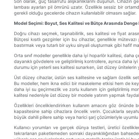
Son olarak, güç tasarrufu alışkanlıklarını düşünün. Cihazın 
lambası ayarları pil ömrünü uzatır. Özellikle sessiz bir orta
gerekli olduğu gecelerde cihazın kullanılabilir olmasını sağlar.
Model Seçimi: Boyut, Ses Kalitesi ve Bütçe Arasında Deng
Doğru cihazı seçmek, taşınabilirlik, ses kalitesi ve fiyat ara
Bütçesi kısıtlı gezginler için bu cihazlar, genellikle mütev
bastırmak veya tutarlı bir uyku sinyali oluşturmak gibi hafif mask
Orta sınıf modeller genellikle daha iyi hoparlör kalitesi, daha 
dayanıklı gövdelere ve geliştirilmiş kontrollere, ayrıca daha i
durumu için yeterli ses kalitesi sunarken, üst düzey ünitelerin
Üst düzey cihazlar, üstün ses kalitesine ve sağlam özellik setle
Bu modeller, hem ikna edici bir maskeleme etkisi hem de keyif
daha iyi su geçirmezlik ve zorlu kullanım için geliştirilmiş m
kalitesi nedeniyle üst düzey bir modele yatırım yapmak faydalı 
Özellikleri önceliklendirirken kullanım amacını göz önünde 
kapasitesine sahip cihazlara öncelik verin. Çocuklarla seyahat
büyük dahili pillere sahip veya harici şarj çözümleriyle uyumlu 
Kullanıcı yorumları ve gerçek dünya testleri, üretici özelli
tekrarlanan paketlemeden sonraki dayanıklılığından bahseden