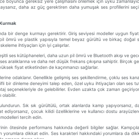
gece boyunca gereksiz yere çalışmasını önlemek için uyku zamanlayıc
mdaysanız, daha az güç gerektiren daha yumuşak ses profillerini seç
e Kurmak
sında bir denge kurmayı gerektirir. Giriş seviyesi modeller uygun fiya
azı pil ömrü ve plastik yapısıyla temel beyaz gürültü ve birkaç doğa
eleme ihtiyaçları için iyi çalışırlar.
çeşitli ses kütüphaneleri, daha uzun pil ömrü ve Bluetooth akışı ve gec
yi ses aralıklarına ve daha net düşük frekans çıkışına sahiptir. Birçok 
 yüksek fiyat etiketinden de kaçınmanızı sağlarlar.
rine odaklanır. Genellikle gelişmiş ses şekillendirme, çoklu ses kanallar
li bir dinleme deneyimi talep eden, özel uyku ihtiyaçları olan ses tu
ontaj seçenekleriyle de gelebilirler. Evden uzakta çok zaman geçiriy
olabilir.
bulundurun. Sık sık gürültülü, ortak alanlarda kamp yapıyorsanız,
 ediyorsanız, çocuk kilidi özelliklerine ve kullanıcı dostu arayüzlere
modelleri tercih edin.
klerinin ötesinde performans hakkında değerli bilgiler sağlar. Kampç
 yorumlara dikkat edin. Ses karakteri hakkındaki yorumlara da dikk