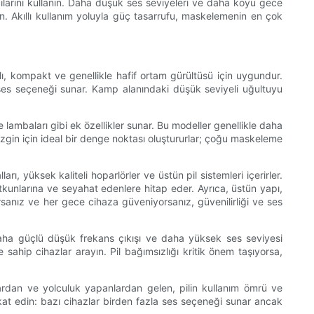
ılarını kullanın. Daha düşük ses seviyeleri ve daha koyu gece
in. Akıllı kullanım yoluyla güç tasarrufu, maskelemenin en çok
tlı, kompakt ve genellikle hafif ortam gürültüsü için uygundur.
l ses seçeneği sunar. Kamp alanındaki düşük seviyeli uğultuyu
e lambaları gibi ek özellikler sunar. Bu modeller genellikle daha
gezgin için ideal bir denge noktası oluştururlar; çoğu maskeleme
ı, yüksek kaliteli hoparlörler ve üstün pil sistemleri içerirler.
tkunlarına ve seyahat edenlere hitap eder. Ayrıca, üstün yapı,
orsanız ve her gece cihaza güveniyorsanız, güvenilirliği ve ses
 daha güçlü düşük frekans çıkışı ve daha yüksek ses seviyesi
 sahip cihazlar arayın. Pil bağımsızlığı kritik önem taşıyorsa,
ılardan ve yolculuk yapanlardan gelen, pilin kullanım ömrü ve
at edin: bazı cihazlar birden fazla ses seçeneği sunar ancak