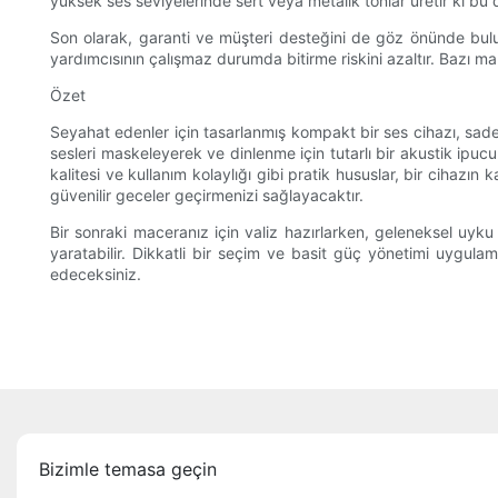
yüksek ses seviyelerinde sert veya metalik tonlar üretir ki bu 
Son olarak, garanti ve müşteri desteğini de göz önünde bulu
yardımcısının çalışmaz durumda bitirme riskini azaltır. Bazı m
Özet
Seyahat edenler için tasarlanmış kompakt bir ses cihazı, sadec
sesleri maskeleyerek ve dinlenme için tutarlı bir akustik ipucu
kalitesi ve kullanım kolaylığı gibi pratik hususlar, bir ciha
güvenilir geceler geçirmenizi sağlayacaktır.
Bir sonraki maceranız için valiz hazırlarken, geleneksel uyku 
yaratabilir. Dikkatli bir seçim ve basit güç yönetimi uygula
edeceksiniz.
Bizimle temasa geçin