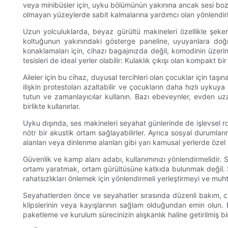
veya minibüsler için, uyku bölümünün yakınına ancak sesi boz
olmayan yüzeylerde sabit kalmalarına yardımcı olan yönlendirile
Uzun yolculuklarda, beyaz gürültü makineleri özellikle şeke
koltuğunun yakınındaki gösterge paneline, uyuyanlara doğru o
konaklamaları için, cihazı bagajınızda değil, komodinin üzerind
tesisleri de ideal yerler olabilir: Kulaklık çıkışı olan kompakt bir
Aileler için bu cihaz, duyusal tercihleri ​​olan çocuklar için ta
ilişkin protestoları azaltabilir ve çocukların daha hızlı uyku
tutun ve zamanlayıcılar kullanın. Bazı ebeveynler, evden uzak
birlikte kullanırlar.
Uyku dışında, ses makineleri seyahat günlerinde de işlevsel rol
nötr bir akustik ortam sağlayabilirler. Ayrıca sosyal durumla
alanları veya dinlenme alanları gibi yarı kamusal yerlerde özel 
Güvenlik ve kamp alanı adabı, kullanımınızı yönlendirmelidir.
ortamı yaratmak, ortam gürültüsüne katkıda bulunmak değil. 
rahatsızlıkları önlemek için yönlendirmeli yerleştirmeyi ve mu
Seyahatlerden önce ve seyahatler sırasında düzenli bakım, cihaz
klipslerinin veya kayışlarının sağlam olduğundan emin olun. 
paketleme ve kurulum sürecinizin alışkanlık haline getirilmiş b