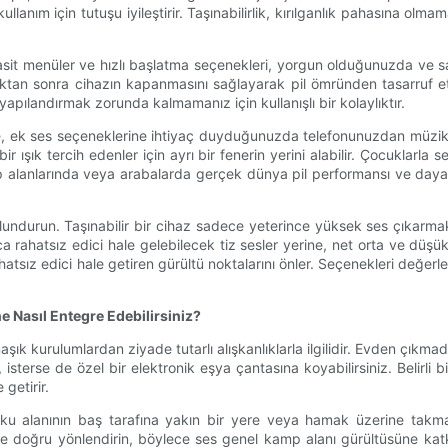
anım için tutuşu iyileştirir. Taşınabilirlik, kırılganlık pahasına olmama
er, basit menüler ve hızlı başlatma seçenekleri, yorgun olduğunuzda ve
dıktan sonra cihazın kapanmasını sağlayarak pil ömründen tasarruf e
apılandırmak zorunda kalmamanız için kullanışlı bir kolaylıktır.
tirme, ek ses seçeneklerine ihtiyaç duyduğunuzda telefonunuzdan müz
r ışık tercih edenler için ayrı bir fenerin yerini alabilir. Çocuklarla
p alanlarında veya arabalarda gerçek dünya pil performansı ve dayan
bulundurun. Taşınabilir bir cihaz sadece yeterince yüksek ses çıka
 rahatsız edici hale gelebilecek tiz sesler yerine, net orta ve düşük 
ahatsız edici hale getiren gürültü noktalarını önler. Seçenekleri değerl
e Nasıl Entegre Edebilirsiniz?
aşık kurulumlardan ziyade tutarlı alışkanlıklarla ilgilidir. Evden çı
a, isterse de özel bir elektronik eşya çantasına koyabilirsiniz. Belirli 
getirir.
ku alanının baş tarafına yakın bir yere veya hamak üzerine takma
içine doğru yönlendirin, böylece ses genel kamp alanı gürültüsüne kat