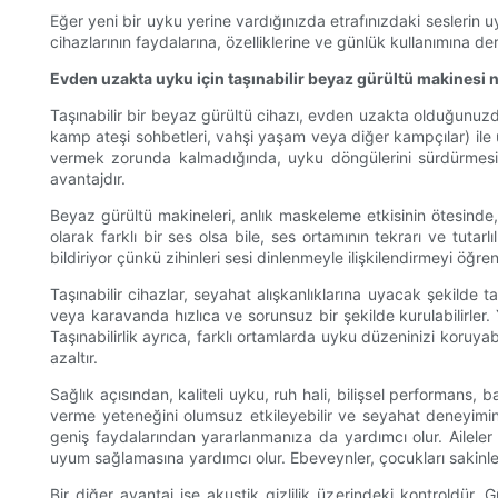
Eğer yeni bir uyku yerine vardığınızda etrafınızdaki seslerin 
cihazlarının faydalarına, özelliklerine ve günlük kullanımına 
Evden uzakta uyku için taşınabilir beyaz gürültü makinesi ne
Taşınabilir bir beyaz gürültü cihazı, evden uzakta olduğunuzda
kamp ateşi sohbetleri, vahşi yaşam veya diğer kampçılar) ile u
vermek zorunda kalmadığında, uyku döngülerini sürdürmesi 
avantajdır.
Beyaz gürültü makineleri, anlık maskeleme etkisinin ötesinde,
olarak farklı bir ses olsa bile, ses ortamının tekrarı ve tuta
bildiriyor çünkü zihinleri sesi dinlenmeyle ilişkilendirmeyi öğr
Taşınabilir cihazlar, seyahat alışkanlıklarına uyacak şekilde 
veya karavanda hızlıca ve sorunsuz bir şekilde kurulabilirler
Taşınabilirlik ayrıca, farklı ortamlarda uyku düzeninizi koruy
azaltır.
Sağlık açısından, kaliteli uyku, ruh hali, bilişsel performans,
verme yeteneğini olumsuz etkileyebilir ve seyahat deneyimini
geniş faydalarından yararlanmanıza da yardımcı olur. Aileler i
uyum sağlamasına yardımcı olur. Ebeveynler, çocukları sakinleş
Bir diğer avantaj ise akustik gizlilik üzerindeki kontroldür