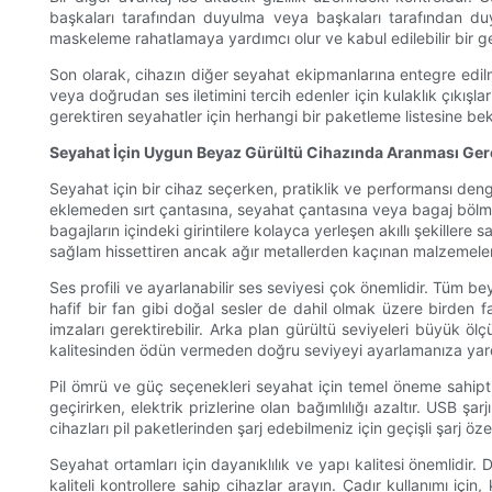
başkaları tarafından duyulma veya başkaları tarafından duyu
maskeleme rahatlamaya yardımcı olur ve kabul edilebilir bir ge
Son olarak, cihazın diğer seyahat ekipmanlarına entegre edilm
veya doğrudan ses iletimini tercih edenler için kulaklık çıkışla
gerektiren seyahatler için herhangi bir paketleme listesine be
Seyahat İçin Uygun Beyaz Gürültü Cihazında Aranması Gere
Seyahat için bir cihaz seçerken, pratiklik ve performansı denge
eklemeden sırt çantasına, seyahat çantasına veya bagaj bölme
bagajların içindeki girintilere kolayca yerleşen akıllı şekillere
sağlam hissettiren ancak ağır metallerden kaçınan malzemeler
Ses profili ve ayarlanabilir ses seviyesi çok önemlidir. Tüm b
hafif bir fan gibi doğal sesler de dahil olmak üzere birden faz
imzaları gerektirebilir. Arka plan gürültü seviyeleri büyük ölç
kalitesinden ödün vermeden doğru seviyeyi ayarlamanıza yard
Pil ömrü ve güç seçenekleri seyahat için temel öneme sahiptir
geçirirken, elektrik prizlerine olan bağımlılığı azaltır. USB şar
cihazları pil paketlerinden şarj edebilmeniz için geçişli şarj öze
Seyahat ortamları için dayanıklılık ve yapı kalitesi önemlidi
kaliteli kontrollere sahip cihazlar arayın. Çadır kullanımı iç