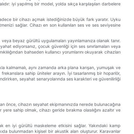
lıdır: iyi yapılmış bir model, yolda sıkça karşılaşılan darbelere
 sadece bir cihazı açmak istediğinizde büyük fark yaratır. Uyku
tmenizi sağlar. Cihazı en son kullanılan ses ve ses seviyesine
ik veya beyaz gürültü uygulamaları yayınlamanıza olanak tanır.
 seyahat ediyorsanız, çocuk güvenliği için ses sınırlamaları veya
ıklılığından bahseden kullanıcı yorumlarını okuyarak cihazları
rmakla kalmamalı, aynı zamanda arka plana karışan, yumuşak ve
frekanslara sahip üniteler arayın. İyi tasarlanmış bir hoparlör,
endirirken, seyahat senaryolarında ses karakteri ve güvenilirliği
kmadan önce, cihazın seyahat ekipmanınızda nerede bulunacağına
bir yere sahip olmak, cihazı geride bırakma olasılığını azaltır ve
k en iyi gürültü maskeleme etkisini sağlar. Yakındaki kamp
kıda bulunmadan kişisel bir akustik alan oluşturur. Karavanlar