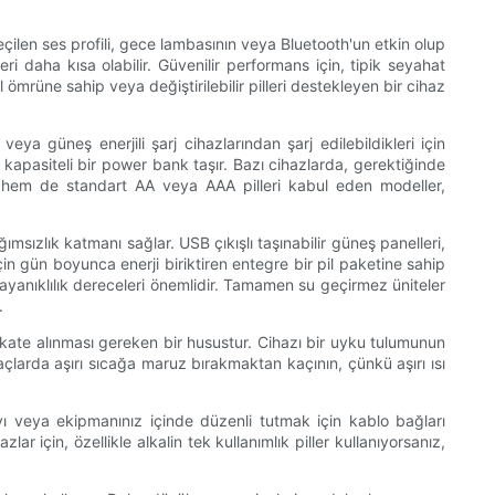
eçilen ses profili, gece lambasının veya Bluetooth'un etkin olup
ri daha kısa olabilir. Güvenilir performans için, tipik seyahat
ömrüne sahip veya değiştirilebilir pilleri destekleyen bir cihaz
a güneş enerjili şarj cihazlarından şarj edilebildikleri için
k kapasiteli bir power bank taşır. Bazı cihazlarda, gerektiğinde
lir hem de standart AA veya AAA pilleri kabul eden modeller,
msızlık katmanı sağlar. USB çıkışlı taşınabilir güneş panelleri,
için gün boyunca enerji biriktiren entegre bir pil paketine sahip
nıklılık dereceleri önemlidir. Tamamen su geçirmez üniteler
.
kkate alınması gereken bir husustur. Cihazı bir uyku tulumunun
açlarda aşırı sıcağa maruz bırakmaktan kaçının, çünkü aşırı ısı
yı veya ekipmanınız içinde düzenli tutmak için kablo bağları
r için, özellikle alkalin tek kullanımlık piller kullanıyorsanız,