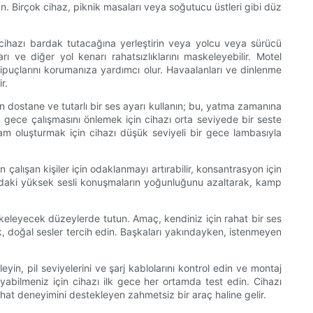
 Birçok cihaz, piknik masaları veya soğutucu üstleri gibi düz
 cihazı bardak tutacağına yerleştirin veya yolcu veya sürücü
ı ve diğer yol kenarı rahatsızlıklarını maskeleyebilir. Motel
es ipuçlarını korumanıza yardımcı olur. Havaalanları ve dinlenme
r.
için dostane ve tutarlı bir ses ayarı kullanın; bu, yatma zamanına
üm gece çalışmasını önlemek için cihazı orta seviyede bir seste
rtam oluşturmak için cihazı düşük seviyeli bir gece lambasıyla
çalışan kişiler için odaklanmayı artırabilir, konsantrasyon için
akındaki yüksek sesli konuşmaların yoğunluğunu azaltarak, kamp
skeleyecek düzeylerde tutun. Amaç, kendiniz için rahat bir ses
 doğal sesler tercih edin. Başkaları yakındayken, istenmeyen
yin, pil seviyelerini ve şarj kablolarını kontrol edin ve montaj
yabilmeniz için cihazı ilk gece her ortamda test edin. Cihazı
yahat deneyimini destekleyen zahmetsiz bir araç haline gelir.