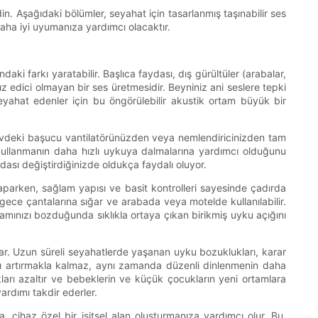
n. Aşağıdaki bölümler, seyahat için tasarlanmış taşınabilir ses
daha iyi uyumanıza yardımcı olacaktır.
i farkı yaratabilir. Başlıca faydası, dış gürültüler (arabalar,
z edici olmayan bir ses üretmesidir. Beyniniz ani seslere tepki
ahat edenler için bu öngörülebilir akustik ortam büyük bir
r. Evdeki başucu vantilatörünüzden veya nemlendiricinizden tam
esi kullanmanın daha hızlı uykuya dalmalarına yardımcı olduğunu
odası değiştirdiğinizde oldukça faydalı oluyor.
 yaparken, sağlam yapısı ve basit kontrolleri sayesinde çadırda
gece çantalarına sığar ve arabada veya motelde kullanılabilir.
ramınızı bozduğunda sıklıkla ortaya çıkan birikmiş uyku açığını
ağlar. Uzun süreli seyahatlerde yaşanan uyku bozuklukları, karar
lığı artırmakla kalmaz, aynı zamanda düzenli dinlenmenin daha
ıkları azaltır ve bebeklerin ve küçük çocukların yeni ortamlara
ardımı takdir ederler.
 cihaz özel bir işitsel alan oluşturmanıza yardımcı olur. Bu,