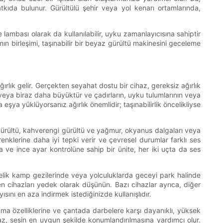
tkıda bulunur. Gürültülü şehir veya yol kenarı ortamlarında,
ambası olarak da kullanılabilir, uyku zamanlayıcısına sahiptir
ımın birleşimi, taşınabilir bir beyaz gürültü makinesini geceleme
ırlık gelir. Gerçekten seyahat dostu bir cihaz, gereksiz ağırlık
eya biraz daha büyüktür ve çadırların, uyku tulumlarının veya
 eşya yüklüyorsanız ağırlık önemlidir; taşınabilirlik öncelikliyse
e gürültü, kahverengi gürültü ve yağmur, okyanus dalgaları veya
 renklerine daha iyi tepki verir ve çevresel durumlar farklı ses
ına ve ince ayar kontrolüne sahip bir ünite, her iki uçta da ses
ecelik kamp gezilerinde veya yolculuklarda geceyi park halinde
kleyen cihazları yedek olarak düşünün. Bazı cihazlar ayrıca, diğer
yısını en aza indirmek istediğinizde kullanışlıdır.
uma özelliklerine ve çantada darbelere karşı dayanıklı, yüksek
ihaz, sesin en uygun şekilde konumlandırılmasına yardımcı olur.