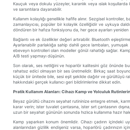
Kauçuk veya dokulu yüzeyler, karanlık veya ıslak koşullarda kull
ve sarsıntılara dayanabilir.
Kullanım kolaylığı genellikle hafife alınır. Sezgisel kontroll
zamanlayıcısı, popüler bir kolaylık özelliğidir ve uykuya dal
döndüren bir hafıza fonksiyonu da, her gece ayarları yeniden y
Bağlantı ve ek özellikler değeri artırabilir. Bluetooth eşleş
Ayarlanabilir parlaklığa sahip dahili gece lambaları, yumuşak bi
ebeveyn kontrolleri olan modeller gönül rahatlığı sağlar. Kam
A/B testi yapmayı düşünün.
Son olarak, ses netliğini ve hoparlör kalitesini göz önünde 
rahatsız edici olmayan bir ses üretmelidir. Birkaç saat boyunca
küçük bir ünitede bile, sesi eşit şekilde dağıtır ve gürültüyü r
hakkındaki gerçek kullanıcı geri bildirimlerine dikkat edin.
Pratik Kullanım Alanları: Cihazı Kamp ve Yolculuk Rutinlerin
Beyaz gürültü cihazını seyahat rutininize entegre etmek, karm
karar verin; ister tuvalet çantasına, ister sırt çantasının dışın
uzun bir seyahat gününün sonunda hızlıca kullanıma hazır hale 
Kamp yaparken konum önemlidir. Cihazı çadırın içindeki uy
alanlarından gizlilik endişeniz varsa, hoparlörü çadırınızın 