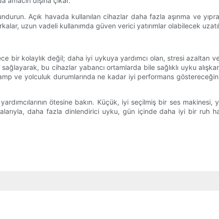
da amacın dışına çıkar.
ndurun. Açık havada kullanılan cihazlar daha fazla aşınma ve yıpran
arkalar, uzun vadeli kullanımda güven verici yatırımlar olabilecek uza
e bir kolaylık değil; daha iyi uykuya yardımcı olan, stresi azaltan ve 
 sağlayarak, bu cihazlar yabancı ortamlarda bile sağlıklı uyku alışkanl
zın kamp ve yolculuk durumlarında ne kadar iyi performans gösterece
yardımcılarının ötesine bakın. Küçük, iyi seçilmiş bir ses makinesi, 
malarıyla, daha fazla dinlendirici uyku, gün içinde daha iyi bir ruh