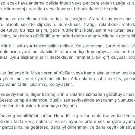
abilecek havalandırma deliklerinden veya pencerelerden uzağa kurun.
bilir montaj aparatları veya kaymaz tabanlarla birlikte gelir.
rleme ve geceleme molaları için kullanışlıdır. Arabada uyuyorsanız,
lacak şekilde klipsleyin. Sürekli ses, trafiği, rölantideki motorlar
e tutun; bu hızlı erişim, gece rutinlerinizi kolaylaştırır ve tutarlı s
 ünite, beklerken gürültülü terminalleri daha katlanılabilir hale getirebili
şınabilir bir uyku yardımcısı haline geliyor. Yatış zamanını işaret etmek 
ya dalmasına yardımcı olabilir. Pil ömrü endişe kaynağıysa, cihazın t
ta uyku alışkanlıklarını destekleyen rahatlatıcı bir çift duyusal o
ler üstlenebilir. Mola veren sürücüler veya kamp alanlarından uzaktan 
rın yönetilmesine de yardımcı olurlar: Arka planda sabit bir ses, y
zamanın tadını çıkarmayı kolaylaştırır.
 Ses seviyelerini, diğer kampçıların alanlarına sızmadan gürültüyü ma
Sessiz kamp alanlarında, düşük ses seviyesinde ayarlanmış yumuşak,
htemelen bir kulaklık kullanmayı düşünün.
ın güvenilirliğini sağlar. Hoparlör ızgaralarındaki toz ve kiri temizle
Birden fazla varış noktanız varsa, ayarları ortam sesine göre ayarla
ir parçası haline getirerek, daha iyi dinlenmeyi ve daha keyifli bir se