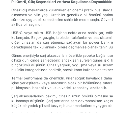
Pil Ömrü, Güç Seçenekleri ve Hava Koşullarına Dayanıklılık:
Cihazı dış mekanlarda kullanırken en önemli pratik hususlardan 
olmaması ve pilin yaşı. Üreticiler genellikle pil ömrünü optim
sürenize uygun pil kapasitesine sahip bir model seçin. Güvenili
akıllıca bir seçimdir.
USB-C veya mikro-USB bağlantı noktalarına sahip şarj edilebi
kullanışlıdır. Birçok gezgin, tabletler, telefonlar ve ses sist
diğer cihazları da şarj etmenizi sağlayan bir power bank iş
gerektiğinde tek kullanımlık pillere geçmenize olanak tanır. Bu
Güneş enerjisiyle şarj aksesuarları, özellikle şebeke bağlantıs
cihazı gün içinde şarj edebilir, ancak şarj süreleri güneş ışığı
bir çözümü düşünün. Cihaz yağmur, yoğuşma veya su sıçramal
bu ürün kategorisinde nadirdir, ancak kano kullananlar, tekne
Termal performans da önemlidir. Piller soğuk havalarda daha h
içine yerleştirerek veya aracınızın sıcak bir bölümünde tutara
pil kimyasını bozabilir ve uzun vadeli kapasiteyi azaltabilir.
Şarj aksesuarlarının bakımı, cihazın uzun ömürlü olmasını s
kullanmayı düşünün. Şarj portlarına sert davranmaktan kaçının ve
küçük bir yedek pil seti taşıyın; bunlar marketlerde yaygın olar