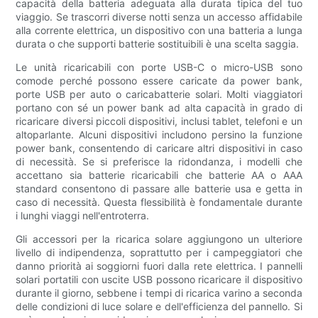
capacità della batteria adeguata alla durata tipica del tuo
viaggio. Se trascorri diverse notti senza un accesso affidabile
alla corrente elettrica, un dispositivo con una batteria a lunga
durata o che supporti batterie sostituibili è una scelta saggia.
Le unità ricaricabili con porte USB-C o micro-USB sono
comode perché possono essere caricate da power bank,
porte USB per auto o caricabatterie solari. Molti viaggiatori
portano con sé un power bank ad alta capacità in grado di
ricaricare diversi piccoli dispositivi, inclusi tablet, telefoni e un
altoparlante. Alcuni dispositivi includono persino la funzione
power bank, consentendo di caricare altri dispositivi in ​​caso
di necessità. Se si preferisce la ridondanza, i modelli che
accettano sia batterie ricaricabili che batterie AA o AAA
standard consentono di passare alle batterie usa e getta in
caso di necessità. Questa flessibilità è fondamentale durante
i lunghi viaggi nell'entroterra.
Gli accessori per la ricarica solare aggiungono un ulteriore
livello di indipendenza, soprattutto per i campeggiatori che
danno priorità ai soggiorni fuori dalla rete elettrica. I pannelli
solari portatili con uscite USB possono ricaricare il dispositivo
durante il giorno, sebbene i tempi di ricarica varino a seconda
delle condizioni di luce solare e dell'efficienza del pannello. Si