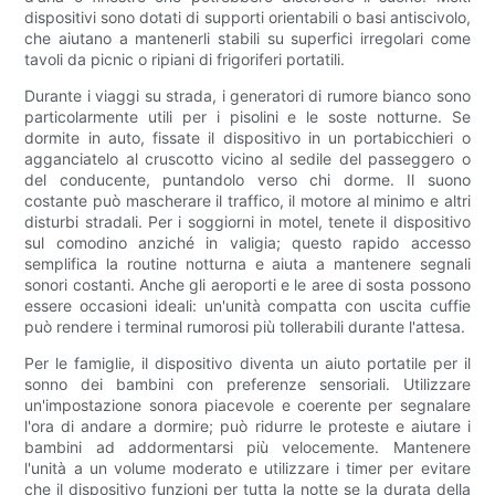
dispositivi sono dotati di supporti orientabili o basi antiscivolo,
che aiutano a mantenerli stabili su superfici irregolari come
tavoli da picnic o ripiani di frigoriferi portatili.
Durante i viaggi su strada, i generatori di rumore bianco sono
particolarmente utili per i pisolini e le soste notturne. Se
dormite in auto, fissate il dispositivo in un portabicchieri o
agganciatelo al cruscotto vicino al sedile del passeggero o
del conducente, puntandolo verso chi dorme. Il suono
costante può mascherare il traffico, il motore al minimo e altri
disturbi stradali. Per i soggiorni in motel, tenete il dispositivo
sul comodino anziché in valigia; questo rapido accesso
semplifica la routine notturna e aiuta a mantenere segnali
sonori costanti. Anche gli aeroporti e le aree di sosta possono
essere occasioni ideali: un'unità compatta con uscita cuffie
può rendere i terminal rumorosi più tollerabili durante l'attesa.
Per le famiglie, il dispositivo diventa un aiuto portatile per il
sonno dei bambini con preferenze sensoriali. Utilizzare
un'impostazione sonora piacevole e coerente per segnalare
l'ora di andare a dormire; può ridurre le proteste e aiutare i
bambini ad addormentarsi più velocemente. Mantenere
l'unità a un volume moderato e utilizzare i timer per evitare
che il dispositivo funzioni per tutta la notte se la durata della