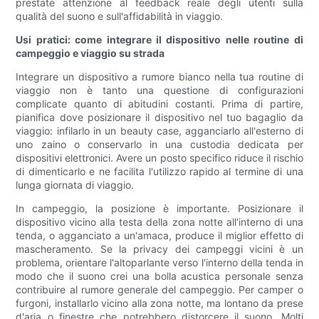
prestate attenzione al feedback reale degli utenti sulla
qualità del suono e sull'affidabilità in viaggio.
Usi pratici: come integrare il dispositivo nelle routine di
campeggio e viaggio su strada
Integrare un dispositivo a rumore bianco nella tua routine di
viaggio non è tanto una questione di configurazioni
complicate quanto di abitudini costanti. Prima di partire,
pianifica dove posizionare il dispositivo nel tuo bagaglio da
viaggio: infilarlo in un beauty case, agganciarlo all'esterno di
uno zaino o conservarlo in una custodia dedicata per
dispositivi elettronici. Avere un posto specifico riduce il rischio
di dimenticarlo e ne facilita l'utilizzo rapido al termine di una
lunga giornata di viaggio.
In campeggio, la posizione è importante. Posizionare il
dispositivo vicino alla testa della zona notte all'interno di una
tenda, o agganciato a un'amaca, produce il miglior effetto di
mascheramento. Se la privacy dei campeggi vicini è un
problema, orientare l'altoparlante verso l'interno della tenda in
modo che il suono crei una bolla acustica personale senza
contribuire al rumore generale del campeggio. Per camper o
furgoni, installarlo vicino alla zona notte, ma lontano da prese
d'aria o finestre che potrebbero distorcere il suono. Molti