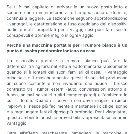
Se ti è mai capitato di arrivare in un nuovo posto letto e
scoprire che i rumori intorno a te ti impediscono di dormire,
continua a leggere. Le sezioni che seguono approfondiscono
i vantaggi, le caratteristiche e l'uso quotidiano dei dispositivi
audio portatili progettati per i viaggi, così puoi fare scelte
consapevoli e dormire meglio in ogni viaggio.
Perché una macchina portatile per il rumore bianco è un
punto di svolta per dormire lontano da casa
Un dispositivo portatile a rumore bianco può fare la
differenza tra rigirarsi nel letto e addormentarsi rapidamente
quando si è lontani dai suoni familiari di casa. Il vantaggio
principale è il mascheramento: questi dispositivi producono
un suono costante e non invadente che riduce il brusco
contrasto tra i rumori esterni (auto, conversazioni attorno al
fuoco, animali selvatici o altri campeggiatori) e l'ambiente in
cui si dorme. Quando il cervello non deve reagire a rumori
improvvisi, riesce più facilmente a mantenere i cicli del sonno
e a raggiungere fasi di riposo più profonde. Per i viaggiatori,
questo ambiente acustico prevedibile rappresenta un enorme
vantaggio.
Oltre all'effetto mascherante immediato, le macchine a