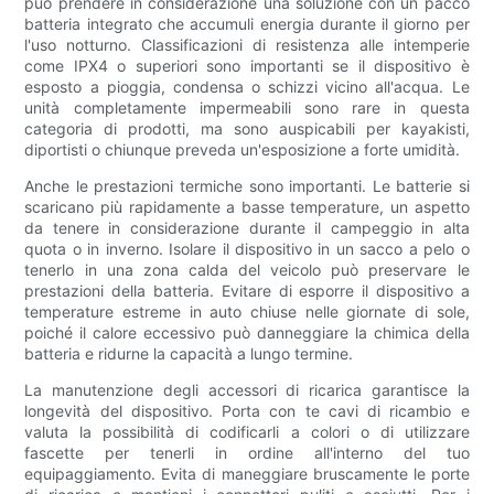
può prendere in considerazione una soluzione con un pacco
batteria integrato che accumuli energia durante il giorno per
l'uso notturno. Classificazioni di resistenza alle intemperie
come IPX4 o superiori sono importanti se il dispositivo è
esposto a pioggia, condensa o schizzi vicino all'acqua. Le
unità completamente impermeabili sono rare in questa
categoria di prodotti, ma sono auspicabili per kayakisti,
diportisti o chiunque preveda un'esposizione a forte umidità.
Anche le prestazioni termiche sono importanti. Le batterie si
scaricano più rapidamente a basse temperature, un aspetto
da tenere in considerazione durante il campeggio in alta
quota o in inverno. Isolare il dispositivo in un sacco a pelo o
tenerlo in una zona calda del veicolo può preservare le
prestazioni della batteria. Evitare di esporre il dispositivo a
temperature estreme in auto chiuse nelle giornate di sole,
poiché il calore eccessivo può danneggiare la chimica della
batteria e ridurne la capacità a lungo termine.
La manutenzione degli accessori di ricarica garantisce la
longevità del dispositivo. Porta con te cavi di ricambio e
valuta la possibilità di codificarli a colori o di utilizzare
fascette per tenerli in ordine all'interno del tuo
equipaggiamento. Evita di maneggiare bruscamente le porte