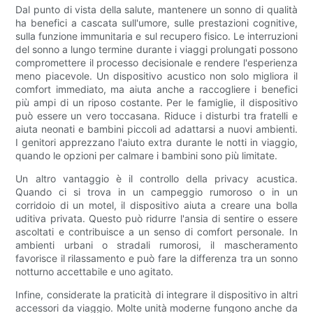
Dal punto di vista della salute, mantenere un sonno di qualità
ha benefici a cascata sull'umore, sulle prestazioni cognitive,
sulla funzione immunitaria e sul recupero fisico. Le interruzioni
del sonno a lungo termine durante i viaggi prolungati possono
compromettere il processo decisionale e rendere l'esperienza
meno piacevole. Un dispositivo acustico non solo migliora il
comfort immediato, ma aiuta anche a raccogliere i benefici
più ampi di un riposo costante. Per le famiglie, il dispositivo
può essere un vero toccasana. Riduce i disturbi tra fratelli e
aiuta neonati e bambini piccoli ad adattarsi a nuovi ambienti.
I genitori apprezzano l'aiuto extra durante le notti in viaggio,
quando le opzioni per calmare i bambini sono più limitate.
Un altro vantaggio è il controllo della privacy acustica.
Quando ci si trova in un campeggio rumoroso o in un
corridoio di un motel, il dispositivo aiuta a creare una bolla
uditiva privata. Questo può ridurre l'ansia di sentire o essere
ascoltati e contribuisce a un senso di comfort personale. In
ambienti urbani o stradali rumorosi, il mascheramento
favorisce il rilassamento e può fare la differenza tra un sonno
notturno accettabile e uno agitato.
Infine, considerate la praticità di integrare il dispositivo in altri
accessori da viaggio. Molte unità moderne fungono anche da