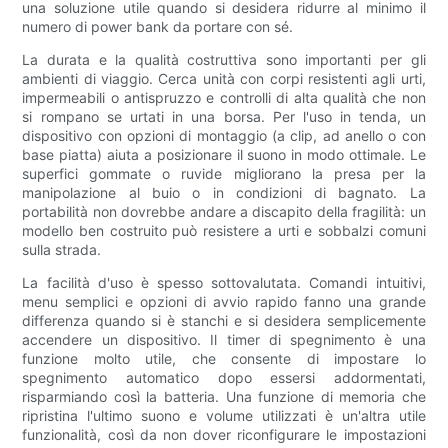
una soluzione utile quando si desidera ridurre al minimo il
numero di power bank da portare con sé.
La durata e la qualità costruttiva sono importanti per gli
ambienti di viaggio. Cerca unità con corpi resistenti agli urti,
impermeabili o antispruzzo e controlli di alta qualità che non
si rompano se urtati in una borsa. Per l'uso in tenda, un
dispositivo con opzioni di montaggio (a clip, ad anello o con
base piatta) aiuta a posizionare il suono in modo ottimale. Le
superfici gommate o ruvide migliorano la presa per la
manipolazione al buio o in condizioni di bagnato. La
portabilità non dovrebbe andare a discapito della fragilità: un
modello ben costruito può resistere a urti e sobbalzi comuni
sulla strada.
La facilità d'uso è spesso sottovalutata. Comandi intuitivi,
menu semplici e opzioni di avvio rapido fanno una grande
differenza quando si è stanchi e si desidera semplicemente
accendere un dispositivo. Il timer di spegnimento è una
funzione molto utile, che consente di impostare lo
spegnimento automatico dopo essersi addormentati,
risparmiando così la batteria. Una funzione di memoria che
ripristina l'ultimo suono e volume utilizzati è un'altra utile
funzionalità, così da non dover riconfigurare le impostazioni