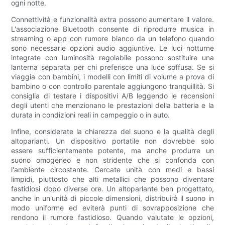
ogni notte.
Connettività e funzionalità extra possono aumentare il valore.
L'associazione Bluetooth consente di riprodurre musica in
streaming o app con rumore bianco da un telefono quando
sono necessarie opzioni audio aggiuntive. Le luci notturne
integrate con luminosità regolabile possono sostituire una
lanterna separata per chi preferisce una luce soffusa. Se si
viaggia con bambini, i modelli con limiti di volume a prova di
bambino o con controllo parentale aggiungono tranquillità. Si
consiglia di testare i dispositivi A/B leggendo le recensioni
degli utenti che menzionano le prestazioni della batteria e la
durata in condizioni reali in campeggio o in auto.
Infine, considerate la chiarezza del suono e la qualità degli
altoparlanti. Un dispositivo portatile non dovrebbe solo
essere sufficientemente potente, ma anche produrre un
suono omogeneo e non stridente che si confonda con
l'ambiente circostante. Cercate unità con medi e bassi
limpidi, piuttosto che alti metallici che possono diventare
fastidiosi dopo diverse ore. Un altoparlante ben progettato,
anche in un'unità di piccole dimensioni, distribuirà il suono in
modo uniforme ed eviterà punti di sovrapposizione che
rendono il rumore fastidioso. Quando valutate le opzioni,