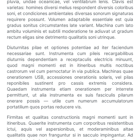
pluvia, undae oceanicae, vel ventilabrum lenis. Clavis est
varietas: homines diversi melius respondent diversis coloribus
soni, et condiciones ambientales diversas sonorum signaturas
requirere possunt. Volumen adaptabile essentiale est quia
gradus sonitus circumstantes late variant. Machina cum lato
ambitu voluminis et subtili moderatione te adiuvat ut gradum
rectum eligas sine detrimento qualitatis soni utrinque.
Diuturnitas pilae et optiones potentiae ad iter faciendum
necessariae sunt. Instrumenta cum pileis recargabilibus
diuturnis dependentiam a receptaculis electricis minuunt,
quod magni momenti est in itineribus multis noctibus
castrorum vel cum pernoctatur in via publica. Machinas quae
onerationem USB, accessiones onerationis solaris, vel pilas
reponibiles sustinent pro cassis extremis considera.
Quaedam instrumenta etiam onerationem per interrete
permittunt, ut alia instrumenta ex suis fasciculis pilarum
onerare possis — utile cum numerum accumulatorum
portatilium quos portas reducere vis.
Firmitas et qualitas constructionis magni momenti sunt in
itineribus. Quaerite instrumenta cum corporibus resistentibus
ictui, aquis vel aspersionibus, et moderaminibus altae
qualitatis quae non franguntur si in sacculo impingantur. Ad