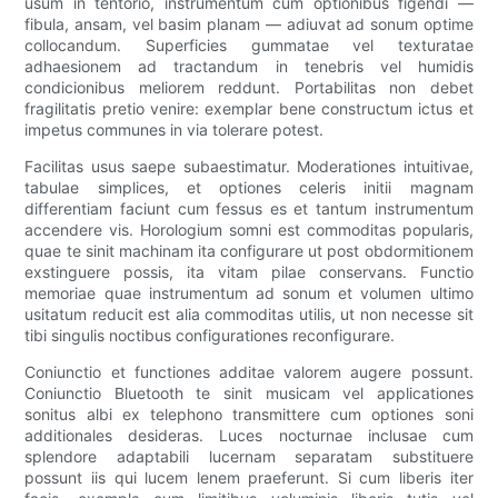
usum in tentorio, instrumentum cum optionibus figendi —
fibula, ansam, vel basim planam — adiuvat ad sonum optime
collocandum. Superficies gummatae vel texturatae
adhaesionem ad tractandum in tenebris vel humidis
condicionibus meliorem reddunt. Portabilitas non debet
fragilitatis pretio venire: exemplar bene constructum ictus et
impetus communes in via tolerare potest.
Facilitas usus saepe subaestimatur. Moderationes intuitivae,
tabulae simplices, et optiones celeris initii magnam
differentiam faciunt cum fessus es et tantum instrumentum
accendere vis. Horologium somni est commoditas popularis,
quae te sinit machinam ita configurare ut post obdormitionem
exstinguere possis, ita vitam pilae conservans. Functio
memoriae quae instrumentum ad sonum et volumen ultimo
usitatum reducit est alia commoditas utilis, ut non necesse sit
tibi singulis noctibus configurationes reconfigurare.
Coniunctio et functiones additae valorem augere possunt.
Coniunctio Bluetooth te sinit musicam vel applicationes
sonitus albi ex telephono transmittere cum optiones soni
additionales desideras. Luces nocturnae inclusae cum
splendore adaptabili lucernam separatam substituere
possunt iis qui lucem lenem praeferunt. Si cum liberis iter