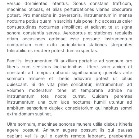
versus dormientes intentus. Sonus constans trafficum,
machinas otiosas, et alias perturbationes viarias obscurare
potest. Pro mansione in deversoriis, instrumentum in mensa
nocturna potius quam in sarcinis tuis pone; hic accessus celer
consuetudines nocturnas simplificat et adiuvat te ut signa
sonora constantia serves. Aeroportus et stationes requietis
etiam occasiones optimae esse possunt: ​​instrumentum
compactum cum exitu auricularium stationes strepentes
tolerabiliores reddere potest dum exspectas.
Familiis, instrumentum fit auxilium portabile ad somnum pro
liberis cum sensibus inclinationibus. Utere sono amico et
constanti ad tempus cubandi significandum; querelas ante
somnum minuere et liberis adiuvare potest ut citius
quiescant. Si de vita pilae sollicitatur, instrumentum ad
volumen moderatum tene et temporaria adhibe ne
instrumentum tota nocte currat. Quidam parentes
instrumentum una cum luce nocturna humili utuntur ad
ambitum sensorium duplex consolatorium qui habitus somni
extra domum sustinet.
Ultra somnum, machinae sonorae munera utilia diebus itineris
agere possunt. Animum augere possunt iis qui pausas
capiunt vel iis qui e castris remote laborant, praebentes