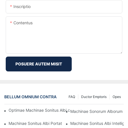
Inscriptio
Contentus
POSUERE AUTEM MISIT
BELLUM OMNIUM CONTRA
FAQ
Ductor Emptoris
Opes
Optimae Machinae Sonitus Albi cum Sonis Naturae ad Relaxati
Machinae Sonorum Alborum ad
Machinae Sonitus Albi Portatiles: Solutiones Somni Viatoribus-1
Machinae Sonitus Albi Intelli