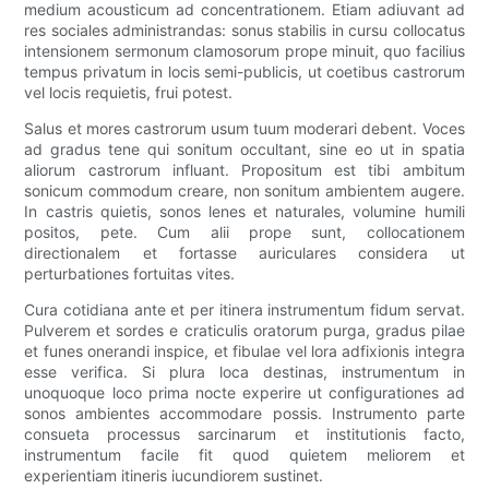
medium acousticum ad concentrationem. Etiam adiuvant ad
res sociales administrandas: sonus stabilis in cursu collocatus
intensionem sermonum clamosorum prope minuit, quo facilius
tempus privatum in locis semi-publicis, ut coetibus castrorum
vel locis requietis, frui potest.
Salus et mores castrorum usum tuum moderari debent. Voces
ad gradus tene qui sonitum occultant, sine eo ut in spatia
aliorum castrorum influant. Propositum est tibi ambitum
sonicum commodum creare, non sonitum ambientem augere.
In castris quietis, sonos lenes et naturales, volumine humili
positos, pete. Cum alii prope sunt, collocationem
directionalem et fortasse auriculares considera ut
perturbationes fortuitas vites.
Cura cotidiana ante et per itinera instrumentum fidum servat.
Pulverem et sordes e craticulis oratorum purga, gradus pilae
et funes onerandi inspice, et fibulae vel lora adfixionis integra
esse verifica. Si plura loca destinas, instrumentum in
unoquoque loco prima nocte experire ut configurationes ad
sonos ambientes accommodare possis. Instrumento parte
consueta processus sarcinarum et institutionis facto,
instrumentum facile fit quod quietem meliorem et
experientiam itineris iucundiorem sustinet.