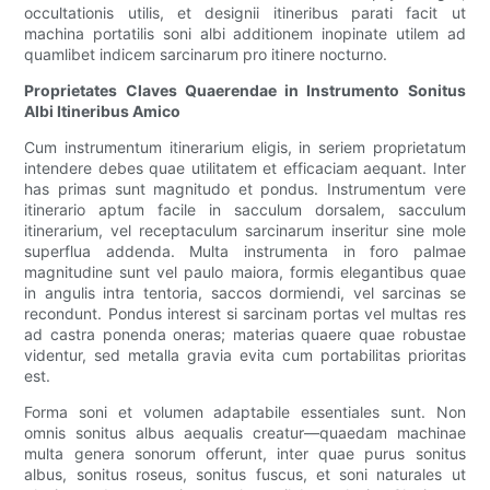
occultationis utilis, et designii itineribus parati facit ut
machina portatilis soni albi additionem inopinate utilem ad
quamlibet indicem sarcinarum pro itinere nocturno.
Proprietates Claves Quaerendae in Instrumento Sonitus
Albi Itineribus Amico
Cum instrumentum itinerarium eligis, in seriem proprietatum
intendere debes quae utilitatem et efficaciam aequant. Inter
has primas sunt magnitudo et pondus. Instrumentum vere
itinerario aptum facile in sacculum dorsalem, sacculum
itinerarium, vel receptaculum sarcinarum inseritur sine mole
superflua addenda. Multa instrumenta in foro palmae
magnitudine sunt vel paulo maiora, formis elegantibus quae
in angulis intra tentoria, saccos dormiendi, vel sarcinas se
recondunt. Pondus interest si sarcinam portas vel multas res
ad castra ponenda oneras; materias quaere quae robustae
videntur, sed metalla gravia evita cum portabilitas prioritas
est.
Forma soni et volumen adaptabile essentiales sunt. Non
omnis sonitus albus aequalis creatur—quaedam machinae
multa genera sonorum offerunt, inter quae purus sonitus
albus, sonitus roseus, sonitus fuscus, et soni naturales ut