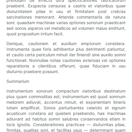
pretiosam de effectu ultra specificationes fabricatorum
praebent. Exspecta censuras a castris et viatoribus quae
diuturnitatem pilae in usu et firmitatem post crebras
sarcinationes memorant. Attende commentariis de natura
soni: quaedam machinae varias optiones sonorum praedicant
sed sonos asperos vel metallicos ad volumen maius emittunt,
quod propositum irritum facit.
Denique, cautionem et auxilium emptorum considera.
Instrumenta quae foris adhibentur plus detrimenti patiuntur,
et cautio certa periculum minuit iter finiendi sine auxilio somni
functionali. Nonnullae notae cautiones extensas vel optiones
reparationis a clientibus offerunt, quae fiduciam in usu
diuturno praebere possunt.
Summarium
Instrumentum sonorum compactum viatoribus destinatum
plus quam commoditas est; instrumentum est quod somnum
meliorem adiuvat, accentus minuit, et experientiam itineris
totam amplificat. Sonos perturbantes celando et signum
acusticum constans ad quietem praebendo, hae machinae
adiuvant ad habitus somni salubres conservandos etiam in
locis ignotis. Considerationes practicae — diuturnitas pilae,
firmitas, qualitas soni, et facilitas usus — determinant quam