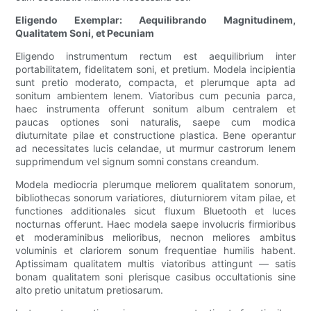
Eligendo Exemplar: Aequilibrando Magnitudinem,
Qualitatem Soni, et Pecuniam
Eligendo instrumentum rectum est aequilibrium inter
portabilitatem, fidelitatem soni, et pretium. Modela incipientia
sunt pretio moderato, compacta, et plerumque apta ad
sonitum ambientem lenem. Viatoribus cum pecunia parca,
haec instrumenta offerunt sonitum album centralem et
paucas optiones soni naturalis, saepe cum modica
diuturnitate pilae et constructione plastica. Bene operantur
ad necessitates lucis celandae, ut murmur castrorum lenem
supprimendum vel signum somni constans creandum.
Modela mediocria plerumque meliorem qualitatem sonorum,
bibliothecas sonorum variatiores, diuturniorem vitam pilae, et
functiones additionales sicut fluxum Bluetooth et luces
nocturnas offerunt. Haec modela saepe involucris firmioribus
et moderaminibus melioribus, necnon meliores ambitus
voluminis et clariorem sonum frequentiae humilis habent.
Aptissimam qualitatem multis viatoribus attingunt — satis
bonam qualitatem soni plerisque casibus occultationis sine
alto pretio unitatum pretiosarum.