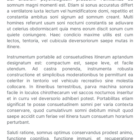
somnum magni momenti est. Etiam si sonus accuratus differt
a ventilatore iuxta lectum vel humidificatore domi, repetitio et
constantia ambitus soni signum ad somnum creant. Multi
homines referunt usum soni nocturni constantis se adiuvare
ut celerius obdormiscant quia mens eorum discit sonum cum
quiete coniungere. Haec condicio maxime utilis est cum
lectos, tentoria, vel cubicula deversoriorum saepe mutas in
itinere.
Instrumentum portabile ad consuetudines itinerum aptandum
designatum est: compactum est, saepe leve, et facile
utendum. Ad castra ponenda, instrumenta robusta
constructione et simplicibus moderationibus te permittunt ea
celeriter in tentorio vel vehiculo recreativo sine molestia
collocare. In itineribus terrestribus, parva machina sonora
facile in loculos chirothecarum vel saccos nocturnos inseritur
et in curru vel deversorio adhiberi potest. Portabilitas etiam
significat te posse consuetudinem somni per varia contexta
conservare, quod cumulativum somni debitum minuit quod
saepe accidit cum feriae vel itinera tuum consuetum horarium
perturbant.
Saluti ratione, somnus optimus conservandus prodest animo,
functione cognitiva, functione immuni, et recuperatione