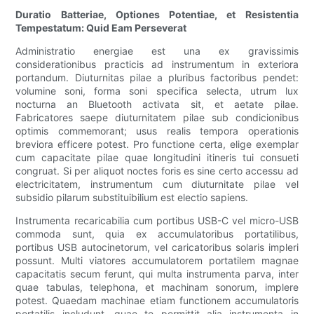
Duratio Batteriae, Optiones Potentiae, et Resistentia
Tempestatum: Quid Eam Perseverat
Administratio energiae est una ex gravissimis
considerationibus practicis ad instrumentum in exteriora
portandum. Diuturnitas pilae a pluribus factoribus pendet:
volumine soni, forma soni specifica selecta, utrum lux
nocturna an Bluetooth activata sit, et aetate pilae.
Fabricatores saepe diuturnitatem pilae sub condicionibus
optimis commemorant; usus realis tempora operationis
breviora efficere potest. Pro functione certa, elige exemplar
cum capacitate pilae quae longitudini itineris tui consueti
congruat. Si per aliquot noctes foris es sine certo accessu ad
electricitatem, instrumentum cum diuturnitate pilae vel
subsidio pilarum substituibilium est electio sapiens.
Instrumenta recaricabilia cum portibus USB-C vel micro-USB
commoda sunt, quia ex accumulatoribus portatilibus,
portibus USB autocinetorum, vel caricatoribus solaris impleri
possunt. Multi viatores accumulatorem portatilem magnae
capacitatis secum ferunt, qui multa instrumenta parva, inter
quae tabulas, telephona, et machinam sonorum, implere
potest. Quaedam machinae etiam functionem accumulatoris
portatilis includunt, quae te permittit alia instrumenta in