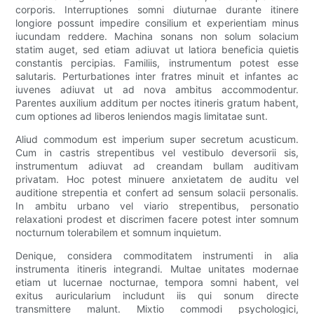
corporis. Interruptiones somni diuturnae durante itinere
longiore possunt impedire consilium et experientiam minus
iucundam reddere. Machina sonans non solum solacium
statim auget, sed etiam adiuvat ut latiora beneficia quietis
constantis percipias. Familiis, instrumentum potest esse
salutaris. Perturbationes inter fratres minuit et infantes ac
iuvenes adiuvat ut ad nova ambitus accommodentur.
Parentes auxilium additum per noctes itineris gratum habent,
cum optiones ad liberos leniendos magis limitatae sunt.
Aliud commodum est imperium super secretum acusticum.
Cum in castris strepentibus vel vestibulo deversorii sis,
instrumentum adiuvat ad creandam bullam auditivam
privatam. Hoc potest minuere anxietatem de auditu vel
auditione strepentia et confert ad sensum solacii personalis.
In ambitu urbano vel viario strepentibus, personatio
relaxationi prodest et discrimen facere potest inter somnum
nocturnum tolerabilem et somnum inquietum.
Denique, considera commoditatem instrumenti in alia
instrumenta itineris integrandi. Multae unitates modernae
etiam ut lucernae nocturnae, tempora somni habent, vel
exitus auricularium includunt iis qui sonum directe
transmittere malunt. Mixtio commodi psychologici,