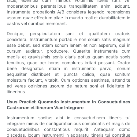
facis, exempla cum limitibus voluminis liberis tutis vel
moderationibus parentalibus tranquillitatem animi addunt.
Instrumenta probationis A/B considera legendo recensiones
usorum quae effectum pilae in mundo reali et durabilitatem in
castris vel curribus memorant.
Denique, perspicuitatem soni et qualitatem oratoris
considera. Instrumentum portabile non solum satis magnum
esse debet, sed etiam sonum lenem et non asperum, qui in
cursum audiatur, producere. Quaerite instrumenta cum
mediis et gravissimis sonis claris potius quam acutis sonis
tenuibus, quae per horas complures irritari possunt. Orator
bene designatus, etiam in instrumento parvo, sonum
aequaliter distribuet et puncta calida, quae sonitum
molestum faciunt, vitabit. Cum optiones aestimas, attendite
ad veras opiniones usorum de natura soni et fidelitate in
itineribus.
Usus Practici: Quomodo Instrumentum in Consuetudines
Castrorum et Itinerum Viae Integrare
Instrumentum sonitus albi in consuetudinem itineris tui
integrare minus de configurationibus complicatis et magis de
consuetudinibus constantibus requirit. Antequam domo
discedas, locum instrumenti in apparatu itineris tui constitue