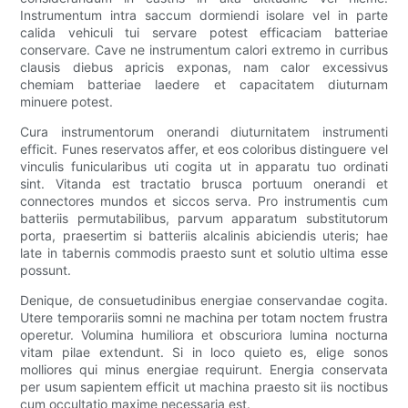
Instrumentum intra saccum dormiendi isolare vel in parte
calida vehiculi tui servare potest efficaciam batteriae
conservare. Cave ne instrumentum calori extremo in curribus
clausis diebus apricis exponas, nam calor excessivus
chemiam batteriae laedere et capacitatem diuturnam
minuere potest.
Cura instrumentorum onerandi diuturnitatem instrumenti
efficit. Funes reservatos affer, et eos coloribus distinguere vel
vinculis funicularibus uti cogita ut in apparatu tuo ordinati
sint. Vitanda est tractatio brusca portuum onerandi et
connectores mundos et siccos serva. Pro instrumentis cum
batteriis permutabilibus, parvum apparatum substitutorum
porta, praesertim si batteriis alcalinis abiciendis uteris; hae
late in tabernis commodis praesto sunt et solutio ultima esse
possunt.
Denique, de consuetudinibus energiae conservandae cogita.
Utere temporariis somni ne machina per totam noctem frustra
operetur. Volumina humiliora et obscuriora lumina nocturna
vitam pilae extendunt. Si in loco quieto es, elige sonos
molliores qui minus energiae requirunt. Energia conservata
per usum sapientem efficit ut machina praesto sit iis noctibus
cum occultatio maxime necessaria est.