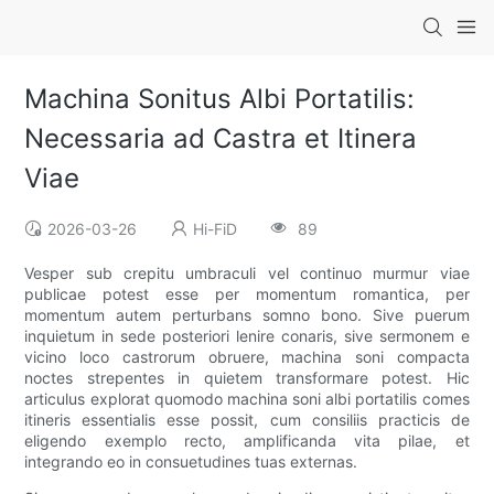
Machina Sonitus Albi Portatilis:
Necessaria ad Castra et Itinera
Viae
2026-03-26
Hi-FiD
89
Vesper sub crepitu umbraculi vel continuo murmur viae
publicae potest esse per momentum romantica, per
momentum autem perturbans somno bono. Sive puerum
inquietum in sede posteriori lenire conaris, sive sermonem e
vicino loco castrorum obruere, machina soni compacta
noctes strepentes in quietem transformare potest. Hic
articulus explorat quomodo machina soni albi portatilis comes
itineris essentialis esse possit, cum consiliis practicis de
eligendo exemplo recto, amplificanda vita pilae, et
integrando eo in consuetudines tuas externas.