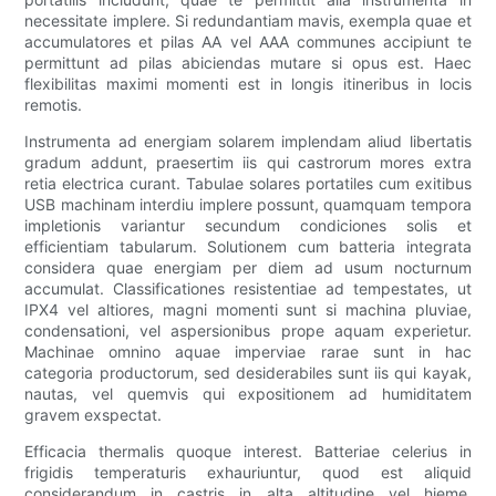
necessitate implere. Si redundantiam mavis, exempla quae et
accumulatores et pilas AA vel AAA communes accipiunt te
permittunt ad pilas abiciendas mutare si opus est. Haec
flexibilitas maximi momenti est in longis itineribus in locis
remotis.
Instrumenta ad energiam solarem implendam aliud libertatis
gradum addunt, praesertim iis qui castrorum mores extra
retia electrica curant. Tabulae solares portatiles cum exitibus
USB machinam interdiu implere possunt, quamquam tempora
impletionis variantur secundum condiciones solis et
efficientiam tabularum. Solutionem cum batteria integrata
considera quae energiam per diem ad usum nocturnum
accumulat. Classificationes resistentiae ad tempestates, ut
IPX4 vel altiores, magni momenti sunt si machina pluviae,
condensationi, vel aspersionibus prope aquam experietur.
Machinae omnino aquae imperviae rarae sunt in hac
categoria productorum, sed desiderabiles sunt iis qui kayak,
nautas, vel quemvis qui expositionem ad humiditatem
gravem exspectat.
Efficacia thermalis quoque interest. Batteriae celerius in
frigidis temperaturis exhauriuntur, quod est aliquid
considerandum in castris in alta altitudine vel hieme.