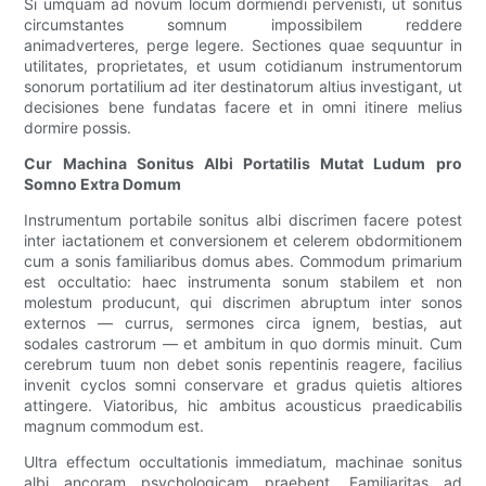
Si umquam ad novum locum dormiendi pervenisti, ut sonitus
circumstantes somnum impossibilem reddere
animadverteres, perge legere. Sectiones quae sequuntur in
utilitates, proprietates, et usum cotidianum instrumentorum
sonorum portatilium ad iter destinatorum altius investigant, ut
decisiones bene fundatas facere et in omni itinere melius
dormire possis.
Cur Machina Sonitus Albi Portatilis Mutat Ludum pro
Somno Extra Domum
Instrumentum portabile sonitus albi discrimen facere potest
inter iactationem et conversionem et celerem obdormitionem
cum a sonis familiaribus domus abes. Commodum primarium
est occultatio: haec instrumenta sonum stabilem et non
molestum producunt, qui discrimen abruptum inter sonos
externos — currus, sermones circa ignem, bestias, aut
sodales castrorum — et ambitum in quo dormis minuit. Cum
cerebrum tuum non debet sonis repentinis reagere, facilius
invenit cyclos somni conservare et gradus quietis altiores
attingere. Viatoribus, hic ambitus acousticus praedicabilis
magnum commodum est.
Ultra effectum occultationis immediatum, machinae sonitus
albi ancoram psychologicam praebent. Familiaritas ad