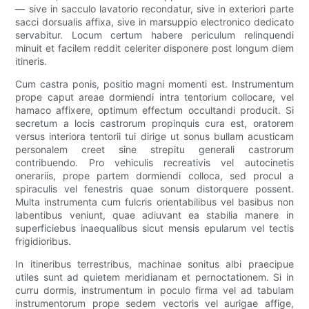
— sive in sacculo lavatorio recondatur, sive in exteriori parte
sacci dorsualis affixa, sive in marsuppio electronico dedicato
servabitur. Locum certum habere periculum relinquendi
minuit et facilem reddit celeriter disponere post longum diem
itineris.
Cum castra ponis, positio magni momenti est. Instrumentum
prope caput areae dormiendi intra tentorium collocare, vel
hamaco affixere, optimum effectum occultandi producit. Si
secretum a locis castrorum propinquis cura est, oratorem
versus interiora tentorii tui dirige ut sonus bullam acusticam
personalem creet sine strepitu generali castrorum
contribuendo. Pro vehiculis recreativis vel autocinetis
onerariis, prope partem dormiendi colloca, sed procul a
spiraculis vel fenestris quae sonum distorquere possent.
Multa instrumenta cum fulcris orientabilibus vel basibus non
labentibus veniunt, quae adiuvant ea stabilia manere in
superficiebus inaequalibus sicut mensis epularum vel tectis
frigidioribus.
In itineribus terrestribus, machinae sonitus albi praecipue
utiles sunt ad quietem meridianam et pernoctationem. Si in
curru dormis, instrumentum in poculo firma vel ad tabulam
instrumentorum prope sedem vectoris vel aurigae affige,