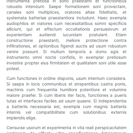
Instrumenta pretiosa in sono praestanti et functionibus
robustis intendunt. Saepe formationem soni provectam,
canales soni multiplices, oratores altae fidelitatis, et
systemata batteriae praestantiora includunt. Haec exempla
audiophilos et viatores cum necessitatibus somni specificis
alliciunt, qui et effectum occultationis persuasivum et
experientiam audiendi iucundam postulant. Etiam
constructione praestanti, meliore protectione contra
infiltrationes, et optionibus figendi auctis ad usum robustum
venire possunt. Si multum temporis a domo agis et
instrumento omni nocte confidis, in exemplar pretiosum
investire propter eius firmitatem et qualitatem soni utile esse
potest.
Cum functiones in ordine disponis, usum intentum considera.
Si saepe in locis communibus et strepentibus castra ponis,
machinis cum frequentia humiliore potentiore et volumine
maiore praefer. Si cum liberis iter facis, functiones a pueris
tutas et interfaces faciles ad usum quaere. Si independentia
a batteriis necessaria est, exempla cum magnis batteriis
internis vel compatibilitate cum solutionibus externis
implendis elige.
Censurae usorum et experimenta in vita reali perspicacitatem