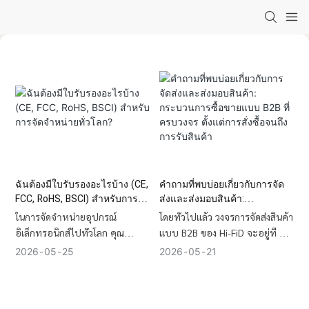
ฉันต้องมีใบรับรองอะไรบ้าง (CE,
คำถามที่พบบ่อยเกี่ยวกับการจัด
FCC, RoHS, BSCI) สำหรับการจัด
ส่งและส่งมอบสินค้า:
จำหน่ายทั่วโลก?
กระบวนการซื้อขายแบบ B2B ที่
ในการจัดจำหน่ายอุปกรณ์
โดยทั่วไปแล้ว วงจรการจัดส่งสินค้า
ครบวงจร ตั้งแต่การสั่งซื้อจนถึง
อิเล็กทรอนิกส์ไปทั่วโลก คุณ
แบบ B2B ของ Hi-FiD จะอยู่ที่ 30
การรับสินค้า
จำเป็นต้องมี มาตรฐาน CE (ยุโรป)
ถึง 45 วัน ซึ่งรวมถึงการประมวลผล
2026
05
25
2026
05
21
เป็นหลัก และFCC (USA) เพื่อการ
คำสั่งซื้อ 3-5 วัน การผลิตจำนวน
เข้าสู่ตลาดอย่างถูกกฎหมาย,
มาก 25-35 วัน และการขนส่งทาง
RoHS เพื่อการปฏิบัติตามข้อ
อากาศระหว่างประเทศ 7-14 วัน