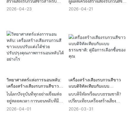
สร้างเสียงรบกวนสีขาวสำหรับ
ผู้ผลิตเครื่องสร้างเสียงรบกวนสีขาว
ทารกและเด็ก — ระดับเสียงที่
โดยเฉพาะมานานกว่า 16 ปี
2026
04
23
2026
04
21
ปลอดภัย การตั้งค่าเสียงที่ดีที่สุด
โรงงานของเราได้ รับการรับรอง
ข้อเท็จจริงเกี่ยวกับการเสพติดการ
มาตรฐาน ISO9001 และ BSCI
นอนหลับ และตัวเลือก Hi-Fi ที่ดี
ครอบคลุมพื้นที่ 6,000 ตาราง
ที่สุด
เมตร พร้อมด้วยสายการผลิต SMT
ความเร็วสูง 6 สาย เรามีใบรับรอง
มาตรฐานสากลครบถ้วน รวมถึง
CE, FCC, RoHS และ UL เพื่อให้
มั่นใจได้ถึงการปฏิบัติตามกฎ
ระเบียบด้านการค้าปลีกทั่วโลก
อย่างราบรื่น
วิทยาศาสตร์แห่งการนอนหลับ:
เครื่องสร้างเสียงรบกวนสีขาว
เครื่องสร้างเสียงรบกวนสีขาว
แบบดิจิทัลเทียบกับแบบ
แบบปรับแต่งได้ช่วยปรับปรุง
ธรรมชาติ: คู่มือการเลือกซื้อของ
ในโลกปัจจุบันที่ทุกอย่างเชื่อมต่อ
แบบดิจิทัลหรือแบบธรรมชาติ?
คุณภาพการนอนหลับได้อย่างไร
คุณ
อยู่ตลอดเวลา การนอนหลับที่มี
เปรียบเทียบเครื่องสร้างเสียง
คุณภาพจึงทำได้ยากขึ้นเรื่อยๆ ผล
รบกวนสีขาวทั้งสองประเภทเพื่อ
2026
04
01
2026
03
31
การศึกษาพบว่า กว่า 60% ของ
เลือกเครื่องที่เหมาะสมกับความ
การนอนไม่หลับมีสาเหตุมาจาก
ต้องการในการนอนหลับ การ
เสียงรบกวนจากสิ่งแวดล้อม ทำให้
ทำงาน หรือการเดินทางของคุณ