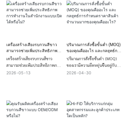
กำหนดด้านสิ่งแวดล้อม และBSCI
(หรือมากกว่า 30 วันทางเรือ) เรา
เพื่อพิสูจน์ถึงการผลิตอย่างมี
ให้บริการประสานงานด้านโลจิสติ
จริยธรรม Hi-FiD มอบเอกสาร
กส์แบบครบวงจร ตั้งแต่ต้นจนจบ
รับรองทั้งหมดนี้ โดยได้รับการ
รวมถึง DDP, FOB และ CIF เพื่อให้
สนับสนุนจากการทดสอบความน่า
มั่นใจว่าสินค้าของคุณจะมาถึงอย่าง
เชื่อถือภายในองค์กรอย่างเข้มงวด
ปลอดภัยและตรงเวลา
เพื่อให้มั่นใจว่าแบรนด์ของคุณจะ
เครื่องสร้างเสียงรบกวนสีขาว
ปริมาณการสั่งซื้อขั้นต่ำ (MOQ)
หลีกเลี่ยงการยึดสินค้าโดยศุลกากร
สามารถช่วยเพิ่มประสิทธิภาพ
ของคุณคืออะไร และกลยุทธ์การ
และตรงตามมาตรฐานระดับสูงของ
การทำงานในสำนักงานแบบเปิด
กำหนดราคาสินค้าจำนวนมาก
เครื่องสร้างเสียงรบกวนสีขาว
ปริมาณการสั่งซื้อขั้นต่ำ (MOQ)
ผู้ค้าปลีกชั้นนำ
ได้หรือไม่?
ของคุณคืออะไร?
สามารถช่วยเพิ่มประสิทธิภาพการ
ของเรามีความยืดหยุ่นขึ้นอยู่กับ
ทำงานในสำนักงานแบบเปิดได้
ระดับการปรับแต่ง โดยทั่วไปจะ
2026
05
13
2026
04
30
โดยการกลบเสียงรบกวน ลด
เริ่มต้นที่1,000 หน่วยผลิต สำหรับ
ความเครียด และปรับปรุงความพึง
การสร้างแบรนด์ตามสั่ง (OEM)
พอใจและสุขภาพโดยรวมของ
สำหรับการทดสอบตัวอย่างเบื้อง
พนักงาน
ต้นและการตรวจสอบความถูกต้อง
ของตลาด เราสนับสนุนปริมาณการ
สั่งซื้อขั้นต่ำที่ต่ำกว่า ราคาขายส่ง
ของเราแบ่งเป็นระดับเพื่อให้ได้
ประสิทธิภาพด้านต้นทุนสูงสุด