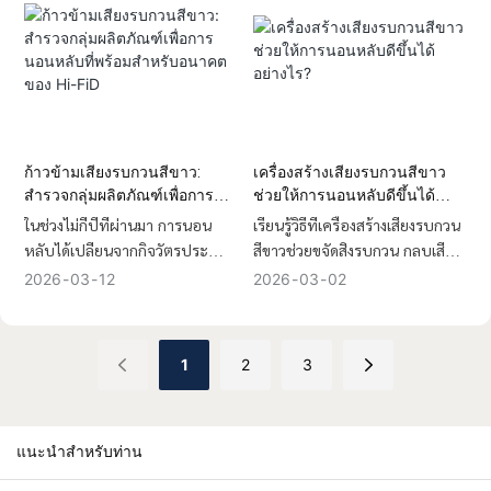
การควบคุมเสียงเป็นปัจจัยสำคัญ
ในการแก้ปัญหาการนอนหลับใน
ยุคปัจจุบัน
นี่คือจุดที่ เครื่องสร้างเสียงรบกวนสี
ขาวแบบปรับแต่งได้ เข้ามามี
บทบาท โดยนำเสนอ โซลูชันด้าน
เสียง ที่ชาญฉลาดและปรับเปลี่ยน
ก้าวข้ามเสียงรบกวนสีขาว:
เครื่องสร้างเสียงรบกวนสีขาว
ได้ ซึ่งออกแบบมาเพื่อปรับปรุง
สำรวจกลุ่มผลิตภัณฑ์เพื่อการ
ช่วยให้การนอนหลับดีขึ้นได้
คุณภาพการนอนหลับของผู้ใช้และ
นอนหลับที่พร้อมสำหรับอนาคต
อย่างไร?
ในช่วงไม่กี่ปีที่ผ่านมา การนอน
เรียนรู้วิธีที่เครื่องสร้างเสียงรบกวน
สภาพแวดล้อมที่แตกต่างกัน
ของ Hi-FiD
หลับได้เปลี่ยนจากกิจวัตรประจำ
สีขาวช่วยขจัดสิ่งรบกวน กลบเสียง
วันในตอนกลางคืนธรรมดาๆ กลาย
รบกวนรอบข้าง และช่วยให้ผู้
2026
03
12
2026
03
02
เป็นเสาหลักสำคัญของสุขภาพที่ดี
ที่นอนหลับยาก เด็กทารก และผู้ที่
ในยุคปัจจุบัน เมื่อผู้คนตระหนักถึง
ทำงานเป็นกะ สามารถนอนหลับ
ความสำคัญของการนอนหลับ
ได้สนิทและต่อเนื่องมากขึ้น
1
2
3
อย่างมีคุณภาพมากขึ้น ความ
ต้องการโซลูชันที่ล้ำสมัยจึงเติบโต
อย่างรวดเร็ว ผู้บริโภคไม่ได้มองหา
แนะนำสำหรับท่าน
เพียงแค่เครื่องสร้างเสียงแบบเดิมๆ
อีกต่อไป แต่พวกเขากำลังมองหา