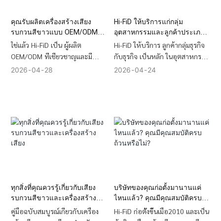
สำหรับการจัดซื้อในปริมาณมาก
คุณรับผลิตเครื่องสร้างเสียง
Hi-FiD ให้บริการแก่กลุ่ม
รบกวนสีขาวแบบ OEM/ODM
อุตสาหกรรมและลูกค้าประเภท
หรือไม่?
ใดเป็นหลัก?
ใช่แล้ว Hi-FiD เป็น ผู้ผลิต
Hi-FiD ให้บริการ ลูกค้ากลุ่มธุรกิจ
OEM/ODM ที่เชี่ยวชาญและมี
กับธุรกิจ เป็นหลัก ในอุตสาหกรรม
ประสบการณ์มากกว่า 17 ปี เราให้
ผลิตภัณฑ์สำหรับมารดา
2026
04
28
2026
04
24
บริการปรับแต่งครบวงจรสำหรับ
เทคโนโลยีด้านสุขภาพ และเครื่อง
เครื่องสร้างเสียงรบกวนสีขาวและ
ใช้ไฟฟ้าสำหรับผู้บริโภค
อุปกรณ์ช่วยนอนหลับ รวมถึงการ
พันธมิตรหลักของเรา ได้แก่ ผู้ติด
ออกแบบอุตสาหกรรม การพัฒนา
ฉลากสินค้าส่วนตัว 50 อันดับแรก
แม่พิมพ์เฉพาะ การประกอบชิ้น
ของ Amazon แพลตฟอร์มคัดสรร
ส่วน ขั้น สูง และ การ สร้าง แบรนด์
ผลิตภัณฑ์สำหรับเด็กระดับโลก
ตามสั่ง เราสนับสนุนการสร้าง
เครือข่ายค้าปลีกเครื่องใช้ไฟฟ้าใน
ต้นแบบอย่างรวดเร็วภายใน 7 วัน
ระดับภูมิภาค และผู้ค้าส่งของขวัญ
และการผลิตจำนวนมากภายใน 30
ที่กำลังมองหาผลิตภัณฑ์ช่วยนอน
วัน
หลับคุณภาพสูง
ทุกสิ่งที่คุณควรรู้เกี่ยวกับเสียง
บริษัทของคุณก่อตั้งมานานแค่
รบกวนสีขาวและเครื่องสร้าง
ไหนแล้ว? คุณมีคุณสมบัติครบ
เสียง
ถ้วนหรือไม่?
คู่มือฉบับสมบูรณ์เกี่ยวกับเครื่อง
Hi-FiD ก่อตั้งขึ้นเมื่อ2010 และเป็น