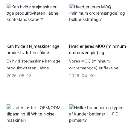
Hi-FiD leverer alle disse
dage til international luftfragt
certificerede
(eller 30+ dage via søfragt). Vi
legitimationsoplysninger,
tilbyder end-to-end
bakket op af strenge interne
logistikkoordinering -
pålidelighedstest, der sikrer,
inklusive DDP, FOB og CIF - for
at dit brand undgår
at sikre, at dit lager ankommer
toldbeslaglæggelser og
sikkert og til tiden.
Kan hvide støjmaskiner øge
Hvad er jeres MOQ (minimum
opfylder de høje standarder
produktiviteten i åbne
ordremængde) og
hos førende detailhandlere.
kontorlandskaber?
bulkprisstrategi?
En hvid støjmaskine kan øge
Vores MOQ (minimum
produktiviteten i åbne
ordremængde) er fleksibel
kontorlandskaber ved at
afhængigt af
2026
05
13
2026
04
30
maskere distraktioner,
tilpasningsniveauet, generelt
reducere stress og forbedre
startende fra1,000 enheder til
medarbejdernes generelle
brugerdefineret branding
tilfredshed og helbred.
(OEM). Til indledende
stikprøvetestning og
markedsvalidering tilbyder vi
support med lavere MOQ.
Vores bulkpriser er trindelt for