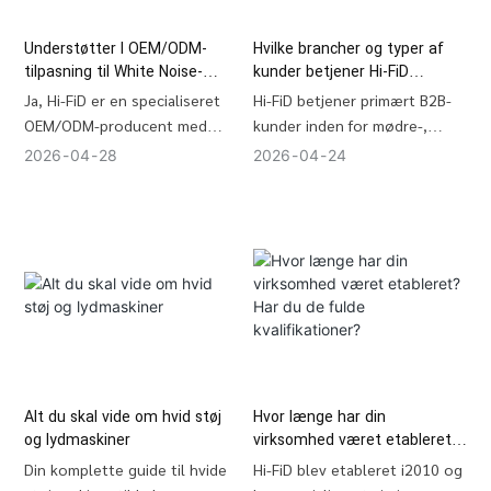
at give maksimal
omkostningseffektivitet ved
Understøtter I OEM/ODM-
Hvilke brancher og typer af
storskalaindkøb.
tilpasning til White Noise-
kunder betjener Hi-FiD
maskiner?
primært?
Ja, Hi-FiD er en specialiseret
Hi-FiD betjener primært B2B-
OEM/ODM-producent med
kunder inden for mødre-,
over 17 års erfaring. Vi tilbyder
sundhedsteknologi- og
2026
04
28
2026
04
24
fuld service inden for
forbrugerelektronikindustrien.
tilpasning af hvide
Vores kernepartnere omfatter
støjmaskiner og
de 50 største Amazon Private
søvnhjælpemidler, herunder
Label-selskaber , globale
industrielt design, udvikling af
platforme til kuratering af
private støbeformer,
babyprodukter, regionale
avancerede monteringslinjer
elektronikkæder og
og brugerdefineret branding .
gaveforhandlere, der leder
Vi understøtter hurtig
efter søvnhjælpemidler af høj
prototyping inden for 7 dage
kvalitet.
Alt du skal vide om hvid støj
Hvor længe har din
og masseproduktion inden for
og lydmaskiner
virksomhed været etableret?
30 dage.
Har du de fulde
Din komplette guide til hvide
Hi-FiD blev etableret i2010 og
kvalifikationer?