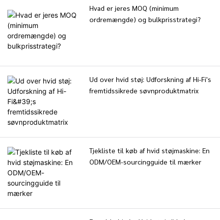
traditionelle lydmaskiner; i
Hvad er jeres MOQ (minimum
stedet udforsker de smarte
ordremængde) og bulkprisstrategi?
søvnapparater , der
kombinerer teknologi, design
og videnskab for at skabe
sundere søvnmiljøer.
Ud over hvid støj: Udforskning af Hi-Fi's
fremtidssikrede søvnproduktmatrix
Tjekliste til køb af hvid støjmaskine: En
ODM/OEM-sourcingguide til mærker