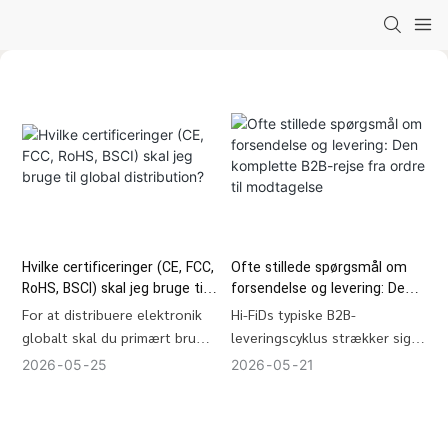
Hvilke certificeringer (CE, FCC,
Ofte stillede spørgsmål om
RoHS, BSCI) skal jeg bruge til
forsendelse og levering: Den
global distribution?
komplette B2B-rejse fra ordre
For at distribuere elektronik
Hi-FiDs typiske B2B-
til modtagelse
globalt skal du primært bruge
leveringscyklus strækker sig
CE (Europa) ogFCC (USA) for
over 30 til 45 dage. Dette
2026
05
25
2026
05
21
lovlig markedsadgang, RoHS
inkluderer 3-5 dage til
for miljøoverholdelse, ogBSCI
ordrebehandling, 25-35 dage
for at bevise etisk fremstilling.
til masseproduktion og 7-14