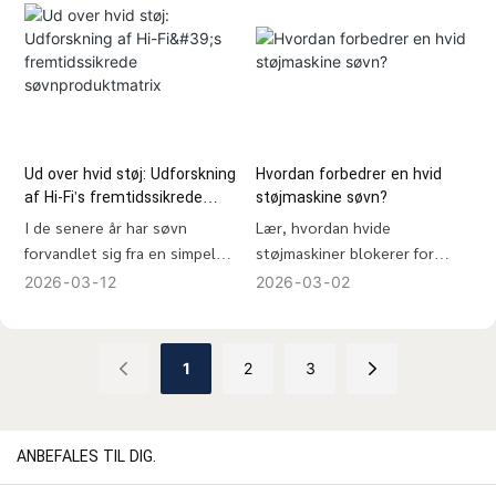
med miljøstøj , hvilket gør
lydkontrol til en kritisk faktor i
moderne søvnløsninger.
Det er her , skræddersyede
hvide støjmaskiner kommer
ind i billedet – de tilbyder
intelligente,
Ud over hvid støj: Udforskning
Hvordan forbedrer en hvid
tilpasningsdygtige akustiske
af Hi-Fi's fremtidssikrede
støjmaskine søvn?
løsninger designet til at
søvnproduktmatrix
I de senere år har søvn
Lær, hvordan hvide
forbedre søvnkvaliteten på
forvandlet sig fra en simpel
støjmaskiner blokerer for
tværs af forskellige brugere
natrutine til en central søjle i
forstyrrelser, maskerer
2026
03
12
2026
03
02
og miljøer.
moderne velvære.
omgivende lyde og hjælper let
Efterhånden som folk bliver
sovende, babyer og
mere bevidste om vigtigheden
skifteholdsarbejdere med at
1
2
3
af ​​genoprettende søvn, er
opnå dybere og uafbrudt
efterspørgslen efter
søvn.
innovative løsninger vokset
ANBEFALES TIL DIG.
hurtigt. Forbrugerne søger
ikke længere kun efter