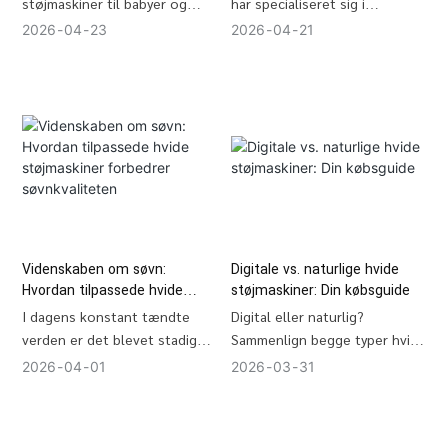
støjmaskiner til babyer og
har specialiseret sig i
børn — sikre
producent af hvid støj-
2026
04
23
2026
04
21
lydstyrkeniveauer, bedste
maskiner i over 16 år. Vores
lydindstillinger, fakta om
anlæg er ISO9001- og BSCI-
søvnafhængighed og de
certificeret og dækker 6.000㎡
bedste Hi-Fi-valg.
med 6 højhastigheds-SMT-
linjer. Vi har komplette
internationale certificeringer,
herunder CE, FCC, RoHS og UL,
for at sikre problemfri global
overholdelse af
detailhandelsstandarder.
Videnskaben om søvn:
Digitale vs. naturlige hvide
Hvordan tilpassede hvide
støjmaskiner: Din købsguide
støjmaskiner forbedrer
I dagens konstant tændte
Digital eller naturlig?
søvnkvaliteten
verden er det blevet stadig
Sammenlign begge typer hvid
vanskeligere at opnå
støjmaskiner side om side for
2026
04
01
2026
03
31
kvalitetssøvn. Undersøgelser
at vælge den rigtige til dine
viser, at over 60 % af
søvn-, kontor- eller
søvnforstyrrelser er forbundet
rejsebehov.