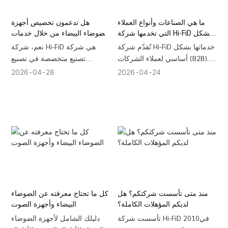
ما هي الصناعات وأنواع العملاء
هل تدعمون تخصيص أجهزة
التي تخدمها شركة Hi-FiD بشكل
الضوضاء البيضاء من خلال خدمات
أساسي؟
تصنيع المعدات الأصلية/تصميم
تُقدّم شركة Hi-FiD خدماتها بشكل
نعم، شركة Hi-FiD هي شركة
المعدات الأصلية؟
أساسي لعملاء الشركات (B2B).
تصنيع متخصصة في تصنيع
في قطاعات الأمومة والتكنولوجيا
المعدات الأصلية (OEM) وتصميمها
2026
04
28
2026
04
24
الصحية والإلكترونيات الاستهلاكية.
(ODM) ولديها خبرة تزيد عن 17
تشمل قائمة شركائنا الرئيسيين
عامًا. نقدم خدمات تخصيص شاملة
أفضل 50 شركة من شركات
لأجهزة الضوضاء البيضاء وأجهزة
العلامات التجارية الخاصة على
المساعدة على النوم، بما في ذلك
أمازون ، ومنصات عالمية لتنسيق
التصميم الصناعي، وتطوير القوالب
منتجات الأطفال، وسلاسل متاجر
الخاصة، وخطوط التجميع المتقدمة
التجزئة الإقليمية للإلكترونيات،
، والعلامات التجارية المخصصة.
وتجار الجملة للهدايا الذين يبحثون
ندعم النماذج الأولية السريعة خلال
عن حلول عالية الجودة للمساعدة
7 أيام والإنتاج بكميات كبيرة خلال
على النوم.
30 يومًا.
منذ متى تأسست شركتكم؟ هل
كل ما تحتاج معرفته عن الضوضاء
لديكم المؤهلات الكاملة؟
البيضاء وأجهزة الصوت
تأسست شركة Hi-FiD في2010
دليلك الشامل لأجهزة الضوضاء