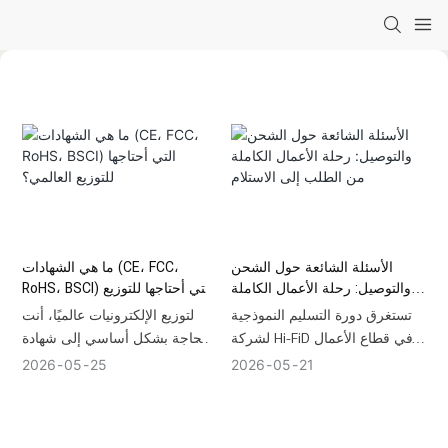
الأسئلة الشائعة حول الشحن
ما هي الشهادات (CE، FCC،
والتوصيل: رحلة الأعمال الكاملة
RoHS، BSCI) التي أحتاجها للتوزيع
من الطلب إلى الاستلام
العالمي؟
تستغرق دورة التسليم النموذجية
لتوزيع الإلكترونيات عالميًا، أنت
لشركة Hi-FiD في قطاع الأعمال
بحاجة بشكل أساسي إلى شهادة
(B2B) من 30 إلى 45 يومًا. يشمل
المطابقة الأوروبية (CE) وFCC
2026
05
25
2026
05
21
ذلك من 3 إلى 5 أيام لمعالجة
(USA) لدخول السوق بشكل
الطلبات، ومن 25 إلى 35 يومًا
قانوني، ولضمان الامتثال البيئي، و
للإنتاج بالجملة، ومن 7 إلى 14
RoHS ،BSCI لإثبات التصنيع