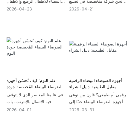
نحن شركة متخصصة في تصنيع
البيضاء للأطفال الرضع والأطفال
أجهزة الضوضاء البيضاء منذ أكثر
الصغار - مستويات الصوت الآمنة،
2026
04
23
2026
04
21
من 16 عامًا. مصنعنا حاصل على
وأفضل إعدادات الصوت، وحقائق
شهادتي ISO9001 وBSCI ، ويمتد
الاعتماد على النوم، وأفضل
على مساحة 6000 متر مربع،
اختيارات الصوت عالي الدقة.
ويضم 6 خطوط إنتاج SMT عالية
السرعة. لدينا شهادات دولية
كاملة، بما في ذلك CE وFCC
وRoHS وUL، لضمان الامتثال التام
لمعايير البيع بالتجزئة العالمية.
أجهزة الضوضاء البيضاء الرقمية
علم النوم: كيف تُحسّن أجهزة
مقابل الطبيعية: دليل الشراء
الضوضاء البيضاء المُخصصة جودة
النوم
رقمي أم طبيعي؟ قارن بين نوعي
في عالمنا المعاصر الذي لا يتوقف
أجهزة الضوضاء البيضاء جنبًا إلى
فيه الاتصال بالإنترنت، بات
جنب لاختيار الأنسب لاحتياجاتك
الحصول على نوم جيد أمراً بالغ
2026
04
01
2026
03
31
في النوم أو العمل أو السفر.
الصعوبة. وتشير الدراسات إلى أن
أكثر من 60% من اضطرابات
النوم مرتبطة بالضوضاء المحيطة ،