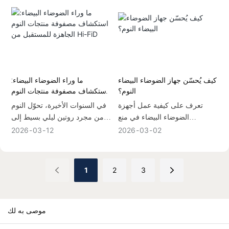
مما يجعل التحكم في مستوى
الصوت عاملاً حاسماً في حلول
النوم الحديثة.
وهنا يأتي دور أجهزة الضوضاء
البيضاء المصممة خصيصًا - حيث
تقدم حلولًا صوتية ذكية وقابلة
للتكيف مصممة لتحسين جودة
كيف يُحسّن جهاز الضوضاء البيضاء
ما وراء الضوضاء البيضاء:
النوم لدى مختلف المستخدمين
النوم؟
استكشاف مصفوفة منتجات النوم
وفي بيئات مختلفة.
الجاهزة للمستقبل من Hi-FiD
تعرف على كيفية عمل أجهزة
في السنوات الأخيرة، تحوّل النوم
الضوضاء البيضاء في منع
من مجرد روتين ليلي بسيط إلى
الإزعاجات، وإخفاء الأصوات
ركن أساسي من أركان الصحة
2026
03
12
2026
03
02
المحيطة، ومساعدة الأشخاص
العصرية. ومع ازدياد وعي الناس
ذوي النوم الخفيف، والأطفال
بأهمية النوم المريح، نما الطلب
الرضع، والعاملين بنظام المناوبات
على حلول مبتكرة بشكل ملحوظ.
1
2
3
على تحقيق راحة أعمق وغير
لم يعد المستهلكون يبحثون فقط
منقطعة.
عن أجهزة الصوت التقليدية، بل
يتجهون الآن إلى استكشاف أجهزة
موصى به لك
النوم الذكية التي تجمع بين
التكنولوجيا والتصميم والعلوم