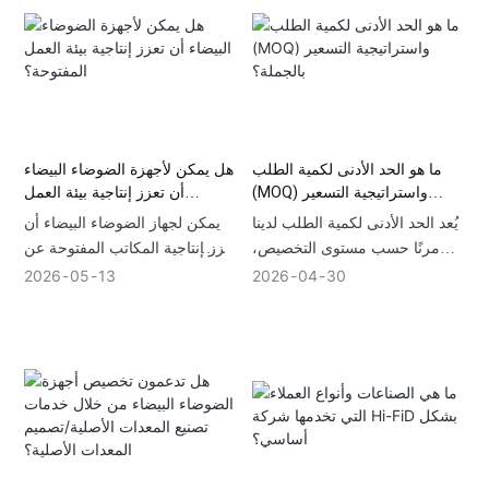
يومًا للشحن الجوي الدولي (أو
الأخلاقي. توفر Hi-FiD جميع هذه
أكثر من 30 يومًا عبر الشحن
الشهادات المعتمدة، مدعومة
البحري). نقدم خدمات تنسيق
باختبارات موثوقية داخلية صارمة،
لوجستي متكاملة، تشمل شروط
مما يضمن تجنب مصادرة الجمارك
التسليم DDP وFOB وCIF، لضمان
لعلامتك التجارية وتلبية المعايير
وصول مخزونك بأمان وفي الموعد
العالية لكبار تجار التجزئة.
المحدد.
ما هو الحد الأدنى لكمية الطلب
هل يمكن لأجهزة الضوضاء البيضاء
(MOQ) واستراتيجية التسعير
أن تعزز إنتاجية بيئة العمل
بالجملة؟
المفتوحة؟
يُعد الحد الأدنى لكمية الطلب لدينا
يمكن لجهاز الضوضاء البيضاء أن
مرنًا حسب مستوى التخصيص،
يعزز إنتاجية المكاتب المفتوحة عن
ويبدأ عمومًا من1,000 وحدات
طريق إخفاء عوامل التشتيت،
2026
05
13
2026
04
30
مخصصة للعلامات التجارية (OEM).
وتقليل التوتر، وتحسين رضا
نقدم دعمًا للحد الأدنى لكمية
الموظفين وصحتهم بشكل عام.
الطلب (MOQ) لاختبار العينات
الأولية والتحقق من السوق.
أسعارنا للكميات الكبيرة متدرجة
لتوفير أقصى قدر من الكفاءة في
التكلفة عند الشراء على نطاق
واسع.