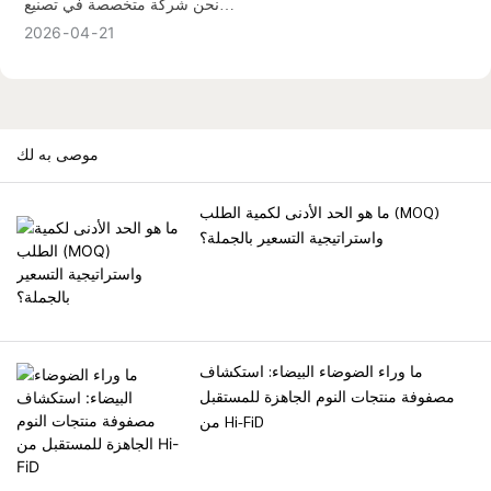
نحن شركة متخصصة في تصنيع
أجهزة الضوضاء البيضاء منذ أكثر
2026
04
21
من 16 عامًا. مصنعنا حاصل على
شهادتي ISO9001 وBSCI ، ويمتد
على مساحة 6000 متر مربع،
ويضم 6 خطوط إنتاج SMT عالية
موصى به لك
السرعة. لدينا شهادات دولية
كاملة، بما في ذلك CE وFCC
وRoHS وUL، لضمان الامتثال التام
ما هو الحد الأدنى لكمية الطلب (MOQ)
لمعايير البيع بالتجزئة العالمية.
واستراتيجية التسعير بالجملة؟
ما وراء الضوضاء البيضاء: استكشاف
مصفوفة منتجات النوم الجاهزة للمستقبل
من Hi-FiD