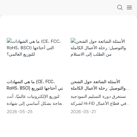
الأسئلة الشائعة حول الشحن
ما هي الشهادات (CE، FCC،
والتوصيل: رحلة الأعمال الكاملة
RoHS، BSCI) التي أحتاجها للتوزيع
من الطلب إلى الاستلام
العالمي؟
تستغرق دورة التسليم النموذجية
لتوزيع الإلكترونيات عالميًا، أنت
لشركة Hi-FiD في قطاع الأعمال
بحاجة بشكل أساسي إلى شهادة
(B2B) من 30 إلى 45 يومًا. يشمل
المطابقة الأوروبية (CE) وFCC
2026
05
25
2026
05
21
ذلك من 3 إلى 5 أيام لمعالجة
(USA) لدخول السوق بشكل
الطلبات، ومن 25 إلى 35 يومًا
قانوني، ولضمان الامتثال البيئي، و
للإنتاج بالجملة، ومن 7 إلى 14
RoHS ،BSCI لإثبات التصنيع