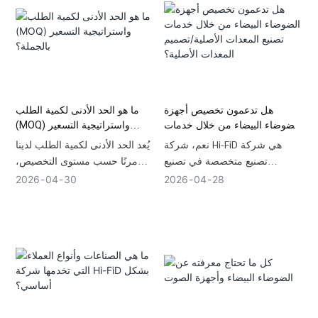
يومًا للشحن الجوي الدولي (أو
الأخلاقي. توفر Hi-FiD جميع هذه
أكثر من 30 يومًا عبر الشحن
الشهادات المعتمدة، مدعومة
البحري). نقدم خدمات تنسيق
باختبارات موثوقية داخلية صارمة،
لوجستي متكاملة، تشمل شروط
مما يضمن تجنب مصادرة الجمارك
التسليم DDP وFOB وCIF، لضمان
لعلامتك التجارية وتلبية المعايير
وصول مخزونك بأمان وفي الموعد
العالية لكبار تجار التجزئة.
المحدد.
هل تدعمون تخصيص أجهزة
ما هو الحد الأدنى لكمية الطلب
الضوضاء البيضاء من خلال خدمات
(MOQ) واستراتيجية التسعير
تصنيع المعدات الأصلية/تصميم
بالجملة؟
نعم، شركة Hi-FiD هي شركة
يُعد الحد الأدنى لكمية الطلب لدينا
المعدات الأصلية؟
تصنيع متخصصة في تصنيع
مرنًا حسب مستوى التخصيص،
المعدات الأصلية (OEM) وتصميمها
ويبدأ عمومًا من1,000 وحدات
2026
04
30
2026
04
28
(ODM) ولديها خبرة تزيد عن 17
مخصصة للعلامات التجارية (OEM).
عامًا. نقدم خدمات تخصيص شاملة
نقدم دعمًا للحد الأدنى لكمية
لأجهزة الضوضاء البيضاء وأجهزة
الطلب (MOQ) لاختبار العينات
المساعدة على النوم، بما في ذلك
الأولية والتحقق من السوق.
التصميم الصناعي، وتطوير القوالب
أسعارنا للكميات الكبيرة متدرجة
الخاصة، وخطوط التجميع المتقدمة
لتوفير أقصى قدر من الكفاءة في
، والعلامات التجارية المخصصة.
التكلفة عند الشراء على نطاق
ندعم النماذج الأولية السريعة خلال
واسع.