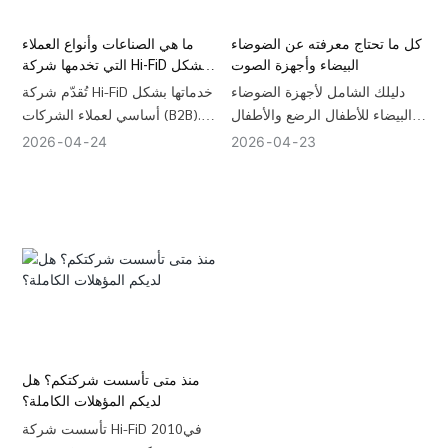
7 أيام والإنتاج بكميات كبيرة خلال
30 يومًا.
كل ما تحتاج معرفته عن الضوضاء
ما هي الصناعات وأنواع العملاء
البيضاء وأجهزة الصوت
التي تخدمها شركة Hi-FiD بشكل
أساسي؟
دليلك الشامل لأجهزة الضوضاء
تُقدّم شركة Hi-FiD خدماتها بشكل
البيضاء للأطفال الرضع والأطفال
أساسي لعملاء الشركات (B2B).
الصغار - مستويات الصوت الآمنة،
في قطاعات الأمومة والتكنولوجيا
2026
04
24
2026
04
23
وأفضل إعدادات الصوت، وحقائق
الصحية والإلكترونيات الاستهلاكية.
الاعتماد على النوم، وأفضل
تشمل قائمة شركائنا الرئيسيين
اختيارات الصوت عالي الدقة.
أفضل 50 شركة من شركات
العلامات التجارية الخاصة على
أمازون ، ومنصات عالمية لتنسيق
منتجات الأطفال، وسلاسل متاجر
التجزئة الإقليمية للإلكترونيات،
وتجار الجملة للهدايا الذين يبحثون
عن حلول عالية الجودة للمساعدة
على النوم.
منذ متى تأسست شركتكم؟ هل
لديكم المؤهلات الكاملة؟
تأسست شركة Hi-FiD في2010