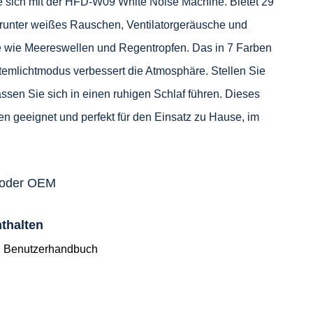
 sich mit der HFD-W09 White Noise Machine. Bietet 29
runter weißes Rauschen, Ventilatorgeräusche und
 wie Meereswellen und Regentropfen. Das in 7 Farben
 Atemlichtmodus verbessert die Atmosphäre. Stellen Sie
assen Sie sich in einen ruhigen Schlaf führen. Dieses
ppen geeignet und perfekt für den Einsatz zu Hause, im
 oder OEM
nthalten
, Benutzerhandbuch