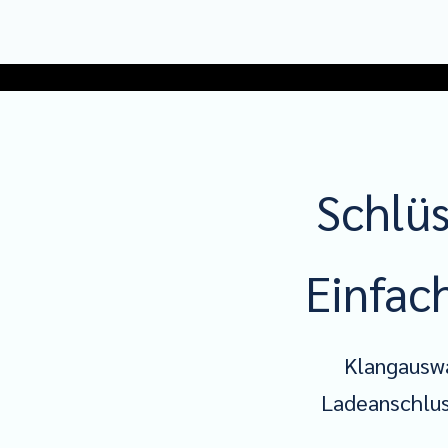
Schlü
Einfac
Klangausw
Ladeanschlu