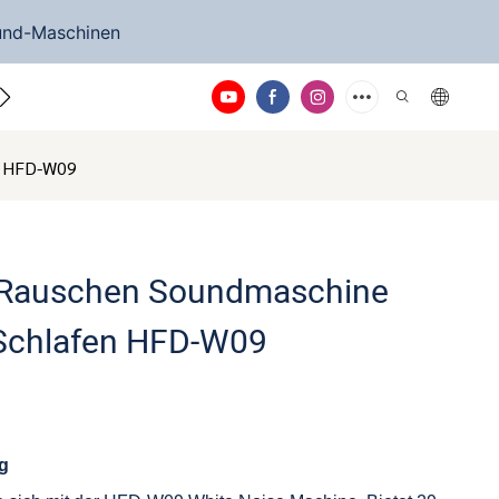
ound-Maschinen
ontaktieren Sie uns
en HFD-W09
 Rauschen Soundmaschine
 Schlafen HFD-W09
ng