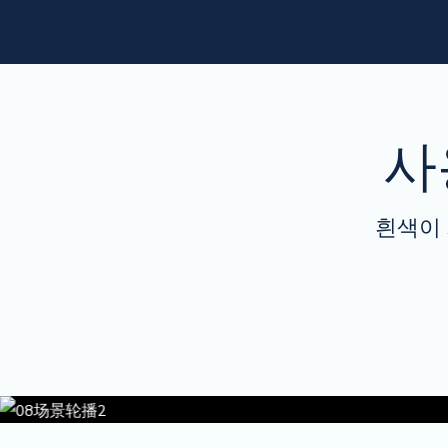
사
흰색이 