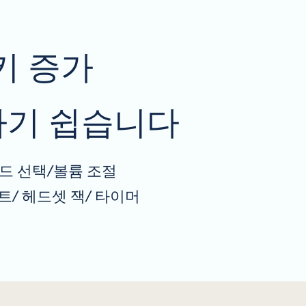
키 증가
기 쉽습니다
드 선택/볼륨 조절
트/ 헤드셋 잭/ 타이머