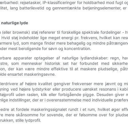
bærbarhed: rejsetasker, IP-klassificeringer for holdbarhed mod fugt og 
, lang batterilevetid og gennemtænkte betjeningselementer, er den,
g naturlige lyde
 (eller brownsk) støj refererer til forskellige spektrale fordelinger
vid støj indeholder lige meget energi pr. frekvens, hvilket kan result
idt varmere lyd, som mange finder mere behagelig og mindre påtræng
der mest beroligende for søvn og koncentration.
bare apparater optagelser af naturlige lydlandskaber: regn, h
ønstre, som mennesker historisk set har forbundet med sikkerh
tion, der kan være mindre effektive til at maskere pludselige, 
holde ensartet maskeringsevne.
lerdrivere af højere kvalitet gengiver frekvenser mere jævnt og min
ning ved højere lydstyrker eller producere uønsket resonans i kabin
tøjprofil uden raslen, klik eller forbigående pigge. Desuden giver m
nlige indstillinger, der er i overensstemmelse med individuelle præfer
edre at fordele maskeringssignalet rundt i et rum, hvilket øger eff
e mere skånsomme for sovende, der er følsomme over for pludseli
ukken, stille lydprofil.