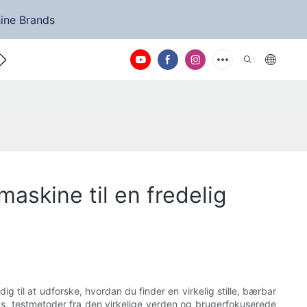
ine Brands
Kontakt os
askine til en fredelig
ig til at udforske, hvordan du finder en virkelig stille, bærbar
ips, testmetoder fra den virkelige verden og brugerfokuserede