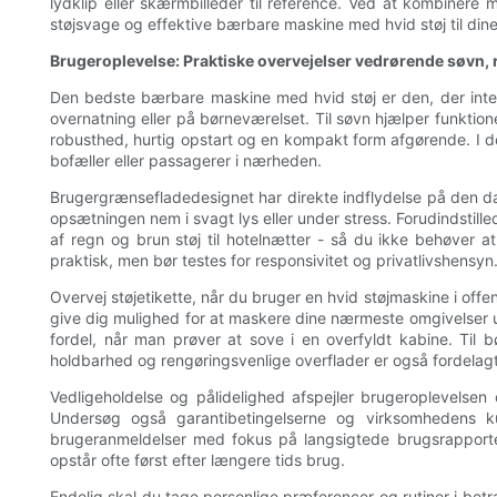
lydklip eller skærmbilleder til reference. Ved at kombinere
støjsvage og effektive bærbare maskine med hvid støj til din
Brugeroplevelse: Praktiske overvejelser vedrørende søvn, r
Den bedste bærbare maskine med hvid støj er den, der integr
overnatning eller på børneværelset. Til søvn hjælper funktion
robusthed, hurtig opstart og en kompakt form afgørende. I de
bofæller eller passagerer i nærheden.
Brugergrænsefladedesignet har direkte indflydelse på den dag
opsætningen nem i svagt lys eller under stress. Forudindstille
af regn og brun støj til hotelnætter - så du ikke behøver a
praktisk, men bør testes for responsivitet og privatlivshensyn
Overvej støjetikette, når du bruger en hvid støjmaskine i offe
give dig mulighed for at maskere dine nærmeste omgivelser u
fordel, når man prøver at sove i en overfyldt kabine. Til b
holdbarhed og rengøringsvenlige overflader er også fordelagt
Vedligeholdelse og pålidelighed afspejler brugeroplevelsen 
Undersøg også garantibetingelserne og virksomhedens ku
brugeranmeldelser med fokus på langsigtede brugsrapporter
opstår ofte først efter længere tids brug.
Endelig skal du tage personlige præferencer og rutiner i bet