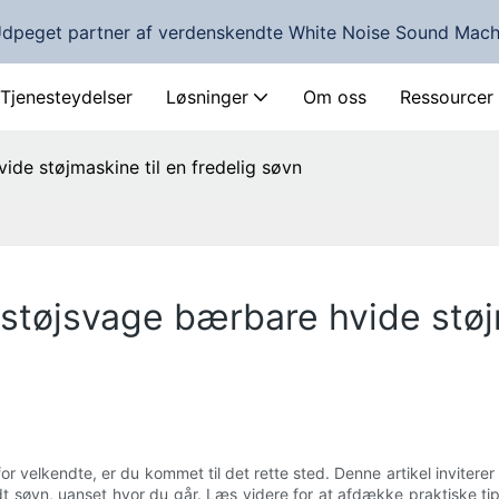
Udpeget partner af verdenskendte White Noise Sound Mach
Tjenesteydelser
Løsninger
Om oss
Ressourcer
de støjmaskine til en fredelig søvn
støjsvage bærbare hvide støjm
r velkendte, er du kommet til det rette sted. Denne artikel inviterer d
dt søvn, uanset hvor du går. Læs videre for at afdække praktiske t