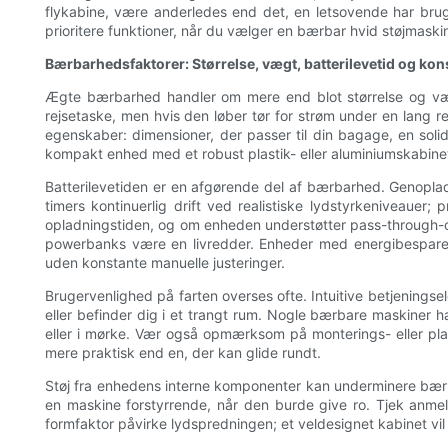
flykabine, være anderledes end det, en letsovende har brug 
prioritere funktioner, når du vælger en bærbar hvid støjmaskine
Bærbarhedsfaktorer: Størrelse, vægt, batterilevetid og kon
Ægte bærbarhed handler om mere end blot størrelse og vægt; 
rejsetaske, men hvis den løber tør for strøm under en lang re
egenskaber: dimensioner, der passer til din bagage, en solid
kompakt enhed med et robust plastik- eller aluminiumskabinet 
Batterilevetiden er en afgørende del af bærbarhed. Genoplade
timers kontinuerlig drift ved realistiske lydstyrkeniveauer
opladningstiden, og om enheden understøtter pass-through-op
powerbanks være en livredder. Enheder med energibesparend
uden konstante manuelle justeringer.
Brugervenlighed på farten overses ofte. Intuitive betjeningsel
eller befinder dig i et trangt rum. Nogle bærbare maskiner 
eller i mørke. Vær også opmærksom på monterings- eller plac
mere praktisk end en, der kan glide rundt.
Støj fra enhedens interne komponenter kan underminere bærba
en maskine forstyrrende, når den burde give ro. Tjek anmeld
formfaktor påvirke lydspredningen; et veldesignet kabinet vil d