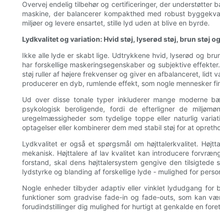
Overvej endelig tilbehør og certificeringer, der understøtter 
maskine, der balancerer kompakthed med robust byggekvalitet
miljøer og levere ensartet, stille lyd uden at blive en byrde.
Lydkvalitet og variation: Hvid støj, lyserød støj, brun støj o
Ikke alle lyde er skabt lige. Udtrykkene hvid, lyserød og brun
har forskellige maskeringsegenskaber og subjektive effekter. H
støj ruller af højere frekvenser og giver en afbalanceret, l
producerer en dyb, rumlende effekt, som nogle mennesker fin
Ud over disse tonale typer inkluderer mange moderne bær
psykologisk beroligende, fordi de efterligner de miljøm
uregelmæssigheder som tydelige toppe eller naturlig varia
optagelser eller kombinerer dem med stabil støj for at opret
Lydkvalitet er også et spørgsmål om højttalerkvalitet. Højtta
mekanisk. Højttalere af lav kvalitet kan introducere forvræng
forstand, skal dens højttalersystem gengive den tilsigtede s
lydstyrke og blanding af forskellige lyde - mulighed for perso
Nogle enheder tilbyder adaptiv eller vinklet lydudgang for b
funktioner som gradvise fade-in og fade-outs, som kan vær
forudindstillinger dig mulighed for hurtigt at genkalde en foretr