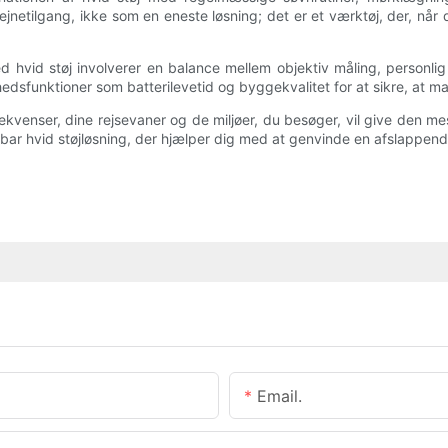
jnetilgang, ikke som en eneste løsning; det er et værktøj, der, når 
hvid støj involverer en balance mellem objektiv måling, personlig
hedsfunktioner som batterilevetid og byggekvalitet for at sikre, at mas
ekvenser, dine rejsevaner og de miljøer, du besøger, vil give den me
r hvid støjløsning, der hjælper dig med at genvinde en afslappende 
Email.