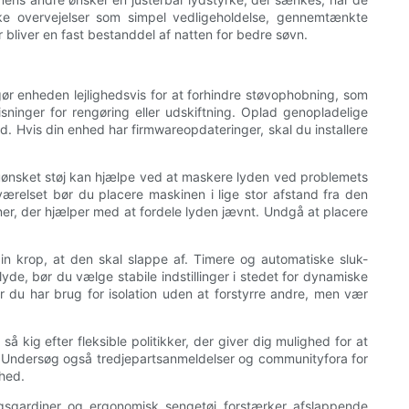
ke overvejelser som simpel vedligeholdelse, gennemtænkte
 bliver en fast bestanddel af natten for bedre søvn.
ør enheden lejlighedsvis for at forhindre støvophobning, som
sninger for rengøring eller udskiftning. Oplad genopladelige
d. Hvis din enhed har firmwareopdateringer, skal du installere
l uønsket støj kan hjælpe ved at maskere lyden ved problemets
ærelset bør du placere maskinen i lige stor afstand fra den
oner, der hjælper med at fordele lyden jævnt. Undgå at placere
din krop, at den skal slappe af. Timere og automatiske sluk-
lyde, bør du vælge stabile indstillinger i stedet for dynamiske
vor du har brug for isolation uden at forstyrre andre, men vær
så kig efter fleksible politikker, der giver dig mulighed for at
er. Undersøg også tredjepartsanmeldelser og communityfora for
nhed.
ingsgardiner og ergonomisk sengetøj forstærker afslappende