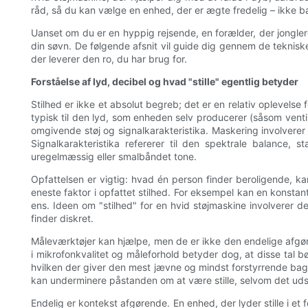
råd, så du kan vælge en enhed, der er ægte fredelig – ikke 
Uanset om du er en hyppig rejsende, en forælder, der jonglere
din søvn. De følgende afsnit vil guide dig gennem de tekniske
der leverer den ro, du har brug for.
Forståelse af lyd, decibel og hvad "stille" egentlig betyder
Stilhed er ikke et absolut begreb; det er en relativ oplevelse
typisk til den lyd, som enheden selv producerer (såsom venti
omgivende støj og signalkarakteristika. Maskering involverer g
Signalkarakteristika refererer til den spektrale balance, 
uregelmæssig eller smalbåndet tone.
Opfattelsen er vigtig: hvad én person finder beroligende, 
eneste faktor i opfattet stilhed. For eksempel kan en konsta
ens. Ideen om "stilhed" for en hvid støjmaskine involverer der
finder diskret.
Måleværktøjer kan hjælpe, men de er ikke den endelige afgøre
i mikrofonkvalitet og måleforhold betyder dog, at disse tal b
hvilken der giver den mest jævne og mindst forstyrrende bagg
kan underminere påstanden om at være stille, selvom det udse
Endelig er kontekst afgørende. En enhed, der lyder stille i et f