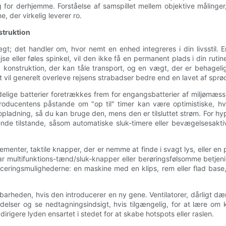
for derhjemme. Forståelse af samspillet mellem objektive målinger,
, der virkelig leverer ro.
struktion
det handler om, hvor nemt en enhed integreres i din livsstil. En 
jse eller føles spinkel, vil den ikke få en permanent plads i din ru
 konstruktion, der kan tåle transport, og en vægt, der er behageli
vil generelt overleve rejsens strabadser bedre end en lavet af sprød
lige batterier foretrækkes frem for engangsbatterier af miljømæssig
; producentens påstande om "op til" timer kan være optimistiske, hv
ladning, så du kan bruge den, mens den er tilsluttet strøm. For hyp
e tilstande, såsom automatiske sluk-timere eller bevægelsesaktive
ementer, taktile knapper, der er nemme at finde i svagt lys, eller en 
har multifunktions-tænd/sluk-knapper eller berøringsfølsomme betj
eringsmulighederne: en maskine med en klips, rem eller flad base, 
rheden, hvis den introducerer en ny gene. Ventilatorer, dårligt dæ
elser og se nedtagningsindsigt, hvis tilgængelig, for at lære om 
irigere lyden ensartet i stedet for at skabe hotspots eller raslen.