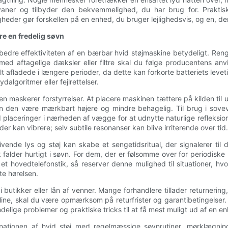
 vaner og tilbyder den bekvemmelighed, du har brug for. Praktis
eder gør forskellen på en enhed, du bruger lejlighedsvis, og en, der
re en fredelig søvn
re effektiviteten af ​​en bærbar hvid støjmaskine betydeligt. Reng
med aftagelige dæksler eller filtre skal du følge producentens anvi
afladede i længere perioder, da dette kan forkorte batteriets leveti
dalgoritmer eller fejlrettelser.
n maskerer forstyrrelser. At placere maskinen tættere på kilden ti
an den være mærkbart højere og mindre behagelig. Til brug i sovev
d placeringer i nærheden af ​​vægge for at udnytte naturlige refleksi
der kan vibrere; selv subtile resonanser kan blive irriterende over tid.
vende lys og støj kan skabe et sengetidsritual, der signalerer til 
 falder hurtigt i søvn. For dem, der er følsomme over for periodiske 
 et hovedtelefonstik, så reserver denne mulighed til situationer, h
te hørelsen.
 butikker eller lån af venner. Mange forhandlere tillader returnering, 
online, skal du være opmærksom på returfrister og garantibetingels
delige problemer og praktiske tricks til at få mest muligt ud af en e
binationen af ​​hvid støj med regelmæssige søvnrutiner, mørklægn