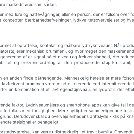
bare markedsføres som sådan.
r med lure og nattevågninger, eller en person, der er følsom over f
 koncepter, bærbarhedsafvejninger, lydkvalitetsovervejelser og hver
 formet af opfattelse, kontekst og målbare lydtrykniveauer. Når produ
latorstøj eller mekanisk brummen), og hvor meget den maskerer andre
enerering af et signal på et niveau og frekvensindhold, der reducere
stabilitet og frekvensfordeling af den producerede støj. En stabi
kan en anden finde påtrængende. Menneskelig hørelse er mere følso
nt lavfrekvent brummen være mindre irriterende end intermitterende 
for en kombination af et lavt egenstøjniveau, en lydprofil, der effek
nde faktor. Lydniveaumålere og smartphone-apps kan give tal i decib
ør fortolkes med forsigtighed. Mere nyttigt er sammenlignende test: a
rund. Derudover skal du overveje enhedens driftslyde - klik på knapp
ndte støjsignal er behageligt.
orstadsværelse, kan være utilstrækkelig i et travlt bymiljø. Omvendt ka