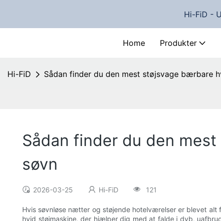
Hi-FiD - 
Home
Produkter
Hi-FiD
Sådan finder du den mest støjsvage bærbare hvi
Sådan finder du den mest 
søvn
2026-03-25
Hi-FiD
121
Hvis søvnløse nætter og støjende hotelværelser er blevet alt fo
hvid støjmaskine, der hjælper dig med at falde i dyb, uafbru