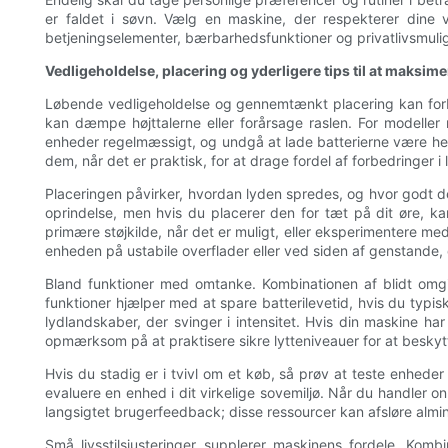
er faldet i søvn. Vælg en maskine, der respekterer dine
betjeningselementer, bærbarhedsfunktioner og privatlivsmuligh
Vedligeholdelse, placering og yderligere tips til at maksime
Løbende vedligeholdelse og gennemtænkt placering kan forbed
kan dæmpe højttalerne eller forårsage raslen. For modeller 
enheder regelmæssigt, og undgå at lade batterierne være helt 
dem, når det er praktisk, for at drage fordel af forbedringer i ly
Placeringen påvirker, hvordan lyden spredes, og hvor godt de
oprindelse, men hvis du placerer den for tæt på dit øre, k
primære støjkilde, når det er muligt, eller eksperimentere me
enheden på ustabile overflader eller ved siden af ​​genstande, 
Bland funktioner med omtanke. Kombinationen af ​​blidt omgi
funktioner hjælper med at spare batterilevetid, hvis du typisk
lydlandskaber, der svinger i intensitet. Hvis din maskine har
opmærksom på at praktisere sikre lytteniveauer for at beskyt
Hvis du stadig er i tvivl om et køb, så prøv at teste enheder i
evaluere en enhed i dit virkelige sovemiljø. Når du handler 
langsigtet brugerfeedback; disse ressourcer kan afsløre almin
Små livsstilsjusteringer supplerer maskinens fordele. Kom