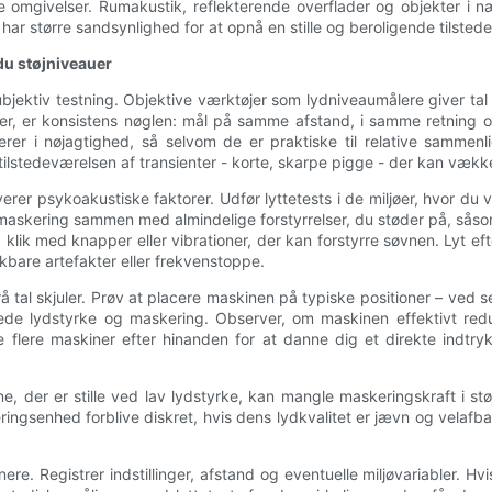
e omgivelser. Rumakustik, reflekterende overflader og objekter i 
l, har større sandsynlighed for at opnå en stille og beroligende tilst
du støjniveauer
jektiv testning. Objektive værktøjer som lydniveaumålere giver tal
jer, er konsistens nøglen: mål på samme afstand, i samme retning 
rer i nøjagtighed, så selvom de er praktiske til relative sammenl
tedeværelsen af ​​transienter - korte, skarpe pigge - der kan vækk
volverer psykoakustiske faktorer. Udfør lyttetests i de miljøer, hvor 
il maskering sammen med almindelige forstyrrelser, du støder på, så
 med knapper eller vibrationer, der kan forstyrre søvnen. Lyt efter 
are artefakter eller frekvenstoppe.
al skjuler. Prøv at placere maskinen på typiske positioner – ved se
de lydstyrke og maskering. Observer, om maskinen effektivt reduce
ste flere maskiner efter hinanden for at danne dig et direkte ind
der er stille ved lav lydstyrke, kan mangle maskeringskraft i støje
ringsenhed forblive diskret, hvis dens lydkvalitet er jævn og velafba
 Registrer indstillinger, afstand og eventuelle miljøvariabler. Hvis