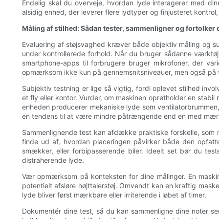
Endelig skal du overveje, hvordan lyde interagerer med din
alsidig enhed, der leverer flere lydtyper og finjusteret kontro
Måling af stilhed: Sådan tester, sammenligner og fortolker 
Evaluering af støjsvaghed kræver både objektiv måling og sub
under kontrollerede forhold. Når du bruger sådanne værktø
smartphone-apps til forbrugere bruger mikrofoner, der varie
opmærksom ikke kun på gennemsnitsniveauer, men også på tils
Subjektiv testning er lige så vigtig, fordi oplevet stilhed in
et fly eller kontor. Vurder, om maskinen opretholder en stab
enheden producerer mekaniske lyde som ventilatorbrummen, klik
en tendens til at være mindre påtrængende end en med mærkb
Sammenlignende test kan afdække praktiske forskelle, som rå t
finde ud af, hvordan placeringen påvirker både den opfatte
smækker, eller forbipasserende biler. Ideelt set bør du te
distraherende lyde.
Vær opmærksom på konteksten for dine målinger. En maskine, 
potentielt afsløre højttalerstøj. Omvendt kan en kraftig maske
lyde bliver først mærkbare eller irriterende i løbet af timer.
Dokumentér dine test, så du kan sammenligne dine noter senere.