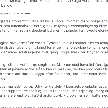
 metodiske målinger med lyttetests fra den virkelige verden får du 
e behov.
ejser og delte rum
eres problemfrit i dine rutiner. Overvej, hvordan du vil bruge enhe
er som automatiske timere, gradvise lydstyrkedæmpninger og blide fad
lte rum kan retningsbestemt lyd eller muligheder for hovedtelefonu
lige oplevelse af en enhed. Tydelige, taktile knapper eller en res
de pladser giver dig mulighed for at gemme foretrukne kombinationer 
t genskabe indstillingerne hver gang. Nogle maskiner tilbyder ogs
.
ntlige eller halvoffentlige omgivelser. Maskiner med hovedtelefonudg
den at påvirke andre. På fly kan en maskine, der kan producere tils
ørneværelser skal du kigge efter funktioner, der kombinerer hvid 
ige.
over måneder og år. Udskiftelige dele, tilgængelige opladningspor
ndesupports responstid; en stille enhed, der fejler og mangler
 snarere end blot førstehåndsindtryk - problemer som batterinedbr
ragtning. Nogle mennesker foretrækker en ensartet lyd natten over,