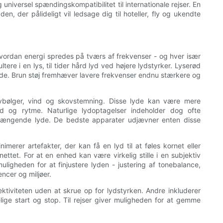
universel spændingskompatibilitet til internationale rejser. En
 der pålideligt vil ledsage dig til hoteller, fly og ukendte
 - hvordan energi spredes på tværs af frekvenser - og hver især
ere i en lys, til tider hård lyd ved højere lydstyrker. Lyserød
ende. Brun støj fremhæver lavere frekvenser endnu stærkere og
avbølger, vind og skovstemning. Disse lyde kan være mere
ed og rytme. Naturlige lydoptagelser indeholder dog ofte
påtrængende lyde. De bedste apparater udjævner enten disse
imerer artefakter, der kan få en lyd til at føles kornet eller
ettet. For at en enhed kan være virkelig stille i en subjektiv
uligheden for at finjustere lyden - justering af tonebalance,
encer og miljøer.
ektiviteten uden at skrue op for lydstyrken. Andre inkluderer
ge start og stop. Til rejser giver muligheden for at gemme