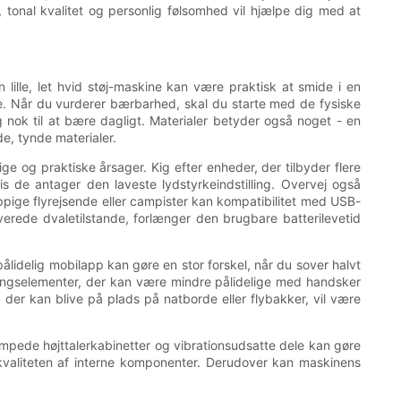
 tonal kvalitet og personlig følsomhed vil hjælpe dig med at
lille, let hvid støj-maskine kan være praktisk at smide i en
tine. Når du vurderer bærbarhed, skal du starte med de fysiske
g nok til at bære dagligt. Materialer betyder også noget - en
e, tynde materialer.
e og praktiske årsager. Kig efter enheder, der tilbyder flere
is de antager den laveste lydstyrkeindstilling. Overvej også
pige flyrejsende eller campister kan kompatibilitet med USB-
rede dvaletilstande, forlænger den brugbare batterilevetid
pålidelig mobilapp kan gøre en stor forskel, når du sover halvt
eningselementer, der kan være mindre pålidelige med handsker
der kan blive på plads på natborde eller flybakker, vil være
mpede højttalerkabinetter og vibrationsudsatte dele kan gøre
kvaliteten af ​​interne komponenter. Derudover kan maskinens