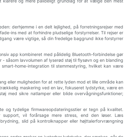
et klarere og mere pålideligt grundlag for at vælge den mest
den: derhjemme i en delt lejlighed, på forretningsrejser med
e-ins med at forhindre pludselige forstyrrelser. Til rejser er
dgang være vigtige, så din fredelige baggrund ikke forstyrrer
ponsiv app kombineret med pålidelig Bluetooth-forbindelse gør
- såsom lavvolumen af ​​lyserød støj til flysøvn og en blanding
å smart-home-integration til stemmestyring, hvilket kan være
ang eller muligheden for at rette lyden mod et lille område kan
trækkelig maskering ved en lav, fokuseret lydstyrke, være en
støj med sikre natlamper eller blide overvågningsfunktioner;
te og tydelige firmwareopdateringsstier er tegn på kvalitet.
 support, vil forårsage mere stress, end den løser. Læs
ydning, slid på kontrolknapper eller højttalerforvrængning
 mens andre ønsker en justerbar lydstyrke, der sænkes, når de