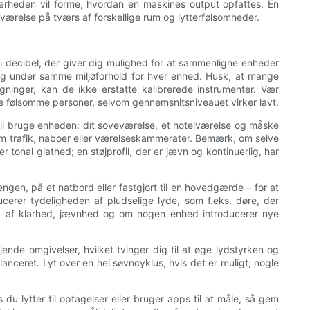
nærheden vil forme, hvordan en maskines output opfattes. En
edeværelse på tværs af forskellige rum og lytterfølsomheder.
 i decibel, der giver dig mulighed for at sammenligne enheder
og under samme miljøforhold for hver enhed. Husk, at mange
igninger, kan de ikke erstatte kalibrerede instrumenter. Vær
e følsomme personer, selvom gennemsnitsniveauet virker lavt.
du vil bruge enheden: dit soveværelse, et hotelværelse og måske
som trafik, naboer eller værelseskammerater. Bemærk, om selve
tonal glathed; en støjprofil, der er jævn og kontinuerlig, har
ngen, på et natbord eller fastgjort til en hovedgærde – for at
rer tydeligheden af ​​pludselige lyde, som f.eks. døre, der
tryk af klarhed, jævnhed og om nogen enhed introducerer nye
nde omgivelser, hvilket tvinger dig til at øge lydstyrken og
lanceret. Lyt over en hel søvncyklus, hvis det er muligt; nogle
 du lytter til optagelser eller bruger apps til at måle, så gem