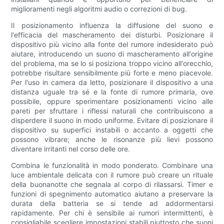
miglioramenti negli algoritmi audio o correzioni di bug.
Il posizionamento influenza la diffusione del suono e
l'efficacia del mascheramento dei disturbi. Posizionare il
dispositivo più vicino alla fonte del rumore indesiderato può
aiutare, introducendo un suono di mascheramento all'origine
del problema, ma se lo si posiziona troppo vicino all'orecchio,
potrebbe risultare sensibilmente più forte e meno piacevole.
Per l'uso in camera da letto, posizionare il dispositivo a una
distanza uguale tra sé e la fonte di rumore primaria, ove
possibile, oppure sperimentare posizionamenti vicino alle
pareti per sfruttare i riflessi naturali che contribuiscono a
disperdere il suono in modo uniforme. Evitare di posizionare il
dispositivo su superfici instabili o accanto a oggetti che
possono vibrare; anche le risonanze più lievi possono
diventare irritanti nel corso delle ore.
Combina le funzionalità in modo ponderato. Combinare una
luce ambientale delicata con il rumore può creare un rituale
della buonanotte che segnala al corpo di rilassarsi. Timer e
funzioni di spegnimento automatico aiutano a preservare la
durata della batteria se si tende ad addormentarsi
rapidamente. Per chi è sensibile ai rumori intermittenti, è
consigliabile scegliere impostazioni stabili piuttosto che suoni