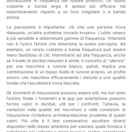
distribuzione in frequenza del rumore prodotto. Un suono
costante a banda larga è spesso più efficace nel
mascheramento rispetto a un tono irregolare o a banda
stretta.
La percezione è importante: ciò che una persona trova
rilassante, un'altra potrebbe trovarlo invasivo. L'udito umano
è più sensibile a determinate gamme di frequenza: l'intensità
non è l'unico fattore che determina la quiete percepita. Ad
esempio, un ronzio costante a bassa frequenza può essere
meno fastidioso di clic intermittenti ad alta frequenza, anche
se il livello di decibel misurato è simile. Il concetto di "silenzio"
per una macchina a rumore bianco, quindi, implica una
combinazione di un basso livello di rumore proprio, un profilo
sonoro che maschera efficacemente i disturbi e una qualità
tonale che l'ascoltatore trova discreta.
Gli strumenti di misurazione possono essere utili, ma non sono
l'arbitro finale. I fonometri e le app per smartphone possono
fornire valori in decibel, utili per i confronti. Tuttavia, le
variazioni nella qualità del microfono e nelle condizioni di
misurazione richiedono un'interpretazione prudente di questi
valori. Più utile è il test comparativo: ascoltare diversi
dispositivi nello stesso ambiente per valutare quale fornisca il
sottofondo più uniforme e meno invasivo. Inoltre, considerate