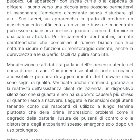
pubblici. Gli apparecchi con uscita cuffie o la capacità di
dirigere il suono verso una piccola area possono permettervi
di mascherare l'ambiente circostante senza disturbare gli
altri. Sugli aerei, un apparecchio in grado di produrre un
mascheramento sufficiente a un volume basso e concentrato
può essere una risorsa preziosa quando si cerca di dormire in
una cabina affollata. Per le camerette dei bambini, cercate
caratteristiche che combinino il rumore bianco con luci
notturne sicure o funzioni di monitoraggio delicate; anche la
durevolezza e le superfici facili da pulire sono utili.
Manutenzione e affidabilità parlano dell'esperienza utente nel
corso di mesi e anni. Componenti sostituibili, porte di ricarica
accessibili e percorsi di aggiornamento del firmware chiari
sono segni di qualità. Verificate anche i termini di garanzia e
la reattività dell'assistenza clienti dell'azienda; un dispositivo
silenzioso che si guasta e non ha supporto causerà più stress
di quanto riesca a risolvere. Leggete le recensioni degli utenti
tenendo conto dei resoconti di utilizzo a lungo termine
piuttosto che delle prime impressioni: problemi come il
degrado della batteria, l'usura dei pulsanti di controllo o la
distorsione degli altoparlanti spesso emergono solo dopo un
uso prolungato.