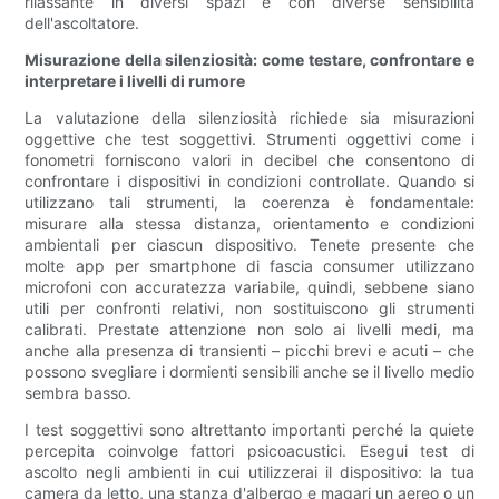
rilassante in diversi spazi e con diverse sensibilità
dell'ascoltatore.
Misurazione della silenziosità: come testare, confrontare e
interpretare i livelli di rumore
La valutazione della silenziosità richiede sia misurazioni
oggettive che test soggettivi. Strumenti oggettivi come i
fonometri forniscono valori in decibel che consentono di
confrontare i dispositivi in ​​condizioni controllate. Quando si
utilizzano tali strumenti, la coerenza è fondamentale:
misurare alla stessa distanza, orientamento e condizioni
ambientali per ciascun dispositivo. Tenete presente che
molte app per smartphone di fascia consumer utilizzano
microfoni con accuratezza variabile, quindi, sebbene siano
utili per confronti relativi, non sostituiscono gli strumenti
calibrati. Prestate attenzione non solo ai livelli medi, ma
anche alla presenza di transienti – picchi brevi e acuti – che
possono svegliare i dormienti sensibili anche se il livello medio
sembra basso.
I test soggettivi sono altrettanto importanti perché la quiete
percepita coinvolge fattori psicoacustici. Esegui test di
ascolto negli ambienti in cui utilizzerai il dispositivo: la tua
camera da letto, una stanza d'albergo e magari un aereo o un