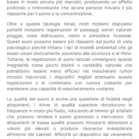
basse in modo ancora più marcato, producendo un effetto
profondo e rimbombante che alcune persone trovano il più
rilassante per il sonno e la concentrazione.
Oltre a queste tipologie tonali, molti moderni dispositivi
portatili includono registrazioni di paesaggi sonori naturali:
pioggia, onde dell'oceano, vento e atmosfera forestale.
Questi suoni possono essere più rilassanti dal punto di vista
psicologico perché imitano i tipi di modelli ambientali che gli
esseri umani storicamente associano alla sicurezza e al ritmo.
Tuttavia, le registrazioni di suoni naturali contengono spesso
irregolarità come picchi distinti o variabilità naturale che
potrebbero essere meno efficaci nel mascherare rumori
intrusivi improvvisi. I dispositivi migliori attenuano queste
registrazioni o le combinano con rumore costante per
mantenere una capacità di mascheramento costante.
La qualità del suono è anche una questione di fedeltà degli
altoparlanti. I driver di qualità superiore riproducono le
frequenze in modo più fluido, riducendo al minimo gli artefatti
che possono rendere il suono granuloso o meccanico. Gli
altoparlanti di bassa qualità possono introdurre distorsioni a
volumi più elevati o produrre risonanze indesiderate
all'interno del cabinet. Affinché un dispositivo sia veramente