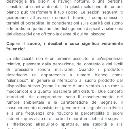
destreggia tra pisolini e risvegli notturni, o una persona
sensibile ai suoni ambientali, la giusta soluzione di rumore
bianco può trasformare il tuo riposo. Le sezioni seguenti ti
guideranno attraverso i concetti tecnici, i compromessi in
termini di portabilità, le considerazioni sulla qualità del suono
e le pratiche quotidiane che distinguono i dispositivi silenziosi
dai dispositivi che offrono la calma di cui hai bisogno.
Capire il suono, i decibel e cosa significa veramente
"silenzio"
La silenziosità non è un termine assoluto; è un'esperienza
relativa, plasmata dalla percezione, dal contesto e dai livelli
di pressione sonora misurabili. Quando i produttori
descrivono un apparecchio a rumore bianco come
"silenzioso", in genere si riferiscono al suono prodotto dal
dispositivo stesso (come il rumore di una ventola o un ronzio
meccanico) e a quanto maschera altri disturbi. Due concetti
importanti da comprendere sono il mascheramento del
rumore ambientale e le caratteristiche del segnale. Il
mascheramento consiste nel generare un segnale a un livello
e a una frequenza che riducono la percettibilità di suoni
esterni improvvisi o di disturbo. Le caratteristiche del segnale
si riferiscono all'equilibrio spettrale, alla stabilità e alla