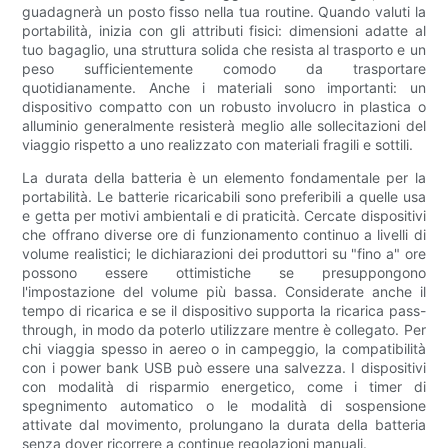
guadagnerà un posto fisso nella tua routine. Quando valuti la
portabilità, inizia con gli attributi fisici: dimensioni adatte al
tuo bagaglio, una struttura solida che resista al trasporto e un
peso sufficientemente comodo da trasportare
quotidianamente. Anche i materiali sono importanti: un
dispositivo compatto con un robusto involucro in plastica o
alluminio generalmente resisterà meglio alle sollecitazioni del
viaggio rispetto a uno realizzato con materiali fragili e sottili.
La durata della batteria è un elemento fondamentale per la
portabilità. Le batterie ricaricabili sono preferibili a quelle usa
e getta per motivi ambientali e di praticità. Cercate dispositivi
che offrano diverse ore di funzionamento continuo a livelli di
volume realistici; le dichiarazioni dei produttori su "fino a" ore
possono essere ottimistiche se presuppongono
l'impostazione del volume più bassa. Considerate anche il
tempo di ricarica e se il dispositivo supporta la ricarica pass-
through, in modo da poterlo utilizzare mentre è collegato. Per
chi viaggia spesso in aereo o in campeggio, la compatibilità
con i power bank USB può essere una salvezza. I dispositivi
con modalità di risparmio energetico, come i timer di
spegnimento automatico o le modalità di sospensione
attivate dal movimento, prolungano la durata della batteria
senza dover ricorrere a continue regolazioni manuali.