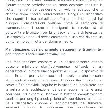
Infine, tieni conto delle preferenze e delle abitudini personali.
Alcune persone preferiscono un suono costante per tutta la
notte, mentre altre desiderano un volume adattivo che si
abbassi dopo essersi addormentate. Scegli un dispositivo
che rispetti le tue abitudini e offra la praticità di cui hai
bisogno. Considerazioni pratiche come la semplicità di
manutenzione, i controlli intelligenti, le funzionalità di
portabilità e le opzioni per la privacy fanno la differenza tra
un dispositivo che usi occasionalmente e uno che diventa un
punto fermo ogni notte per dormire meglio.
Manutenzione, posizionamento e suggerimenti aggiuntivi
per massimizzare il sonno tranquillo
Una manutenzione costante e un posizionamento attento
possono migliorare significativamente l'efficacia di un
generatore di rumore bianco portatile. Pulire il dispositivo di
tanto in tanto per evitare accumuli di polvere, che possono
attutire gli altoparlanti o causare vibrazioni. Per i modelli con
cover o filtri rimovibili, seguire le istruzioni del produttore per
la pulizia o la sostituzione. Caricare regolarmente le unità
ricaricabili ed evitare di lasciare le batterie completamente
scariche per lunghi periodi, poiché ciò può ridurne la durata.
Se il dispositivo dispone di aggiornamenti del firmware,
installarli quando è opportuno per beneficiare di