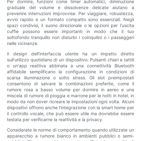
Per dormire, funzioni come timer automatici, diminuzione
graduale del volume e dissolvenze delicate aiutano a
prevenire interruzioni improvvise. Per viaggiare, robustezza,
avvio rapido e un formato compatto sono essenziali. Negli
spazi condivisi, il suono direzionale o le opzioni per l'uscita
cuffie possono essere importanti in modo che il tuo
sottofondo tranquillo non disturbi i coinquilini o i passeggeri
nelle vicinanze.
Il design dell'interfaccia utente ha un impatto diretto
sull'utilizzo quotidiano di un dispositivo. Pulsanti chiari e tattili
o un'app reattiva abbinata a una connettività Bluetooth
affidabile semplificano la configurazione in condizioni di
scarsa illuminazione o sotto stress. Gli slot preimpostati
consentono di salvare le combinazioni preferite, come il
rumore rosa a basso volume per dormire in aereo e una
miscela di rumore di pioggia e marrone per le notti in hotel, in
modo da non dover ricreare le impostazioni ogni volta. Alcuni
dispositivi offrono anche l'integrazione con la smart home per
il controllo vocale, che può essere utile ma dovrebbe essere
testata per verificarne la reattività e la privacy.
Considerate le norme di comportamento quando utilizzate un
apparecchio a rumore bianco in ambienti pubblici o semi-