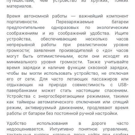
путешествий, чем устройство из хрупких, тонких
материалов.
Время автономной работы — важнейший компонент
портативности. Перезаряжаемые батареи
предпочтительнее одноразовых по экологическим
соображениям и из соображений удобства. Ищите
устройства, обеспечивающие несколько часов
непрерывной работы при реалистичном уровне
громкости; заявления производителей о «до» часов
могут быть оптимистичными, если они исходят из
минимального уровня громкости. Также учитывайте
время зарядки и наличие функции сквозной зарядки,
чтобы вы могли использовать устройство, не отключая
его от сети. Для часто летающих пассажиров или
отдыхающих на природе совместимость с USB-
павербанками может стать настоящим спасением.
Устройства с энергосберегающими режимами, такими
как таймеры автоматического отключения или спящий
режим, активируемый движением, продлевают время
работы от батареи без постоянной ручной настройки.
Удобство использования в дороге часто
недооценивается. Интуитивно понятное управление,
тактильные кнопки, которые легко найти при слабом