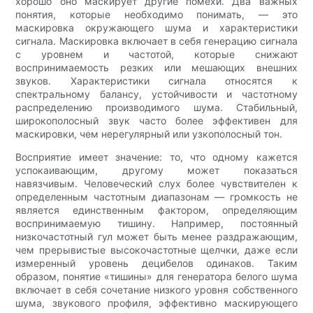
хорошо оно маскирует другие помехи. Два важных
понятия, которые необходимо понимать, — это
маскировка окружающего шума и характеристики
сигнала. Маскировка включает в себя генерацию сигнала
с уровнем и частотой, которые снижают
воспринимаемость резких или мешающих внешних
звуков. Характеристики сигнала относятся к
спектральному балансу, устойчивости и частотному
распределению производимого шума. Стабильный,
широкополосный звук часто более эффективен для
маскировки, чем нерегулярный или узкополосный тон.
Восприятие имеет значение: то, что одному кажется
успокаивающим, другому может показаться
навязчивым. Человеческий слух более чувствителен к
определенным частотным диапазонам — громкость не
является единственным фактором, определяющим
воспринимаемую тишину. Например, постоянный
низкочастотный гул может быть менее раздражающим,
чем прерывистые высокочастотные щелчки, даже если
измеренный уровень децибелов одинаков. Таким
образом, понятие «тишины» для генератора белого шума
включает в себя сочетание низкого уровня собственного
шума, звукового профиля, эффективно маскирующего