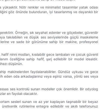
ha yüksektir. Nötr renkler ve minimalist tasarımlar yatak odası
liğini göz önünde bulunduran, iyi tasarlanmış ve dayanıklı bir
 gerektirir. Örneğin, sık seyahat edenler ve göçebeler, güvenilir
çantaya takılabilen ve düşük ses seviyelerinde güçlü maskeleme
eklerine ve sade bir görünüme sahip bir makine, profesyonel
afif ninni modları, kısılabilir gece lambaları ve çocuk güvenli
m özelliğine sahip hafif, şarj edilebilir bir model idealdir.
cihazı düşünün.
sahip makinelerden faydalanabilirler. Gündüz uykusu ve gece
ercih eden oda arkadaşlarınız veya eşiniz varsa, yönlü ses veya
ve hassas ses kontrolü sunan modeller çok önemlidir. Bir odyolog
zlar en faydalı olacaktır.
 ortam sesleri sunan ve az yer kaplayan taşınabilir bir beyaz
retkenlik rutinlerine entegre edilebilir ve akıllı telefonunuz