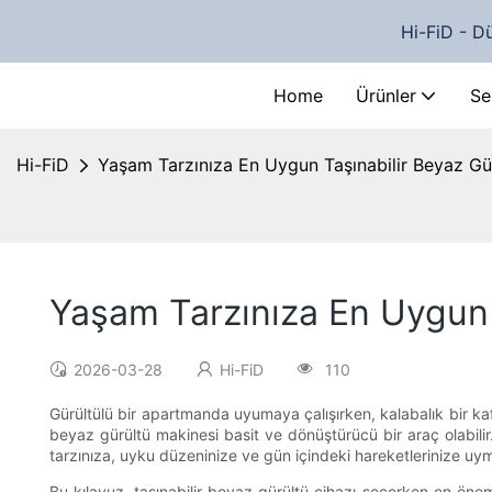
Hi-FiD - Dü
Home
Ürünler
Se
Hi-FiD
Yaşam Tarzınıza En Uygun Taşınabilir Beyaz Gür
Yaşam Tarzınıza En Uygun T
2026-03-28
Hi-FiD
110
Gürültülü bir apartmanda uyumaya çalışırken, kalabalık bir kaf
beyaz gürültü makinesi basit ve dönüştürücü bir araç olabili
tarzınıza, uyku düzeninize ve gün içindeki hareketlerinize uymas
Bu kılavuz, taşınabilir beyaz gürültü cihazı seçerken en önemli f