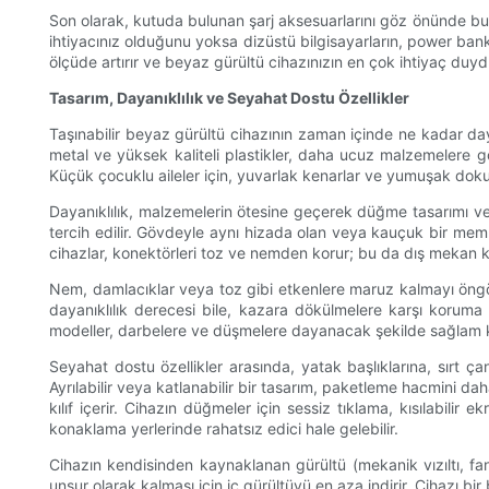
Son olarak, kutuda bulunan şarj aksesuarlarını göz önünde bulun
ihtiyacınız olduğunu yoksa dizüstü bilgisayarların, power bank
ölçüde artırır ve beyaz gürültü cihazınızın en çok ihtiyaç duyd
Tasarım, Dayanıklılık ve Seyahat Dostu Özellikler
Taşınabilir beyaz gürültü cihazının zaman içinde ne kadar daya
metal ve yüksek kaliteli plastikler, daha ucuz malzemelere gör
Küçük çocuklu aileler için, yuvarlak kenarlar ve yumuşak dok
Dayanıklılık, malzemelerin ötesine geçerek düğme tasarımı ve 
tercih edilir. Gövdeyle aynı hizada olan veya kauçuk bir mem
cihazlar, konektörleri toz ve nemden korur; bu da dış mekan kul
Nem, damlacıklar veya toz gibi etkenlere maruz kalmayı öngö
dayanıklılık derecesi bile, kazara dökülmelere karşı koruma 
modeller, darbelere ve düşmelere dayanacak şekilde sağlam ka
Seyahat dostu özellikler arasında, yatak başlıklarına, sırt ça
Ayrılabilir veya katlanabilir bir tasarım, paketleme hacmini da
kılıf içerir. Cihazın düğmeler için sessiz tıklama, kısılabil
konaklama yerlerinde rahatsız edici hale gelebilir.
Cihazın kendisinden kaynaklanan gürültü (mekanik vızıltı, fan 
unsur olarak kalması için iç gürültüyü en aza indirir. Cihazı 