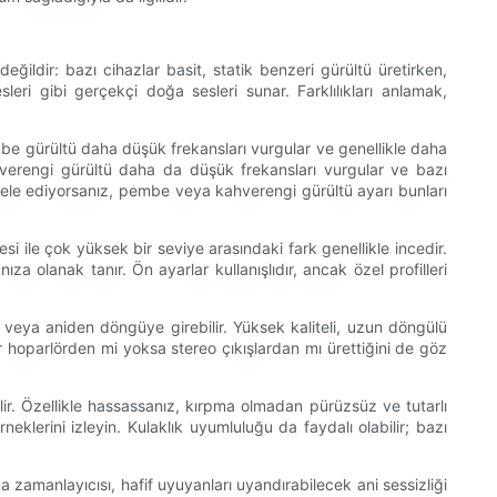
eğildir: bazı cihazlar basit, statik benzeri gürültü üretirken,
ri gibi gerçekçi doğa sesleri sunar. Farklılıkları anlamak,
Pembe gürültü daha düşük frekansları vurgular ve genellikle daha
hverengi gürültü daha da düşük frekansları vurgular ve bazı
ücadele ediyorsanız, pembe veya kahverengi gürültü ayarı bunları
esi ile çok yüksek bir seviye arasındaki fark genellikle incedir.
a olanak tanır. Ön ayarlar kullanışlıdır, ancak özel profilleri
ir veya aniden döngüye girebilir. Yüksek kaliteli, uzun döngülü
r hoparlörden mi yoksa stereo çıkışlardan mı ürettiğini de göz
lir. Özellikle hassassanız, kırpma olmadan pürüzsüz ve tutarlı
klerini izleyin. Kulaklık uyumluluğu da faydalı olabilir; bazı
a zamanlayıcısı, hafif uyuyanları uyandırabilecek ani sessizliği