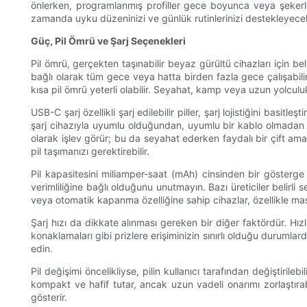
önlerken, programlanmış profiller gece boyunca veya şekerleme
zamanda uyku düzeninizi ve günlük rutinlerinizi destekleyece
Güç, Pil Ömrü ve Şarj Seçenekleri
Pil ömrü, gerçekten taşınabilir beyaz gürültü cihazları için be
bağlı olarak tüm gece veya hatta birden fazla gece çalışabili
kısa pil ömrü yeterli olabilir. Seyahat, kamp veya uzun yolculu
USB-C şarj özellikli şarj edilebilir piller, şarj lojistiğini b
şarj cihazıyla uyumlu olduğundan, uyumlu bir kablo olmadan yo
olarak işlev görür; bu da seyahat ederken faydalı bir çift amaçlı
pil taşımanızı gerektirebilir.
Pil kapasitesini miliamper-saat (mAh) cinsinden bir gösterge 
verimliliğine bağlı olduğunu unutmayın. Bazı üreticiler belirli 
veya otomatik kapanma özelliğine sahip cihazlar, özellikle maske
Şarj hızı da dikkate alınması gereken bir diğer faktördür. Hızlı
konaklamaları gibi prizlere erişiminizin sınırlı olduğu durumlar
edin.
Pil değişimi öncelikliyse, pilin kullanıcı tarafından değiştiri
kompakt ve hafif tutar, ancak uzun vadeli onarımı zorlaştırabi
gösterir.