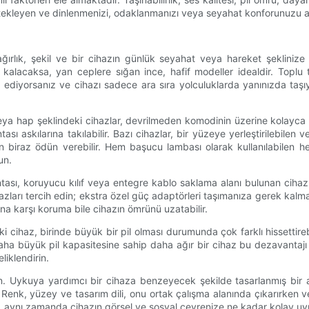
kleyen ve dinlenmenizi, odaklanmanızı veya seyahat konforunuzu artı
 ağırlık, şekil ve bir cihazın günlük seyahat veya hareket şeklinize
 kalacaksa, yan ceplere sığan ince, hafif modeller idealdir. Topl
t ediyorsanız ve cihazı sadece ara sıra yolculuklarda yanınızda taş
ik veya hap şeklindeki cihazlar, devrilmeden komodinin üzerine kolayca ye
sı askılarına takılabilir. Bazı cihazlar, bir yüzeye yerleştirilebilen 
an biraz ödün verebilir. Hem başucu lambası olarak kullanılabilen 
un.
ası, koruyucu kılıf veya entegre kablo saklama alanı bulunan cihazlar
hazları tercih edin; ekstra özel güç adaptörleri taşımanıza gerek kal
asına karşı koruma bile cihazın ömrünü uzatabilir.
iki cihaz, birinde büyük bir pil olması durumunda çok farklı hissettireb
a büyük pil kapasitesine sahip daha ağır bir cihaz bu dezavantajı te
liklendirin.
n. Uykuya yardımcı bir cihaza benzeyecek şekilde tasarlanmış bir al
 Renk, yüzey ve tasarım dili, onu ortak çalışma alanında çıkarırken 
ğil, aynı zamanda cihazın görsel ve sosyal çevrenize ne kadar kolay uyu