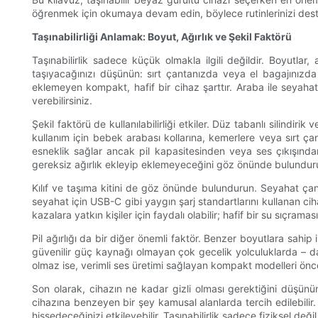
öğrenmek için okumaya devam edin, böylece rutinlerinizi deste
Taşınabilirliği Anlamak: Boyut, Ağırlık ve Şekil Faktörü
Taşınabilirlik sadece küçük olmakla ilgili değildir. Boyutlar,
taşıyacağınızı düşünün: sırt çantanızda veya el bagajınızda
eklemeyen kompakt, hafif bir cihaz şarttır. Araba ile seyaha
verebilirsiniz.
Şekil faktörü de kullanılabilirliği etkiler. Düz tabanlı silindir
kullanım için bebek arabası kollarına, kemerlere veya sırt çanta
esneklik sağlar ancak pil kapasitesinden veya ses çıkışınd
gereksiz ağırlık ekleyip eklemeyeceğini göz önünde bulundur
Kılıf ve taşıma kitini de göz önünde bulundurun. Seyahat çant
seyahat için USB-C gibi yaygın şarj standartlarını kullanan ci
kazalara yatkın kişiler için faydalı olabilir; hafif bir su sıçram
Pil ağırlığı da bir diğer önemli faktör. Benzer boyutlara sahip 
güvenilir güç kaynağı olmayan çok gecelik yolculuklarda – dah
olmaz ise, verimli ses üretimi sağlayan kompakt modelleri önce
Son olarak, cihazın ne kadar gizli olması gerektiğini düşünü
cihazına benzeyen bir şey kamusal alanlarda tercih edilebilir.
hissedeceğinizi etkileyebilir. Taşınabilirlik sadece fiziksel de