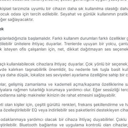
kişisel tarzınızla uyumlu bir cihazın daha sık kullanılma olasılığı da
k odası için tercih edilebilir. Seyahat ve günlük kullanımın pratik
ğer sağlayacaktır.
ek
anladığınızla başlamalıdır. Farklı kullanım durumları farklı özellikler
j edilebilir ünitelere ihtiyaç duyarlar. Trenlerde uyuyan bir yolcu, 
ak isteyen ofis çalışanları için, net, dikkat dağıtmayan ses seçen
ullanılabilecek cihazlara ihtiyaç duyarlar. Çok yönlü bir seçenek, h
alırken taşınabilirlik önemlidir, bu nedenle tek tuşla basit kullanı
veya daha düşük, lokalize ses seviyeleri ayarlama özelliğine sahip bir 
olanlar, gelişmiş zamanlama ve kademeli açma/kapama özelliklerine 
diyalara rağmen tutarlılığı korumaya yardımcı olur. Eğer sessizliği t
modlarına sahip makineler ikinizin de rahat etmesini sağlayabilir.
ti olan kişiler için, çeşitli gürültü renkleri, frekans şekillendirme 
a özelleştirilebilir EQ veya indirilebilir ses paketlerini destekleyen ciha
a odaklanmaya yardımcı olacak bir cihaza ihtiyaç duyabilirler. Çoklu
rilebilir. Bluetooth bağlantısı ve uygulama kontrolü olan cihazlar, ü