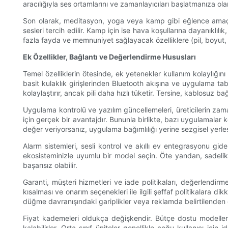
aracılığıyla ses ortamlarını ve zamanlayıcıları başlatmanıza ola
Son olarak, meditasyon, yoga veya kamp gibi eğlence amaçlı 
sesleri tercih edilir. Kamp için ise hava koşullarına dayanıklılı
fazla fayda ve memnuniyet sağlayacak özelliklere (pil, boyut, se
Ek Özellikler, Bağlantı ve Değerlendirme Hususları
Temel özelliklerin ötesinde, ek yetenekler kullanım kolaylığını
basit kulaklık girişlerinden Bluetooth akışına ve uygulama ta
kolaylaştırır, ancak pili daha hızlı tüketir. Tersine, kablosuz 
Uygulama kontrolü ve yazılım güncellemeleri, üreticilerin zama
için gerçek bir avantajdır. Bununla birlikte, bazı uygulamalar k
değer veriyorsanız, uygulama bağımlılığı yerine sezgisel yerle
Alarm sistemleri, sesli kontrol ve akıllı ev entegrasyonu gid
ekosisteminizle uyumlu bir model seçin. Öte yandan, sadelik
başarısız olabilir.
Garanti, müşteri hizmetleri ve iade politikaları, değerlendirm
kısalması ve onarım seçenekleri ile ilgili şeffaf politikalara d
düğme davranışındaki gariplikler veya reklamda belirtilenden d
Fiyat kademeleri oldukça değişkendir. Bütçe dostu modeller ar
kalabilirler. Orta sınıf üniteler genellikle çoğu kullanıcı iç