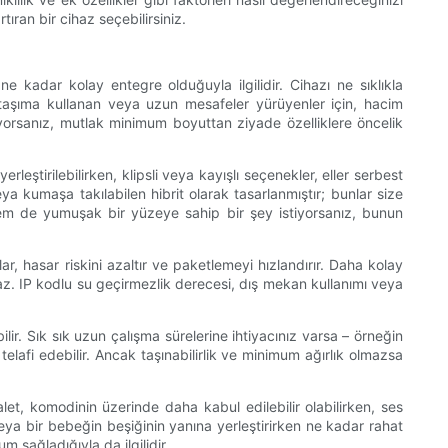
ran bir cihaz seçebilirsiniz.
 ne kadar kolay entegre olduğuyla ilgilidir. Cihazı ne sıklıkla
u taşıma kullanan veya uzun mesafeler yürüyenler için, hacim
ıyorsanız, mutlak minimum boyuttan ziyade özelliklere öncelik
rleştirilebilirken, klipsli veya kayışlı seçenekler, eller serbest
veya kumaşa takılabilen hibrit olarak tasarlanmıştır; bunlar size
hem de yumuşak bir yüzeye sahip bir şey istiyorsanız, bunun
, hasar riskini azaltır ve paketlemeyi hızlandırır. Daha kolay
maz. IP kodlu su geçirmezlik derecesi, dış mekan kullanımı veya
ilir. Sık sık uzun çalışma sürelerine ihtiyacınız varsa – örneğin
lafi edebilir. Ancak taşınabilirlik ve minimum ağırlık olmazsa
et, komodinin üzerinde daha kabul edilebilir olabilirken, ses
veya bir bebeğin beşiğinin yanına yerleştirirken ne kadar rahat
m sağladığıyla da ilgilidir.