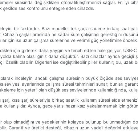
ler sırasında değişiklikleri otomatikleştirmenizi sağlar. En iyi ciha
k şekilde ses kontrolünü entegre eden cihazdır.
lirleyici bir faktördür. Bazı modeller tek şarjla sadece birkaç saat ç
r. Cihazın şarjlar arasında ne kadar süre çalışması gerektiğini düşü
klar için ise uzun çalışma sürelerine ve verimli güç yönetimine önceli
asitleştirdikleri için giderek daha yaygın ve tercih edilen hale geliyor
lda kalma olasılığınız daha düşüktür. Bazı cihazlar ayrıca geçişli ş
 özellik olabilir. Diğerleri ise değiştirilebilir piller kullanır; bu, u
olarak inceleyin, ancak çalışma süresinin büyük ölçüde ses seviyesi
ses seviyesi ayarlarında çalışma süresi tahminleri sunar; bunları garan
leme için yeterli olan düşük ses seviyelerinde kullanıldığında, kullanı
 şarj, kısa şarj süreleriyle birkaç saatlik kullanım süresi elde etmeniz
da kullanışlıdır. Ayrıca, gece yarısı hazırlıksız yakalanmamak için görün
lebilir olup olmadığını ve yedeklerinin kolayca bulunup bulunmadığını do
lir. Garanti ve üretici desteği, cihazın uzun vadeli değerini etkiley