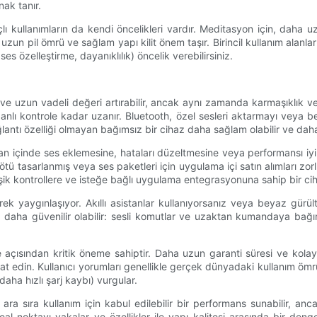
nak tanır.
kullanımların da kendi öncelikleri vardır. Meditasyon için, daha 
k, uzun pil ömrü ve sağlam yapı kilit önem taşır. Birincil kullanım alanl
s özelleştirme, dayanıklılık) öncelik verebilirsiniz.
 ve uzun vadeli değeri artırabilir, ancak aynı zamanda karmaşıklık ve 
banlı kontrole kadar uzanır. Bluetooth, özel sesleri aktarmayı veya b
bağlantı özelliği olmayan bağımsız bir cihaz daha sağlam olabilir ve dah
n içinde ses eklemesine, hataları düzeltmesine veya performansı iyile
ötü tasarlanmış veya ses paketleri için uygulama içi satın alımları zorl
şik kontrollere ve isteğe bağlı uygulama entegrasyonuna sahip bir ci
erek yaygınlaşıyor. Akıllı asistanlar kullanıyorsanız veya beyaz gürü
 daha güvenilir olabilir: sesli komutlar ve uzaktan kumandaya bağım
e açısından kritik öneme sahiptir. Daha uzun garanti süresi ve kolay i
ikkat edin. Kullanıcı yorumları genellikle gerçek dünyadaki kullanım öm
aha hızlı şarj kaybı) vurgular.
a sıra kullanım için kabul edilebilir bir performans sunabilir, anc
in ideal noktayı yakalar ve özellikler ile yapı kalitesi arasında bir d