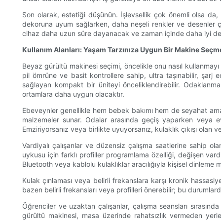
Son olarak, estetiği düşünün. İşlevsellik çok önemli olsa da, 
dekoruna uyum sağlarken, daha neşeli renkler ve desenler çocu
cihaz daha uzun süre dayanacak ve zaman içinde daha iyi de
Kullanım Alanları: Yaşam Tarzınıza Uygun Bir Makine Seçm
Beyaz gürültü makinesi seçimi, öncelikle onu nasıl kullanmayı pl
pil ömrüne ve basit kontrollere sahip, ultra taşınabilir, şar
sağlayan kompakt bir üniteyi önceliklendirebilir. Odaklanm
ortamlara daha uygun olacaktır.
Ebeveynler genellikle hem bebek bakımı hem de seyahat amaçlı k
malzemeler sunar. Odalar arasında geçiş yaparken veya evde k
Emziriyorsanız veya birlikte uyuyorsanız, kulaklık çıkışı olan 
Vardiyalı çalışanlar ve düzensiz çalışma saatlerine sahip 
uykusu için farklı profiller programlama özelliği, değişen var
Bluetooth veya kablolu kulaklıklar aracılığıyla kişisel dinleme 
Kulak çınlaması veya belirli frekanslara karşı kronik hassasiye
bazen belirli frekansları veya profilleri önerebilir; bu durumlard
Öğrenciler ve uzaktan çalışanlar, çalışma seansları sırasınd
gürültü makinesi, masa üzerinde rahatsızlık vermeden yerleşti