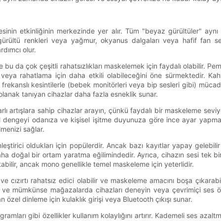
esinin etkinliğinin merkezinde yer alır. Tüm "beyaz gürültüler" aynı d
rültü renkleri veya yağmur, okyanus dalgaları veya hafif fan sesle
rdımcı olur.
 ve bu da çok çeşitli rahatsızlıkları maskelemek için faydalı olabilir. 
 veya rahatlama için daha etkili olabileceğini öne sürmektedir. Ka
sek frekanslı kesintilerle (bebek monitörleri veya bip sesleri gibi) m
olanak tanıyan cihazlar daha fazla esneklik sunar.
arlı artışlara sahip cihazlar arayın, çünkü faydalı bir maskeleme seviy
l dengeyi odanıza ve kişisel işitme duyunuza göre ince ayar yapmanız
lmenizi sağlar.
nleştirici oldukları için popülerdir. Ancak bazı kayıtlar yapay gelebil
ha doğal bir ortam yaratma eğilimindedir. Ayrıca, cihazın sesi tek bi
bilir, ancak mono genellikle temel maskeleme için yeterlidir.
e cızırtı rahatsız edici olabilir ve maskeleme amacını boşa çıkarabi
in ve mümkünse mağazalarda cihazları deneyin veya çevrimiçi ses örne
 özel dinleme için kulaklık girişi veya Bluetooth çıkışı sunar.
mları gibi özellikler kullanım kolaylığını artırır. Kademeli ses azaltm