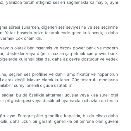
z, yalnızca tercih ettiğiniz sesleri sağlamakla kalmayıp, aynı
alışma süresi sunarken, diğerleri ses seviyesine ve ses seçimine
nün. Yatak başında prize takarak evde gece kullanımı için daha
k vermek çok önemlidir.
. USB-C yaygın olarak benimsenmiş ve birçok power bank ve modern
arjı destekler veya diğer cihazları şarj etmek için power bank
zak bölgelerde kullanışlı olsa da, daha az çevre dostudur ve yedek
ne, seçilen ses profiline ve dahili amplifikatör ve hoparlörün
ti olarak değil, kılavuz olarak kullanın. Güç tasarrufu modlarına
labilir süreyi önemli ölçüde uzatabilir.
i sağlar; bu da özellikle aktarmalı uçuşlar veya kısa süreli otel
ür pil göstergesi veya düşük pil uyarısı olan cihazları da tercih
ğrulayın. Entegre piller genellikle kapalıdır, bu da cihazı daha
ebilir; daha uzun bir garanti genellikle pil ömrüne olan güveni