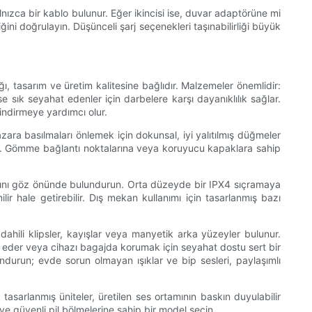
lnızca bir kablo bulunur. Eğer ikincisi ise, duvar adaptörüne mi
ni doğrulayın. Düşünceli şarj seçenekleri taşınabilirliği büyük
ı, tasarım ve üretim kalitesine bağlıdır. Malzemeler önemlidir:
e sık seyahat edenler için darbelere karşı dayanıklılık sağlar.
indirmeye yardımcı olur.
ara basılmaları önlemek için dokunsal, iyi yalıtılmış düğmeler
tür. Gömme bağlantı noktalarına veya koruyucu kapaklara sahip
ığını göz önünde bulundurun. Orta düzeyde bir IPX4 sıçramaya
r hale getirebilir. Dış mekan kullanımı için tasarlanmış bazı
 dahili klipsler, kayışlar veya manyetik arka yüzeyler bulunur.
gre eder veya cihazı bagajda korumak için seyahat dostu sert bir
undurun; evde sorun olmayan ışıklar ve bip sesleri, paylaşımlı
tasarlanmış üniteler, üretilen ses ortamının baskın duyulabilir
ve güvenli pil bölmelerine sahip bir model seçin.