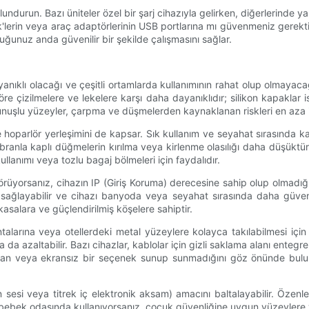
durun. Bazı üniteler özel bir şarj cihazıyla gelirken, diğerlerinde ya
'lerin veya araç adaptörlerinin USB portlarına mı güvenmeniz gerektiği
uğunuz anda güvenilir bir şekilde çalışmasını sağlar.
nıklı olacağı ve çeşitli ortamlarda kullanımının rahat olup olmayacağ
e çizilmelere ve lekelere karşı daha dayanıklıdır; silikon kapaklar is
unuşlu yüzeyler, çarpma ve düşmelerden kaynaklanan riskleri en aza 
hoparlör yerleşimini de kapsar. Sık kullanım ve seyahat sırasında kaz
branla kaplı düğmelerin kırılma veya kirlenme olasılığı daha düşük
lanımı veya tozlu bagaj bölmeleri için faydalıdır.
rüyorsanız, cihazın IP (Giriş Koruma) derecesine sahip olup olmad
sağlayabilir ve cihazı banyoda veya seyahat sırasında daha güvenili
salara ve güçlendirilmiş köşelere sahiptir.
ntalarına veya otellerdeki metal yüzeylere kolayca takılabilmesi için
ha da azaltabilir. Bazı cihazlar, kablolar için gizli saklama alanı ente
ir ekran veya ekransız bir seçenek sunup sunmadığını göz önünde bul
sesi veya titrek iç elektronik aksam) amacını baltalayabilir. Özenle 
bir bebek odasında kullanıyorsanız, çocuk güvenliğine uygun yüzeylere 