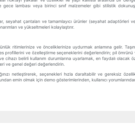
ece lambası veya birinci sınıf malzemeler gibi stilistik dokunuşla
, seyahat çantaları ve tamamlayıcı ürünler (seyahat adaptörleri ve 
ımları ve yükseltmeleri kolaylaştırır.
nlük ritimlerinize ve önceliklerinize uydurmak anlamına gelir. Taşınab
ofillerini ve özelleştirme seçeneklerini değerlendirin; pil ömrünü ve 
r ve cihazı belirli kullanım durumlarına uyarlamak, en faydalı olacak ö
leri ve genel değeri değerlendirin.
nızı netleştirerek, seçenekleri hızla daraltabilir ve gereksiz öze
undan emin olmak için demo gösterimlerinden, kullanıcı yorumlarından 