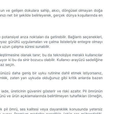
uzun ve gelişen dokulara sahip, akıcı, döngüsel olmayan doğa
arınızı net bir şekilde belirleyerek, gerçek dünya koşullarında en
potansiyel arıza noktaları da getirebilir. Bağlantı seçenekleri,
eyaz gürültü uygulamaları ve çalma listeleriyle entegre olmayı
a uzun çalışma süresi sunabilir.
ştirmesine olanak tanır; bu da teknolojiye meraklı kullanıcılar
uyor ki bu da sinir bozucu olabilir. Kullanıcı arayüzü sadeliğine
haz seçin.
ltünüzü daha geniş bir uyku rutinine dahil etmek istiyorsanız,
lılık, zaten yarı uykuda olduğunuz gibi kritik anlarda bazen
ade, üreticinin güvenini gösterir ve riski azaltır. Pil ömrünün
rünü ve ürün açıklamalarında belirtilmeyen tuhaflıkları (örneğin,
ak pil ömrü, ses kalitesi veya dayanıklılık konusunda yetersiz
enge sunar. Premium modeller genellikle üstün ses mühendisliği,