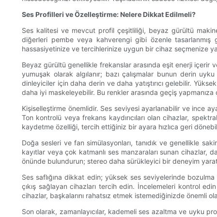
Ses Profilleri ve Özelleştirme: Nelere Dikkat Edilmeli?
Ses kalitesi ve mevcut profil çeşitliliği, beyaz gürültü makin
diğerleri pembe veya kahverengi gibi özenle tasarlanmış gü
hassasiyetinize ve tercihlerinize uygun bir cihaz seçmenize ya
Beyaz gürültü genellikle frekanslar arasında eşit enerji içerir
yumuşak olarak algılanır; bazı çalışmalar bunun derin uyku
dinleyiciler için daha derin ve daha yatıştırıcı gelebilir. Yük
daha iyi maskeleyebilir. Bu renkler arasında geçiş yapmanıza 
Kişiselleştirme önemlidir. Ses seviyesi ayarlanabilir ve ince ay
Ton kontrolü veya frekans kaydırıcıları olan cihazlar, spektra
kaydetme özelliği, tercih ettiğiniz bir ayara hızlıca geri dönebi
Doğa sesleri ve fan simülasyonları, tanıdık ve genellikle saki
kayıtlar veya çok katmanlı ses manzaraları sunan cihazlar, da
önünde bulundurun; stereo daha sürükleyici bir deneyim yarata
Ses saflığına dikkat edin; yüksek ses seviyelerinde bozulma v
çıkış sağlayan cihazları tercih edin. İncelemeleri kontrol ed
cihazlar, başkalarını rahatsız etmek istemediğinizde önemli olan
Son olarak, zamanlayıcılar, kademeli ses azaltma ve uyku progra