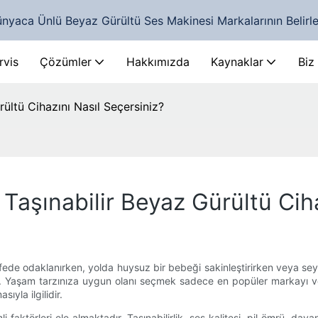
nyaca Ünlü Beyaz Gürültü Ses Makinesi Markalarının Belirl
rvis
Çözümler
Hakkımızda
Kaynaklar
Biz
ültü Cihazını Nasıl Seçersiniz?
aşınabilir Beyaz Gürültü Ciha
ede odaklanırken, yolda huysuz bir bebeği sakinleştirirken veya seya
r. Yaşam tarzınıza uygun olanı seçmek sadece en popüler markayı ve
ıyla ilgilidir.
aktörleri ele almaktadır. Taşınabilirlik, ses kalitesi, pil ömrü, dayanı