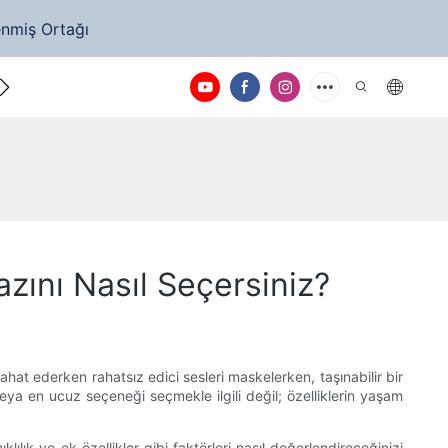
enmiş Ortağı
e ulaşın
zını Nasıl Seçersiniz?
hat ederken rahatsız edici sesleri maskelerken, taşınabilir bir
ya en ucuz seçeneği seçmekle ilgili değil; özelliklerin yaşam
klılık ve ek özellikler gibi faktörleri nasıl değerlendireceğinizi