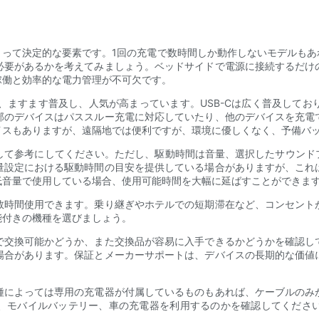
とって決定的な要素です。1回の充電で数時間しか動作しないモデルもあ
必要があるかを考えてみましょう。ベッドサイドで電源に接続するだけ
稼働と効率的な電力管理が不可欠です。
め、ますます普及し、人気が高まっています。USB-Cは広く普及して
のデバイスはパススルー充電に対応していたり​​、他のデバイスを充
イスもありますが、遠隔地では便利ですが、環境に優しくなく、予備バ
として参考にしてください。ただし、駆動時間は音量、選択したサウンド
量設定における駆動時間の目安を提供している場合がありますが、これ
低音量で使用している場合、使用可能時間を大幅に延ばすことができま
数時間使用できます。乗り継ぎやホテルでの短期滞在など、コンセント
能付きの機種を選びましょう。
で交換可能かどうか、また交換品が容易に入手できるかどうかを確認し
場合があります。保証とメーカーサポートは、デバイスの長期的な価値
種によっては専用の充電器が付属しているものもあれば、ケーブルのみ
ト、モバイルバッテリー、車の充電器を利用するのかを確認してくださ