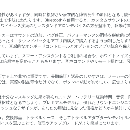
能性がありますが、同時に複雑さや潜在的な障害発生の原因となる可能
ールまで多岐にわたります。Bluetoothを使用すると、カスタムサウ
、ワイヤレス接続のないスタンドアロンデバイスの方が堅牢で、駆動時
ーカーはサウンドの追加、バグ修正、パフォーマンスの調整を継続的に
あったり、サウンドパックをアプリ内購入で購入するよう強制したりす
なく、直感的なオンボードコントロールとオプションのアプリ統合を備
しています。スマートアシスタントをご利用の場合や、ホワイトノイズ
は信頼性を高めることもあります。音声コマンドやリモート操作は、
断する上で非常に重要です。長期保証と返品のしやすさは、メーカーの
では、実際の製品寿命だけでなく、ボタンの挙動がおかしい、広告より
は十分なマスキング効果が得られますが、バッテリー駆動時間、音質、
選択肢となるでしょう。プレミアムモデルは、優れたサウンドエンジニ
リッシュなデザインが、あなたの用途に見合った価格かどうかを検討し
う。交換部品、トラベルケース、そしてトラベルアダプターやモバイル
バイスを選ぶことで、修理やアップグレードがより簡単になります。