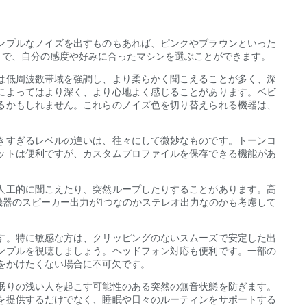
ンプルなノイズを出すものもあれば、ピンクやブラウンといった
とで、自分の感度や好みに合ったマシンを選ぶことができます。
は低周波数帯域を強調し、より柔らかく聞こえることが多く、深
によってはより深く、より心地よく感じることがあります。ベビ
るかもしれません。これらのノイズ色を切り替えられる機器は、
きすぎるレベルの違いは、往々にして微妙なものです。トーンコ
ットは便利ですが、カスタムプロファイルを保存できる機能があ
人工的に聞こえたり、突然ループしたりすることがあります。高
器のスピーカー出力が1つなのかステレオ出力なのかも考慮して
す。特に敏感な方は、クリッピングのないスムーズで安定した出
ンプルを視聴しましょう。ヘッドフォン対応も便利です。一部の
惑をかけたくない場合に不可欠です。
眠りの浅い人を起こす可能性のある突然の無音状態を防ぎます。
を提供するだけでなく、睡眠や日々のルーティンをサポートする