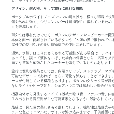
デザイン、耐久性、そして旅行に便利な機能
ポータブルホワイトノイズマシンの耐久性や、様々な環境で快
傷や汚れに強く、シリコンカバーは耐衝撃性に優れているため
クを軽減します。
耐久性は素材だけでなく、ボタンのデザインやスピーカーの配
本体と面一に配置されているボタンやゴム製の膜で覆われてい
屋外での使用や埃の多い荷物室での使用に適しています。
湿気、水滴、ほこりにさらされる可能性がある場合は、デバイスがIP
あっても、誤って液体をこぼした場合の保護となり、浴室や旅
頑丈な筐体と補強されたコーナーを備えているものもあります
旅行に便利な機能としては、内蔵クリップ、ストラップ、マグ
可能なデザインであれば、さらに荷物を減らすことができます
ースが付属している機種もあります。ボタンのクリック音が静
ないライトやビープ音も、シェアハウスでは煩わしい場合があ
機器自体から発生するノイズ（機械の唸り音、ファンの音、内
生み出される音空間が主な可聴要素となるように設計されてい
最後に、見た目の美しさも考慮しましょう。機能性は最優先事
ラルな色とミニマルなデザインが溶け込みますが、子供部屋に