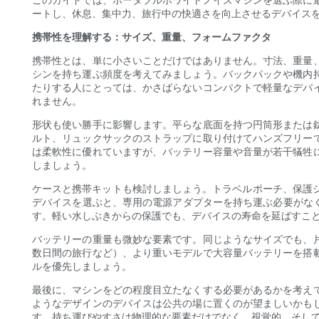
ートし、休息、集中力、旅行中の快適さを向上させるデバイス
携帯性を理解する：サイズ、重量、フォームファクタ
携帯性とは、単に小さいことだけではありません。寸法、重量
シンを持ち運ぶ頻度を考えてみましょう。バックパックや機内
たりする人にとっては、かさばらないコンパクトで軽量なデバ
れません。
形状も使い勝手に影響します。平らな底面を持つ円筒形または
ルト、リュックサックのストラップに取り付けてハンズフリー
は柔軟性に優れていますが、バッテリー容量や音量が若干犠牲
しましょう。
ケースと携帯キットも検討しましょう。トラベルポーチ、保護シ
デバイスを選ぶと、専用の電源アダプターを持ち運ぶ必要がな
す。軽い水しぶきからの保護でも、デバイスの寿命を延ばすこ
バッテリーの重量も微妙な要素です。同じようなサイズでも、
数日間の旅行など）、より重いモデルで大容量バッテリーを搭
ルを優先しましょう。
最後に、マシンをどの程度目立たなくする必要があるかを考え
ようなデザインのデバイスは公共の場に置くのが望ましいかも
す。持ち運びやすさは物理的な要素だけでなく、視覚的、そし