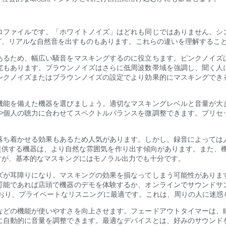
ロファイルです。「ホワイトノイズ」はどれも同じではありません。シ
ど、リアルな自然音を出すものもあります。これらの違いを理解するこ
あるため、幅広い騒音をマスキングするのに役立ちます。ピンクノイズ
究もあります。ブラウンノイズはさらに低周波数帯域を強調し、聞く人
ンクノイズまたはブラウンノイズの設定でより効果的にマスキングでき
機能を備えた機器を選びましょう。適切なマスキングレベルと音量が大
や個人の聴力に合わせてスペクトルバランスを微調整できます。プリセ
落ち着かせる効果もあるため人気があります。しかし、録音によっては
提供する機器は、より自然な雰囲気を作り出す傾向があります。また、機
すが、基本的なマスキングにはモノラル出力でも十分です。
ズが耳障りになり、マスキングの効果を損なってしまう可能性がありま
可能であれば店頭で機器のデモを体験するか、オンラインでサウンドサ
されており、プライベートなリスニングに最適です。これは、周りの人に迷
などの機能が使いやすさを向上させます。フェードアウトタイマーは、
に自動的に音量を調整できます。最適なデバイスとは、好みのサウンド