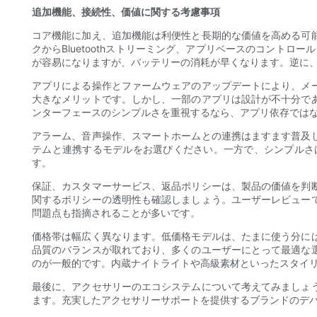
追加機能、接続性、価値に関する考慮事項
コア機能に加え、追加機能は利便性と長期的な価値を高める可
クからBluetoothストリーミング、アプリベースのコントロ
が容易になりますが、バッテリーの消耗が早くなります。逆に
アプリによる操作とファームウェアのアップデートにより、メ
大きなメリットです。しかし、一部のアプリは設計が不十分で
ンターフェースのシンプルさを重視するなら、アプリ依存では
アラーム、音声操作、スマートホームとの連携はますます普及
テムと連携するモデルをお選びください。一方で、シンプルさ
す。
保証、カスタマーサービス、返品ポリシーは、製品の価値を判
関するポリシーの透明性も確認しましょう。ユーザーレビュー
問題点も指摘されることが多いです。
価格帯は幅広く異なります。低価格モデルは、たまに使う分に
品質のバランスが取れており、多くのユーザーにとって最適な
のが一般的です。内蔵ナイトライトや高級素材といったスタイ
最後に、アクセサリーのエコシステムについて考えてみましょ
ます。充実したアクセサリーサポートを提供するブランドのデ