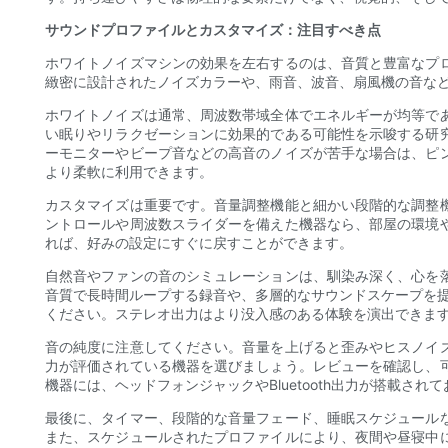
サウンドプロファイルとカスタマイズ：注目すべき点
ホワイトノイズマシンの効果を左右するのは、音質と豊富なプ
緻密に設計されたノイズカラーや、雨音、波音、扇風機の音な
ホワイトノイズは通常、周波数帯域全体でエネルギーが均等で
い眠りやリラクゼーションに効果的である可能性を示唆する研
ーモニターやビープ音などの高音のノイズが苦手な場合は、ピ
より柔軟に利用できます。
カスタマイズは重要です。音量調整機能と細かい段階的な調整
ントロールや周波数スライダーを備えた機器なら、部屋の環境
れば、好みの設定にすぐに戻すことができます。
自然音やファンの音のシミュレーションは、馴染み深く、心を
音質で長時間ループする録音や、多層的なサウンドスケープを
ください。ステレオ出力はより没入感のある体験を演出できま
音の純度に注意してください。音量を上げると歪みやヒスノイ
力が評価されている機器を選びましょう。レビューを確認し、
機器には、ヘッドフォンジャックやBluetooth出力が搭載
最後に、タイマー、段階的な音量フェード、睡眠スケジュール
また、スケジュールされたプロファイルにより、夜間や昼寝中