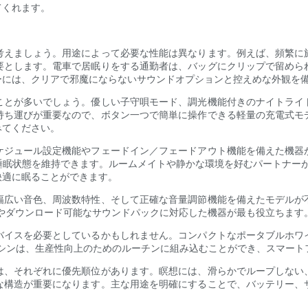
てくれます。
考えましょう。用途によって必要な性能は異なります。例えば、頻繁に
要とします。電車で居眠りをする通勤者は、バッグにクリップで留めら
ーには、クリアで邪魔にならないサウンドオプションと控えめな外観を
ことが多いでしょう。優しい子守唄モード、調光機能付きのナイトライ
持ち運びが重要なので、ボタン一つで簡単に操作できる軽量の充電式モ
みてください。
ケジュール設定機能やフェードイン／フェードアウト機能を備えた機器
状態を維持できます。ルームメイトや静かな環境を好むパートナーがいる
快適に眠ることができます。
幅広い音色、周波数特性、そして正確な音量調節機能を備えたモデルが
やダウンロード可能なサウンドパックに対応した機器が最も役立ちます
バイスを必要としているかもしれません。コンパクトなポータブルホワ
したマシンは、生産性向上のためのルーチンに組み込むことができ、スマー
は、それぞれに優先順位があります。瞑想には、滑らかでループしない
な構造が重要になります。主な用途を明確にすることで、バッテリー、