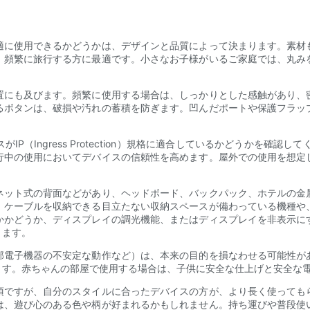
適に使用できるかどうかは、デザインと品質によって決まります。素材
、頻繁に旅行する方に最適です。小さなお子様がいるご家庭では、丸み
置にも及びます。頻繁に使用する場合は、しっかりとした感触があり、
るボタンは、破損や汚れの蓄積を防ぎます。凹んだポートや保護フラッ
（Ingress Protection）規格に適合しているかどうかを確認
行中の使用においてデバイスの信頼性を高めます。屋外での使用を想定
。
ネット式の背面などがあり、ヘッドボード、バックパック、ホテルの金
。ケーブルを収納できる目立たない収納スペースが備わっている機種や
かかどうか、ディスプレイの調光機能、またはディスプレイを非表示に
ります。
部電子機器の不安定な動作など）は、本来の目的を損なわせる可能性が
ます。赤ちゃんの部屋で使用する場合は、子供に安全な仕上げと安全な
項ですが、自分のスタイルに合ったデバイスの方が、より長く使っても
は、遊び心のある色や柄が好まれるかもしれません。持ち運びや普段使