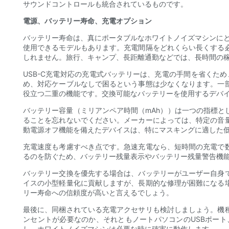
サウンドコントロールも統合されているものです。
電源、バッテリー寿命、充電オプション
バッテリー寿命は、真にポータブルなホワイトノイズマシンに
使用できるモデルもあります。充電間隔をどれくらい長くする
しれません。旅行、キャンプ、長距離通勤などでは、長時間の
USB-C充電対応の充電式バッテリーは、充電の手間を省くた
め、対応ケーブルなしで困るという事態は少なくなります。一部
役立つ二重の機能です。交換可能なバッテリーを使用するデバ
バッテリー容量（ミリアンペア時間（mAh））は一つの指標
ることを忘れないでください。メーカーによっては、特定の音
動電源オフ機能を備えたデバイスは、特にマスキングに適した
充電速度も考慮すべき点です。急速充電なら、短時間の充電で
るのを防ぐため、バッテリー残量表示やバッテリー残量警告機
バッテリー交換を優先する場合は、バッテリーがユーザー自身
イスの小型軽量化に貢献しますが、長期的な修理が困難になる
リー寿命への信頼度が高いと言えるでしょう。
最後に、同梱されている充電アクセサリも検討しましょう。機
ンセントが必要なのか、それともノートパソコンのUSBポー
し、ホワイトノイズマシンは必要な時に確実に動作します。