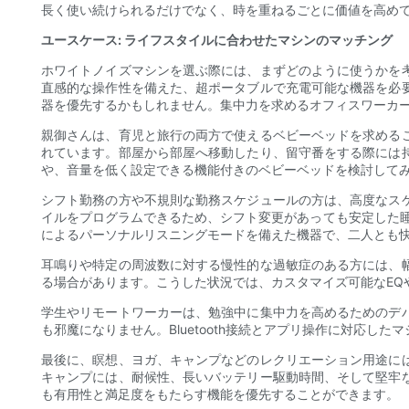
長く使い続けられるだけでなく、時を重ねるごとに価値を高め
ユースケース: ライフスタイルに合わせたマシンのマッチング
ホワイトノイズマシンを選ぶ際には、まずどのように使うかを
直感的な操作性を備えた、超ポータブルで充電可能な機器を必
器を優先するかもしれません。集中力を求めるオフィスワーカ
親御さんは、育児と旅行の両方で使えるベビーベッドを求める
れています。部屋から部屋へ移動したり、留守番をする際には
や、音量を低く設定できる機能付きのベビーベッドを検討して
シフト勤務の方や不規則な勤務スケジュールの方は、高度なス
イルをプログラムできるため、シフト変更があっても安定した睡眠
によるパーソナルリスニングモードを備えた機器で、二人とも
耳鳴りや特定の周波数に対する慢性的な過敏症のある方には、
る場合があります。こうした状況では、カスタマイズ可能なEQ
学生やリモートワーカーは、勉強中に集中力を高めるためのデ
も邪魔になりません。Bluetooth接続とアプリ操作に対応
最後に、瞑想、ヨガ、キャンプなどのレクリエーション用途に
キャンプには、耐候性、長いバッテリー駆動時間、そして堅牢
も有用性と満足度をもたらす機能を優先することができます。