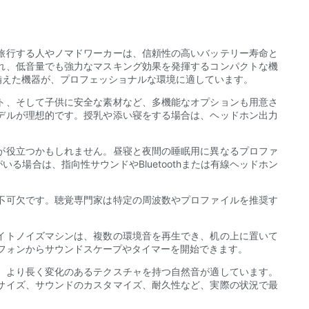
旅行する人やノマドワーカーは、信頼性の高いバッテリー寿命と
れ、低音量でも強力なマスキング効果を発揮するコンパクトな機
備えた機器が、プロフェッショナルな環境に適しています。
ト、そして子供に安全な素材など、多機能なオプションも用意さ
デルが理想的です。授乳や添い寝をする場合は、ヘッドホン出力
が役立つかもしれません。昼寝と夜間の睡眠用に異なるプロファ
場合は、指向性サウンドやBluetoothまたは有線ヘッドホン
不可欠です。聴覚専門家は特定の周波数やプロファイルを推奨す
。
イトノイズマシンは、複数の環境音を再生でき、机の上に置いて
トフォンからサウンドスケープやタイマーを開始できます。
、より長く変化のあるテクスチャを持つ自然音が適しています。
サイズ、サウンドのカスタマイズ、耐久性など、実際の状況で最