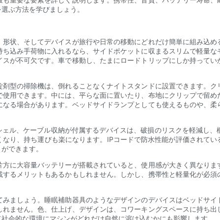
を選ぶ方法を学びましょう。
、形状、そしてデバイスが旅行や日常の移動にどれだけ簡単に組み込め
持ち込み手荷物に入れるなら、サイドポケットに収まるスリムで軽量な
イスが不可欠です。車で移動し、たまにロードトリップにしか持ってい
錠剤型の掃除機は、倒れることなくナイトスタンドに設置できます。ク
で使用できます。中には、平らな面に置いたり、布地にクリップで留め
になる場合があります。ベッドサイドランプとしても使えるものや、柔
ェル、ケーブル収納が付属するデバイスは、破損のリスクを軽減し、梱
くなり、持ち運びも楽になります。IPコードで防水性能が評価されてい
とができます。
片方に大容量バッテリーが搭載されていると、使用感が大きく異なりま
載するメリットもあるかもしれません。しかし、携帯性と軽量化が必須
てみましょう。睡眠補助器具のようなデザインのデバイスはベッドサイ
しれません。色、仕上げ、デザインは、コワーキングスペースに持ち出
て社会的な環境にマシンがどれだけ自然に溶け込むかにも影響します。