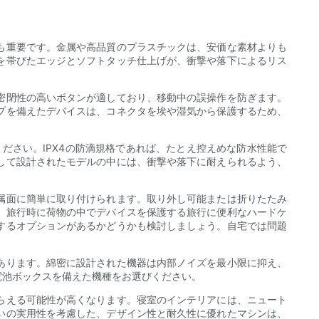
も重要です。金属や高品質のプラスチックは、安価な素材よりも
を帯びたエッジとソフトタッチ仕上げが、衝撃や落下によるリス
密閉性の高いボタンが適しており、移動中の誤操作を防ぎます。
プを備えたデバイスは、コネクタを埃や湿気から保護するため、
してください。IPX4の防滴規格であれば、たとえ控えめな防水性能で
して設計されたモデルの中には、衝撃や落下に耐えられるよう、
属面に簡単に取り付けられます。取り外し可能または折りたたみ
、旅行時に荷物の中でデバイスを保護する旅行に便利なハードケ
するオプションがあるかどうかも検討しましょう。自宅では問題
あります。綿密に設計された機器は内部ノイズを最小限に抑え、
電池ボックスを備えた機種をお選びください。
らえる可能性が高くなります。寝室のインテリアには、ニュート
いの実用性を考慮した、デザイン性と耐久性に優れたマシンは、