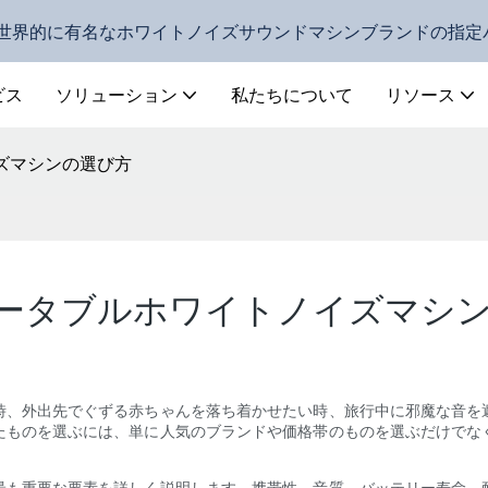
D - 世界的に有名なホワイトノイズサウンドマシンブランドの指
ビス
ソリューション
私たちについて
リソース
ズマシンの選び方
ータブルホワイトノイズマシ
時、外出先でぐずる赤ちゃんを落ち着かせたい時、旅行中に邪魔な音を
たものを選ぶには、単に人気のブランドや価格帯のものを選ぶだけでな
最も重要な要素を詳しく説明します。携帯性、音質、バッテリー寿命、