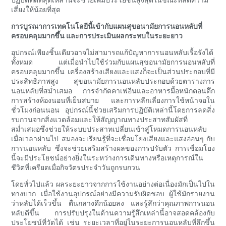
เสี่ยงให้น้อยที่สุด
การบูรณาการเทคโนโลยีนี้เข้ากับแผนสุขอนามัยการนอนหลับที่
ครอบคลุมมากขึ้น และการประเมินผลกระทบในระยะยาว
อุปกรณ์เพียงชิ้นเดียวอาจไม่สามารถแก้ปัญหาการนอนหลับเรื้อรังได้
ทั้งหมด แต่เมื่อนำไปใช้ร่วมกับแผนสุขอนามัยการนอนหลับที่
ครอบคลุมมากขึ้น เครื่องสร้างเสียงและแสงก็จะเป็นส่วนประกอบที่มี
ประสิทธิภาพสูง สุขอนามัยการนอนหลับประกอบด้วยตารางการ
นอนหลับที่สม่ำเสมอ การจำกัดคาเฟอีนและอาหารมื้อหนักตอนดึก
การสร้างห้องนอนที่เย็นสบาย และการหลีกเลี่ยงการใช้หน้าจอใน
ชั่วโมงก่อนนอน อุปกรณ์นี้ช่วยเสริมการปฏิบัติเหล่านี้โดยการลดสิ่ง
รบกวนจากสิ่งแวดล้อมและให้สัญญาณทางประสาทสัมผัสที่
สม่ำเสมอซึ่งช่วยให้ระบบประสาทเปลี่ยนเข้าสู่โหมดการนอนหลับ
เมื่อเวลาผ่านไป สมองจะเรียนรู้ที่จะเชื่อมโยงเสียงและแสงอ่อนๆ กับ
การนอนหลับ ซึ่งจะช่วยเสริมสร้างผลของการปรับตัว การเชื่อมโยง
นี้จะมีประโยชน์อย่างยิ่งในระหว่างการเดินทางหรือเหตุการณ์ใน
ชีวิตที่เครียดเมื่อกิจวัตรประจำวันถูกรบกวน
โดยทั่วไปแล้ว ผลระยะยาวจากการใช้งานอย่างต่อเนื่องมักเป็นไปใน
ทางบวก เมื่อใช้งานอุปกรณ์อย่างมีความรับผิดชอบ ผู้ใช้มักรายงาน
ว่าหลับได้เร็วขึ้น ตื่นกลางดึกน้อยลง และรู้สึกว่าคุณภาพการนอน
หลับดีขึ้น การปรับปรุงในด้านความรู้สึกเหล่านี้อาจสอดคล้องกับ
ประโยชน์ที่วัดได้ เช่น ระยะเวลาที่อยู่ในระยะการนอนหลับที่ลึกขึ้น