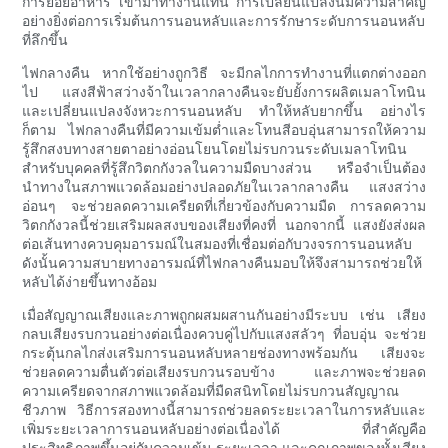
การย่อยอาหาร เข้ามาทำงานแทน การเปลี่ยนแปลงนี้มีความสำคัญ
อย่างยิ่งต่อการเริ่มต้นการนอนหลับและการรักษาระดับการนอนหลับ
ที่ลึกขึ้น
ไฟกลางคืน หากใช้อย่างถูกวิธี จะมีกลไกการทำงานที่แตกต่างออก
ไป แสงสีฟ้าสว่างจ้าในเวลากลางคืนจะยับยั้งการผลิตเมลาโทนิน
และเปลี่ยนแปลงจังหวะการนอนหลับ ทำให้หลับยากขึ้น อย่างไร
ก็ตาม ไฟกลางคืนที่มีความเข้มต่ำและโทนสีอบอุ่นสามารถให้ความ
รู้สึกสงบทางสายตาอย่างอ่อนโยนโดยไม่รบกวนระดับเมลาโทนิน
สำหรับบุคคลที่รู้สึกวิตกกังวลในความมืดบางส่วน หรือจำเป็นต้อง
นำทางในสภาพแวดล้อมอย่างปลอดภัยในเวลากลางคืน แสงสว่าง
อ่อนๆ จะช่วยลดความเครียดที่เกี่ยวข้องกับความมืด การลดความ
วิตกกังวลนี้ช่วยเสริมผลสงบของเสียงที่คงที่ นอกจากนี้ แสงยังส่งผล
ต่อเส้นทางควบคุมอารมณ์ในสมองที่เชื่อมต่อกับวงจรการนอนหลับ
ดังนั้นความสบายทางอารมณ์ที่ไฟกลางคืนมอบให้จึงสามารถช่วยให้
หลับได้ง่ายขึ้นทางอ้อม
เมื่อสัญญาณเสียงและภาพถูกผสมผสานกันอย่างมีระบบ เช่น เสียง
กลบเสียงรบกวนอย่างต่อเนื่องควบคู่ไปกับแสงสลัวๆ ที่อบอุ่น จะช่วย
กระตุ้นกลไกส่งเสริมการนอนหลับหลายช่องทางพร้อมกัน เสียงจะ
ช่วยลดความตื่นตัวต่อเสียงรบกวนรอบข้าง และภาพจะช่วยลด
ความเครียดจากสภาพแวดล้อมที่มืดสนิทโดยไม่รบกวนสัญญาณ
ชีวภาพ วิธีการสองทางนี้สามารถช่วยลดระยะเวลาในการหลับและ
เพิ่มระยะเวลาการนอนหลับอย่างต่อเนื่องได้ ที่สำคัญคือ
ประสิทธิภาพขึ้นอยู่กับความเข้ม ระยะเวลา และคุณภาพของทั้งเสียง