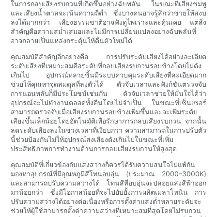
ในการกลบเสียงรบกวนที่เกิดขึ้นอย่างฉับพลัน ในขณะที่เสียงชมพู
และเสียงน้ำตาลจะเน้นความถี่ต่ำ ซึ่งบางคนอาจรู้สึกว่าช่วยให้สงบ
ลงได้มากกว่า เสียงธรรมชาติอาจฟังดูไพเราะและคุ้นเคย แต่สิ่ง
สำคัญคือความสม่ำเสมอและไม่มีการเปลี่ยนแปลงอย่างฉับพลันที่
อาจกลายเป็นแหล่งกระตุ้นให้ตื่นตัวใหม่ได้
คุณสมบัติสำคัญอีกอย่างคือ การปรับระดับเสียงได้อย่างละเอียด
ระดับเสียงที่เหมาะสมคือระดับที่กลบเสียงรบกวนรอบข้างโดยไม่ดัง
เกินไป อุปกรณ์หลายชิ้นมีระบบควบคุมระดับเสียงที่ละเอียดมาก
ช่วยให้คุณหาจุดสมดุลที่ลงตัวได้ ตัวจับเวลาและฟังก์ชันตรวจจับ
การนอนหลับก็มีประโยชน์เช่นกัน ตัวจับเวลาช่วยให้มั่นใจได้ว่า
อุปกรณ์จะไม่ทำงานตลอดทั้งคืนโดยไม่จำเป็น ในขณะที่เซ็นเซอร์
สามารถตรวจจับเมื่อเสียงรบกวนรอบข้างเพิ่มขึ้นและจะเพิ่มระดับ
เสียงขึ้นเล็กน้อยโดยอัตโนมัติเพื่อรักษาการกลบเสียงรบกวน จากนั้น
ลดระดับเสียงลงในช่วงเวลาที่เงียบกว่า ความสามารถในการปรับตัว
นี้ช่วยป้องกันไม่ให้อุปกรณ์ส่งเสียงดังเกินไปในขณะที่เพิ่ม
ประสิทธิภาพการทำงานด้านการกลบเสียงรบกวนให้สูงสุด
คุณสมบัติที่เกี่ยวข้องกับแสงสว่างก็ควรได้รับความสนใจไม่แพ้กัน
มองหาอุปกรณ์ที่มีอุณหภูมิสีโทนอบอุ่น (ประมาณ 2000–3000K)
และสามารถปรับความสว่างได้ โทนสีที่อบอุ่นจะปล่อยแสงสีฟ้าออก
มาน้อยกว่า ซึ่งมีโอกาสน้อยที่จะไปยับยั้งการผลิตเมลาโทนิน การ
ปรับความสว่างได้อย่างต่อเนื่องหรือการตั้งค่าแสงต่ำหลายระดับจะ
ช่วยให้ผู้ใช้สามารถตั้งค่าความสว่างที่เหมาะสมที่สุดโดยไม่รบกวน