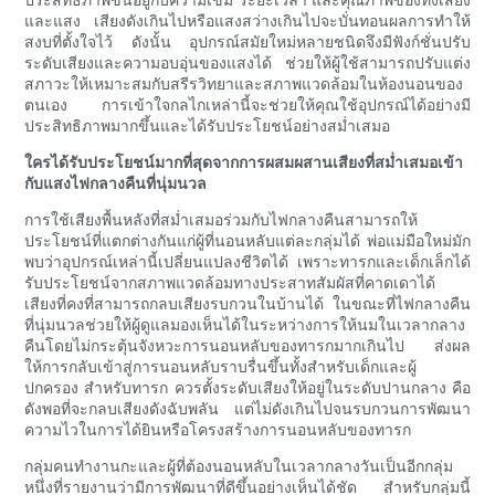
และแสง เสียงดังเกินไปหรือแสงสว่างเกินไปจะบั่นทอนผลการทำให้
สงบที่ตั้งใจไว้ ดังนั้น อุปกรณ์สมัยใหม่หลายชนิดจึงมีฟังก์ชั่นปรับ
ระดับเสียงและความอบอุ่นของแสงได้ ช่วยให้ผู้ใช้สามารถปรับแต่ง
สภาวะให้เหมาะสมกับสรีรวิทยาและสภาพแวดล้อมในห้องนอนของ
ตนเอง การเข้าใจกลไกเหล่านี้จะช่วยให้คุณใช้อุปกรณ์ได้อย่างมี
ประสิทธิภาพมากขึ้นและได้รับประโยชน์อย่างสม่ำเสมอ
ใครได้รับประโยชน์มากที่สุดจากการผสมผสานเสียงที่สม่ำเสมอเข้า
กับแสงไฟกลางคืนที่นุ่มนวล
การใช้เสียงพื้นหลังที่สม่ำเสมอร่วมกับไฟกลางคืนสามารถให้
ประโยชน์ที่แตกต่างกันแก่ผู้ที่นอนหลับแต่ละกลุ่มได้ พ่อแม่มือใหม่มัก
พบว่าอุปกรณ์เหล่านี้เปลี่ยนแปลงชีวิตได้ เพราะทารกและเด็กเล็กได้
รับประโยชน์จากสภาพแวดล้อมทางประสาทสัมผัสที่คาดเดาได้
เสียงที่คงที่สามารถกลบเสียงรบกวนในบ้านได้ ในขณะที่ไฟกลางคืน
ที่นุ่มนวลช่วยให้ผู้ดูแลมองเห็นได้ในระหว่างการให้นมในเวลากลาง
คืนโดยไม่กระตุ้นจังหวะการนอนหลับของทารกมากเกินไป ส่งผล
ให้การกลับเข้าสู่การนอนหลับราบรื่นขึ้นทั้งสำหรับเด็กและผู้
ปกครอง สำหรับทารก ควรตั้งระดับเสียงให้อยู่ในระดับปานกลาง คือ
ดังพอที่จะกลบเสียงดังฉับพลัน แต่ไม่ดังเกินไปจนรบกวนการพัฒนา
ความไวในการได้ยินหรือโครงสร้างการนอนหลับของทารก
กลุ่มคนทำงานกะและผู้ที่ต้องนอนหลับในเวลากลางวันเป็นอีกกลุ่ม
หนึ่งที่รายงานว่ามีการพัฒนาที่ดีขึ้นอย่างเห็นได้ชัด สำหรับกลุ่มนี้