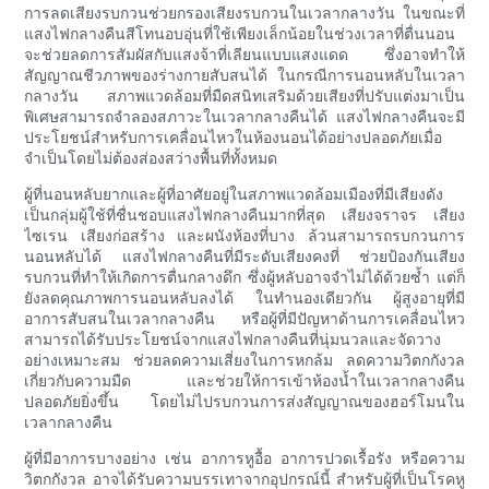
การลดเสียงรบกวนช่วยกรองเสียงรบกวนในเวลากลางวัน ในขณะที่
แสงไฟกลางคืนสีโทนอบอุ่นที่ใช้เพียงเล็กน้อยในช่วงเวลาที่ตื่นนอน
จะช่วยลดการสัมผัสกับแสงจ้าที่เลียนแบบแสงแดด ซึ่งอาจทำให้
สัญญาณชีวภาพของร่างกายสับสนได้ ในกรณีการนอนหลับในเวลา
กลางวัน สภาพแวดล้อมที่มืดสนิทเสริมด้วยเสียงที่ปรับแต่งมาเป็น
พิเศษสามารถจำลองสภาวะในเวลากลางคืนได้ แสงไฟกลางคืนจะมี
ประโยชน์สำหรับการเคลื่อนไหวในห้องนอนได้อย่างปลอดภัยเมื่อ
จำเป็นโดยไม่ต้องส่องสว่างพื้นที่ทั้งหมด
ผู้ที่นอนหลับยากและผู้ที่อาศัยอยู่ในสภาพแวดล้อมเมืองที่มีเสียงดัง
เป็นกลุ่มผู้ใช้ที่ชื่นชอบแสงไฟกลางคืนมากที่สุด เสียงจราจร เสียง
ไซเรน เสียงก่อสร้าง และผนังห้องที่บาง ล้วนสามารถรบกวนการ
นอนหลับได้ แสงไฟกลางคืนที่มีระดับเสียงคงที่ ช่วยป้องกันเสียง
รบกวนที่ทำให้เกิดการตื่นกลางดึก ซึ่งผู้หลับอาจจำไม่ได้ด้วยซ้ำ แต่ก็
ยังลดคุณภาพการนอนหลับลงได้ ในทำนองเดียวกัน ผู้สูงอายุที่มี
อาการสับสนในเวลากลางคืน หรือผู้ที่มีปัญหาด้านการเคลื่อนไหว
สามารถได้รับประโยชน์จากแสงไฟกลางคืนที่นุ่มนวลและจัดวาง
อย่างเหมาะสม ช่วยลดความเสี่ยงในการหกล้ม ลดความวิตกกังวล
เกี่ยวกับความมืด และช่วยให้การเข้าห้องน้ำในเวลากลางคืน
ปลอดภัยยิ่งขึ้น โดยไม่ไปรบกวนการส่งสัญญาณของฮอร์โมนใน
เวลากลางคืน
ผู้ที่มีอาการบางอย่าง เช่น อาการหูอื้อ อาการปวดเรื้อรัง หรือความ
วิตกกังวล อาจได้รับความบรรเทาจากอุปกรณ์นี้ สำหรับผู้ที่เป็นโรคหู