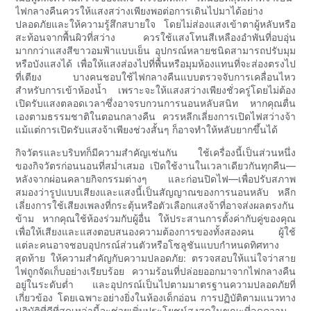
ไฟกลางคืนควรให้แสงสว่างเพียงพอต่อการเดินไปมาได้อย่าง
ปลอดภัยและให้ความรู้สึกสบายใจ โดยไม่ส่องแสงเข้าตาผู้หลับหรือ
สะท้อนจากพื้นผิวที่สว่าง ควรใช้แสงโทนสีเหลืองอำพันที่อบอุ่น
มากกว่าแสงสีขาวอมฟ้าแบบเย็น อุปกรณ์หลายชนิดสามารถปรับมุม
หรือบังแสงได้ เพื่อให้แสงส่องไปที่พื้นหรือมุมห้องแทนที่จะส่องตรงไป
ที่เตียง บางคนชอบใช้ไฟกลางคืนแบบตรวจจับการเคลื่อนไหว
สำหรับการเข้าห้องน้ำ เพราะจะให้แสงสว่างเพียงชั่วครู่โดยไม่ต้อง
เปิดรับแสงตลอดเวลาซึ่งอาจรบกวนการนอนหลับสนิท หากคุณตื่น
เองตามธรรมชาติในตอนกลางคืน ควรหลีกเลี่ยงการเปิดไฟสว่างจ้า
แม้แต่การเปิดรับแสงจ้าเพียงช่วงสั้นๆ ก็อาจทำให้หลับยากขึ้นได้
กิจวัตรและบริบทก็มีความสำคัญเช่นกัน ใช้เครื่องนี้เป็นส่วนหนึ่ง
ของกิจวัตรก่อนนอนที่สม่ำเสมอ เปิดใช้งานในเวลาเดียวกันทุกคืน—
หลังจากผ่อนคลายกิจกรรมต่างๆ และก่อนปิดไฟ—เพื่อปรับสภาพ
สมองว่ารูปแบบเสียงและแสงนี้เป็นสัญญาณของการนอนหลับ หลีก
เลี่ยงการใช้เสียงเพลงที่กระตุ้นหรือตัวเลือกแสงจ้าที่อาจส่งผลตรงกัน
ข้าม หากคุณใช้ห้องร่วมกับผู้อื่น ให้ประสานการตั้งค่ากับคู่ของคุณ
เพื่อให้เสียงและแสงตอบสนองความต้องการของทั้งสองคน ผู้ใช้
แต่ละคนอาจชอบอุปกรณ์ส่วนตัวหรือโซลูชันแบบกำหนดทิศทาง
สุดท้าย ให้ความสำคัญกับความปลอดภัย: ตรวจสอบให้แน่ใจว่าสาย
ไฟถูกจัดเก็บอย่างเรียบร้อย ความร้อนที่ปล่อยออกมาจากไฟกลางคืน
อยู่ในระดับต่ำ และอุปกรณ์เป็นไปตามมาตรฐานความปลอดภัยที่
เกี่ยวข้อง โดยเฉพาะอย่างยิ่งในห้องเด็กอ่อน การปฏิบัติตามแนวทาง
ปฏิบัติที่ดีที่สุดเหล่านี้จะช่วยเพิ่มประโยชน์สูงสุดในขณะที่ลดความ