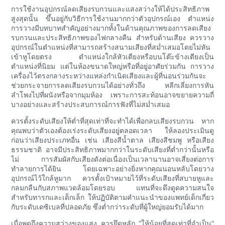
การใช้งานอุปกรณ์ลดเสียงรบกวนและแสงสว่างให้ได้ประสิทธิภาพ
สูงสุดนั้น ขึ้นอยู่กับวิธีการใช้งานมากกว่าตัวอุปกรณ์เอง ตำแหน่ง
การวางมีบทบาทสำคัญอย่างมากทั้งในด้านคุณภาพของการลดเสียง
รบกวนและประสิทธิภาพของไฟกลางคืน สำหรับด้านเสียง ควรวาง
อุปกรณ์ในตำแหน่งที่สามารถสร้างสนามเสียงที่สม่ำเสมอโดยไม่หัน
เข้าหูโดยตรง ตำแหน่งใกล้หัวเตียงหรือบนโต๊ะข้างเตียงเป็น
ตำแหน่งที่นิยม แต่ในห้องขนาดใหญ่หรือที่อยู่อาศัยร่วมกัน การวาง
เครื่องไว้ตรงกลางระหว่างแหล่งกำเนิดเสียงและผู้ที่นอนร่วมกันจะ
ช่วยกระจายการลดเสียงรบกวนได้อย่างทั่วถึง หลีกเลี่ยงการหัน
ลำโพงไปที่ผนังหรือจากมุมห้อง เพราะการสะท้อนอาจขยายความถี่
บางอย่างและสร้างประสบการณ์การฟังที่ไม่สม่ำเสมอ
ควรตั้งระดับเสียงให้ต่ำที่สุดเท่าที่จะทำได้เพื่อกลบเสียงรบกวน หาก
คุณพบว่าตัวเองต้องเร่งระดับเสียงอยู่ตลอดเวลา ให้ลองประเมินดู
ก่อนว่าเสียงประเภทอื่น เช่น เสียงสีน้ำตาล เสียงสีชมพู หรือเสียง
ธรรมชาติ อาจมีประสิทธิภาพมากกว่าในระดับเสียงที่ต่ำกว่านั้นหรือ
ไม่ การสัมผัสกับเสียงดังต่อเนื่องเป็นเวลานานอาจเสี่ยงต่อการ
ทำลายการได้ยิน โดยเฉพาะอย่างยิ่งหากคุณนอนหลับโดยวาง
อุปกรณ์ไว้ใกล้หูมาก ควรตั้งเป้าหมายไว้ที่ระดับเสียงที่สบายหูและ
กลมกลืนกับสภาพแวดล้อมโดยรอบ แทนที่จะดึงดูดความสนใจ
สำหรับทารกและเด็กเล็ก ให้ปฏิบัติตามคำแนะนำของแพทย์เด็กเกี่ยว
กับระดับเดซิเบลที่ปลอดภัย ซึ่งต่ำกว่าระดับที่ผู้ใหญ่ยอมรับได้มาก
เมื่อพูดถึงความสว่างของแสง ควรยึดหลัก “ให้น้อยที่สุดเท่าที่จำเป็น”