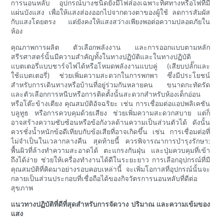
การนอนหลับ อุปกรณ์บางชนิดยังมีไฟส่องเฉพาะทิศทางหรือไฟที่มี
แผ่นบังแสง เพื่อให้แสงส่องออกไปจากดวงตาของผู้ใช้ ลดการสัมผัส
กับแสงโดยตรง แต่ยังคงให้แสงสว่างเพียงพอต่อความปลอดภัยใน
ห้อง
คุณภาพการผลิต ตัวเลือกพลังงาน และการออกแบบตามหลัก
สรีรศาสตร์นั้นมีความสำคัญทั้งในทางปฏิบัติและในทางปฏิบัติ
แบตเตอรี่แบบชาร์จไฟได้หรือโหมดพลังงานแบบคู่ (เสียบปลั๊กและ
ใช้แบตเตอรี่) ช่วยเพิ่มความสะดวกในการพกพา ซึ่งมีประโยชน์
สำหรับการเดินทางหรือบ้านที่อยู่ร่วมกันหลายคน ขนาดกะทัดรัด
และตัวเลือกการหนีบหรือการติดตั้งนั้นสะดวกสำหรับห้องเด็กอ่อน
หรือโต๊ะข้างเตียง คุณสมบัติอัจฉริยะ เช่น การเชื่อมต่อแอปพลิเคชัน
บลูทูธ หรือการควบคุมด้วยเสียง ช่วยเพิ่มความสะดวกสบาย แต่ก็
อาจสร้างความซับซ้อนหรือข้อกังวลด้านความเป็นส่วนตัวได้ ดังนั้น
ควรชั่งน้ำหนักข้อดีเทียบกับข้อเสียที่อาจเกิดขึ้น เช่น การเชื่อมต่อที่
ไม่จำเป็นในเวลากลางคืน สุดท้ายนี้ ควรพิจารณาการบำรุงรักษา:
พื้นผิวที่ล้างทำความสะอาดได้ ตะแกรงกันฝุ่น และปุ่มควบคุมที่เข้า
ถึงได้ง่าย ช่วยให้เครื่องทำงานได้ดีในระยะยาว การเลือกอุปกรณ์ที่มี
คุณสมบัติที่คิดมาอย่างรอบคอบเหล่านี้ จะเพิ่มโอกาสที่อุปกรณ์นั้นจะ
กลายเป็นส่วนประกอบที่เชื่อถือได้ของกิจวัตรการนอนหลับที่ดีต่อ
สุขภาพ
แนวทางปฏิบัติที่ดีที่สุดสำหรับการจัดวาง ปริมาณ และความเข้มของ
แสง