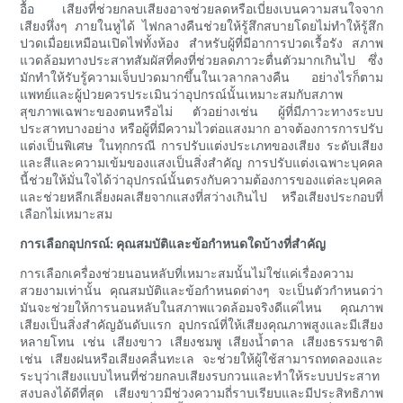
อื้อ เสียงที่ช่วยกลบเสียงอาจช่วยลดหรือเบี่ยงเบนความสนใจจาก
เสียงหึ่งๆ ภายในหูได้ ไฟกลางคืนช่วยให้รู้สึกสบายโดยไม่ทำให้รู้สึก
ปวดเมื่อยเหมือนเปิดไฟทั้งห้อง สำหรับผู้ที่มีอาการปวดเรื้อรัง สภาพ
แวดล้อมทางประสาทสัมผัสที่คงที่ช่วยลดภาวะตื่นตัวมากเกินไป ซึ่ง
มักทำให้รับรู้ความเจ็บปวดมากขึ้นในเวลากลางคืน อย่างไรก็ตาม
แพทย์และผู้ป่วยควรประเมินว่าอุปกรณ์นั้นเหมาะสมกับสภาพ
สุขภาพเฉพาะของตนหรือไม่ ตัวอย่างเช่น ผู้ที่มีภาวะทางระบบ
ประสาทบางอย่าง หรือผู้ที่มีความไวต่อแสงมาก อาจต้องการการปรับ
แต่งเป็นพิเศษ ในทุกกรณี การปรับแต่งประเภทของเสียง ระดับเสียง
และสีและความเข้มของแสงเป็นสิ่งสำคัญ การปรับแต่งเฉพาะบุคคล
นี้ช่วยให้มั่นใจได้ว่าอุปกรณ์นั้นตรงกับความต้องการของแต่ละบุคคล
และช่วยหลีกเลี่ยงผลเสียจากแสงที่สว่างเกินไป หรือเสียงประกอบที่
เลือกไม่เหมาะสม
การเลือกอุปกรณ์: คุณสมบัติและข้อกำหนดใดบ้างที่สำคัญ
การเลือกเครื่องช่วยนอนหลับที่เหมาะสมนั้นไม่ใช่แค่เรื่องความ
สวยงามเท่านั้น คุณสมบัติและข้อกำหนดต่างๆ จะเป็นตัวกำหนดว่า
มันจะช่วยให้การนอนหลับในสภาพแวดล้อมจริงดีแค่ไหน คุณภาพ
เสียงเป็นสิ่งสำคัญอันดับแรก อุปกรณ์ที่ให้เสียงคุณภาพสูงและมีเสียง
หลายโทน เช่น เสียงขาว เสียงชมพู เสียงน้ำตาล เสียงธรรมชาติ
เช่น เสียงฝนหรือเสียงคลื่นทะเล จะช่วยให้ผู้ใช้สามารถทดลองและ
ระบุว่าเสียงแบบไหนที่ช่วยกลบเสียงรบกวนและทำให้ระบบประสาท
สงบลงได้ดีที่สุด เสียงขาวมีช่วงความถี่ราบเรียบและมีประสิทธิภาพ