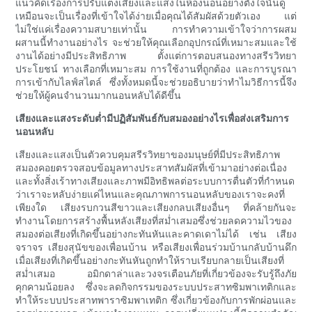
แนวคิดเรื่องการปรับแต่งเสียงและแสงในห้องนอนอย่างตั้งใจนั้นดู
เหมือนจะเป็นเรื่องที่เข้าใจได้ง่ายเมื่อคุณได้สัมผัสด้วยตัวเอง แต่
ไม่ใช่แค่เรื่องความสบายเท่านั้น การทำความเข้าใจว่าการผสม
ผสานนี้ทำงานอย่างไร จะช่วยให้คุณเลือกอุปกรณ์ที่เหมาะสมและใช้
งานได้อย่างมีประสิทธิภาพ ตั้งแต่การตอบสนองทางสรีรวิทยา
ประโยชน์ ทางเลือกที่เหมาะสม การใช้งานที่ถูกต้อง และการบูรณา
การเข้ากับไลฟ์สไตล์ ซึ่งทั้งหมดนี้จะช่วยอธิบายว่าทำไมวิธีการนี้จึง
ช่วยให้ผู้คนจำนวนมากนอนหลับได้ดีขึ้น
เสียงและแสงระดับต่ำมีปฏิสัมพันธ์กับสมองอย่างไรเพื่อส่งเสริมการ
นอนหลับ
เสียงและแสงเป็นตัวควบคุมสรีรวิทยาของมนุษย์ที่มีประสิทธิภาพ
สมองคอยตรวจสอบข้อมูลทางประสาทสัมผัสที่เข้ามาอย่างต่อเนื่อง
และทั้งสิ่งเร้าทางเสียงและภาพมีอิทธิพลต่อระบบการตื่นตัวที่กำหนด
ว่าเราจะหลับง่ายแค่ไหนและคุณภาพการนอนหลับของเราจะคงที่
เพียงใด เสียงรบกวนสีขาวและเสียงกลบเสียงอื่นๆ ที่คล้ายกันจะ
ทำงานโดยการสร้างพื้นหลังเสียงที่สม่ำเสมอซึ่งช่วยลดความไวของ
สมองต่อเสียงที่เกิดขึ้นอย่างกะทันหันและคาดเดาไม่ได้ เช่น เสียง
จราจร เสียงสุนัขของเพื่อนบ้าน หรือเสียงเพื่อนร่วมบ้านกลับบ้านดึก
เมื่อเสียงที่เกิดขึ้นอย่างกะทันหันถูกทำให้ราบเรียบกลายเป็นเสียงที่
สม่ำเสมอ อมิกดาล่าและวงจรเตือนภัยที่เกี่ยวข้องจะรับรู้ถึงภัย
คุกคามน้อยลง ซึ่งจะลดกิจกรรมของระบบประสาทซิมพาเทติกและ
ทำให้ระบบประสาทพาราซิมพาเทติก ซึ่งเกี่ยวข้องกับการพักผ่อนและ