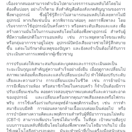
เนื่องจากสมองสามารถดำเนินไปตามวงจรการนอนหลับได้โดยไม่
ต้องตื่นบ่อยๆ อย่างไรก็ตาม สิ่งสำคัญคือต้องสังเกตสัญญาณของการ
พึ่งพาอุปกรณ์ ซึ่งผู้ใช้รู้สึกว่าไม่สามารถนอนหลับได้เลยหากไม่มี
อุปกรณ์ หากเกิดเช่นนั้น ควรพิจารณาค่อยๆ ลดการพึ่งพาลง โดย
เริ่มจากการใช้อุปกรณ์เป็นครั้งคราว หรือลดระดับเสียงและแสง เพื่อ
สร้างความมั่นใจในการนอนหลับโดยไม่ต้องพึ่งพาอุปกรณ์ สำหรับผู้
ที่มีความผิดปกติในการนอนหลับ เช่น ภาวะหยุดหายใจขณะหลับ
หรือกลุ่มอาการขาอยู่ไม่สุข อุปกรณ์ปิดบังเสียงอาจช่วยให้รู้สึกสบาย
ขึ้น แต่จะไม่รักษาต้นเหตุของปัญหา และยังคงจำเป็นต้องได้รับการ
ประเมินทางการแพทย์จากผู้เชี่ยวชาญ
การปรับแต่งให้เหมาะสมกับแต่ละบุคคลและการประเมินผลเป็น
ระยะเป็นกุญแจสำคัญสู่ความสำเร็จอย่างยั่งยืน เมื่อฤดูกาลเปลี่ยนไป
สภาพแวดล้อมทั้งเสียงและแสงก็เปลี่ยนแปลงไป ทำให้ต้องปรับระดับ
เสียงและความสว่าง การเปลี่ยนแปลงในชีวิต เช่น การย้ายบ้าน
การมีเพื่อนร่วมห้อง หรือสมาชิกใหม่ในครอบครัว ก็จำเป็นต้องมีการ
ปรับเปลี่ยนเช่นกัน คอยตรวจสอบสุขภาพแบตเตอรี่และความสะอาด
ของอุปกรณ์ และเปลี่ยนเครื่องหากคุณภาพเสียงลดลงหรือไฟกระ
พริบ การใช้เครื่องร่วมกับกลยุทธ์ด้านพฤติกรรมอื่นๆ เช่น การทำ
สมาธิแบบมีสติ การผ่อนคลายกล้ามเนื้อแบบค่อยเป็นค่อยไป หรือ
การบำบัดทางความคิดและพฤติกรรมสำหรับผู้ที่มีอาการนอนไม่หลับ
(CBT-I) สามารถเพิ่มประโยชน์ได้มากขึ้น ในที่สุด เป้าหมายคือรูป
แบบการนอนหลับที่ยั่งยืนโดยไม่ต้องพึ่งพาเทคโนโลยีมากเกินไป เมื่อ
ใช้เทคโนโลยีอย่างรอบคอบ มันจะทำหน้าที่เป็นเครื่องมือสนับสนุน