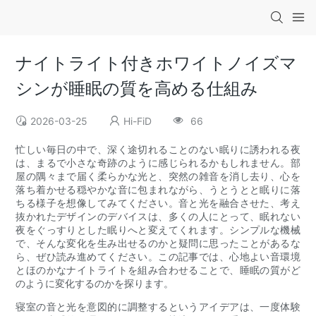
ナイトライト付きホワイトノイズマ
シンが睡眠の質を高める仕組み
2026-03-25
Hi-FiD
66
忙しい毎日の中で、深く途切れることのない眠りに誘われる夜
は、まるで小さな奇跡のように感じられるかもしれません。部
屋の隅々まで届く柔らかな光と、突然の雑音を消し去り、心を
落ち着かせる穏やかな音に包まれながら、うとうとと眠りに落
ちる様子を想像してみてください。音と光を融合させた、考え
抜かれたデザインのデバイスは、多くの人にとって、眠れない
夜をぐっすりとした眠りへと変えてくれます。シンプルな機械
で、そんな変化を生み出せるのかと疑問に思ったことがあるな
ら、ぜひ読み進めてください。この記事では、心地よい音環境
とほのかなナイトライトを組み合わせることで、睡眠の質がど
のように変化するのかを探ります。
寝室の音と光を意図的に調整するというアイデアは、一度体験