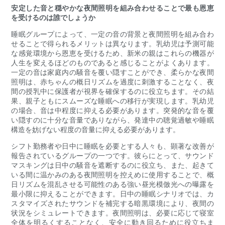
安定した音と穏やかな夜間照明を組み合わせることで最も恩恵
を受けるのは誰でしょうか
睡眠グループによって、一定の音の背景と夜間照明を組み合わ
せることで得られるメリットは異なります。乳幼児は予測可能
な感覚環境から恩恵を受けるため、新米の親はこれらの機器が
人生を変えるほどのものであると感じることがよくあります。
一定の音は家庭内の騒音を覆い隠すことができ、柔らかな夜間
照明は、赤ちゃんの概日リズムを過度に刺激することなく、夜
間の授乳中に保護者が視界を確保するのに役立ちます。その結
果、親子ともにスムーズな睡眠への移行が実現します。乳幼児
の場合、音は中程度に抑える必要があります。突発的な音を覆
い隠すのに十分な音量でありながら、発達中の聴覚過敏や睡眠
構造を妨げない程度の音量に抑える必要があります。
シフト勤務者や日中に睡眠を必要とする人々も、顕著な改善が
報告されているグループの一つです。彼らにとって、サウンド
マスキングは日中の騒音を遮断するのに役立ち、また、起きて
いる間に温かみのある夜間照明を控えめに使用することで、概
日リズムを混乱させる可能性のある強い昼光模倣光への曝露を
最小限に抑えることができます。日中の睡眠シナリオでは、カ
スタマイズされたサウンドを補完する暗黒環境により、夜間の
状況をシミュレートできます。夜間照明は、必要に応じて寝室
全体を明るくすることなく、安全に動き回るために役立ちま