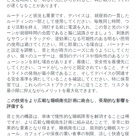
が遅くなることがあります。
ルーティンと状況も重要です。デバイスは、就寝前の一貫した
ルーティンの一部として使用してください。毎晩同じ時間、つ​​
まり活動を終え、消灯する前に電源を入れ、この音と光のパタ
ーンが就寝時間の合図であると脳に認識させましょう。刺激的
なサウンドトラックや、逆効果になる可能性のある明るい照明
の使用は避けてください。同じ部屋にいる場合は、パートナー
と設定を調整し、音と光が両方のニーズに合うようにしてくだ
さい。個々のユーザーは、個別のデバイスや指向性のあるソリ
ューションを好む場合があります。最後に、安全性を最優先に
してください。コードがしっかりと固定されていること、ナイ
トライトの発熱が最小限であること、そしてデバイスが関連す
る安全基準を満たしていることを確認してください。特に保育
室では、これらのベストプラクティスに従うことで、リスクを
最小限に抑えながらメリットを最大化できます。
この技術をより広範な睡眠衛生計画に統合し、長期的な影響を
評価する
音と光の機器は、単体で慢性的な睡眠障害を解消することは稀
ですが、より広範な睡眠衛生計画に組み込むことで、非常に効
果的な要素となり得ます。睡眠衛生には、規則的な睡眠スケジ
ュール、カフェインや深夜の重い食事の制限、涼しく快適な寝​​