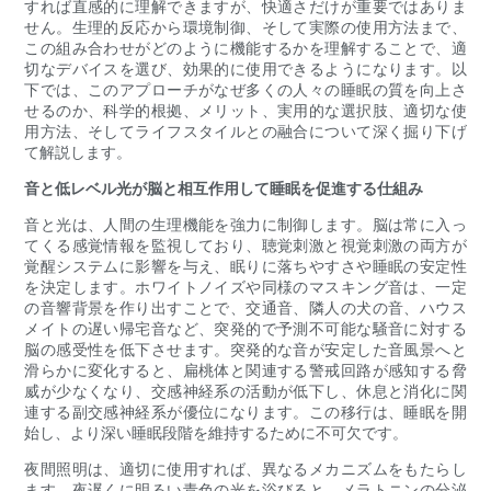
すれば直感的に理解できますが、快適さだけが重要ではありま
せん。生理的反応から環境制御、そして実際の使用方法まで、
この組み合わせがどのように機能するかを理解することで、適
切なデバイスを選び、効果的に使用できるようになります。以
下では、このアプローチがなぜ多くの人々の睡眠の質を向上さ
せるのか、科学的根拠、メリット、実用的な選択肢、適切な使
用方法、そしてライフスタイルとの融合について深く掘り下げ
て解説します。
音と低レベル光が脳と相互作用して睡眠を促進する仕組み
音と光は、人間の生理機能を強力に制御します。脳は常に入っ
てくる感覚情報を監視しており、聴覚刺激と視覚刺激の両方が
覚醒システムに影響を与え、眠りに落ちやすさや睡眠の安定性
を決定します。ホワイトノイズや同様のマスキング音は、一定
の音響背景を作り出すことで、交通音、隣人の犬の音、ハウス
メイトの遅い帰宅音など、突発的で予測不可能な騒音に対する
脳の感受性を低下させます。突発的な音が安定した音風景へと
滑らかに変化すると、扁桃体と関連する警戒回路が感知する脅
威が少なくなり、交感神経系の活動が低下し、休息と消化に関
連する副交感神経系が優位になります。この移行は、睡眠を開
始し、より深い睡眠段階を維持するために不可欠です。
夜間照明は、適切に使用すれば、異なるメカニズムをもたらし
ます。夜遅くに明るい青色の光を浴びると、メラトニンの分泌