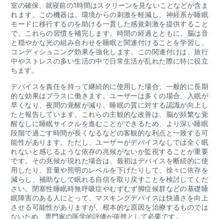
室の確保、就寝前の1時間はスクリーンを見ないことなどが含ま
れます。この機器は、環境からの刺激を軽減し、神経系が睡眠
モードに移行するのを助ける一貫した感覚刺激を提供すること
で、これらの習慣を補完します。時間の経過とともに、脳は音
と穏やかな光の組み合わせを睡眠と関連付けることを学習し、
コンディショニング効果を強化します。この関連付けは、旅行
中やストレスの多い生活の中で日常生活が乱れた際に特に役立
ちます。
デバイスを責任を持って継続的に使用した場合、一般的に長期
的な効果はプラスに働きます。ユーザーは多くの場合、入眠が
早くなり、夜間の覚醒が減り、睡眠の質に対する認識が向上し
たと報告しています。これらの主観的な改善は、脳が頻繁な覚
醒なしに睡眠サイクルを進むことができるため、より深い睡眠
段階で過ごす時間が長くなるなどの客観的な利点と一致する可
能性があります。ただし、ユーザーがデバイスなしでは全く眠
れないと感じるような依存の兆候がないか監視することが重要
です。その兆候が現れた場合は、最初はデバイスを断続的に使
用したり、音量や照明のレベルを下げたりして、徐々に依存を
減らし、補助なしで眠れる自信を取り戻すことを検討してくだ
さい。閉塞性睡眠時無呼吸症やむずむず脚症候群などの基礎睡
眠障害のある人にとって、マスキングデバイスは快適さを向上
させる可能性がありますが、根本的な原因を治療するものでは
ないため、専門家の医学的評価が依然として必要です。