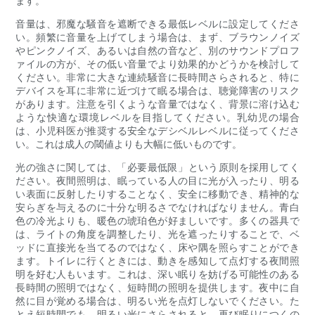
ます。
音量は、邪魔な騒音を遮断できる最低レベルに設定してくださ
い。頻繁に音量を上げてしまう場合は、まず、ブラウンノイズ
やピンクノイズ、あるいは自然の音など、別のサウンドプロフ
ァイルの方が、その低い音量でより効果的かどうかを検討して
ください。非常に大きな連続騒音に長時間さらされると、特に
デバイスを耳に非常に近づけて眠る場合は、聴覚障害のリスク
があります。注意を引くような音量ではなく、背景に溶け込む
ような快適な環境レベルを目指してください。乳幼児の場合
は、小児科医が推奨する安全なデシベルレベルに従ってくださ
い。これは成人の閾値よりも大幅に低いものです。
光の強さに関しては、「必要最低限​​」という原則を採用してく
ださい。夜間照明は、眠っている人の目に光が入ったり、明る
い表面に反射したりすることなく、安全に移動でき、精神的な
安らぎを与えるのに十分な明るさ​​でなければなりません。青白
色の冷光よりも、暖色の琥珀色が好ましいです。多くの器具で
は、ライトの角度を調整したり、光を遮ったりすることで、ベ
ッドに直接光を当てるのではなく、床や隅を照らすことができ
ます。トイレに行くときには、動きを感知して点灯する夜間照
明を好む人もいます。これは、深い眠りを妨げる可能性のある
長時間の照明ではなく、短時間の照明を提供します。夜中に自
然に目が覚める場合は、明るい光を点灯しないでください。た
とえ短時間でも、明るい光にさらされると、再び眠りにつくの