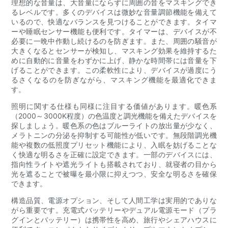
理想的な音量は、大音量にならずに周囲の音をマスキングでき
るレベルです。多くのデバイスは微妙な音量調節機能を備えて
いるので、快適なバランスを見つけることができます。タイマ
ーや睡眠センサー機能も便利です。タイマーは、デバイスが不
必要に一晩中作動し続けるのを防ぎます。また、周囲の騒音が
大きくなるとセンサーが検知し、マスキング効果を維持するた
めに自動的に音量をわずかに上げ、静かな時間帯には音量を下
げることができます。この柔軟性により、デバイスが過度にう
るさくなるのを防ぎながら、マスキング機能を最適化できま
す。
照明に関する仕様も同様に注目する価値があります。暖色系
（2000～3000K程度）の色温度と調光機能を備えたデバイスを
探しましょう。暖色系の色はブルーライトの放出量が少なく、
メラトニンの分泌を抑制する可能性が低いです。無段階調光機
能や複数の低照度プリセット機能により、入眠を妨げることな
く快適な明るさを正確に設定できます。一部のデバイスには、
指向性ライトや遮光ライトも搭載されており、就寝者の目から
光を遮ることで被曝を最小限に抑えつつ、安全な明るさを確保
できます。
構造品質、電源オプション、そして人間工学は実用的でありな
がら重要です。充電式バッテリーやデュアル電源モード（プラ
グインとバッテリー）は携帯性を高め、旅行やシェアハウスに