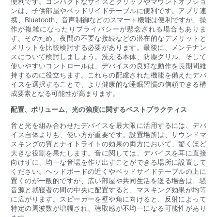
便利です。コンパクトなサイズとクリップやマウントオプショ
ンは、子供部屋やベッドサイドテーブルに便利です。アプリ連
携、Bluetooth、音声制御などのスマート機能は便利ですが、操
作が複雑になったりプライバシーが懸念される場合もありま
す。そのため、夜間の不要な接続などの潜在的なデメリットと
メリットを比較検討する必要があります。最後に、メンテナン
スについて検討しましょう。洗える本体、防塵グリル、そして
使いやすいコントロールは、デバイスの良好な動作を長期間維
持するのに役立ちます。これらの配慮された機能を備えたデバ
イスを選択することで、より健康的な睡眠習慣の信頼できる構
成要素となる可能性が高まります。
配置、ボリューム、光の強度に関するベストプラクティス
音と光を組み合わせたデバイスを最大限に活用するには、デバ
イス自体よりも、使い方が重要です。設置場所は、サウンドマ
スキングの質とナイトライトの効果の両方において、驚くほど
大きな役割を果たします。音に関しては、デバイスを耳に直接
向けずに、均一な音場を作り出すことができる場所に設置して
ください。ヘッドボードの近くやベッドサイドテーブルの上に
置くのが一般的ですが、広い部屋や共同生活を送る場合は、騒
音源と就寝者の間の中央に配置すると、マスキング効果が均等
に広がります。スピーカーを壁や角に向けると、反射によって
特定の周波数が増幅され、聴取感が不均一になる可能性があり