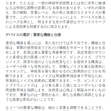
ります。たとえば、一部の神経学的状態または光に非常に敏感
な人は特別な調整が必要になる場合があります。いずれの場合
も、音の種類、音量レベル、光の色と強度のカスタマイズが重
要です。このパーソナライゼーションにより、デバイスが各人
のニーズを満たし、明るすぎる光や不適切なサウンドスケープ
による逆効果を回避するのに役立ちます。
デバイスの選択：重要な機能と仕様
適切な機器を選ぶには、見た目だけでは不十分です。機能と仕
様は、実際の使用状況でどれだけ睡眠をサポートできるかを左
右します。音質は最も重要な考慮事項です。高忠実度のサウン
ドと多様な音の質感（ホワイトノイズ、ピンクノイズ、ブラウ
ンノイズ、雨音や波のような自然音など）を提供する機器は、
ユーザーが様々な音色を試して、邪魔なノイズを最も効果的に
マスキングし、神経系を落ち着かせるのに効果的かどうかを判
断できます。ホワイトノイズは周波数帯域全体で平坦なため、
突発的なノイズを効果的に遮断できます。一方、ピンクノイズ
とブラウンノイズは、より落ち着くと感じるユーザーもいる低
周波数帯域を強調します。自然音は心地よく馴染みやすいもの
ですが、重要なのは一貫性があり、新たな覚醒の原因となるよ
うな急激な変化がないことです。
もう一つの重要な機能は、細かく音量を調整できることです。