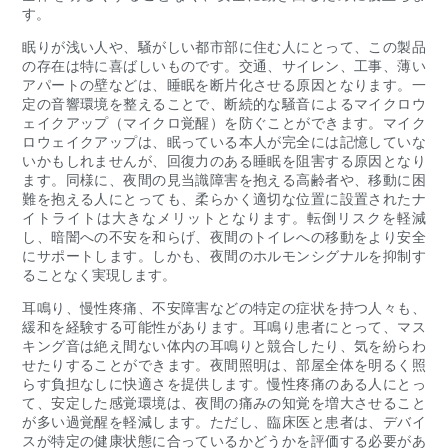
す。
眠りが浅い人や、騒がしい都市部に住む人にとって、この製品
の存在は特に喜ばしいものです。交通、サイレン、工事、薄い
アパートの壁などは、睡眠を断片化させる原因となります。一
定の音響環境を整えることで、断続的な騒音によるマイクロウ
ェイクアップ（マイクロ覚醒）を防ぐことができます。マイク
ロウェイクアップは、眠っている本人が完全には記憶していな
いかもしれませんが、回復力のある睡眠を阻害する原因となり
ます。同様に、夜間の見当識障害を抱える高齢者や、移動に困
難を抱える人にとっても、柔らかく適切な位置に設置されたナ
イトライトは大きなメリットとなります。転倒リスクを軽減
し、暗闇への不安を和らげ、夜間のトイレへの移動をより安全
にサポートします。しかも、夜間のホルモンシグナルを抑制す
ることなく実現します。
耳鳴り、慢性疼痛、不安障害などの特定の症状を持つ人々も、
緩和を経験する可能性があります。耳鳴り患者にとって、マス
キング音は絶え間ない体内の耳鳴りと競合したり、気を紛らわ
せたりすることができます。夜間照明は、部屋全体を明るく照
らす負担なしに快適さを提供します。慢性疼痛のある人にとっ
て、安定した感覚環境は、夜間の痛みの知覚を増大させること
が多い過覚醒を軽減します。ただし、臨床医と患者は、デバイ
スが特定の健康状態に合っているかどうかを評価する必要があ