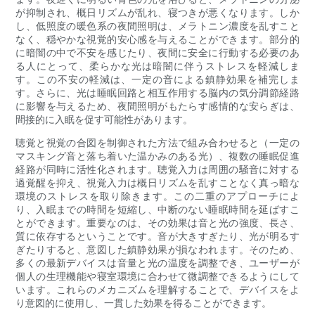
が抑制され、概日リズムが乱れ、寝つきが悪くなります。しか
し、低照度の暖色系の夜間照明は、メラトニン濃度を乱すこと
なく、穏やかな視覚的安心感を与えることができます。部分的
に暗闇の中で不安を感じたり、夜間に安全に行動する必要のあ
る人にとって、柔らかな光は暗闇に伴うストレスを軽減しま
す。この不安の軽減は、一定の音による鎮静効果を補完しま
す。さらに、光は睡眠回路と相互作用する脳内の気分調節経路
に影響を与えるため、夜間照明がもたらす感情的な安らぎは、
間接的に入眠を促す可能性があります。
聴覚と視覚の合図を制御された方法で組み合わせると（一定の
マスキング音と落ち着いた温かみのある光）、複数の睡眠促進
経路が同時に活性化されます。聴覚入力は周囲の騒音に対する
過覚醒を抑え、視覚入力は概日リズムを乱すことなく真っ暗な
環境のストレスを取り除きます。この二重のアプローチによ
り、入眠までの時間を短縮し、中断のない睡眠時間を延ばすこ
とができます。重要なのは、その効果は音と光の強度、長さ、
質に依存するということです。音が大きすぎたり、光が明るす
ぎたりすると、意図した鎮静効果が損なわれます。そのため、
多くの最新デバイスは音量と光の温度を調整でき、ユーザーが
個人の生理機能や寝室環境に合わせて微調整できるようにして
います。これらのメカニズムを理解することで、デバイスをよ
り意図的に使用し、一貫した効果を得ることができます。