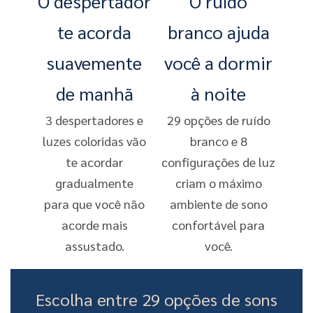
O despertador
O ruído
te acorda
branco ajuda
suavemente
você a dormir
de manhã
à noite
3 despertadores e
29 opções de ruído
luzes coloridas vão
branco e 8
te acordar
configurações de luz
gradualmente
criam o máximo
para que você não
ambiente de sono
acorde mais
confortável para
assustado.
você.
Escolha entre 29 opções de sons