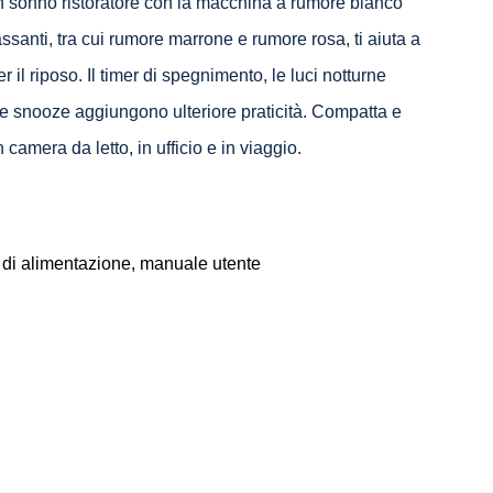
n sonno ristoratore con la macchina a rumore bianco
anti, tra cui rumore marrone e rumore rosa, ti aiuta a
r il riposo. Il timer di spegnimento, le luci notturne
ne snooze aggiungono ulteriore praticità. Compatta e
n camera da letto, in ufficio e in viaggio.
di alimentazione, manuale utente