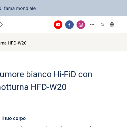
di fama mondiale
taci
turna HFD-W20
umore bianco Hi-FiD con
 notturna HFD-W20
 il tuo corpo