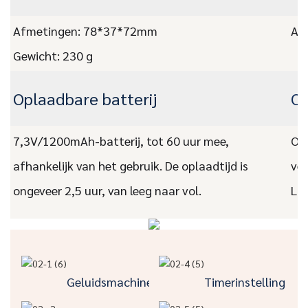
Afmetingen: 78*37*72mm
ABS
Gewicht: 230 g
Oplaadbare batterij
O
7,3V/1200mAh-batterij, tot 60 uur mee,
Ond
afhankelijk van het gebruik. De oplaadtijd is
ver
ongeveer 2,5 uur, van leeg naar vol.
Laa
Geluidsmachine
Timerinstelling