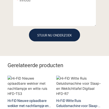
STUUR NU ONDERZOEK
Gerelateerde producten
Hi-FiD Nieuwe oplaadbare
Hi-FiD Witte Ruis
Hi
wekker met nachtlampje en
Geluidsmachine voor Slaap-
Ma