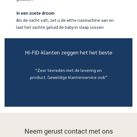
rdat u naar bed gaat, en laat het zachte licht en de
In een zoete droom
bare ontwerp zal ook uw avontuurlijke metgezel zijn
Als de nacht valt, zet u de witte ruismachine aan en
laat het zachte geluid de baby in slaap sussen
Hi-FiD-klanten zeggen het het beste
“Zeer tevreden met de levering en
product. Geweldige klantenservice ook”
Neem gerust
contact met ons