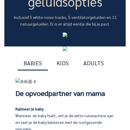
geluidsopties
Inclusief 5 white noise tracks, 5 ventilatorgeluiden en 11
natuurgeluiden. Er is er altijd eentje die bij je past.
BABIES
KIDS
ADULTS
De opvoedpartner van mama
Kalmeer je baby
Wanneer de baby huilt, zet je de witte ruismachine aan
 het apparaat. Er komt dan een aangenaam en ontspannend
en om hun kinderen te begeleiden
en laat je de baby kalmeren met de rustgevende
geluiden