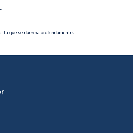
s.
é hasta que se duerma profundamente.
or