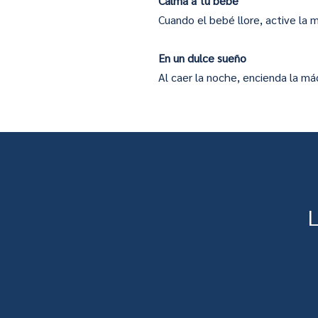
Calma a tu bebé
Cuando el bebé llore, active la 
En un dulce sueño
Al caer la noche, encienda la m
L