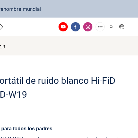
 renombre mundial
rsos
Contáctenos
W19
rtátil de ruido blanco Hi-FiD
FD-W19
e para todos los padres