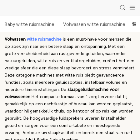
Baby witte ruismachine
Volwassen witte ruismachine
Dr
Volwassen
witte ruismachine
is een must-have voor mensen die
op zoek zijn naar een betere slaap en ontspanning. Met een
grote verscheidenheid aan rustgevende geluiden, waaronder
natuurgeluiden, witte ruis en ventilatorgeluiden, creëert het een
vredige sfeer die een diepe slaap bevordert en stress vermindert.
Deze categorie machines met witte ruis biedt geavanceerde
functies, zoals meerdere geluidsopties, instelbaar volume en
meerdere timerinstellingen. De
slaapgeluidsmachine voor
volwassenen
Het compacte formaat van ‘ zorgt ervoor dat hij
gemakkelijk op een nachtkastje of bureau kan worden geplaatst,
waardoor hij gemakkelijk thuis, op kantoor of op reis kan worden
gebruikt. De hoogwaardige luidsprekers leveren kristalhelder
geluid en zorgen voor een comfortabele en meeslepende
ervaring. Verbeter uw slaapkwaliteit en bereik een staat van rust
met onze Adult White Noise Machine.