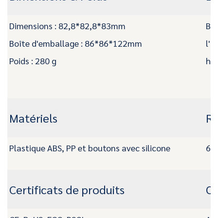
Dimensions : 82,8*82,8*83mm
Bat
Boîte d'emballage : 86*86*122mm
l'u
Poids : 280 g
heu
Matériels
Ré
Plastique ABS, PP et boutons avec silicone
65 
Certificats de produits
O