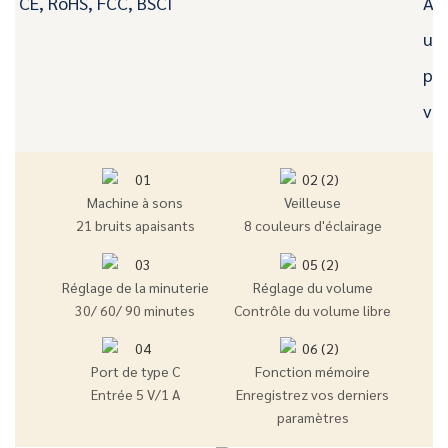
CE, RoHS, FCC, BSCI
Ass
un 
per
vot
Machine à sons
Veilleuse
21 bruits apaisants
8 couleurs d'éclairage
Réglage de la minuterie
Réglage du volume
30/ 60/ 90 minutes
Contrôle du volume libre
Port de type C
Fonction mémoire
Entrée 5 V/1 A
Enregistrez vos derniers
paramètres