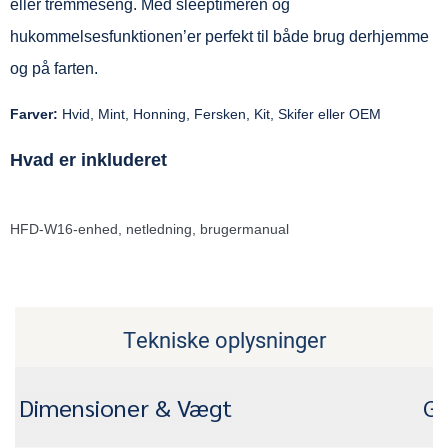
eller tremmeseng. Med sleeptimeren og
hukommelsesfunktionen’er perfekt til både brug derhjemme
og på farten.
Farver:
Hvid, Mint, Honning, Fersken, Kit, Skifer eller OEM
Hvad er inkluderet
HFD-W16-enhed, netledning, brugermanual
Tekniske oplysninger
Dimensioner & Vægt
Ge