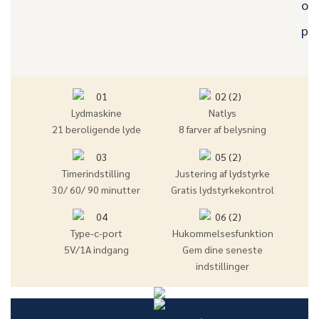
og 
pro
Lydmaskine
Natlys
21 beroligende lyde
8 farver af belysning
Timerindstilling
Justering af lydstyrke
30/ 60/ 90 minutter
Gratis lydstyrkekontrol
Type-c-port
Hukommelsesfunktion
5V/1A indgang
Gem dine seneste
indstillinger