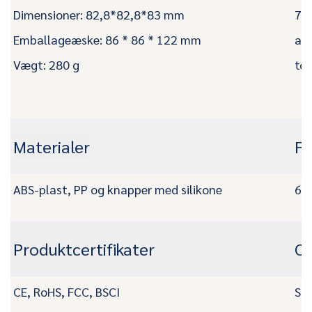
Dimensioner: 82,8*82,8*83 mm
7,3
Emballageæske: 86 * 86 * 122 mm
af 
Vægt: 280 g
tom
Materialer
Fr
ABS-plast, PP og knapper med silikone
65
Produktcertifikater
O
CE, RoHS, FCC, BSCI
Sup