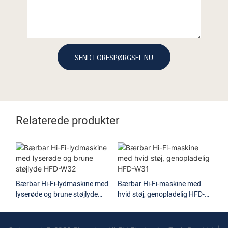
SEND FORESPØRGSEL NU
Relaterede produkter
Bærbar Hi-Fi-lydmaskine med
Bærbar Hi-Fi-maskine med
Bæ
lyserøde og brune støjlyde
hvid støj, genopladelig HFD-
hv
HFD-W32
W31
W