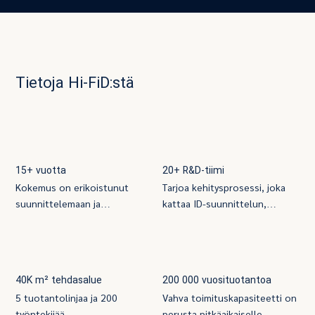
Tietoja Hi-FiD:stä
15+ vuotta
20+ R&D-tiimi
Kokemus on erikoistunut
Tarjoa kehitysprosessi, joka
suunnittelemaan ja
kattaa ID-suunnittelun,
valmistamaan
sisäisen rakenteen
valkokohinakoneita,
suunnittelun, elektroniset
äänikoneita nukkumiseen
piirit, ohjelmistot ja akustiikka
40K m² tehdasalue
200 000 vuosituotantoa
5 tuotantolinjaa ja 200
Vahva toimituskapasiteetti on
työntekijää
perusta pitkäaikaiselle