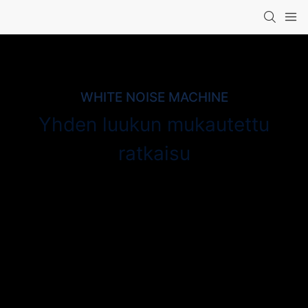
WHITE NOISE MACHINE
Yhden luukun mukautettu
ratkaisu