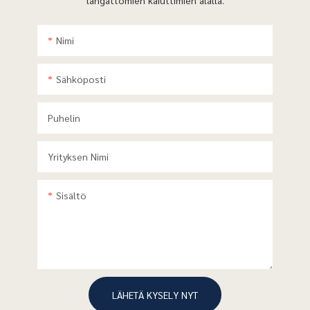
langattomien
kaiuttimien alalla.
Nimi
Sähköposti
Puhelin
Yrityksen Nimi
Sisältö
LÄHETÄ KYSELY NYT