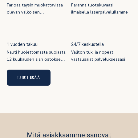
Tarjoaa täysin muokattavissa
Paranna tuotekuvaasi
olevan valkoisen
ilmaisella laserpalvelullamme
kohinakoneen, joka sisältää
tuotemerkin, suunnittelun,
ominaisuudet ja pakkauksen
1 vuoden takuu
24/7 keskustella
Nauti huolettomasta suojasta
Välitön tuki ja nopeat
12 kuukauden ajan ostoksesi
vastausajat palveluksessasi
yhteydessä
LUE LISÄÄ
Mitä asiakkaamme sanovat