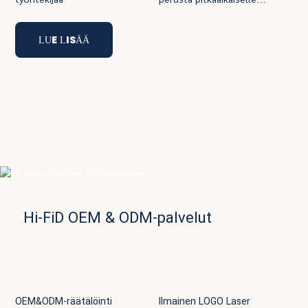
yhteistyöllemme asiakkaiden
kanssa
LUE LISÄÄ
Hi-FiD OEM & ODM-palvelut
OEM&ODM-räätälöinti
Ilmainen LOGO Laser