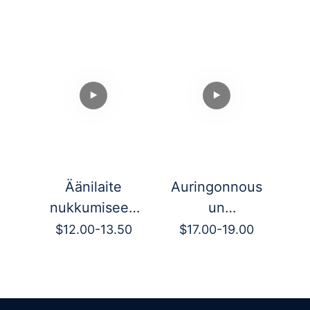
Äänilaite
Auringonnous
A
nukkumiseen
un
HFD-W06
herätyskello
$12.00-13.50
$17.00-19.00
$
HFD-W23