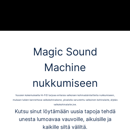
Magic Sound
Machine
nukkumiseen
Vuosien kokemuksella Hi-FiD tarjoaa erilaisia ​​valkoisen kohinaäänilaitteita nukkumiseen,
mukaan lukien kannettava valkokohinakone, yövalolla varustettu valkoinen kohinalaite, älykäs
valkokohinalaite jne.
Kutsu sinut löytämään uusia tapoja tehdä
unesta lumoavaa vauvoille, aikuisille ja
kaikille siltä väliltä.