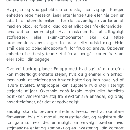
Hygiejne og vedligeholdelse er enkle, men vigtige. Rengør
enheden regelmæssigt, især efter lange ture eller når den er
udsat for støvede miljøer. Tør de udvendige overflader af
med en blød, let fugtig klud og et mildt desinfektionsmiddel,
hvis det er nødvendigt. Hvis maskinen har et aftageligt
stofbetræk eller skumkomponenter, skal du følge
producentens anvisninger for vask eller udskiftning. Hold
små dele og opladningsporte fri for fnug og snavs. Opbevar
enheden i et beskyttende etui for at undgå skader fra stød
eller spild i din bagage.
Overvej backup-planer: En app med hvid støj på din telefon
kan midlertidigt erstatte støjen, hvis du glemmer din enhed,
men husk, at telefonapps bruger batteri og kan have lyd af
lavere kvalitet. Ørepropper kan supplere hvid støj i særligt
støjende miljøer. Overhold også lokale regler eller hotellets
politikker vedrørende støj fra elektroniske enheder, og brug
hovedtelefoner, når det er nødvendigt.
Endelig skal du bevare enhedens levetid ved at opdatere
firmwaren, hvis din model understøtter det, og registrere dig
for garanti, hvor det er muligt. En velvalgt bærbar hvid
støjmaskine er let og kompakt og en investering i din komfort