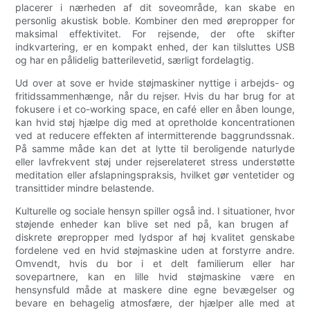
placerer i nærheden af ​​dit soveområde, kan skabe en
personlig akustisk boble. Kombiner den med ørepropper for
maksimal effektivitet. For rejsende, der ofte skifter
indkvartering, er en kompakt enhed, der kan tilsluttes USB
og har en pålidelig batterilevetid, særligt fordelagtig.
Ud over at sove er hvide støjmaskiner nyttige i arbejds- og
fritidssammenhænge, ​​når du rejser. Hvis du har brug for at
fokusere i et co-working space, en café eller en åben lounge,
kan hvid støj hjælpe dig med at opretholde koncentrationen
ved at reducere effekten af ​​​​intermitterende baggrundssnak.
På samme måde kan det at lytte til beroligende naturlyde
eller lavfrekvent støj under rejserelateret stress understøtte
meditation eller afslapningspraksis, hvilket gør ventetider og
transittider mindre belastende.
Kulturelle og sociale hensyn spiller også ind. I situationer, hvor
støjende enheder kan blive set ned på, kan brugen af ​​
diskrete ørepropper med lydspor af høj kvalitet genskabe
fordelene ved en hvid støjmaskine uden at forstyrre andre.
Omvendt, hvis du bor i et delt familierum eller har
sovepartnere, kan en lille hvid støjmaskine være en
hensynsfuld måde at maskere dine egne bevægelser og
bevare en behagelig atmosfære, der hjælper alle med at