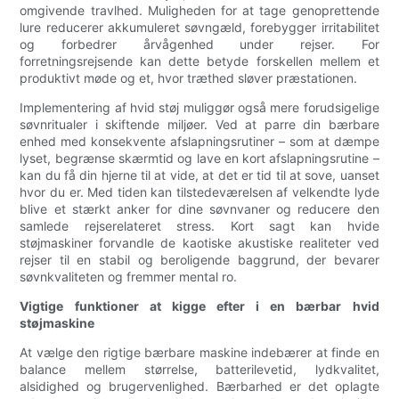
omgivende travlhed. Muligheden for at tage genoprettende
lure reducerer akkumuleret søvngæld, forebygger irritabilitet
og forbedrer årvågenhed under rejser. For
forretningsrejsende kan dette betyde forskellen mellem et
produktivt møde og et, hvor træthed sløver præstationen.
Implementering af hvid støj muliggør også mere forudsigelige
søvnritualer i skiftende miljøer. Ved at parre din bærbare
enhed med konsekvente afslapningsrutiner – som at dæmpe
lyset, begrænse skærmtid og lave en kort afslapningsrutine –
kan du få din hjerne til at vide, at det er tid til at sove, uanset
hvor du er. Med tiden kan tilstedeværelsen af ​​velkendte lyde
blive et stærkt anker for dine søvnvaner og reducere den
samlede rejserelateret stress. Kort sagt kan hvide
støjmaskiner forvandle de kaotiske akustiske realiteter ved
rejser til en stabil og beroligende baggrund, der bevarer
søvnkvaliteten og fremmer mental ro.
Vigtige funktioner at kigge efter i en bærbar hvid
støjmaskine
At vælge den rigtige bærbare maskine indebærer at finde en
balance mellem størrelse, batterilevetid, lydkvalitet,
alsidighed og brugervenlighed. Bærbarhed er det oplagte