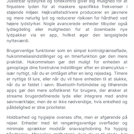
Justerbar lydstyrke og tonekontrol giver dig mulighed for at
finjustere lyden for at maskere specifikke frekvenser i
støjende miljøer. Højkvalitetsdrivere producerer en jævnere
og mere naturlig lyd og reducerer risikoen for hårdhed ved
højere lydstyrker. Nogle avancerede enheder tilbyder også
lydlagdeling eller muligheden for at downloade nye
lydpakker via en app, hvilket øger den langsigtede
nytteværdi.
Brugervenlige funktioner som en simpel kontrolgrænseflade,
hukommelsesindstillinger og en timerfunktion gør den mere
praktisk. Hukommelsen gør det muligt for enheden at
genoptage dine foretrukne indstillinger efter en strømcyklus –
især nyttigt, når du er omtåget efter en lang rejsedag. Timere
er nyttige til lure, eller når du vil have enheden til at slukke,
når du er faldet i søvn. Bluetooth-forbindelse og tilhørende
apps gør den mere sofistikeret for brugere, der ønsker at
streame brugerdefinerede lyde eller integrere med andre
søvnværktøjer, men de er ikke nødvendige, hvis enkelhed og
pålidelighed er dine prioriteter.
Holdbarhed og hygiejne overses ofte, men er afgørende på
rejser. Enheder med let rengøringsvenlige overflader og
minimale sprækker modstår snavsophobning fra hyppig