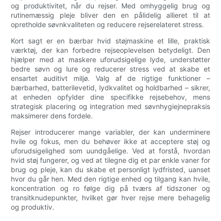
og produktivitet, når du rejser. Med omhyggelig brug og
rutinemæssig pleje bliver den en pålidelig allieret til at
opretholde søvnkvaliteten og reducere rejserelateret stress.
Kort sagt er en bærbar hvid støjmaskine et lille, praktisk
værktøj, der kan forbedre rejseoplevelsen betydeligt. Den
hjælper med at maskere uforudsigelige lyde, understøtter
bedre søvn og lure og reducerer stress ved at skabe et
ensartet auditivt miljø. Valg af de rigtige funktioner –
bærbarhed, batterilevetid, lydkvalitet og holdbarhed – sikrer,
at enheden opfylder dine specifikke rejsebehov, mens
strategisk placering og integration med søvnhygiejnepraksis
maksimerer dens fordele.
Rejser introducerer mange variabler, der kan underminere
hvile og fokus, men du behøver ikke at acceptere støj og
uforudsigelighed som uundgåelige. Ved at forstå, hvordan
hvid støj fungerer, og ved at tilegne dig et par enkle vaner for
brug og pleje, kan du skabe et personligt lydfristed, uanset
hvor du går hen. Med den rigtige enhed og tilgang kan hvile,
koncentration og ro følge dig på tværs af tidszoner og
transitknudepunkter, hvilket gør hver rejse mere behagelig
og produktiv.