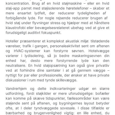
koncentration. Brug af en hvid støjmaskine – eller en hvid
støj-app parret med støjisolerende høretelefoner – skaber et
mere ensartet lydfelt, der reducerer tydeligheden af ​​
forbigående lyde. For nogle rejsende reducerer brugen af ​​
hvid støj under flyvninger stress og hjælper med at håndtere
klaustrofobi eller bevægelsesrelateret ubehag ved at give et
forudsigeligt auditivt fokuspunkt.
Hoteller præsenterer et komplekst akustisk miljø: tilstødende
værelser, trafik i gangen, personaleaktivitet sent om aftenen
og HVAC-systemer kan forstyrre søvnen. Hotelvægge
varierer i lydisolering, så jo bedre maskeringsevnen din
enhed har, desto mere forstyrrende lyde kan den
neutralisere. En hvid støjopsætning kan også give privatliv
ved at forhindre dine samtaler i at gå gennem vægge –
nyttigt for par eller professionelle, der ønsker at have private
diskussioner i rum med tynde skillevægge.
Vandrerhjem og delte indkvarteringer udgør en større
udfordring, fordi støjkilder er mere uforudsigelige: bofæller
kan komme på skæve tidspunkter, fællesområder kan være
støjende sent på aftenen, og bygningernes layout betyder
ofte, at I deler tyndvæggede sovesale. I disse tilfælde er
bærbarhed og brugervenlighed vigtig: en lille enhed, du