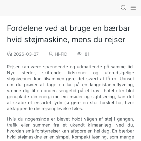
Fordelene ved at bruge en bærbar
hvid støjmaskine, mens du rejser
2026-03-27
Hi-FiD
81
Rejser kan være spændende og udmattende på samme tid.
Nye steder, skiftende tidszoner og uforudsigelige
støjniveauer kan tilsammen gøre det svært at få ro. Uanset
om du prøver at tage en lur på en langdistanceflyvning,
vænne dig til en anden sengetid på et travlt hotel eller blot
genoplade din energi mellem møder og sightseeing, kan det
at skabe et ensartet lydmiljø gøre en stor forskel for, hvor
afslappende din rejseoplevelse føles.
Hvis du nogensinde er blevet holdt vågen af ​​støj i gangen,
trafik eller summen fra et ukendt klimaanlæg, ved du,
hvordan små forstyrrelser kan afspore en hel dag. En bærbar
hvid støjmaskine er en simpel, kompakt løsning, som mange