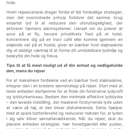
hvile.
Hvert rejsescenarie drager fordel af lidt forskellige strategier,
men det overordnede princip forbliver det samme: brug
ensartet lyd til at reducere den uforudsigelighed, der
aktiverer hjernens alarmsystemer. Uanset om du prøver at
sove på et fly, bevare privatlivets fred på et hotel,
koncentrere dig på en travl café eller komme igennem en
støjende nat på et hostel, giver en bærbar hvid støjmaskine
dig et alsidigt værktøj til at forme dit umiddelbare lydmiljø og
beskytte din hvile og fokus.
Tips til at få mest muligt ud af din enhed og vedligeholde
den, mens du rejser
For at maksimere fordelene ved en bærbar hvid støjmaskine,
integrer den i en bredere søvnstrategi på rejser. Start med at
teste enheden derhjemme for at finde din foretrukne lydprofil
og lydstyrkeniveau. Bestem den minimale effektive lydstyrke
– den laveste indstilling, der maskerer forstyrrende lyde uden
at være så høj, at den bliver distraherende. Dette hjælper
med at spare batterilevetid og reducerer risikoen for, at lyden
i sig selv bliver søvnafskrækkende. Når du rejser, skal du
placere enheden strategisk: nær hovedgærdet eller puden,