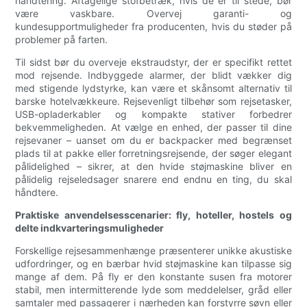
håndtering. Aftagelige stofbetræk, hvis de er til stede, bør
være vaskbare. Overvej garanti- og
kundesupportmuligheder fra producenten, hvis du støder på
problemer på farten.
Til sidst bør du overveje ekstraudstyr, der er specifikt rettet
mod rejsende. Indbyggede alarmer, der blidt vækker dig
med stigende lydstyrke, kan være et skånsomt alternativ til
barske hotelvækkeure. Rejsevenligt tilbehør som rejsetasker,
USB-opladerkabler og kompakte stativer forbedrer
bekvemmeligheden. At vælge en enhed, der passer til dine
rejsevaner – uanset om du er backpacker med begrænset
plads til at pakke eller forretningsrejsende, der søger elegant
pålidelighed – sikrer, at den hvide støjmaskine bliver en
pålidelig rejseledsager snarere end endnu en ting, du skal
håndtere.
Praktiske anvendelsesscenarier: fly, hoteller, hostels og
delte indkvarteringsmuligheder
Forskellige rejsesammenhænge præsenterer unikke akustiske
udfordringer, og en bærbar hvid støjmaskine kan tilpasse sig
mange af dem. På fly er den konstante susen fra motorer
stabil, men intermitterende lyde som meddelelser, gråd eller
samtaler med passagerer i nærheden kan forstyrre søvn eller