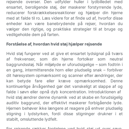
rejsende overser. Den udfylder huller i lydbilledet med
ensartet, beroligende støj, der maskerer forstyrrende lyde,
reducerer forskrækkelsesreaktioner og hjælper din hjerne
med at falde til ro. Læs videre for at finde ud af, hvorfor disse
enheder kan være banebrydende på rejser, hvordan du
vælger den rigtige, og praktiske strategier til at bruge og
vedligeholde dem på farten.
Forståelse af, hvordan hvid støj hjælper rejsende
Hvid støj fungerer ved at give et ensartet lydsignal på tværs
af frekvenser, som din hjerne fortolker som neutral
baggrundsstøj. Når miljølyde er uforudsigelige – som fodtrin i
en gang, intermitterende horn eller pludselig snak – forbliver
dit høresystem opmærksomt og scanner efter ændringer, der
kan betyde fare eller kræve opmærksomhed. Denne
kontinuerlige årvågenhed gør det vanskeligt at slappe af og
falde i søvn eller opnå dyb koncentration. Introduktionen af ​​
hvid støj ændrer denne dynamik ved at skabe en forudsigelig
auditiv baggrund, der effektivt maskerer forbigående lyde.
Hjernen behøver ikke længere at reagere på enhver pludselig
stigning i lydstyrken, fordi disse stigninger drukner i et
stabilt, omsluttende lydfelt.
For rejsende rækker fordelene ved hvid støj ud over søvn.