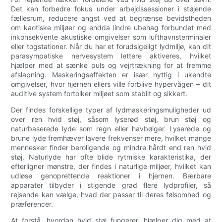
Det kan forbedre fokus under arbejdssessioner i støjende
fællesrum, reducere angst ved at begrænse bevidstheden
om kaotiske miljøer og endda lindre ubehag forbundet med
inkonsekvente akustiske omgivelser som lufthavnsterminaler
eller togstationer. Når du har et forudsigeligt lydmiljø, kan dit
parasympatiske nervesystem lettere aktiveres, hvilket
hjælper med at sænke puls og vejrtrækning for at fremme
afslapning. Maskeringseffekten er især nyttig i ukendte
omgivelser, hvor hjernen ellers ville forblive hypervågen – dit
auditive system fortolker miljøet som stabilt og sikkert.
Der findes forskellige typer af lydmaskeringsmuligheder ud
over ren hvid støj, såsom lyserød støj, brun støj og
naturbaserede lyde som regn eller havbølger. Lyserøde og
brune lyde fremhæver lavere frekvenser mere, hvilket mange
mennesker finder beroligende og mindre hårdt end ren hvid
støj. Naturlyde har ofte blide rytmiske karakteristika, der
efterligner mønstre, der findes i naturlige miljøer, hvilket kan
udløse genoprettende reaktioner i hjernen. Bærbare
apparater tilbyder i stigende grad flere lydprofiler, så
rejsende kan vælge, hvad der passer til deres følsomhed og
præferencer.
At forstå, hvordan hvid støj fungerer, hjælper dig med at