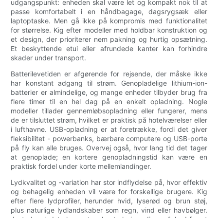
udgangspunkt: enheden skal være let og kompakt nok til at
passe komfortabelt i en håndbagage, dagsrygsæk eller
laptoptaske. Men gå ikke på kompromis med funktionalitet
for størrelse. Kig efter modeller med holdbar konstruktion og
et design, der prioriterer nem pakning og hurtig opsætning.
Et beskyttende etui eller afrundede kanter kan forhindre
skader under transport.
Batterilevetiden er afgørende for rejsende, der måske ikke
har konstant adgang til strøm. Genopladelige lithium-ion-
batterier er almindelige, og mange enheder tilbyder brug fra
flere timer til en hel dag på en enkelt opladning. Nogle
modeller tillader gennemløbsopladning eller fungerer, mens
de er tilsluttet strøm, hvilket er praktisk på hotelværelser eller
i lufthavne. USB-opladning er at foretrække, fordi det giver
fleksibilitet - powerbanks, bærbare computere og USB-porte
på fly kan alle bruges. Overvej også, hvor lang tid det tager
at genoplade; en kortere genopladningstid kan være en
praktisk fordel under korte mellemlandinger.
Lydkvalitet og -variation har stor indflydelse på, hvor effektiv
og behagelig enheden vil være for forskellige brugere. Kig
efter flere lydprofiler, herunder hvid, lyserød og brun støj,
plus naturlige lydlandskaber som regn, vind eller havbølger.