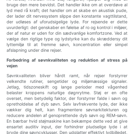
bruge den mere bevidst. Det handler ikke om at overdøve al
lyd med rå kraft; det handler om at skabe en akustisk pude,
der lader dit nervesystem slippe den konstante vagttilstand,
der udløses af uforudsigelige lyde. For rejsende er dette
uvurderligt: ​​det genskaber en følelse af ro og kontrol i miljøer,
der af natur er uden for din sædvanlige komfortzone. Ved at
vælge den rigtige type og lydstyrke kan du skræddersy dit
lyttemiljø til at fremme søvn, koncentration eller simpel
afslapning under dine rejser.
Forbedring af søvnkvaliteten og reduktion af stress på
vejen
Søvnkvaliteten bliver hårdt ramt, når rejser forstyrrer
velkendte rutiner, sengetider og miljømæssige signaler.
Jetlag, tidszoneskift og lange perioder med vågenhed
belaster kroppens naturlige døgnrytme. Støj er en ofte
overset, men betydelig faktor, der forstyrrer falde i søvn og
opretholdelse af dyb søvn. Selv lavfrekvente lyde, der ikke
vækker dig helt, kan fragmentere søvnarkitekturen og
reducere andelen af ​​genoprettende dyb søvn og REM-søvn.
En bærbar hvid støjmaskine kan bekæmpe dette ved at give
ensartet auditiv input, der forhindrer pludselige lyde i at
bryde dine søvncyklusser. Den udglatter effektivt lydbilledet,