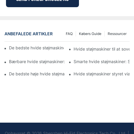
ANBEFALEDE ARTIKLER
FAQ
Købers Guide
Ressourcer
De bedste hvide støjmaskiner med naturlyde til afslapning
Hvide støjmaskiner til at sove
Bærbare hvide støjmaskiner: Søvnløsninger for rejsende-1
Smarte hvide støjmaskiner: Styr
De bedste høje hvide støjmaskiner til tunge sovende
Hvide støjmaskiner styret via
Ophavsret © 2026 Shenzhen Hi-Fid Electronics Tech Co., Ltd. |