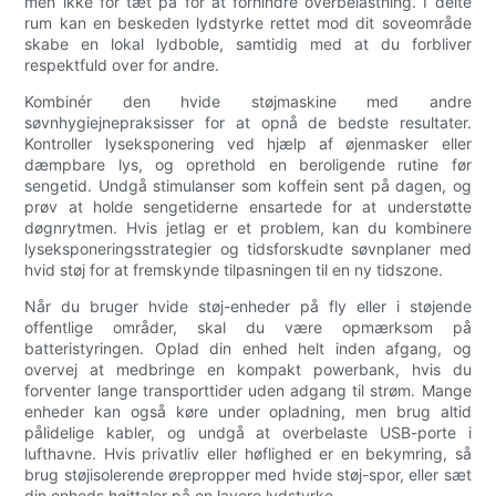
men ikke for tæt på for at forhindre overbelastning. I delte
rum kan en beskeden lydstyrke rettet mod dit soveområde
skabe en lokal lydboble, samtidig med at du forbliver
respektfuld over for andre.
Kombinér den hvide støjmaskine med andre
søvnhygiejnepraksisser for at opnå de bedste resultater.
Kontroller lyseksponering ved hjælp af øjenmasker eller
dæmpbare lys, og oprethold en beroligende rutine før
sengetid. Undgå stimulanser som koffein sent på dagen, og
prøv at holde sengetiderne ensartede for at understøtte
døgnrytmen. Hvis jetlag er et problem, kan du kombinere
lyseksponeringsstrategier og tidsforskudte søvnplaner med
hvid støj for at fremskynde tilpasningen til en ny tidszone.
Når du bruger hvide støj-enheder på fly eller i støjende
offentlige områder, skal du være opmærksom på
batteristyringen. Oplad din enhed helt inden afgang, og
overvej at medbringe en kompakt powerbank, hvis du
forventer lange transporttider uden adgang til strøm. Mange
enheder kan også køre under opladning, men brug altid
pålidelige kabler, og undgå at overbelaste USB-porte i
lufthavne. Hvis privatliv eller høflighed er en bekymring, så
brug støjisolerende ørepropper med hvide støj-spor, eller sæt
din enheds højttaler på en lavere lydstyrke.