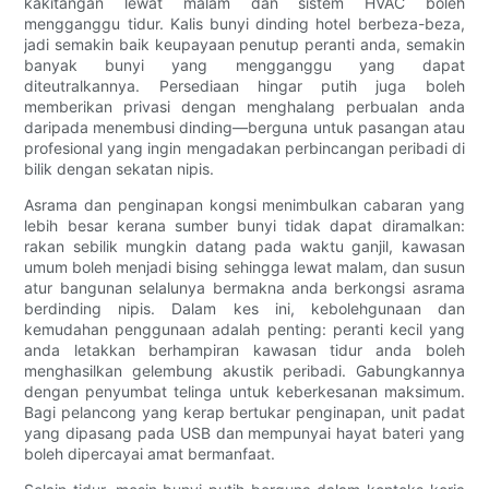
kakitangan lewat malam dan sistem HVAC boleh
mengganggu tidur. Kalis bunyi dinding hotel berbeza-beza,
jadi semakin baik keupayaan penutup peranti anda, semakin
banyak bunyi yang mengganggu yang dapat
diteutralkannya. Persediaan hingar putih juga boleh
memberikan privasi dengan menghalang perbualan anda
daripada menembusi dinding—berguna untuk pasangan atau
profesional yang ingin mengadakan perbincangan peribadi di
bilik dengan sekatan nipis.
Asrama dan penginapan kongsi menimbulkan cabaran yang
lebih besar kerana sumber bunyi tidak dapat diramalkan:
rakan sebilik mungkin datang pada waktu ganjil, kawasan
umum boleh menjadi bising sehingga lewat malam, dan susun
atur bangunan selalunya bermakna anda berkongsi asrama
berdinding nipis. Dalam kes ini, kebolehgunaan dan
kemudahan penggunaan adalah penting: peranti kecil yang
anda letakkan berhampiran kawasan tidur anda boleh
menghasilkan gelembung akustik peribadi. Gabungkannya
dengan penyumbat telinga untuk keberkesanan maksimum.
Bagi pelancong yang kerap bertukar penginapan, unit padat
yang dipasang pada USB dan mempunyai hayat bateri yang
boleh dipercayai amat bermanfaat.