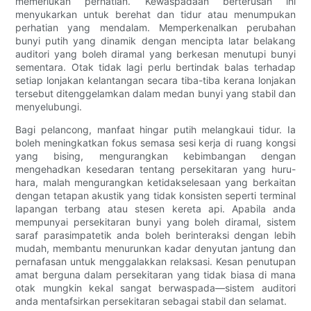
memerlukan perhatian. Kewaspadaan berterusan ini
menyukarkan untuk berehat dan tidur atau menumpukan
perhatian yang mendalam. Memperkenalkan perubahan
bunyi putih yang dinamik dengan mencipta latar belakang
auditori yang boleh diramal yang berkesan menutupi bunyi
sementara. Otak tidak lagi perlu bertindak balas terhadap
setiap lonjakan kelantangan secara tiba-tiba kerana lonjakan
tersebut ditenggelamkan dalam medan bunyi yang stabil dan
menyelubungi.
Bagi pelancong, manfaat hingar putih melangkaui tidur. Ia
boleh meningkatkan fokus semasa sesi kerja di ruang kongsi
yang bising, mengurangkan kebimbangan dengan
mengehadkan kesedaran tentang persekitaran yang huru-
hara, malah mengurangkan ketidakselesaan yang berkaitan
dengan tetapan akustik yang tidak konsisten seperti terminal
lapangan terbang atau stesen kereta api. Apabila anda
mempunyai persekitaran bunyi yang boleh diramal, sistem
saraf parasimpatetik anda boleh berinteraksi dengan lebih
mudah, membantu menurunkan kadar denyutan jantung dan
pernafasan untuk menggalakkan relaksasi. Kesan penutupan
amat berguna dalam persekitaran yang tidak biasa di mana
otak mungkin kekal sangat berwaspada—sistem auditori
anda mentafsirkan persekitaran sebagai stabil dan selamat.