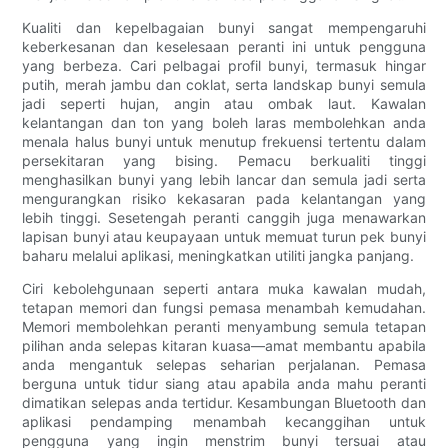
Kualiti dan kepelbagaian bunyi sangat mempengaruhi
keberkesanan dan keselesaan peranti ini untuk pengguna
yang berbeza. Cari pelbagai profil bunyi, termasuk hingar
putih, merah jambu dan coklat, serta landskap bunyi semula
jadi seperti hujan, angin atau ombak laut. Kawalan
kelantangan dan ton yang boleh laras membolehkan anda
menala halus bunyi untuk menutup frekuensi tertentu dalam
persekitaran yang bising. Pemacu berkualiti tinggi
menghasilkan bunyi yang lebih lancar dan semula jadi serta
mengurangkan risiko kekasaran pada kelantangan yang
lebih tinggi. Sesetengah peranti canggih juga menawarkan
lapisan bunyi atau keupayaan untuk memuat turun pek bunyi
baharu melalui aplikasi, meningkatkan utiliti jangka panjang.
Ciri kebolehgunaan seperti antara muka kawalan mudah,
tetapan memori dan fungsi pemasa menambah kemudahan.
Memori membolehkan peranti menyambung semula tetapan
pilihan anda selepas kitaran kuasa—amat membantu apabila
anda mengantuk selepas seharian perjalanan. Pemasa
berguna untuk tidur siang atau apabila anda mahu peranti
dimatikan selepas anda tertidur. Kesambungan Bluetooth dan
aplikasi pendamping menambah kecanggihan untuk
pengguna yang ingin menstrim bunyi tersuai atau