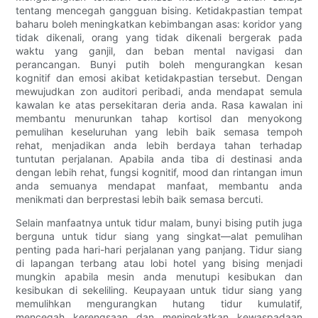
tentang mencegah gangguan bising. Ketidakpastian tempat
baharu boleh meningkatkan kebimbangan asas: koridor yang
tidak dikenali, orang yang tidak dikenali bergerak pada
waktu yang ganjil, dan beban mental navigasi dan
perancangan. Bunyi putih boleh mengurangkan kesan
kognitif dan emosi akibat ketidakpastian tersebut. Dengan
mewujudkan zon auditori peribadi, anda mendapat semula
kawalan ke atas persekitaran deria anda. Rasa kawalan ini
membantu menurunkan tahap kortisol dan menyokong
pemulihan keseluruhan yang lebih baik semasa tempoh
rehat, menjadikan anda lebih berdaya tahan terhadap
tuntutan perjalanan. Apabila anda tiba di destinasi anda
dengan lebih rehat, fungsi kognitif, mood dan rintangan imun
anda semuanya mendapat manfaat, membantu anda
menikmati dan berprestasi lebih baik semasa bercuti.
Selain manfaatnya untuk tidur malam, bunyi bising putih juga
berguna untuk tidur siang yang singkat—alat pemulihan
penting pada hari-hari perjalanan yang panjang. Tidur siang
di lapangan terbang atau lobi hotel yang bising menjadi
mungkin apabila mesin anda menutupi kesibukan dan
kesibukan di sekeliling. Keupayaan untuk tidur siang yang
memulihkan mengurangkan hutang tidur kumulatif,
mencegah kerengsaan dan meningkatkan kewaspadaan