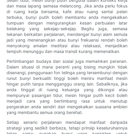
Selain tidur, mesin bunyi putih berguna dalam konteks kerja
dan masa lapang semasa melancong. Jika anda perlu fokus
di ruang kerja bersama, kafe atau ruang santai pelan
terbuka, bunyi putih boleh membantu anda mengekalkan
tumpuan dengan mengurangkan kesan perbualan latar
belakang yang sekejap-sekejap. Begitu juga, semasa
tekanan berkaitan perjalanan, mendengar bunyi alam semula
jadi yang menenangkan atau bunyi frekuensi rendah boleh
menyokong amalan meditasi atau relaksasi, menjadikan
tempoh menunggu dan masa transit kurang memenatkan.
Pertimbangan budaya dan sosial juga memainkan peranan.
Dalam situasi di mana peranti yang bising mungkin tidak
disenangi, penggunaan fon telinga yang tersembunyi dengan
runut bunyi berkualiti tinggi boleh meniru manfaat mesin
hingar putih tanpa mengganggu orang lain. Sebaliknya, jika
anda tinggal di ruang keluarga yang dikongsi atau
mempunyai pasangan tidur, mesin hingar putih kecil boleh
menjadi cara yang bertimbang rasa untuk menutup
pergerakan anda sendiri dan mengekalkan suasana ambien
yang membantu semua orang berehat.
Setiap senario perjalanan mendapat manfaat daripada
strategi yang sedikit berbeza, tetapi prinsip keseluruhannya
tetap sama: gunakan bunyi yang konsisten untuk