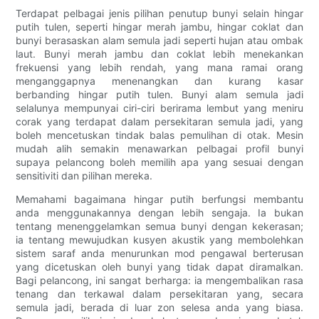
Terdapat pelbagai jenis pilihan penutup bunyi selain hingar
putih tulen, seperti hingar merah jambu, hingar coklat dan
bunyi berasaskan alam semula jadi seperti hujan atau ombak
laut. Bunyi merah jambu dan coklat lebih menekankan
frekuensi yang lebih rendah, yang mana ramai orang
menganggapnya menenangkan dan kurang kasar
berbanding hingar putih tulen. Bunyi alam semula jadi
selalunya mempunyai ciri-ciri berirama lembut yang meniru
corak yang terdapat dalam persekitaran semula jadi, yang
boleh mencetuskan tindak balas pemulihan di otak. Mesin
mudah alih semakin menawarkan pelbagai profil bunyi
supaya pelancong boleh memilih apa yang sesuai dengan
sensitiviti dan pilihan mereka.
Memahami bagaimana hingar putih berfungsi membantu
anda menggunakannya dengan lebih sengaja. Ia bukan
tentang menenggelamkan semua bunyi dengan kekerasan;
ia tentang mewujudkan kusyen akustik yang membolehkan
sistem saraf anda menurunkan mod pengawal berterusan
yang dicetuskan oleh bunyi yang tidak dapat diramalkan.
Bagi pelancong, ini sangat berharga: ia mengembalikan rasa
tenang dan terkawal dalam persekitaran yang, secara
semula jadi, berada di luar zon selesa anda yang biasa.