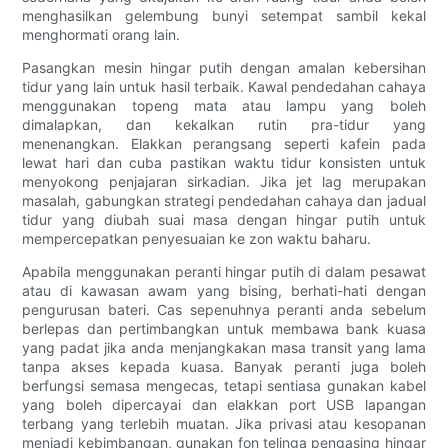
menghasilkan gelembung bunyi setempat sambil kekal
menghormati orang lain.
Pasangkan mesin hingar putih dengan amalan kebersihan
tidur yang lain untuk hasil terbaik. Kawal pendedahan cahaya
menggunakan topeng mata atau lampu yang boleh
dimalapkan, dan kekalkan rutin pra-tidur yang
menenangkan. Elakkan perangsang seperti kafein pada
lewat hari dan cuba pastikan waktu tidur konsisten untuk
menyokong penjajaran sirkadian. Jika jet lag merupakan
masalah, gabungkan strategi pendedahan cahaya dan jadual
tidur yang diubah suai masa dengan hingar putih untuk
mempercepatkan penyesuaian ke zon waktu baharu.
Apabila menggunakan peranti hingar putih di dalam pesawat
atau di kawasan awam yang bising, berhati-hati dengan
pengurusan bateri. Cas sepenuhnya peranti anda sebelum
berlepas dan pertimbangkan untuk membawa bank kuasa
yang padat jika anda menjangkakan masa transit yang lama
tanpa akses kepada kuasa. Banyak peranti juga boleh
berfungsi semasa mengecas, tetapi sentiasa gunakan kabel
yang boleh dipercayai dan elakkan port USB lapangan
terbang yang terlebih muatan. Jika privasi atau kesopanan
menjadi kebimbangan, gunakan fon telinga pengasing hingar