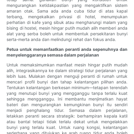
mengurangkan ketidakpastian yang mengaktifkan sistem
amaran otak. Sama ada anda cuba tidur di atas kapal
terbang, mengekalkan privasi di hotel, menumpukan
perhatian di kafe yang sibuk atau mengharungi malam yang
bising di hostel, mesin hingar putih mudah alih memberi anda
alat yang serba boleh untuk membentuk persekitaran bunyi
serta-merta anda dan melindungi rehat dan fokus anda.
Petua untuk memanfaatkan peranti anda sepenuhnya dan
menyelenggaranya semasa dalam perjalanan
Untuk memaksimumkan manfaat mesin hingar putih mudah
alih, integrasikannya ke dalam strategi tidur perjalanan yang
lebih luas. Mulakan dengan menguji peranti di rumah untuk
mencari profil bunyi dan tahap kelantangan pilihan anda.
Tentukan kelantangan berkesan minimum—tetapan terendah
yang menutupi bunyi yang mengganggu tanpa terlalu kuat
sehingga mengganggu. Ini membantu menjimatkan hayat
bateri dan mengurangkan kemungkinan bunyi itu sendiri
menjadi penghalang tidur. Semasa dalam perjalanan,
letakkan peranti secara strategik: berhampiran kepala katil
atau bantal tetapi tidak terlalu dekat untuk mengelakkan
bunyi yang terlalu kuat. Untuk ruang kongsi, kelantangan
sederhana yang ditujukan ke arah ruang tidur anda boleh