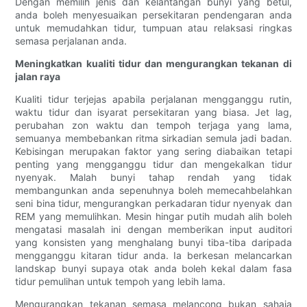
Dengan memilih jenis dan kelantangan bunyi yang betul,
anda boleh menyesuaikan persekitaran pendengaran anda
untuk memudahkan tidur, tumpuan atau relaksasi ringkas
semasa perjalanan anda.
Meningkatkan kualiti tidur dan mengurangkan tekanan di
jalan raya
Kualiti tidur terjejas apabila perjalanan mengganggu rutin,
waktu tidur dan isyarat persekitaran yang biasa. Jet lag,
perubahan zon waktu dan tempoh terjaga yang lama,
semuanya membebankan ritma sirkadian semula jadi badan.
Kebisingan merupakan faktor yang sering diabaikan tetapi
penting yang mengganggu tidur dan mengekalkan tidur
nyenyak. Malah bunyi tahap rendah yang tidak
membangunkan anda sepenuhnya boleh memecahbelahkan
seni bina tidur, mengurangkan perkadaran tidur nyenyak dan
REM yang memulihkan. Mesin hingar putih mudah alih boleh
mengatasi masalah ini dengan memberikan input auditori
yang konsisten yang menghalang bunyi tiba-tiba daripada
mengganggu kitaran tidur anda. Ia berkesan melancarkan
landskap bunyi supaya otak anda boleh kekal dalam fasa
tidur pemulihan untuk tempoh yang lebih lama.
Mengurangkan tekanan semasa melancong bukan sahaja