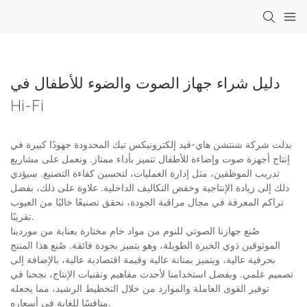
دليل شراء جهاز الصوت والضوء للأطفال في
Hi-Fi
بذلت شركة شنتشن هاي-فيد إلكترونيكس تيك المحدودة جهودًا كبيرة في
إنتاج أجهزة صوت وإضاءة للأطفال تتميز بأداء ممتاز. ونعمل على مشاريع
تدريب الموظفين، مثل إدارة العمليات، لتحسين كفاءة التصنيع. سيؤدي
ذلك إلى زيادة الإنتاجية وخفض التكاليف الداخلية. علاوة على ذلك، بفضل
تراكم المعرفة في مجال مراقبة الجودة، نحقق تصنيعًا خاليًا من العيوب
تقريبًا.
صُنع جهازنا الصوتي للنوم من مواد خام مختارة بعناية من موردينا
الموثوقين ذوي الخبرة الطويلة، وهو يتميز بجودة فائقة. صُنع هذا المنتج
بحرفية عالية، ويتميز بمتانة عالية وقيمة اقتصادية عالية، بالإضافة إلى
تصميم علمي. وبفضل استخدامنا لأحدث مفاهيم وتقنيات الإنتاج، نجحنا في
توفير القوى العاملة والموارد من خلال التخطيط الرشيد، مما يجعله
منافسًا للغاية في أسعاره.