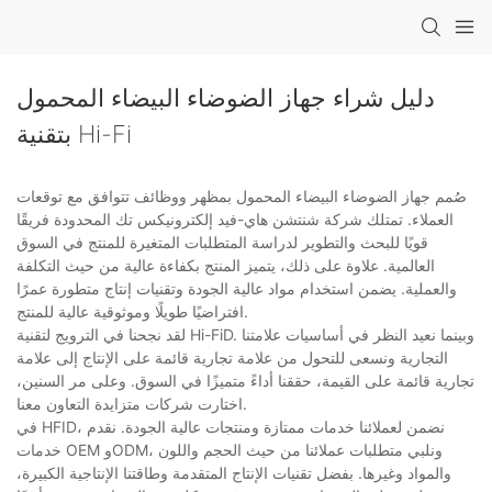
دليل شراء جهاز الضوضاء البيضاء المحمول
بتقنية Hi-Fi
صُمم جهاز الضوضاء البيضاء المحمول بمظهر ووظائف تتوافق مع توقعات
العملاء. تمتلك شركة شنتشن هاي-فيد إلكترونيكس تك المحدودة فريقًا
قويًا للبحث والتطوير لدراسة المتطلبات المتغيرة للمنتج في السوق
العالمية. علاوة على ذلك، يتميز المنتج بكفاءة عالية من حيث التكلفة
والعملية. يضمن استخدام مواد عالية الجودة وتقنيات إنتاج متطورة عمرًا
افتراضيًا طويلًا وموثوقية عالية للمنتج.
لقد نجحنا في الترويج لتقنية Hi-FiD. وبينما نعيد النظر في أساسيات علامتنا
التجارية ونسعى للتحول من علامة تجارية قائمة على الإنتاج إلى علامة
تجارية قائمة على القيمة، حققنا أداءً متميزًا في السوق. وعلى مر السنين،
اختارت شركات متزايدة التعاون معنا.
في HFID، نضمن لعملائنا خدمات ممتازة ومنتجات عالية الجودة. نقدم
خدمات OEM وODM، ونلبي متطلبات عملائنا من حيث الحجم واللون
والمواد وغيرها. بفضل تقنيات الإنتاج المتقدمة وطاقتنا الإنتاجية الكبيرة،