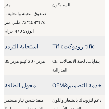
السيليكون
متر
صندوق التعبئة والتغليف:
176*154*73 مللي متر
الوزن: 470 جرام
Tificرودوكت tific
استجابة التردد
CE، بنفايات، لجنة الاتصالات
35 هرتز - 20 كيلو هرتز
الفدرالية
OEM&خدمة التصميم
محول الطاقة
دعم لتزويدك بالشعار واللون
منفذ شحن تيار مستمر
والتعبئة والأصوات
للاستخدام مع محول 5