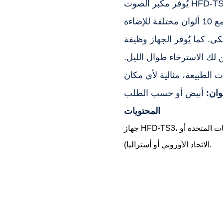
يُوفر مكبر الصوت HFD-TS3 21 صوتًا هادئًا لمساعدتك على الاسترخاء، بما في
ذلك صوت المطر والأمواج وطيور الغابة. خصّص بيئتك مع 10 ألوان مختلفة للإضاءة
ي. كما يُوفر الجهاز وظيفة
م، مما يضمن لك الاسترخاء طوال الليل.
لوان:
أبيض أو حسب الطلب
المحتويات
جهاز HFD-TS3، دليل المستخدم، سلك الطاقة، محول الطاقة (خيار الولايات المتحدة أو
الاتحاد الأوروبي أو أستراليا).