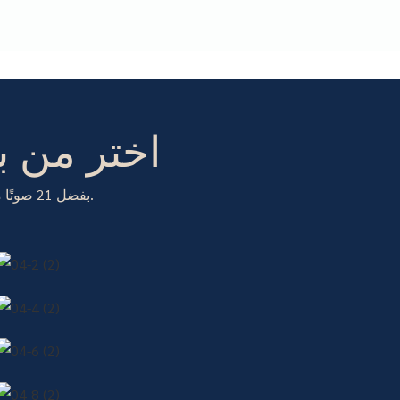
اختر من ب
بفضل 21 صوتًا مهدئًا و5 نغمات رنين في جهاز مراقبة النوم بالضوضاء البيضاء، ستجد دائمًا صوتًا يناسبك.