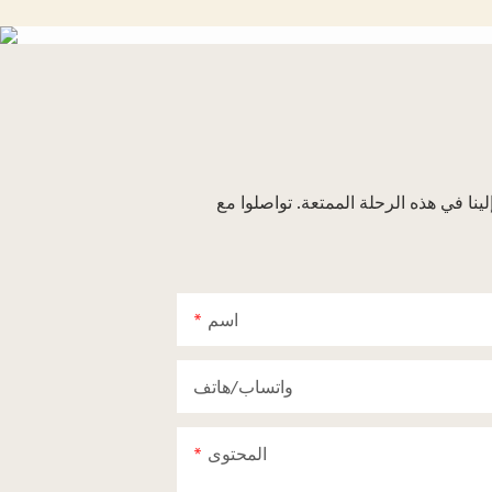
. تواصلوا مع Hi-FiD اليوم واكتشفوا الفرق الذي يوفره العمل مع شريك موثوق في مجال أجهزة الضوضاء
اسم
واتساب/هاتف
المحتوى