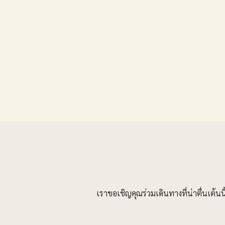
เราขอเชิญคุณร่วมเดินทางที่น่าตื่นเต้น