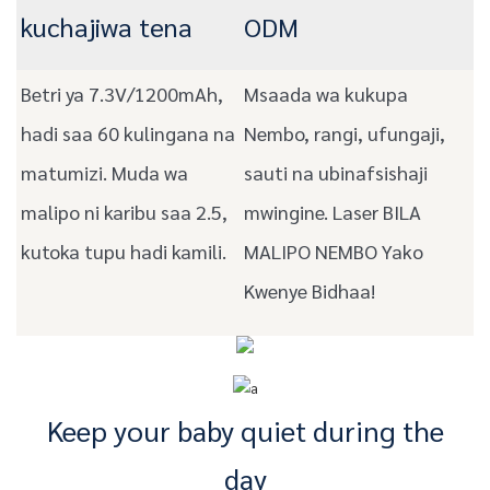
kuchajiwa tena
ODM
Betri ya 7.3V/1200mAh,
Msaada wa kukupa
hadi saa 60 kulingana na
Nembo, rangi, ufungaji,
matumizi. Muda wa
sauti na ubinafsishaji
malipo ni karibu saa 2.5,
mwingine. Laser BILA
kutoka tupu hadi kamili.
MALIPO NEMBO Yako
Kwenye Bidhaa!
Keep your baby quiet during the
day