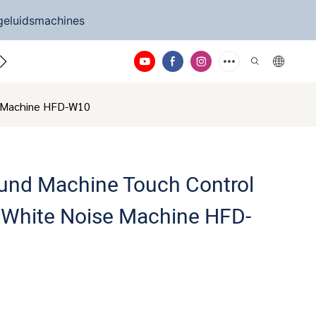
geluidsmachines
eem contact met ons op
e Machine HFD-W10
ound Machine Touch Control
B White Noise Machine HFD-