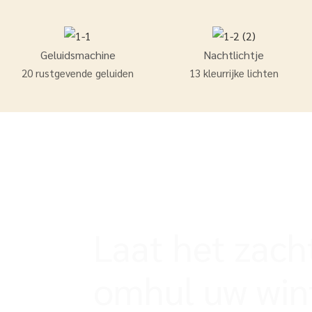
Geluidsmachine
Nachtlichtje
20 rustgevende geluiden
13 kleurrijke lichten
Laat het zacht
omhul uw win