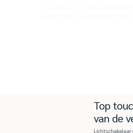
Laat stress los tijdens het koud
luister naar de rustgevende gelu
Top touc
van de v
Lichtschakelaar