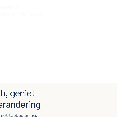
e weer en
iden van de natuur
h, geniet
erandering
 met topbediening,