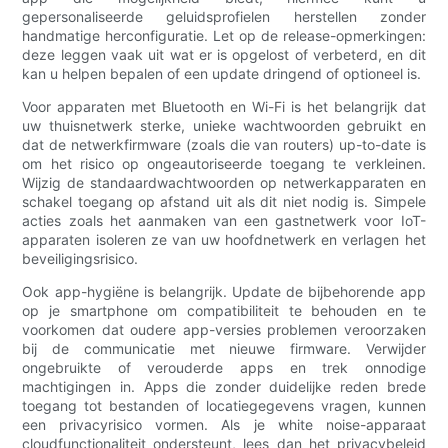
gepersonaliseerde geluidsprofielen herstellen zonder
handmatige herconfiguratie. Let op de release-opmerkingen:
deze leggen vaak uit wat er is opgelost of verbeterd, en dit
kan u helpen bepalen of een update dringend of optioneel is.
Voor apparaten met Bluetooth en Wi-Fi is het belangrijk dat
uw thuisnetwerk sterke, unieke wachtwoorden gebruikt en
dat de netwerkfirmware (zoals die van routers) up-to-date is
om het risico op ongeautoriseerde toegang te verkleinen.
Wijzig de standaardwachtwoorden op netwerkapparaten en
schakel toegang op afstand uit als dit niet nodig is. Simpele
acties zoals het aanmaken van een gastnetwerk voor IoT-
apparaten isoleren ze van uw hoofdnetwerk en verlagen het
beveiligingsrisico.
Ook app-hygiëne is belangrijk. Update de bijbehorende app
op je smartphone om compatibiliteit te behouden en te
voorkomen dat oudere app-versies problemen veroorzaken
bij de communicatie met nieuwe firmware. Verwijder
ongebruikte of verouderde apps en trek onnodige
machtigingen in. Apps die zonder duidelijke reden brede
toegang tot bestanden of locatiegegevens vragen, kunnen
een privacyrisico vormen. Als je white noise-apparaat
cloudfunctionaliteit ondersteunt, lees dan het privacybeleid