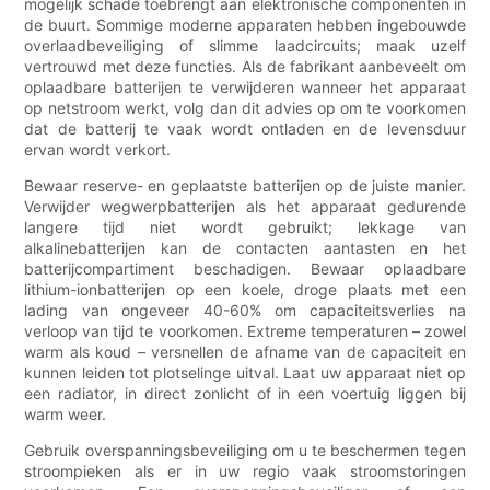
mogelijk schade toebrengt aan elektronische componenten in
de buurt. Sommige moderne apparaten hebben ingebouwde
overlaadbeveiliging of slimme laadcircuits; maak uzelf
vertrouwd met deze functies. Als de fabrikant aanbeveelt om
oplaadbare batterijen te verwijderen wanneer het apparaat
op netstroom werkt, volg dan dit advies op om te voorkomen
dat de batterij te vaak wordt ontladen en de levensduur
ervan wordt verkort.
Bewaar reserve- en geplaatste batterijen op de juiste manier.
Verwijder wegwerpbatterijen als het apparaat gedurende
langere tijd niet wordt gebruikt; lekkage van
alkalinebatterijen kan de contacten aantasten en het
batterijcompartiment beschadigen. Bewaar oplaadbare
lithium-ionbatterijen op een koele, droge plaats met een
lading van ongeveer 40-60% om capaciteitsverlies na
verloop van tijd te voorkomen. Extreme temperaturen – zowel
warm als koud – versnellen de afname van de capaciteit en
kunnen leiden tot plotselinge uitval. Laat uw apparaat niet op
een radiator, in direct zonlicht of in een voertuig liggen bij
warm weer.
Gebruik overspanningsbeveiliging om u te beschermen tegen
stroompieken als er in uw regio vaak stroomstoringen