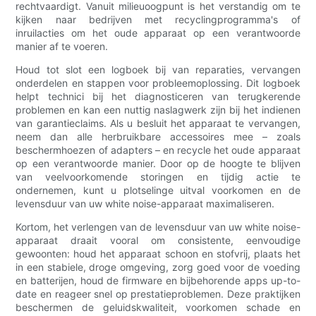
rechtvaardigt. Vanuit milieuoogpunt is het verstandig om te
kijken naar bedrijven met recyclingprogramma's of
inruilacties om het oude apparaat op een verantwoorde
manier af te voeren.
Houd tot slot een logboek bij van reparaties, vervangen
onderdelen en stappen voor probleemoplossing. Dit logboek
helpt technici bij het diagnosticeren van terugkerende
problemen en kan een nuttig naslagwerk zijn bij het indienen
van garantieclaims. Als u besluit het apparaat te vervangen,
neem dan alle herbruikbare accessoires mee – zoals
beschermhoezen of adapters – en recycle het oude apparaat
op een verantwoorde manier. Door op de hoogte te blijven
van veelvoorkomende storingen en tijdig actie te
ondernemen, kunt u plotselinge uitval voorkomen en de
levensduur van uw white noise-apparaat maximaliseren.
Kortom, het verlengen van de levensduur van uw white noise-
apparaat draait vooral om consistente, eenvoudige
gewoonten: houd het apparaat schoon en stofvrij, plaats het
in een stabiele, droge omgeving, zorg goed voor de voeding
en batterijen, houd de firmware en bijbehorende apps up-to-
date en reageer snel op prestatieproblemen. Deze praktijken
beschermen de geluidskwaliteit, voorkomen schade en