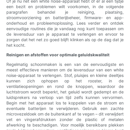
Of je nu net een white noise-apparaat hebt of er al een tijdje
een bezit en problemen wilt voorkomen, in de volgende
paragrafen behandel je reiniging, plaatsing,
stroomvoorziening en batterijbeheer, firmware- en app-
onderhoud en probleemoplossing. Lees verder en ontdek
eenvoudige routines die je vandaag nog kunt toepassen om
de levensduur van je apparaat te verlengen en ervoor te
zorgen dat het net zo goed blijft klinken als op de dag dat je
het kocht.
Reinigen en afstoffen voor optimale geluidskwaliteit
Regelmatig schoonmaken is een van de eenvoudigste en
meest effectieve manieren om de levensduur van een white
noise-apparaat te verlengen. Stof, pluisjes en kleine deeltjes
kunnen zich ophopen op het rooster, in de
ventilatieopeningen en rond de knoppen, waardoor de
luchtstroom wordt beperkt, het geluid wordt gedempt en de
luidsprekers na verloop van tijd zelfs kunnen vervormen.
Begin met het apparaat los te koppelen van de stroom en
eventuele batterijen te verwijderen. Gebruik een zachte
microvezeldoek om de buitenkant af te vegen – dit verwijdert
vet en vingerafdrukken zonder de plastic of metalen
afwerking te beschadigen. Voor moeilijk bereikbare plekken