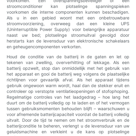
voorkomen. Een overspanningsbeveiliger of een
stroomconditioner kan plotselinge spanningspieken
voorkomen die interne componenten kunnen beschadigen.
Als u in een gebied woont met een onbetrouwbare
stroomvoorziening, overweeg dan een kleine UPS
(Uninterruptible Power Supply) voor belangrijke apparatuur
naast uw bed; plotselinge stroomuitval gevolgd door
herstarts kan de levensduur van elektronische schakelaars
en geheugencomponenten verkorten.
Houd de conditie van de batterij in de gaten en let op
tekenen van zwelling, oververhitting of lekkage. Als een
batterij opzwelt, stop dan onmiddellijk met het gebruik van
het apparaat en gooi de batterij weg volgens de plaatselijke
richtlijnen voor gevaarlijk afval. Als het apparaat tijdens
gebruik ongewoon warm wordt, haal dan de stekker eruit en
controleer op verstopte ventilatieopeningen of stofophoping.
Regelmatige controles van het laadgedrag – hoe lang het
duurt om de batterij volledig op te laden en of het vermogen
tussen gebruiksmomenten behouden blijft – waarschuwen u
voor afnemende batterijcapaciteit voordat de batterij volledig
uitvalt. Door de tijd te nemen om het stroomverbruik en de
batterijconditie te beheren, verlengt u de levensduur van uw
geluidsmachine en verkleint u de kans op plotselinge