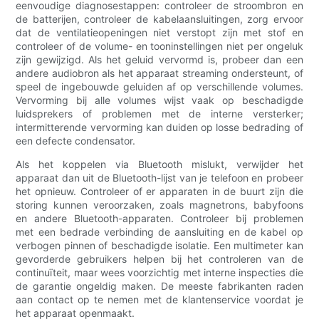
eenvoudige diagnosestappen: controleer de stroombron en
de batterijen, controleer de kabelaansluitingen, zorg ervoor
dat de ventilatieopeningen niet verstopt zijn met stof en
controleer of de volume- en tooninstellingen niet per ongeluk
zijn gewijzigd. Als het geluid vervormd is, probeer dan een
andere audiobron als het apparaat streaming ondersteunt, of
speel de ingebouwde geluiden af ​​op verschillende volumes.
Vervorming bij alle volumes wijst vaak op beschadigde
luidsprekers of problemen met de interne versterker;
intermitterende vervorming kan duiden op losse bedrading of
een defecte condensator.
Als het koppelen via Bluetooth mislukt, verwijder het
apparaat dan uit de Bluetooth-lijst van je telefoon en probeer
het opnieuw. Controleer of er apparaten in de buurt zijn die
storing kunnen veroorzaken, zoals magnetrons, babyfoons
en andere Bluetooth-apparaten. Controleer bij problemen
met een bedrade verbinding de aansluiting en de kabel op
verbogen pinnen of beschadigde isolatie. Een multimeter kan
gevorderde gebruikers helpen bij het controleren van de
continuïteit, maar wees voorzichtig met interne inspecties die
de garantie ongeldig maken. De meeste fabrikanten raden
aan contact op te nemen met de klantenservice voordat je
het apparaat openmaakt.