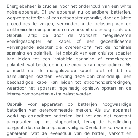
Energiebeheer is cruciaal voor het onderhoud van een white
noise-apparaat. Of uw apparaat nu oplaadbare batterijen,
wegwerpbatterijen of een netadapter gebruikt, door de juiste
procedures te volgen, vermindert u de belasting van de
elektronische componenten en voorkomt u onnodige schade.
Gebruik altijd de door de fabrikant meegeleverde
voedingsadapter en kabel, of een gecertificeerde
vervangende adapter die overeenkomt met de nominale
spanning en polariteit. Het gebruik van een onjuiste adapter
kan leiden tot een instabiele spanning of omgekeerde
polariteit, wat beide de interne circuits kan beschadigen. Als
u merkt dat de meegeleverde kabel rafelt of dat de
aansluitingen loszitten, vervang deze dan onmiddellijk; een
beschadigde kabel kan leiden tot stroomonderbrekingen,
waardoor het apparaat regelmatig opnieuw opstart en de
interne componenten extra belast worden.
Gebruik voor apparaten op batterijen hoogwaardige
batterijen van gerenommeerde merken. Als uw apparaat
werkt op oplaadbare batterijen, laat het dan niet constant
aangesloten op het stopcontact, tenzij de handleiding
aangeeft dat continu opladen veilig is. Overladen kan warmte
genereren, wat de levensduur van de batterij verkort en