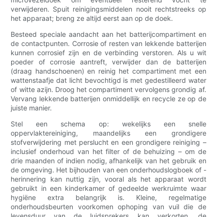
verwijderen. Spuit reinigingsmiddelen nooit rechtstreeks op
het apparaat; breng ze altijd eerst aan op de doek.
Besteed speciale aandacht aan het batterijcompartiment en
de contactpunten. Corrosie of resten van lekkende batterijen
kunnen corrosief zijn en de verbinding verstoren. Als u wit
poeder of corrosie aantreft, verwijder dan de batterijen
(draag handschoenen) en reinig het compartiment met een
wattenstaafje dat licht bevochtigd is met gedestilleerd water
of witte azijn. Droog het compartiment vervolgens grondig af.
Vervang lekkende batterijen onmiddellijk en recycle ze op de
juiste manier.
Stel een schema op: wekelijks een snelle
oppervlaktereiniging, maandelijks een grondigere
stofverwijdering met perslucht en een grondigere reiniging –
inclusief onderhoud van het filter of de behuizing – om de
drie maanden of indien nodig, afhankelijk van het gebruik en
de omgeving. Het bijhouden van een onderhoudslogboek of -
herinnering kan nuttig zijn, vooral als het apparaat wordt
gebruikt in een kinderkamer of gedeelde werkruimte waar
hygiëne extra belangrijk is. Kleine, regelmatige
onderhoudsbeurten voorkomen ophoping van vuil die de
levensduur van de luidsprekers kan verkorten, de