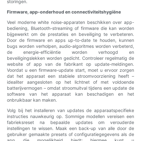
storingen.
Firmware, app-onderhoud en connectiviteitshygiëne
Veel moderne white noise-apparaten beschikken over app-
bediening, Bluetooth-streaming of firmware die kan worden
bijgewerkt om de prestaties en beveiliging te verbeteren.
Door de firmware en apps up-to-date te houden, kunnen
bugs worden verholpen, audio-algoritmes worden verbeterd,
de energie-efficiëntie worden verhoogd en
beveiligingslekken worden gedicht. Controleer regelmatig de
website of app van de fabrikant op update-meldingen.
Voordat u een firmware-update start, moet u ervoor zorgen
dat het apparaat een stabiele stroomvoorziening heeft –
idealiter aangesloten op het lichtnet of met voldoende
batterijvermogen – omdat stroomuitval tijdens een update de
software van het apparaat kan beschadigen en het
onbruikbaar kan maken.
Volg bij het installeren van updates de apparaatspecifieke
instructies nauwkeurig op. Sommige modellen vereisen een
fabrieksreset na bepaalde updates om verouderde
instellingen te wissen. Maak een back-up van alle door de
gebruiker gemaakte presets of configuratiegegevens als de
app die mogelijkheid biedt; hiermee kunt u