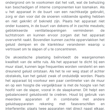
ondergrond om te voorkomen dat het valt, wat de behuizing
kan beschadigen of interne componenten kan losmaken. Als
u het apparaat in de buurt van een nachtkastje gebruikt,
zorg er dan voor dat de snoeren voldoende speling hebben
en niet geknikt of bekneld zijn. Plaats het apparaat niet
onder kussens, in de buurt van dekens of in zachte meubels;
geblokkeerde ventilatieopeningen verminderen de
luchtstroom en kunnen ervoor zorgen dat het apparaat
oververhit raakt. Bovendien kunnen zachte oppervlakken het
geluid dempen en de klankkleur veranderen waarop u
vertrouwt om te slapen of u te concentreren.
De akoestische plaatsing beïnvloedt de waargenomen
kwaliteit van de witte ruis. Als het apparaat te dicht bij een
muur staat, kunnen lage frequenties worden versterkt en een
dreunend geluid ontstaan. Als het te ver weg staat of achter
obstakels, kan het geluid zwak of onduidelijk worden. Plaats
het apparaat bij voorkeur een paar centimeter van de muur
en op een hoogte die vergelijkbaar is met de hoogte van het
hoofd van de slaper, vooral in de slaapkamer. Dit helpt een
gebalanceerd geluidsveld te creëren. Houd bij gebruik van
meerdere apparaten of in combinatie met andere
geluidsapparaten rekening met faseverschillen en
interferentie; plaats twee apparaten niet direct naast elkaar,