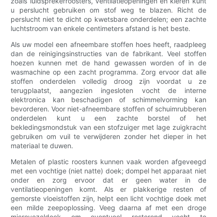
zoals luidsprekerroosters, ventilatieopeningen en kieren kunt
u perslucht gebruiken om stof weg te blazen. Richt de
perslucht niet te dicht op kwetsbare onderdelen; een zachte
luchtstroom van enkele centimeters afstand is het beste.
Als uw model een afneembare stoffen hoes heeft, raadpleeg
dan de reinigingsinstructies van de fabrikant. Veel stoffen
hoezen kunnen met de hand gewassen worden of in de
wasmachine op een zacht programma. Zorg ervoor dat alle
stoffen onderdelen volledig droog zijn voordat u ze
terugplaatst, aangezien ingesloten vocht de interne
elektronica kan beschadigen of schimmelvorming kan
bevorderen. Voor niet-afneembare stoffen of schuimrubberen
onderdelen kunt u een zachte borstel of het
bekledingsmondstuk van een stofzuiger met lage zuigkracht
gebruiken om vuil te verwijderen zonder het dieper in het
materiaal te duwen.
Metalen of plastic roosters kunnen vaak worden afgeveegd
met een vochtige (niet natte) doek; dompel het apparaat niet
onder en zorg ervoor dat er geen water in de
ventilatieopeningen komt. Als er plakkerige resten of
gemorste vloeistoffen zijn, helpt een licht vochtige doek met
een milde zeepoplossing. Veeg daarna af met een droge
microvezeldoek om eventueel resterend vocht te