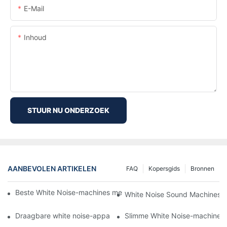
E-Mail
Inhoud
STUUR NU ONDERZOEK
AANBEVOLEN ARTIKELEN
FAQ
Kopersgids
Bronnen
Beste White Noise-machines met natuurgeluiden voor ontspann
White Noise Sound Machines v
Draagbare white noise-apparaten: slaapoplossingen voor reizige
Slimme White Noise-machines: