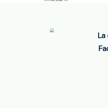
La 
Fac