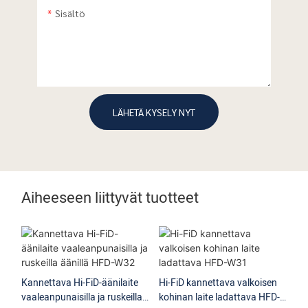
Sisältö
LÄHETÄ KYSELY NYT
Aiheeseen liittyvät tuotteet
Kannettava Hi-FiD-äänilaite
Hi-FiD kannettava valkoisen
vaaleanpunaisilla ja ruskeilla
kohinan laite ladattava HFD-
Hi