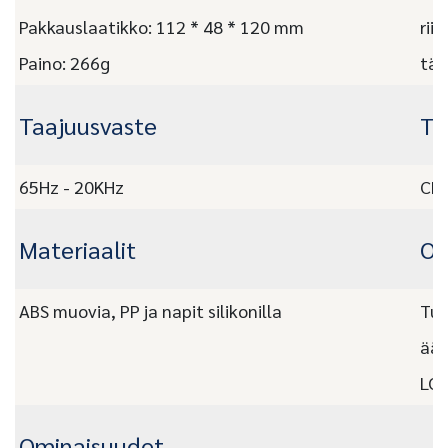
Pakkauslaatikko: 112 * 48 * 120 mm
rii
Paino: 266g
täy
Taajuusvaste
Tu
65Hz - 20KHz
CE,
Materiaalit
OE
ABS muovia, PP ja napit silikonilla
Tuk
ään
LOG
Ominaisuudet