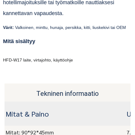
hotellimajoituksille tai työmatkoille nauttiaksesi
kannettavan vapaudesta.
Värit:
Valkoinen, minttu, hunaja, persikka, kitti, liuskekivi tai OEM
Mitä sisältyy
HFD-W17 laite, virtajohto, käyttöohje
Tekninen informaatio
Mitat & Paino
Uu
Mitat: 90*92*45mm
7.3