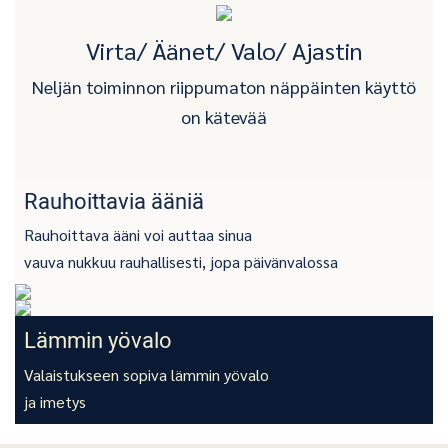
Virta/ Äänet/ Valo/ Ajastin
Neljän toiminnon riippumaton näppäinten käyttö
on kätevää
Rauhoittavia ääniä
Rauhoittava ääni voi auttaa sinua
vauva nukkuu rauhallisesti, jopa päivänvalossa
Lämmin yövalo
Valaistukseen sopiva lämmin yövalo
ja imetys