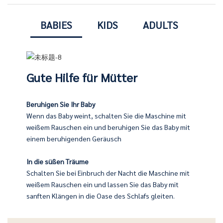
BABIES
KIDS
ADULTS
Gute Hilfe für Mütter
Beruhigen Sie Ihr Baby
Wenn das Baby weint, schalten Sie die Maschine mit
infach die weiße Taste. Das Gerät gibt eine angenehme, schöne
 um ihre Kinder zu begleiten
weißem Rauschen ein und beruhigen Sie das Baby mit
einem beruhigenden Geräusch
s der White Noise-Maschine ein und lassen Sie das Kind mit
In die süßen Träume
tter nachts keine Angst vor der Dunkelheit haben und sich um
Schalten Sie bei Einbruch der Nacht die Maschine mit
weißem Rauschen ein und lassen Sie das Baby mit
sanften Klängen in die Oase des Schlafs gleiten.