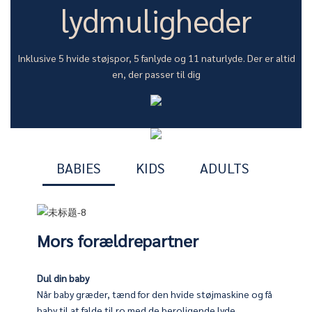
lydmuligheder
Inklusive 5 hvide støjspor, 5 fanlyde og 11 naturlyde. Der er altid
en, der passer til dig
BABIES
KIDS
ADULTS
Mors forældrepartner
Dul din baby
Når baby græder, tænd for den hvide støjmaskine og få
 på maskinen, den vil levere en behagelig og afslappende lyd,
e deres børn
baby til at falde til ro med de beroligende lyde