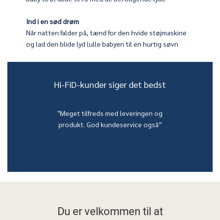
Ind i en sød drøm
, inden du går i seng, og lad det bløde lys og den beroligende
Når natten falder på, tænd for den hvide støjmaskine
 også være din eventyrlige følgesvend
og lad den blide lyd lulle babyen til en hurtig søvn
Hi-FiD-kunder siger det bedst
"Meget tilfreds med leveringen og
produkt. God kundeservice også”
Du er velkommen til at