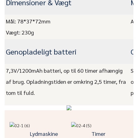
Dimensioner & Vægt
Ma
Mål: 78*37*72mm
ABS
Vægt: 230g
Genopladeligt batteri
O
7,3V/1200mAh batteri, op til 60 timer afhængig
Sup
af brug. Opladningstiden er omkring 2,5 timer, fra
og
tom til fuld.
pr
Lydmaskine
Timer