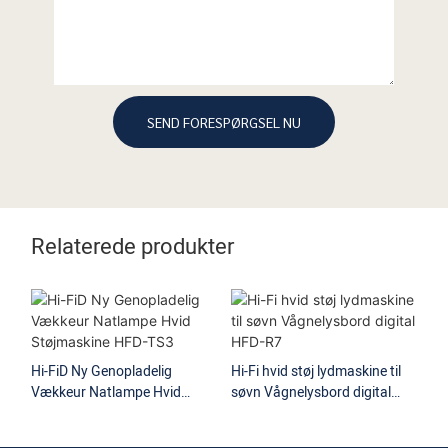
SEND FORESPØRGSEL NU
Relaterede produkter
Hi-FiD Ny Genopladelig
Hi-Fi hvid støj lydmaskine til
Vækkeur Natlampe Hvid
søvn Vågnelysbord digital
Hi-
Støjmaskine HFD-TS3
HFD-R7
St
Sø