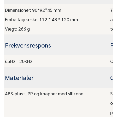
Dimensioner: 90*92*45 mm
7,3
Emballageæske: 112 * 48 * 120 mm
af 
Vægt: 266 g
tom
Frekvensrespons
Pr
65Hz - 20KHz
CE,
Materialer
OE
ABS-plast, PP og knapper med silikone
Sup
og 
pro