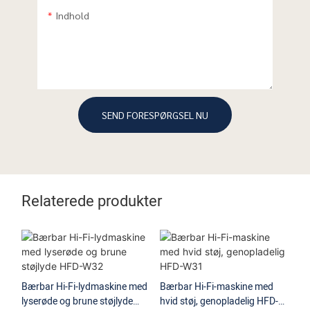
Indhold
SEND FORESPØRGSEL NU
Relaterede produkter
Bærbar Hi-Fi-lydmaskine med
Bærbar Hi-Fi-maskine med
Bæ
lyserøde og brune støjlyde
hvid støj, genopladelig HFD-
hv