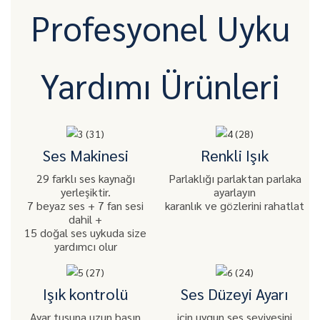
Profesyonel Uyku
Yardımı Ürünleri
Ses Makinesi
Renkli Işık
29 farklı ses kaynağı
Parlaklığı parlaktan parlaka
yerleşiktir.
ayarlayın
7 beyaz ses + 7 fan sesi
karanlık ve gözlerini rahatlat
dahil +
15 doğal ses uykuda size
yardımcı olur
Işık kontrolü
Ses Düzeyi Ayarı
Ayar tuşuna uzun basın
için uygun ses seviyesini