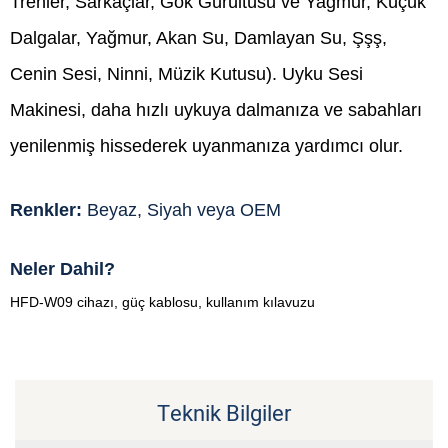
Trenler, Sarkaçlar, Gök Gürültüsü ve Yağmur, Küçük
Dalgalar, Yağmur, Akan Su, Damlayan Su, Şşş,
Cenin Sesi, Ninni, Müzik Kutusu). Uyku Sesi
Makinesi, daha hızlı uykuya dalmanıza ve sabahları
yenilenmiş hissederek uyanmanıza yardımcı olur.
Renkler:
Beyaz, Siyah veya OEM
Neler Dahil?
HFD-W09 cihazı, güç kablosu, kullanım kılavuzu
Teknik Bilgiler