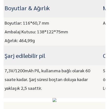
Boyutlar & Ağırlık
Ma
Boyutlar: 116*60,7 mm
ABS
Ambalaj Kutusu: 138*122*75mm
Ağırlık: 464,99g
Şarj edilebilir pil
O
7,3V/1200mAh Pil, kullanıma bağlı olarak 60
Siz
saate kadar. Şarj süresi boştan doluya kadar
öze
yaklaşık 2,5 saattir.
LO