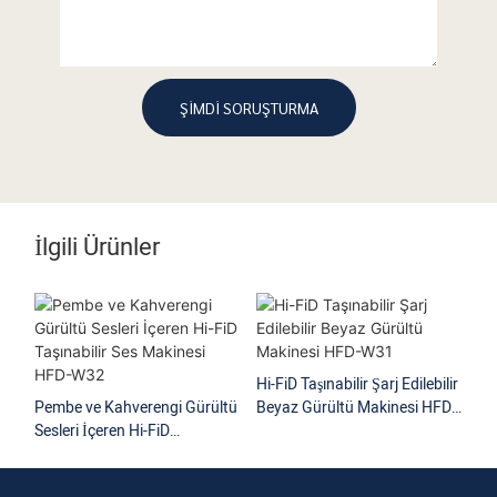
ŞIMDI SORUŞTURMA
İlgili Ürünler
Hi-FiD Taşınabilir Şarj Edilebilir
Hi-
Pembe ve Kahverengi Gürültü
Beyaz Gürültü Makinesi HFD-
Gü
Sesleri İçeren Hi-FiD
W31
Ku
Taşınabilir Ses Makinesi HFD-
W32