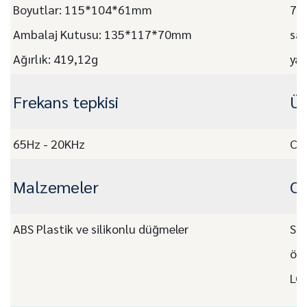
Boyutlar: 115*104*61mm
7,3
Ambalaj Kutusu: 135*117*70mm
saa
Ağırlık: 419,12g
yak
Frekans tepkisi
Ür
65Hz - 20KHz
CE,
Malzemeler
O
ABS Plastik ve silikonlu düğmeler
Siz
öze
LO