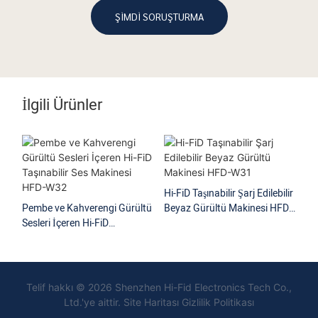
ŞIMDI SORUŞTURMA
İlgili Ürünler
Hi-FiD Taşınabilir Şarj Edilebilir
Pembe ve Kahverengi Gürültü
Beyaz Gürültü Makinesi HFD-
Sesleri İçeren Hi-FiD
W31
Hi
Taşınabilir Ses Makinesi HFD-
Gür
W32
Be
Uy
Telif hakkı © 2026 Shenzhen Hi-Fid Electronics Tech Co.,
Ltd.'ye aittir.
Site Haritası Gizlilik Politikası