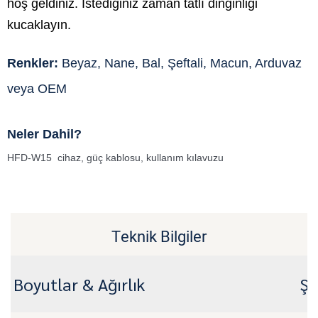
hoş geldiniz. İstediğiniz zaman tatlı dinginliği
kucaklayın.
Renkler:
Beyaz, Nane, Bal, Şeftali, Macun, Arduvaz
veya OEM
Neler Dahil?
HFD-W15 cihaz, güç kablosu, kullanım kılavuzu
Teknik Bilgiler
Boyutlar & Ağırlık
Şa