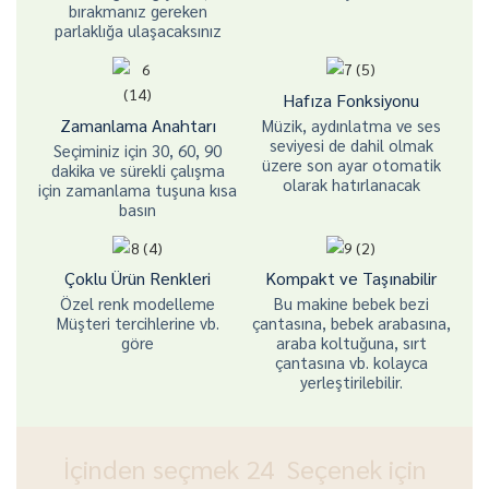
bırakmanız gereken
parlaklığa ulaşacaksınız
Hafıza Fonksiyonu
Zamanlama Anahtarı
Müzik, aydınlatma ve ses
seviyesi de dahil olmak
Seçiminiz için 30, 60, 90
üzere son ayar otomatik
dakika ve sürekli çalışma
olarak hatırlanacak
için zamanlama tuşuna kısa
basın
Çoklu Ürün Renkleri
Kompakt ve Taşınabilir
Özel renk modelleme
Bu makine bebek bezi
Müşteri tercihlerine vb.
çantasına, bebek arabasına,
göre
araba koltuğuna, sırt
çantasına vb. kolayca
yerleştirilebilir.
İçinden seçmek 24 Seçenek için