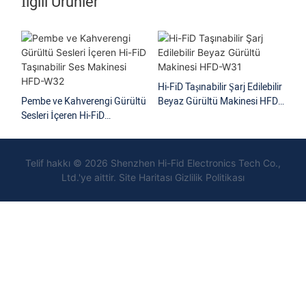
İlgili Ürünler
Hi-FiD Taşınabilir Şarj Edilebilir
Hi-
Pembe ve Kahverengi Gürültü
Beyaz Gürültü Makinesi HFD-
Gü
Sesleri İçeren Hi-FiD
W31
Ku
Taşınabilir Ses Makinesi HFD-
W32
Telif hakkı © 2026 Shenzhen Hi-Fid Electronics Tech Co.,
Ltd.'ye aittir.
Site Haritası Gizlilik Politikası