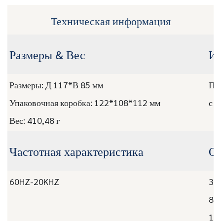
Техническая информация
Размеры & Вес
И
Размеры: Д 117*В 85 мм
Пор
Упаковочная коробка: 122*108*112 мм
с а
Вес: 410,48 г
Частотная характеристика
Ос
60HZ-20KHZ
31
8 
15