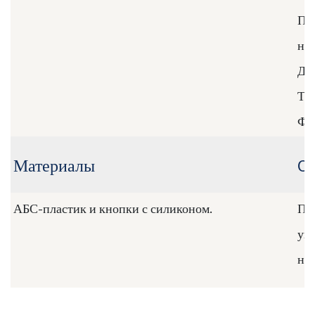
По
но
Ды
Та
Фу
Материалы
O
АБС-пластик и кнопки с силиконом.
Под
уп
на