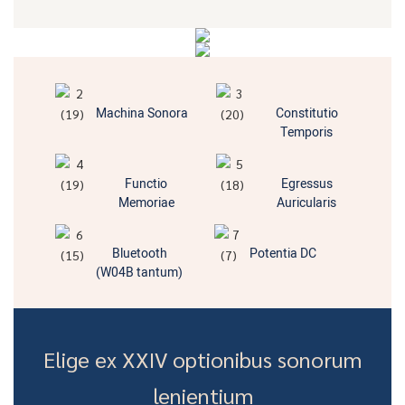
Machina Sonora
Constitutio
Temporis
Functio
Egressus
Memoriae
Auricularis
Bluetooth
Potentia DC
(W04B tantum)
Elige ex XXIV optionibus sonorum
lenientium