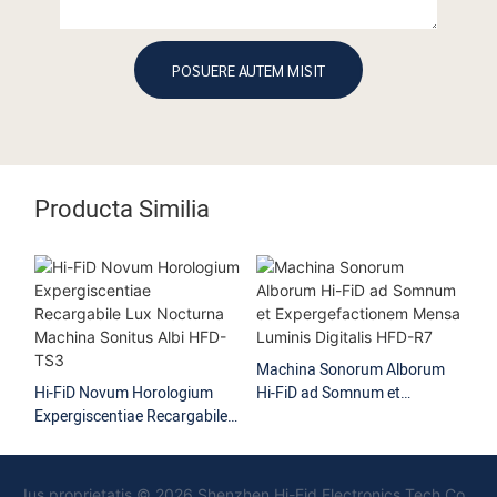
POSUERE AUTEM MISIT
Producta Similia
Machina Sonorum Alborum
Hi
Hi-FiD Novum Horologium
Hi-FiD ad Somnum et
Ad
Expergiscentiae Recargabile
Expergefactionem Mensa
Th
Lux Nocturna Machina
Luminis Digitalis HFD-R7
Sonitus Albi HFD-TS3
Ius proprietatis © 2026 Shenzhen Hi-Fid Electronics Tech Co.,