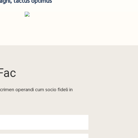
agni, tactus optimus
Fac
crimen operandi cum socio fideli in