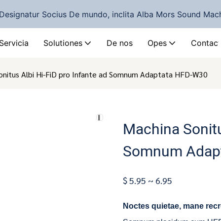
Designatur Socius De mundo, inclita Alba Mors Sound Mac
Servicia
Solutiones
De nos
Opes
Contact
onitus Albi Hi-FiD pro Infante ad Somnum Adaptata HFD-W30
Machina Sonitu
Somnum Adap
$ 5.95 ~ 6.95
Noctes quietae, mane rec