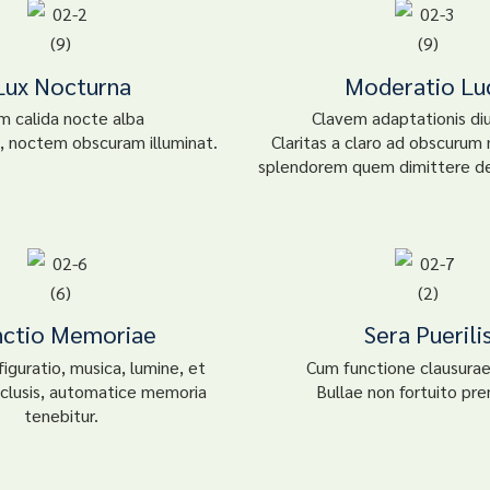
Lux Nocturna
Moderatio Lu
m calida nocte alba
Clavem adaptationis di
s, noctem obscuram illuminat.
Claritas a claro ad obscurum 
splendorem quem dimittere d
nctio Memoriae
Sera Puerili
iguratio, musica, lumine, et
Cum functione clausurae 
nclusis, automatice memoria
Bullae non fortuito pr
tenebitur.