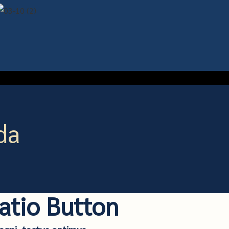
da
atio Button