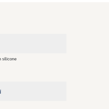
 silicone
i