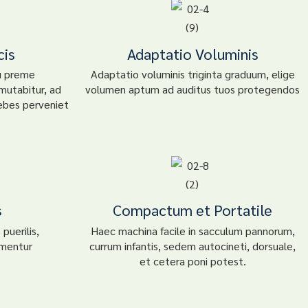
cis
Adaptatio Voluminis
u preme
Adaptatio voluminis triginta graduum, elige
mutabitur, ad
volumen aptum ad auditus tuos protegendos
ebes perveniet
s
Compactum et Portatile
puerilis,
Haec machina facile in sacculum pannorum,
ementur
currum infantis, sedem autocineti, dorsuale,
et cetera poni potest.