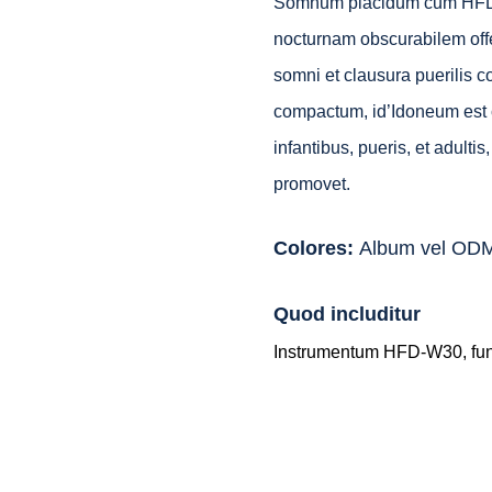
Somnum placidum cum HFD-W
nocturnam obscurabilem off
somni et clausura puerilis c
compactum, id’Idoneum est cu
infantibus, pueris, et adul
promovet.
Colores:
Album vel OD
Quod includitur
Instrumentum HFD-W30, funi