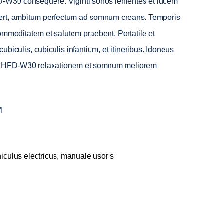
30 consequere. Viginti sonos lenientes et lucem
ert, ambitum perfectum ad somnum creans. Temporis
ommoditatem et salutem praebent. Portatile et
biculis, cubiculis infantium, et itineribus. Idoneus
tis, HFD-W30 relaxationem et somnum meliorem
M
culus electricus, manuale usoris