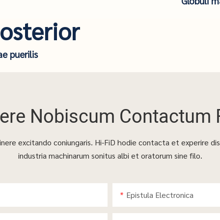
Globuli m
osterior
ae puerilis
bere Nobiscum Contactum 
inere excitando coniungaris. Hi-FiD hodie contacta et experire dis
industria machinarum sonitus albi et oratorum sine filo.
Epistula Electronica