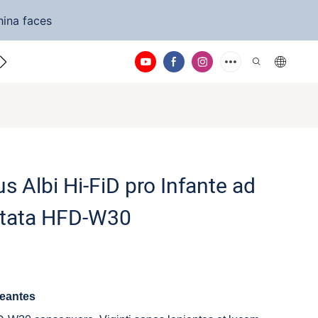
hina faces
a nos
s Albi Hi-FiD pro Infante ad
tata HFD-W30
reantes