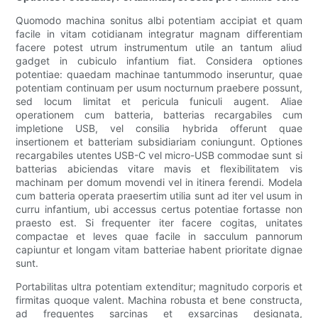
Quomodo machina sonitus albi potentiam accipiat et quam
facile in vitam cotidianam integratur magnam differentiam
facere potest utrum instrumentum utile an tantum aliud
gadget in cubiculo infantium fiat. Considera optiones
potentiae: quaedam machinae tantummodo inseruntur, quae
potentiam continuam per usum nocturnum praebere possunt,
sed locum limitat et pericula funiculi augent. Aliae
operationem cum batteria, batterias recargabiles cum
impletione USB, vel consilia hybrida offerunt quae
insertionem et batteriam subsidiariam coniungunt. Optiones
recargabiles utentes USB-C vel micro-USB commodae sunt si
batterias abiciendas vitare mavis et flexibilitatem vis
machinam per domum movendi vel in itinera ferendi. Modela
cum batteria operata praesertim utilia sunt ad iter vel usum in
curru infantium, ubi accessus certus potentiae fortasse non
praesto est. Si frequenter iter facere cogitas, unitates
compactae et leves quae facile in sacculum pannorum
capiuntur et longam vitam batteriae habent prioritate dignae
sunt.
Portabilitas ultra potentiam extenditur; magnitudo corporis et
firmitas quoque valent. Machina robusta et bene constructa,
ad frequentes sarcinas et exsarcinas designata,