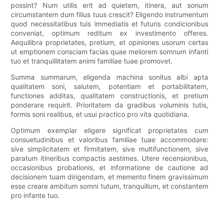
possint? Num utilis erit ad quietem, itinera, aut sonum
circumstantem dum filius tuus crescit? Eligendo instrumentum
quod necessitatibus tuis immediatis et futuris condicionibus
conveniat, optimum reditum ex investimento offeres.
Aequilibra proprietates, pretium, et opiniones usorum certas
ut emptionem consciam facias quae meliorem somnum infanti
tuo et tranquillitatem animi familiae tuae promovet.
Summa summarum, eligenda machina sonitus albi apta
qualitatem soni, salutem, potentiam et portabilitatem,
functiones additas, qualitatem constructionis, et pretium
ponderare requirit. Prioritatem da gradibus voluminis tutis,
formis soni realibus, et usui practico pro vita quotidiana.
Optimum exemplar eligere significat proprietates cum
consuetudinibus et valoribus familiae tuae accommodare:
sive simplicitatem et firmitatem, sive multifunctionem, sive
paratum itineribus compactis aestimes. Utere recensionibus,
occasionibus probationis, et informatione de cautione ad
decisionem tuam dirigendam, et memento finem gravissimum
esse creare ambitum somni tutum, tranquillum, et constantem
pro infante tuo.