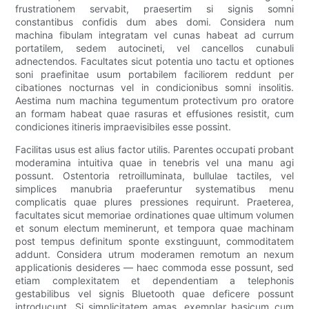
frustrationem servabit, praesertim si signis somni
constantibus confidis dum abes domi. Considera num
machina fibulam integratam vel cunas habeat ad currum
portatilem, sedem autocineti, vel cancellos cunabuli
adnectendos. Facultates sicut potentia uno tactu et optiones
soni praefinitae usum portabilem faciliorem reddunt per
cibationes nocturnas vel in condicionibus somni insolitis.
Aestima num machina tegumentum protectivum pro oratore
an formam habeat quae rasuras et effusiones resistit, cum
condiciones itineris impraevisibiles esse possint.
Facilitas usus est alius factor utilis. Parentes occupati probant
moderamina intuitiva quae in tenebris vel una manu agi
possunt. Ostentoria retroilluminata, bullulae tactiles, vel
simplices manubria praeferuntur systematibus menu
complicatis quae plures pressiones requirunt. Praeterea,
facultates sicut memoriae ordinationes quae ultimum volumen
et sonum electum meminerunt, et tempora quae machinam
post tempus definitum sponte exstinguunt, commoditatem
addunt. Considera utrum moderamen remotum an nexum
applicationis desideres — haec commoda esse possunt, sed
etiam complexitatem et dependentiam a telephonis
gestabilibus vel signis Bluetooth quae deficere possunt
introducunt. Si simplicitatem amas, exemplar basicum cum