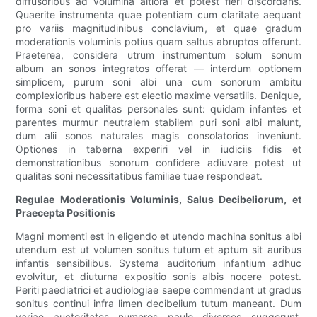
diffusoribus ad volumina altiora et potest fieri discordans.
Quaerite instrumenta quae potentiam cum claritate aequant
pro variis magnitudinibus conclavium, et quae gradum
moderationis voluminis potius quam saltus abruptos offerunt.
Praeterea, considera utrum instrumentum solum sonum
album an sonos integratos offerat — interdum optionem
simplicem, purum soni albi una cum sonorum ambitu
complexioribus habere est electio maxime versatilis. Denique,
forma soni et qualitas personales sunt: ​​quidam infantes et
parentes murmur neutralem stabilem puri soni albi malunt,
dum alii sonos naturales magis consolatorios inveniunt.
Optiones in taberna experiri vel in iudiciis fidis et
demonstrationibus sonorum confidere adiuvare potest ut
qualitas soni necessitatibus familiae tuae respondeat.
Regulae Moderationis Voluminis, Salus Decibeliorum, et
Praecepta Positionis
Magni momenti est in eligendo et utendo machina sonitus albi
utendum est ut volumen sonitus tutum et aptum sit auribus
infantis sensibilibus. Systema auditorium infantium adhuc
evolvitur, et diuturna expositio sonis albis nocere potest.
Periti paediatrici et audiologiae saepe commendant ut gradus
sonitus continui infra limen decibelium tutum maneant. Dum
variae auctoritates numeros paulo diversos suggerunt,