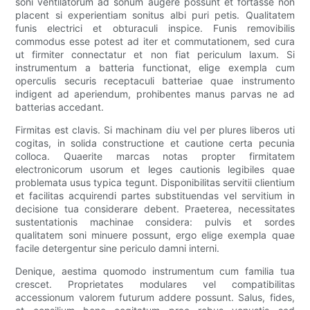
soni ventilatorum ad sonum augere possunt et fortasse non
placent si experientiam sonitus albi puri petis. Qualitatem
funis electrici et obturaculi inspice. Funis removibilis
commodus esse potest ad iter et commutationem, sed cura
ut firmiter connectatur et non fiat periculum laxum. Si
instrumentum a batteria functionat, elige exempla cum
operculis securis receptaculi batteriae quae instrumento
indigent ad aperiendum, prohibentes manus parvas ne ad
batterias accedant.
Firmitas est clavis. Si machinam diu vel per plures liberos uti
cogitas, in solida constructione et cautione certa pecunia
colloca. Quaerite marcas notas propter firmitatem
electronicorum usorum et leges cautionis legibiles quae
problemata usus typica tegunt. Disponibilitas servitii clientium
et facilitas acquirendi partes substituendas vel servitium in
decisione tua considerare debent. Praeterea, necessitates
sustentationis machinae considera: pulvis et sordes
qualitatem soni minuere possunt, ergo elige exempla quae
facile detergentur sine periculo damni interni.
Denique, aestima quomodo instrumentum cum familia tua
crescet. Proprietates modulares vel compatibilitas
accessionum valorem futurum addere possunt. Salus, fides,