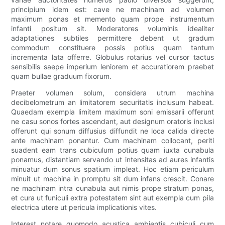
principium idem est: cave ne machinam ad volumen
maximum ponas et memento quam prope instrumentum
infanti positum sit. Moderatores voluminis idealiter
adaptationes subtiles permittere debent ut gradum
commodum constituere possis potius quam tantum
incrementa lata offerre. Globulus rotarius vel cursor tactus
sensibilis saepe imperium leniorem et accuratiorem praebet
quam bullae graduum fixorum.
Praeter volumen solum, considera utrum machina
decibelometrum an limitatorem securitatis inclusum habeat.
Quaedam exempla limitem maximum soni emissarii offerunt
ne casu sonos fortes ascendant, aut designum oratoris inclusi
offerunt qui sonum diffusius diffundit ne loca calida directe
ante machinam ponantur. Cum machinam collocant, periti
suadent eam trans cubiculum potius quam iuxta cunabula
ponamus, distantiam servando ut intensitas ad aures infantis
minuatur dum sonus spatium impleat. Hoc etiam periculum
minuit ut machina in promptu sit dum infans crescit. Conare
ne machinam intra cunabula aut nimis prope stratum ponas,
et cura ut funiculi extra potestatem sint aut exempla cum pila
electrica utere ut pericula implicationis vites.
Interest notare quomodo acustica ambientis cubiculi cum