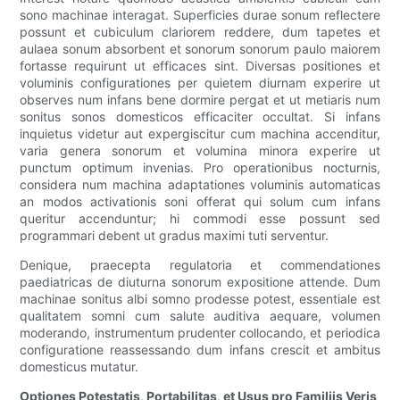
sono machinae interagat. Superficies durae sonum reflectere
possunt et cubiculum clariorem reddere, dum tapetes et
aulaea sonum absorbent et sonorum sonorum paulo maiorem
fortasse requirunt ut efficaces sint. Diversas positiones et
voluminis configurationes per quietem diurnam experire ut
observes num infans bene dormire pergat et ut metiaris num
sonitus sonos domesticos efficaciter occultat. Si infans
inquietus videtur aut expergiscitur cum machina accenditur,
varia genera sonorum et volumina minora experire ut
punctum optimum invenias. Pro operationibus nocturnis,
considera num machina adaptationes voluminis automaticas
an modos activationis soni offerat qui solum cum infans
queritur accenduntur; hi commodi esse possunt sed
programmari debent ut gradus maximi tuti serventur.
Denique, praecepta regulatoria et commendationes
paediatricas de diuturna sonorum expositione attende. Dum
machinae sonitus albi somno prodesse potest, essentiale est
qualitatem somni cum salute auditiva aequare, volumen
moderando, instrumentum prudenter collocando, et periodica
configuratione reassessando dum infans crescit et ambitus
domesticus mutatur.
Optiones Potestatis, Portabilitas, et Usus pro Familiis Veris