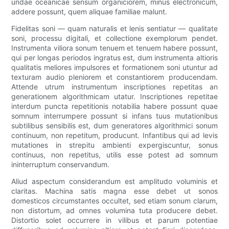
undae oceanicae sensum organiciorem, minus electronicum,
addere possunt, quem aliquae familiae malunt.
Fidelitas soni — quam naturalis et lenis sentiatur — qualitate
soni, processu digitali, et collectione exemplorum pendet.
Instrumenta viliora sonum tenuem et tenuem habere possunt,
qui per longas periodos ingratus est, dum instrumenta altioris
qualitatis meliores impulsores et formationem soni utuntur ad
texturam audio pleniorem et constantiorem producendam.
Attende utrum instrumentum inscriptiones repetitas an
generationem algorithmicam utatur. Inscriptiones repetitae
interdum puncta repetitionis notabilia habere possunt quae
somnum interrumpere possunt si infans tuus mutationibus
subtilibus sensibilis est, dum generatores algorithmici sonum
continuum, non repetitum, producunt. Infantibus qui ad levis
mutationes in strepitu ambienti expergiscuntur, sonus
continuus, non repetitus, utilis esse potest ad somnum
ininterruptum conservandum.
Aliud aspectum considerandum est amplitudo voluminis et
claritas. Machina satis magna esse debet ut sonos
domesticos circumstantes occultet, sed etiam sonum clarum,
non distortum, ad omnes volumina tuta producere debet.
Distortio solet occurrere in vilibus et parum potentiae