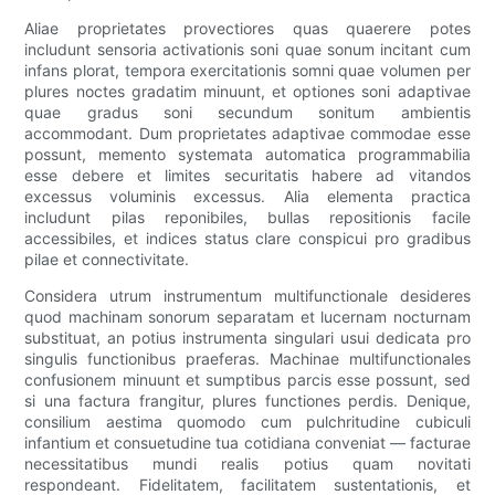
Aliae proprietates provectiores quas quaerere potes
includunt sensoria activationis soni quae sonum incitant cum
infans plorat, tempora exercitationis somni quae volumen per
plures noctes gradatim minuunt, et optiones soni adaptivae
quae gradus soni secundum sonitum ambientis
accommodant. Dum proprietates adaptivae commodae esse
possunt, memento systemata automatica programmabilia
esse debere et limites securitatis habere ad vitandos
excessus voluminis excessus. Alia elementa practica
includunt pilas reponibiles, bullas repositionis facile
accessibiles, et indices status clare conspicui pro gradibus
pilae et connectivitate.
Considera utrum instrumentum multifunctionale desideres
quod machinam sonorum separatam et lucernam nocturnam
substituat, an potius instrumenta singulari usui dedicata pro
singulis functionibus praeferas. Machinae multifunctionales
confusionem minuunt et sumptibus parcis esse possunt, sed
si una factura frangitur, plures functiones perdis. Denique,
consilium aestima quomodo cum pulchritudine cubiculi
infantium et consuetudine tua cotidiana conveniat — facturae
necessitatibus mundi realis potius quam novitati
respondeant. Fidelitatem, facilitatem sustentationis, et