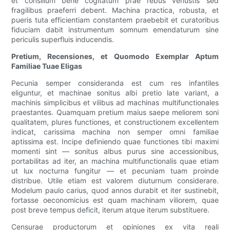
et consilium bene cogitatum prae rebus venustis sed
fragilibus praeferri debent. Machina practica, robusta, et
pueris tuta efficientiam constantem praebebit et curatoribus
fiduciam dabit instrumentum somnum emendaturum sine
periculis superfluis inducendis.
Pretium, Recensiones, et Quomodo Exemplar Aptum
Familiae Tuae Eligas
Pecunia semper consideranda est cum res infantiles
eliguntur, et machinae sonitus albi pretio late variant, a
machinis simplicibus et vilibus ad machinas multifunctionales
praestantes. Quamquam pretium maius saepe meliorem soni
qualitatem, plures functiones, et constructionem excellentem
indicat, carissima machina non semper omni familiae
aptissima est. Incipe definiendo quae functiones tibi maximi
momenti sint — sonitus albus purus sine accessionibus,
portabilitas ad iter, an machina multifunctionalis quae etiam
ut lux nocturna fungitur — et pecuniam tuam proinde
distribue. Utile etiam est valorem diuturnum considerare.
Modelum paulo carius, quod annos durabit et iter sustinebit,
fortasse oeconomicius est quam machinam viliorem, quae
post breve tempus deficit, iterum atque iterum substituere.
Censurae productorum et opiniones ex vita reali