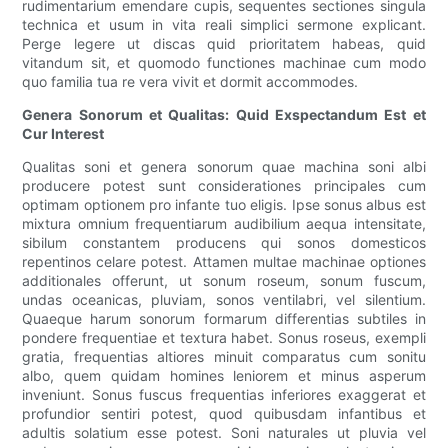
rudimentarium emendare cupis, sequentes sectiones singula
technica et usum in vita reali simplici sermone explicant.
Perge legere ut discas quid prioritatem habeas, quid
vitandum sit, et quomodo functiones machinae cum modo
quo familia tua re vera vivit et dormit accommodes.
Genera Sonorum et Qualitas: Quid Exspectandum Est et
Cur Interest
Qualitas soni et genera sonorum quae machina soni albi
producere potest sunt considerationes principales cum
optimam optionem pro infante tuo eligis. Ipse sonus albus est
mixtura omnium frequentiarum audibilium aequa intensitate,
sibilum constantem producens qui sonos domesticos
repentinos celare potest. Attamen multae machinae optiones
additionales offerunt, ut sonum roseum, sonum fuscum,
undas oceanicas, pluviam, sonos ventilabri, vel silentium.
Quaeque harum sonorum formarum differentias subtiles in
pondere frequentiae et textura habet. Sonus roseus, exempli
gratia, frequentias altiores minuit comparatus cum sonitu
albo, quem quidam homines leniorem et minus asperum
inveniunt. Sonus fuscus frequentias inferiores exaggerat et
profundior sentiri potest, quod quibusdam infantibus et
adultis solatium esse potest. Soni naturales ut pluvia vel