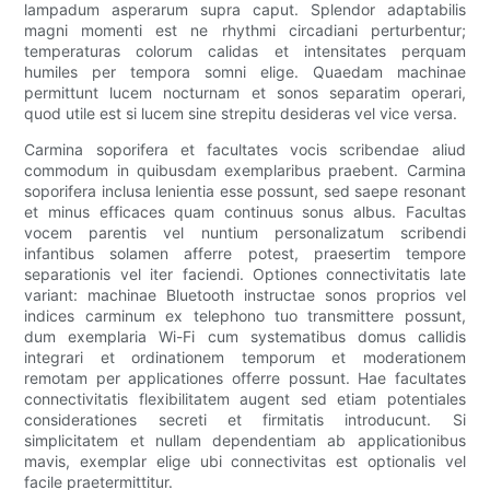
lampadum asperarum supra caput. Splendor adaptabilis
magni momenti est ne rhythmi circadiani perturbentur;
temperaturas colorum calidas et intensitates perquam
humiles per tempora somni elige. Quaedam machinae
permittunt lucem nocturnam et sonos separatim operari,
quod utile est si lucem sine strepitu desideras vel vice versa.
Carmina soporifera et facultates vocis scribendae aliud
commodum in quibusdam exemplaribus praebent. Carmina
soporifera inclusa lenientia esse possunt, sed saepe resonant
et minus efficaces quam continuus sonus albus. Facultas
vocem parentis vel nuntium personalizatum scribendi
infantibus solamen afferre potest, praesertim tempore
separationis vel iter faciendi. Optiones connectivitatis late
variant: machinae Bluetooth instructae sonos proprios vel
indices carminum ex telephono tuo transmittere possunt,
dum exemplaria Wi-Fi cum systematibus domus callidis
integrari et ordinationem temporum et moderationem
remotam per applicationes offerre possunt. Hae facultates
connectivitatis flexibilitatem augent sed etiam potentiales
considerationes secreti et firmitatis introducunt. Si
simplicitatem et nullam dependentiam ab applicationibus
mavis, exemplar elige ubi connectivitas est optionalis vel
facile praetermittitur.