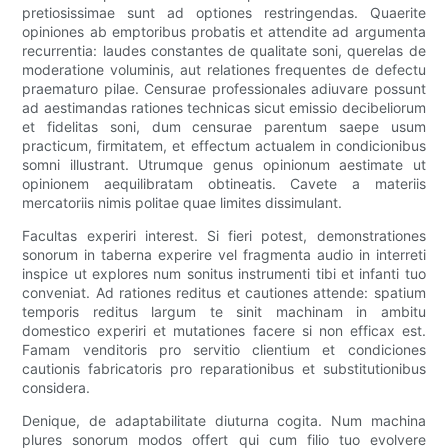
pretiosissimae sunt ad optiones restringendas. Quaerite
opiniones ab emptoribus probatis et attendite ad argumenta
recurrentia: laudes constantes de qualitate soni, querelas de
moderatione voluminis, aut relationes frequentes de defectu
praematuro pilae. Censurae professionales adiuvare possunt
ad aestimandas rationes technicas sicut emissio decibeliorum
et fidelitas soni, dum censurae parentum saepe usum
practicum, firmitatem, et effectum actualem in condicionibus
somni illustrant. Utrumque genus opinionum aestimate ut
opinionem aequilibratam obtineatis. Cavete a materiis
mercatoriis nimis politae quae limites dissimulant.
Facultas experiri interest. Si fieri potest, demonstrationes
sonorum in taberna experire vel fragmenta audio in interreti
inspice ut explores num sonitus instrumenti tibi et infanti tuo
conveniat. Ad rationes reditus et cautiones attende: spatium
temporis reditus largum te sinit machinam in ambitu
domestico experiri et mutationes facere si non efficax est.
Famam venditoris pro servitio clientium et condiciones
cautionis fabricatoris pro reparationibus et substitutionibus
considera.
Denique, de adaptabilitate diuturna cogita. Num machina
plures sonorum modos offert qui cum filio tuo evolvere