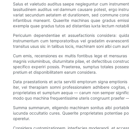
Salus et valetudo auditus saepe negleguntur cum instrumentum
lassitudinem auditus vel damnum causare potest, ergo instrume
variat secundum aetatem et durationem, sed commune consiliu
infantibus maneant. Quaerite machinas quae gradus emissio
exempla quae gradus tutos ad distantias iuxta lectum notabil
Periculum dependentiae et assuefactionis considera: qu
instrumentum cum temporatoribus vel gradatim evanescentibu
transitus usus sis: in talibus locis, machinam soni albi cum aur
Cum emis, recensiones ex multis fontibus lege et mensuras i
magnis voluminibus, diuturnitate pilae, et defectibus constru
specifico experiri possis. Praeterea, sumptus totales possess
pretium et disponibilitatem earum considera.
Data praestationis et acta servitii emptorum signa emptionis 
iter, vel therapiam somni professionalem adhibere cogitas,
proprietates et sumptum aequa — carum non semper significat 
modo quo machina frequentissime uteris congruunt praefer — qu
Summa summarum, eligendo machinam sonitus albi portabilem a
iucunda occultatio cures. Quaerite proprietates potentiae po
operetur.
Considera customizationem, interfacies moderandi, et access