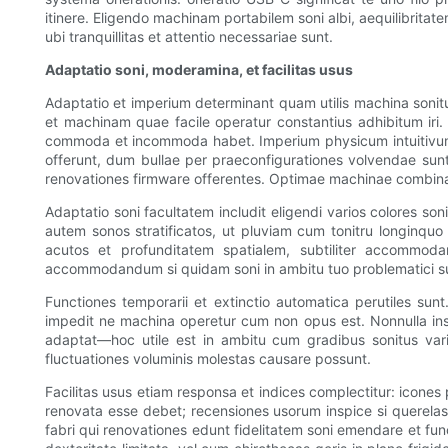
itinere. Eligendo machinam portabilem soni albi, aequilibritate
ubi tranquillitas et attentio necessariae sunt.
Adaptatio soni, moderamina, et facilitas usus
Adaptatio et imperium determinant quam utilis machina sonitus 
et machinam quae facile operatur constantius adhibitum iri.
commoda et incommoda habet. Imperium physicum intuitivum et
offerunt, dum bullae per praeconfigurationes volvendae sunt
renovationes firmware offerentes. Optimae machinae combina
Adaptatio soni facultatem includit eligendi varios colores 
autem sonos stratificatos, ut pluviam cum tonitru longinqu
acutos et profunditatem spatialem, subtiliter accommod
accommodandum si quidam soni in ambitu tuo problematici su
Functiones temporarii et extinctio automatica perutiles su
impedit ne machina operetur cum non opus est. Nonnulla ins
adaptat—hoc utile est in ambitu cum gradibus sonitus vari
fluctuationes voluminis molestas causare possunt.
Facilitas usus etiam responsa et indices complectitur: icones p
renovata esse debet; recensiones usorum inspice si querelas
fabri qui renovationes edunt fidelitatem soni emendare et fun