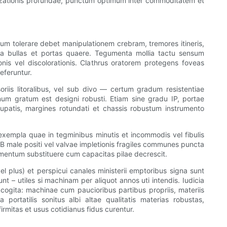
omizationis profundae, punctum optimum inter commoditatem et
ctum tolerare debet manipulationem crebram, tremores itineris,
irca bullas et portas quaere. Tegumenta mollia tactu sensum
is vel discolorationis. Clathrus oratorem protegens foveas
aeferuntur.
oriis litoralibus, vel sub divo — certum gradum resistentiae
num gratum est designi robusti. Etiam sine gradu IP, portae
upatis, margines rotundati et chassis robustum instrumento
 exempla quae in tegminibus minutis et incommodis vel fibulis
USB male positi vel valvae impletionis fragiles communes puncta
umentum substituere cum capacitas pilae decrescit.
l plus) et perspicui canales ministerii emptoribus signa sunt
– utiles si machinam per aliquot annos uti intendis. Iudicia
 cogita: machinae cum paucioribus partibus propriis, materiis
 portatilis sonitus albi altae qualitatis materias robustas,
rmitas et usus cotidianus fidus curentur.