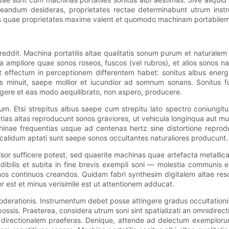
creandum desideras, proprietates rectae determinabunt utrum ins
 quae proprietates maxime valent et quomodo machinam portabilem so
 reddit. Machina portatilis altae qualitatis sonum purum et natural
a ampliore quae sonos roseos, fuscos (vel rubros), et alios sonos na
effectum in perceptionem differentem habet: sonitus albus energi
bus minuit, saepe mollior et iucundior ad somnum sonans. Sonitus 
ligere et eas modo aequilibrato, non aspero, producere.
um. Etsi strepitus albus saepe cum strepitu lato spectro coniungitur
s altas reproducunt sonos graviores, ut vehicula longinqua aut murm
hinae frequentias usque ad centenas hertz sine distortione reprod
 calidum aptati sunt saepe sonos occultantes naturaliores producunt.
or sufficere potest, sed quaerite machinas quae artefacta metallica
ibilis et subita in fine brevis exempli soni — molestia communis est 
os continuos creandos. Quidam fabri synthesim digitalem altae res
 est et minus verisimile est ut attentionem adducat.
erationis. Instrumentum debet posse attingere gradus occultationis e
ssis. Praeterea, considera utrum soni sint spatializati an omnidirect
is directionalem praeferas. Denique, attende ad delectum exemploru