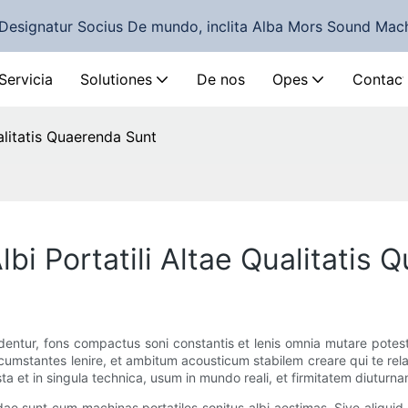
Designatur Socius De mundo, inclita Alba Mors Sound Mac
Servicia
Solutiones
De nos
Opes
Contact
alitatis Quaerenda Sunt
bi Portatili Altae Qualitatis
identur, fons compactus soni constantis et lenis omnia mutare potes
ircumstantes lenire, et ambitum acousticum stabilem creare qui te re
sta et in singula technica, usum in mundo reali, et firmitatem diuturn
ae sunt cum machinas portatiles sonitus albi aestimas. Sive aliqui