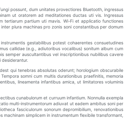
ungi possunt, dum unitates provectiores Bluetooth, ingressus
chinam ut oratorem ad meditationes ductas uti vis. Ingressus
m tertiarum partium uti mavis. Wi-Fi et applicatio functiones
 inter plura machinas pro zonis soni constantibus per domum
 instrumentis gestabilibus potest cohaerentes consuetudines
mus callidae (e.g., adiutoribus vocalibus) sonitum album cum
is semper auscultantibus vel inscriptionibus nubilibus cavere
i desiderantur.
rodest qui tenebras absolutas oderunt; horologium obscurabile
. Tempora somni cum multis durationibus praefinitis, memoria
ntibus, lineamenta infantibus amica, ut limitatores voluminis
 vectibus cunabulorum et curruum infantium. Nonnulla exempla
izatio multi-instrumentorum adiuvat ut eadem ambitus soni per
liotheca fasciculorum sonorum depromibilium, renovationibus
es machinam simplicem in instrumentum flexibile transformant,