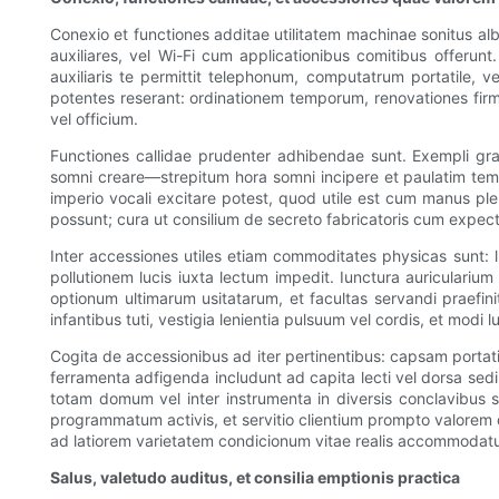
Conexio et functiones additae utilitatem machinae sonitus a
auxiliares, vel Wi-Fi cum applicationibus comitibus offerun
auxiliaris te permittit telephonum, computatrum portatile, v
potentes reserant: ordinationem temporum, renovationes fir
vel officium.
Functiones callidae prudenter adhibendae sunt. Exempli gra
somni creare—strepitum hora somni incipere et paulatim temp
imperio vocali excitare potest, quod utile est cum manus ple
possunt; cura ut consilium de secreto fabricatoris cum expecta
Inter accessiones utiles etiam commoditates physicas sunt: ​
pollutionem lucis iuxta lectum impedit. Iunctura auriculari
optionum ultimarum usitatarum, et facultas servandi praefini
infantibus tuti, vestigia lenientia pulsuum vel cordis, et modi
Cogita de accessionibus ad iter pertinentibus: capsam porta
ferramenta adfigenda includunt ad capita lecti vel dorsa sed
totam domum vel inter instrumenta in diversis conclavibus 
programmatum activis, et servitio clientium prompto valorem 
ad latiorem varietatem condicionum vitae realis accommodat
Salus, valetudo auditus, et consilia emptionis practica