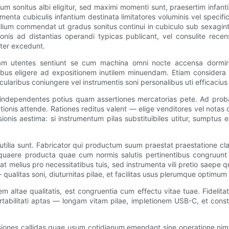
 sonitus albi eligitur, sed maximi momenti sunt, praesertim infantib
nta cubiculis infantium destinata limitatores voluminis vel specifi
m commendat ut gradus sonitus continui in cubiculo sub sexaginta 
nis ad distantias operandi typicas publicant, vel consulite rece
iter excedunt.
idam utentes sentiunt se cum machina omni nocte accensa dormi
s eligere ad expositionem inutilem minuendam. Etiam considera ut
icularibus coniungere vel instrumentis soni personalibus uti efficacius
ndependentes potius quam assertiones mercatorias pete. Ad probation
ctionis attende. Rationes reditus valent — elige venditores vel notas
ionis aestima: si instrumentum pilas substituibiles utitur, sumptus 
utilia sunt. Fabricator qui productum suum praestat praestatione cla
 quaere producta quae cum normis salutis pertinentibus congruunt
melius pro necessitatibus tuis, sed instrumenta vili pretio saepe q
alitas soni, diuturnitas pilae, et facilitas usus plerumque optimum 
ltae qualitatis, est congruentia cum effectu vitae tuae. Fidelitat
rtabilitati aptas — longam vitam pilae, impletionem USB-C, et const
iones callidas quae usum cotidianum emendant sine operatione nimi