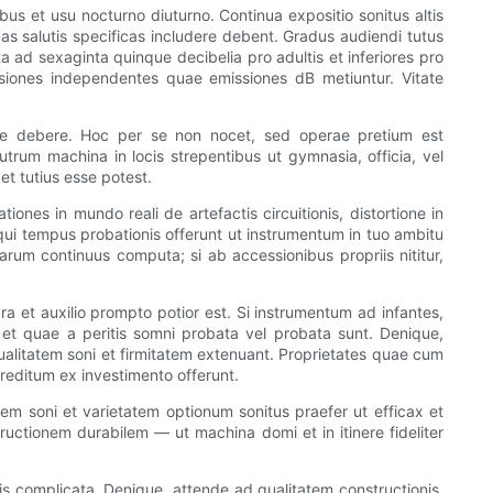
us et usu nocturno diuturno. Continua expositio sonitus altis
cas salutis specificas includere debent. Gradus audiendi tutus
ad sexaginta quinque decibelia pro adultis et inferiores pro
nsiones independentes quae emissiones dB metiuntur. Vitate
re debere. Hoc per se non nocet, sed operae pretium est
rum machina in locis strepentibus ut gymnasia, officia, vel
 et tutius esse potest.
es in mundo reali de artefactis circuitionis, distortione in
 qui tempus probationis offerunt ut instrumentum in tuo ambitu
earum continuus computa; si ab accessionibus propriis nititur,
ra et auxilio prompto potior est. Si instrumentum ad infantes,
 et quae a peritis somni probata vel probata sunt. Denique,
ualitatem soni et firmitatem extenuant. Proprietates quae cum
reditum ex investimento offerunt.
em soni et varietatem optionum sonitus praefer ut efficax et
ructionem durabilem — ut machina domi et in itinere fideliter
s complicata. Denique, attende ad qualitatem constructionis,