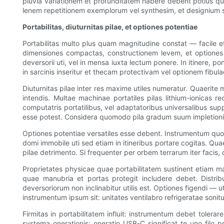
pluvia variationem et profunditatem habere debent potius quam
lenem repetitionem exemplorum vel synthesim, et designium s
Portabilitas, diuturnitas pilae, et optiones potentiae
Portabilitas multo plus quam magnitudine constat — facile e
dimensiones compactas, constructionem levem, et optiones pot
deversorii uti, vel in mensa iuxta lectum ponere. In itinere,
in sarcinis inseritur et thecam protectivam vel optionem fibulae
Diuturnitas pilae inter res maxime utiles numeratur. Quaerite
intendis. Multae machinae portatiles pilas lithium-ionicas
computatris portatilibus, vel adaptatoribus universalibus supp
esse potest. Considera quomodo pila gradum suum impletionis i
Optiones potentiae versatiles esse debent. Instrumentum quo
domi immobile uti sed etiam in itineribus portare cogitas. Q
pilae detrimento. Si frequenter per orbem terrarum iter facis
Proprietates physicae quae portabilitatem sustinent etiam ma
quae manubria et portas protegit includere debet. Distrib
deversoriorum non inclinabitur utilis est. Optiones figendi —
instrumentum ipsum sit: unitates ventilabro refrigeratae son
Firmitas in portabilitatem influit: instrumentum debet tolera
systema onerationis: oneratio USB-C significat te uno filo