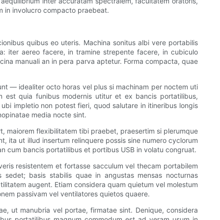
 aequilibrium inter accuratam spectralem, facultatem oratoris,
m in involucro compacto praebeat.
nibus quibus eo uteris. Machina sonitus albi vere portabilis
: iter aereo facere, in tramine strepente facere, in cubiculo
sarcina manuali an in pera parva aptetur. Forma compacta, quae
unt — idealiter octo horas vel plus si machinam per noctem uti
est quia funibus modernis utitur et ex bancis portatilibus,
i impletio non potest fieri, quod salutare in itineribus longis
nopinatae media nocte sint.
maiorem flexibilitatem tibi praebet, praesertim si plerumque
 ita ut illud insertum relinquere possis sine numero cyclorum
an cum bancis portatilibus et portibus USB in volatu congruat.
lveris resistentem et fortasse sacculum vel thecam portabilem
us sedet; basis stabilis quae in angustas mensas nocturnas
rsatilitatem augent. Etiam considera quam quietum vel molestum
onem passivam vel ventilatores quietos quaere.
vae, ut manubria vel portae, firmatae sint. Denique, considera
latoribus portatilibus magnum commodum est ad veram usum in