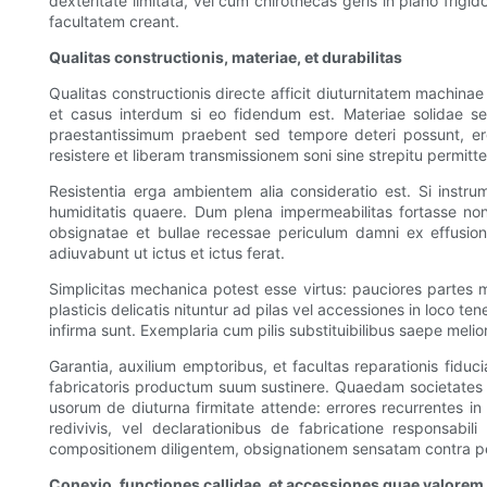
dexteritate limitata, vel cum chirothecas geris in plano fr
facultatem creant.
Qualitas constructionis, materiae, et durabilitas
Qualitas constructionis directe afficit diuturnitatem machina
et casus interdum si eo fidendum est. Materiae solidae sen
praestantissimum praebent sed tempore deteri possunt, erg
resistere et liberam transmissionem soni sine strepitu permittere 
Resistentia erga ambientem alia consideratio est. Si instru
humiditatis quaere. Dum plena impermeabilitas fortasse non
obsignatae et bullae recessae periculum damni ex effusion
adiuvabunt ut ictus et ictus ferat.
Simplicitas mechanica potest esse virtus: pauciores partes m
plasticis delicatis nituntur ad pilas vel accessiones in loco 
infirma sunt. Exemplaria cum pilis substituibilibus saepe me
Garantia, auxilium emptoribus, et facultas reparationis fidu
fabricatoris productum suum sustinere. Quaedam societates r
usorum de diuturna firmitate attende: errores recurrentes in
redivivis, vel declarationibus de fabricatione responsabili
compositionem diligentem, obsignationem sensatam contra peric
Conexio, functiones callidae, et accessiones quae valorem