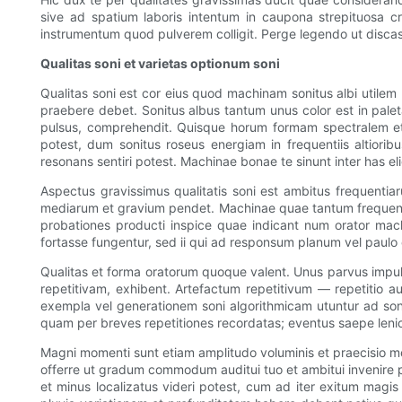
sive ad spatium laboris intentum in caupona strepituosa 
instrumentum quod pulverem colligit. Perge legendo ut discas
Qualitas soni et varietas optionum soni
Qualitas soni est cor eius quod machinam sonitus albi utilem
praebere debet. Sonitus albus tantum unus color est in palet
pulsus, comprehendit. Quisque horum formam spectralem et 
potest, dum sonitus roseus energiam in frequentiis altiori
resonans sentiri potest. Machinae bonae te sinunt inter has e
Aspectus gravissimus qualitatis soni est ambitus frequentiar
mediarum et gravium pendet. Machinae quae tantum frequentia
probationes producti inspice quae indicant num orator mac
fortasse fungentur, sed ii qui ad responsum planum vel paulo
Qualitas et forma oratorum quoque valent. Unus parvus impuls
repetitivam, exhibent. Artefactum repetitivum — repetitio aud
exempla vel generationem soni algorithmicam utuntur ad son
quam per breves repetitiones recordatas; eventus saepe lenior
Magni momenti sunt etiam amplitudo voluminis et praecisio mod
offerre ut gradum commodum auditui tuo et ambitui invenire po
et minus localizatus videri potest, cum ad iter exitum mag