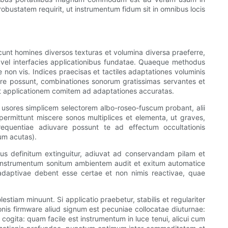
 robustatem requirit, ut instrumentum fidum sit in omnibus locis
oscunt homines diversos texturas et volumina diversa praeferre,
, vel interfacies applicationibus fundatae. Quaeque methodus
on vis. Indices praecisas et tactiles adaptationes voluminis
bere possunt, combinationes sonorum gratissimas servantes et
t applicationem comitem ad adaptationes accuratas.
 usores simplicem selectorem albo-roseo-fuscum probant, alii
ermittunt miscere sonos multiplices et elementa, ut graves,
equentiae adiuvare possunt te ad effectum occultationis
um acutas).
pus definitum extinguitur, adiuvat ad conservandam pilam et
i instrumentum sonitum ambientem audit et exitum automatice
 adaptivae debent esse certae et non nimis reactivae, quae
estiam minuunt. Si applicatio praebetur, stabilis et regulariter
nis firmware aliud signum est pecuniae collocatae diuturnae:
cogita: quam facile est instrumentum in luce tenui, alicui cum