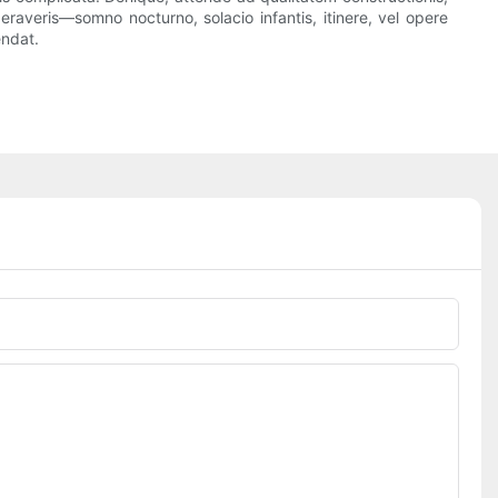
eraveris—somno nocturno, solacio infantis, itinere, vel opere
endat.