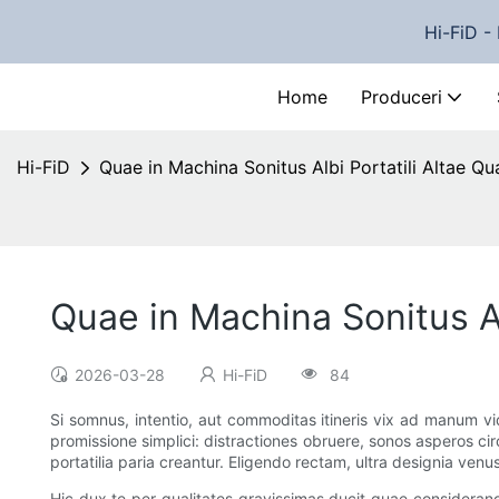
Hi-FiD - 
Home
Produceri
Hi-FiD
Quae in Machina Sonitus Albi Portatili Altae Qu
Quae in Machina Sonitus Al
2026-03-28
Hi-FiD
84
Si somnus, intentio, aut commoditas itineris vix ad manum v
promissione simplici: distractiones obruere, sonos asperos c
portatilia paria creantur. Eligendo rectam, ultra designia venu
Hic dux te per qualitates gravissimas ducit quae considerand