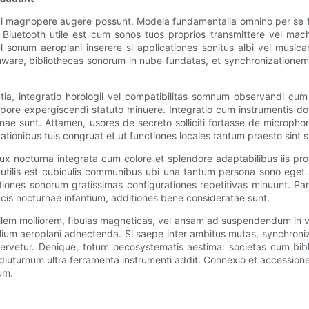
lbi magnopere augere possunt. Modela fundamentalia omnino per se f
t. Bluetooth utile est cum sonos tuos proprios transmittere vel ma
el sonum aeroplani inserere si applicationes sonitus albi vel musica
mware, bibliothecas sonorum in nube fundatas, et synchronizationem
tia, integratio horologii vel compatibilitas somnum observandi cum
ore expergiscendi statuto minuere. Integratio cum instrumentis do
nae sunt. Attamen, usores de secreto solliciti fortasse de microphon
tionibus tuis congruat et ut functiones locales tantum praesto sint s
​lux nocturna integrata cum colore et splendore adaptabilibus iis p
um utilis est cubiculis communibus ubi una tantum persona sono eget
tiones sonorum gratissimas configurationes repetitivas minuunt. Pare
 lucis nocturnae infantium, additiones bene consideratae sunt.
tilem molliorem, fibulas magneticas, vel ansam ad suspendendum in
ilium aeroplani adnectenda. Si saepe inter ambitus mutas, synchron
servetur. Denique, totum oecosystematis aestima: societas cum bib
diuturnum ultra ferramenta instrumenti addit. Connexio et accession
um.