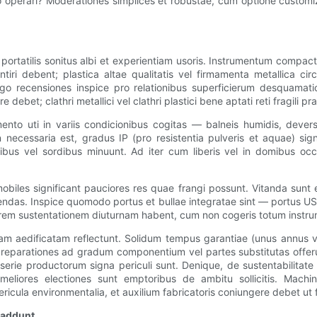
igido operari? Moderationes simplices et robustae, cum optione cust
e portatilis sonitus albi et experientiam usoris. Instrumentum compa
tiri debent; plastica altae qualitatis vel firmamenta metallica c
o recensiones inspice pro relationibus superficierum desquamation
debet; clathri metallici vel clathri plastici bene aptati reti fragili pr
mento uti in variis condicionibus cogitas — balneis humidis, devers
 necessaria est, gradus IP (pro resistentia pulveris et aquae) sig
ibus vel sordibus minuunt. Ad iter cum liberis vel in domibus occ
obiles significant pauciores res quae frangi possunt. Vitanda sunt
tenendas. Inspice quomodo portus et bullae integratae sint — portus 
liorem sustentationem diuturnam habent, cum non cogeris totum instr
ciam aedificatam reflectunt. Solidum tempus garantiae (unus annus ve
eparationes ad gradum componentium vel partes substitutas offerunt 
 serie productorum signa periculi sunt. Denique, de sustentabilitate
 meliores electiones sunt emptoribus de ambitu sollicitis. Machina
ula environmentalia, et auxilium fabricatoris coniungere debet ut fi
 addunt