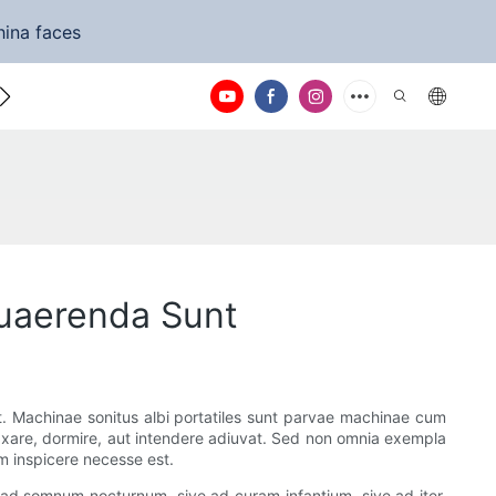
hina faces
a nos
 Quaerenda Sunt
t. Machinae sonitus albi portatiles sunt parvae machinae cum
laxare, dormire, aut intendere adiuvat. Sed non omnia exempla
am inspicere necesse est.
d ad somnum nocturnum, sive ad curam infantium, sive ad iter,