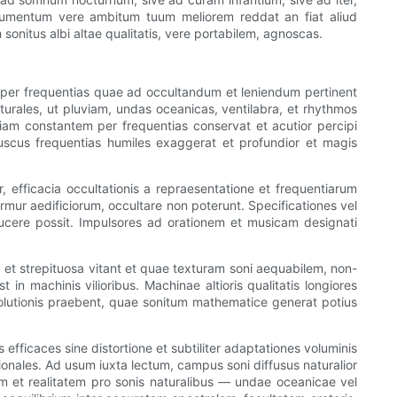
trumentum vere ambitum tuum meliorem reddat an fiat aliud
nitus albi altae qualitatis, vere portabilem, agnoscas.
em per frequentias quae ad occultandum et leniendum pertinent
turales, ut pluviam, undas oceanicas, ventilabra, et rhythmos
am constantem per frequentias conservat et acutior percipi
fuscus frequentias humiles exaggerat et profundior et magis
, efficacia occultationis a repraesentatione et frequentiarum
ur aedificiorum, occultare non poterunt. Specificationes vel
ucere possit. Impulsores ad orationem et musicam designati
 et strepituosa vitant et quae texturam soni aequabilem, non-
in machinis vilioribus. Machinae altioris qualitatis longiores
olutionis praebent, quae sonitum mathematice generat potius
fficaces sine distortione et subtiliter adaptationes voluminis
ionales. Ad usum iuxta lectum, campus soni diffusus naturalior
m et realitatem pro sonis naturalibus — undae oceanicae vel