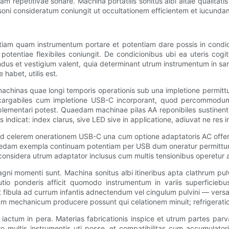
 repetitivae sonare. Machina portatilis sonitus albi altae qualitatis
oni consideratum coniungit ut occultationem efficientem et iucunda
tiam quam instrumentum portare et potentiam dare possis in condicio
entiae flexibiles coniungit. De condicionibus ubi ea uteris cogita
 pondus et vestigium valent, quia determinant utrum instrumentum in 
 habet, utilis est.
 machinas quae longi temporis operationis sub una impletione permitt
 recargabiles cum impletione USB-C incorporant, quod percommodum 
lementari potest. Quaedam machinae pilas AA reponibiles sustinent ub
ndicat: index clarus, sive LED sive in applicatione, adiuvat ne res i
d celerem onerationem USB-C una cum optione adaptatoris AC offert, 
uaedam exempla continuam potentiam per USB dum oneratur permittunt,
, considera utrum adaptator inclusus cum multis tensionibus operetur 
gni momenti sunt. Machina sonitus albi itineribus apta clathrum pu
utio ponderis afficit quomodo instrumentum in variis superficieb
 ut fibula ad currum infantis adnectendum vel cingulum pulvini — ve
itum mechanicum producere possunt qui celationem minuit; refrigerati
re iactum in pera. Materias fabricationis inspice et utrum partes par
 pro multis instrumentis uti posse, et compatibilitas cum accumu