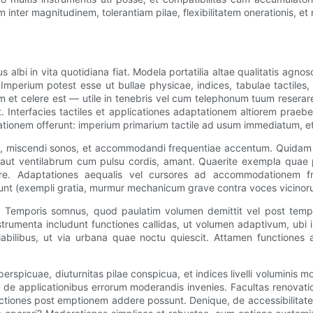
m inter magnitudinem, tolerantiam pilae, flexibilitatem onerationis, et
albi in vita quotidiana fiat. Modela portatilia altae qualitatis agn
 Imperium potest esse ut bullae physicae, indices, tabulae tactiles
 celere est — utile in tenebris vel cum telephonum tuum reserare n
. Interfacies tactiles et applicationes adaptationem altiorem prae
tionem offerunt: imperium primarium tactile ad usum immediatum, e
soni, miscendi sonos, et accommodandi frequentiae accentum. Quidam
o aut ventilabrum cum pulsu cordis, amant. Quaerite exempla quae p
are. Adaptationes aequalis vel cursores ad accommodationem fr
nt (exempli gratia, murmur mechanicum grave contra voces vicinor
nt. Temporis somnus, quod paulatim volumen demittit vel post tem
trumenta includunt functiones callidas, ut volumen adaptivum, ub
abilibus, ut via urbana quae noctu quiescit. Attamen functiones
erspicuae, diuturnitas pilae conspicua, et indices livelli voluminis mol
 de applicationibus errorum moderandis invenies. Facultas renovatio
ctiones post emptionem addere possunt. Denique, de accessibilitate 