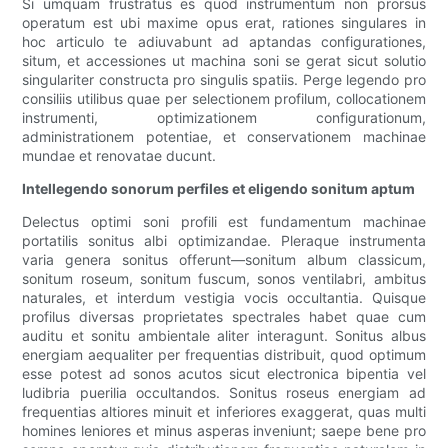
Si umquam frustratus es quod instrumentum non prorsus
operatum est ubi maxime opus erat, rationes singulares in
hoc articulo te adiuvabunt ad aptandas configurationes,
situm, et accessiones ut machina soni se gerat sicut solutio
singulariter constructa pro singulis spatiis. Perge legendo pro
consiliis utilibus quae per selectionem profilum, collocationem
instrumenti, optimizationem configurationum,
administrationem potentiae, et conservationem machinae
mundae et renovatae ducunt.
Intellegendo sonorum perfiles et eligendo sonitum aptum
Delectus optimi soni profili est fundamentum machinae
portatilis sonitus albi optimizandae. Pleraque instrumenta
varia genera sonitus offerunt—sonitum album classicum,
sonitum roseum, sonitum fuscum, sonos ventilabri, ambitus
naturales, et interdum vestigia vocis occultantia. Quisque
profilus diversas proprietates spectrales habet quae cum
auditu et sonitu ambientale aliter interagunt. Sonitus albus
energiam aequaliter per frequentias distribuit, quod optimum
esse potest ad sonos acutos sicut electronica bipentia vel
ludibria puerilia occultandos. Sonitus roseus energiam ad
frequentias altiores minuit et inferiores exaggerat, quas multi
homines leniores et minus asperas inveniunt; saepe bene pro