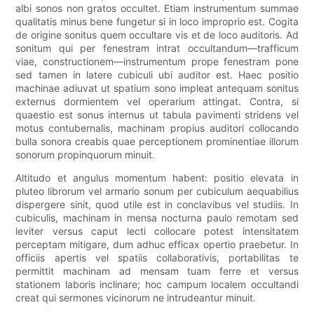
albi sonos non gratos occultet. Etiam instrumentum summae
qualitatis minus bene fungetur si in loco improprio est. Cogita
de origine sonitus quem occultare vis et de loco auditoris. Ad
sonitum qui per fenestram intrat occultandum—trafficum
viae, constructionem—instrumentum prope fenestram pone
sed tamen in latere cubiculi ubi auditor est. Haec positio
machinae adiuvat ut spatium sono impleat antequam sonitus
externus dormientem vel operarium attingat. Contra, si
quaestio est sonus internus ut tabula pavimenti stridens vel
motus contubernalis, machinam propius auditori collocando
bulla sonora creabis quae perceptionem prominentiae illorum
sonorum propinquorum minuit.
Altitudo et angulus momentum habent: positio elevata in
pluteo librorum vel armario sonum per cubiculum aequabilius
dispergere sinit, quod utile est in conclavibus vel studiis. In
cubiculis, machinam in mensa nocturna paulo remotam sed
leviter versus caput lecti collocare potest intensitatem
perceptam mitigare, dum adhuc efficax opertio praebetur. In
officiis apertis vel spatiis collaborativis, portabilitas te
permittit machinam ad mensam tuam ferre et versus
stationem laboris inclinare; hoc campum localem occultandi
creat qui sermones vicinorum ne intrudeantur minuit.