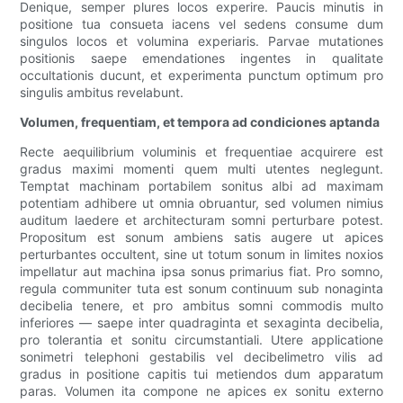
Denique, semper plures locos experire. Paucis minutis in
positione tua consueta iacens vel sedens consume dum
singulos locos et volumina experiaris. Parvae mutationes
positionis saepe emendationes ingentes in qualitate
occultationis ducunt, et experimenta punctum optimum pro
singulis ambitus revelabunt.
Volumen, frequentiam, et tempora ad condiciones aptanda
Recte aequilibrium voluminis et frequentiae acquirere est
gradus maximi momenti quem multi utentes neglegunt.
Temptat machinam portabilem sonitus albi ad maximam
potentiam adhibere ut omnia obruantur, sed volumen nimius
auditum laedere et architecturam somni perturbare potest.
Propositum est sonum ambiens satis augere ut apices
perturbantes occultent, sine ut totum sonum in limites noxios
impellatur aut machina ipsa sonus primarius fiat. Pro somno,
regula communiter tuta est sonum continuum sub nonaginta
decibelia tenere, et pro ambitus somni commodis multo
inferiores — saepe inter quadraginta et sexaginta decibelia,
pro tolerantia et sonitu circumstantiali. Utere applicatione
sonimetri telephoni gestabilis vel decibelimetro vilis ad
gradus in positione capitis tui metiendos dum apparatum
paras. Volumen ita compone ne apices ex sonitu externo