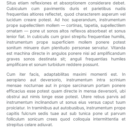
Situs etiam reflexiones et absorptionem considerare debet.
Cubiculum cum pavimentis duris et parietibus nudis
frequentias altiores reflectet, quod characterem asperum vel
lucidum creare potest. Ad hoc superandum, instrumentum
prope supellectilem mollem — cortinas, tapetia, supellectilem
ornatam — pone ut sonos altos reflexos absorbeat et sonus
lenior fiat. In cubiculis cum gravi strepitu frequentiae humilis,
instrumentum prope superficiem mollem ponere potest
sonitum minuere dum plenitudo personae servatur. Vitanda
est machina directe in angulos ponere nisi ad amplificandum
graves sonos destinata sit; anguli frequentias humiles
amplificare et sonum turbidum reddere possunt.
Cum iter facis, adaptabilitas maximi momenti est. In
aeroplano aut deversorio, instrumentum intra scrinium
mensae nocturnae aut in prope sarcinarum portam ponere
efficacius esse potest quam directe in mensa deversorii, ubi
obstrui aut nimis longe esse potest. Utere rebus parvis ad
instrumentum inclinandum ut sonus eius versus caput tuum
proiciatur. In traminibus aut autobusibus, instrumentum prope
capitis fulcrum sedis tuae aut sub tunica pone ut parvum
folliculum sonicum crees quod colloquia intermittentia et
strepitus celare adiuvat.