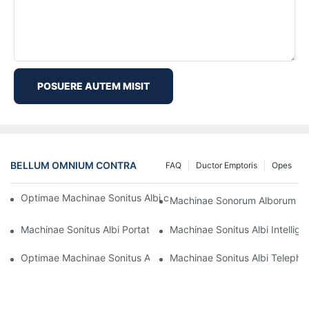
POSUERE AUTEM MISIT
BELLUM OMNIUM CONTRA
FAQ
Ductor Emptoris
Opes
Optimae Machinae Sonitus Albi cum Sonis Naturae ad Relaxati
Machinae Sonorum Alborum ad
Machinae Sonitus Albi Portatiles: Solutiones Somni Viatoribus-1
Machinae Sonitus Albi Intelli
Optimae Machinae Sonitus Albi Clamoris pro Dormientibus Grav
Machinae Sonitus Albi Teleph