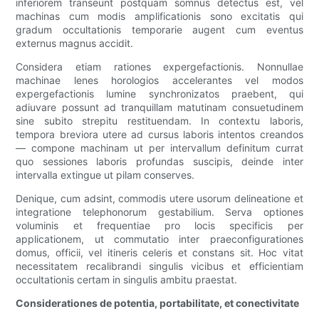
inferiorem transeunt postquam somnus detectus est, vel
machinas cum modis amplificationis sono excitatis qui
gradum occultationis temporarie augent cum eventus
externus magnus accidit.
Considera etiam rationes expergefactionis. Nonnullae
machinae lenes horologios accelerantes vel modos
expergefactionis lumine synchronizatos praebent, qui
adiuvare possunt ad tranquillam matutinam consuetudinem
sine subito strepitu restituendam. In contextu laboris,
tempora breviora utere ad cursus laboris intentos creandos
— compone machinam ut per intervallum definitum currat
quo sessiones laboris profundas suscipis, deinde inter
intervalla extingue ut pilam conserves.
Denique, cum adsint, commodis utere usorum delineatione et
integratione telephonorum gestabilium. Serva optiones
voluminis et frequentiae pro locis specificis per
applicationem, ut commutatio inter praeconfigurationes
domus, officii, vel itineris celeris et constans sit. Hoc vitat
necessitatem recalibrandi singulis vicibus et efficientiam
occultationis certam in singulis ambitu praestat.
Considerationes de potentia, portabilitate, et conectivitate