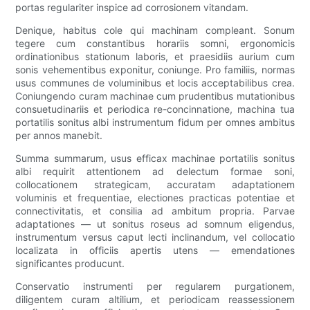
portas regulariter inspice ad corrosionem vitandam.
Denique, habitus cole qui machinam compleant. Sonum
tegere cum constantibus horariis somni, ergonomicis
ordinationibus stationum laboris, et praesidiis aurium cum
sonis vehementibus exponitur, coniunge. Pro familiis, normas
usus communes de voluminibus et locis acceptabilibus crea.
Coniungendo curam machinae cum prudentibus mutationibus
consuetudinariis et periodica re-concinnatione, machina tua
portatilis sonitus albi instrumentum fidum per omnes ambitus
per annos manebit.
Summa summarum, usus efficax machinae portatilis sonitus
albi requirit attentionem ad delectum formae soni,
collocationem strategicam, accuratam adaptationem
voluminis et frequentiae, electiones practicas potentiae et
connectivitatis, et consilia ad ambitum propria. Parvae
adaptationes — ut sonitus roseus ad somnum eligendus,
instrumentum versus caput lecti inclinandum, vel collocatio
localizata in officiis apertis utens — emendationes
significantes producunt.
Conservatio instrumenti per regularem purgationem,
diligentem curam altilium, et periodicam reassessionem