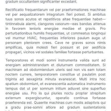
gradum occultantem significanter excedant.
Rectificatio frequentiarum vel per praeformationes machinae
vel per aequalizatorem integratum fieri potest. Si ambitus
tuus sonos acutos et repetitivos altae frequentiae habet—
tintinnabula alarmi, clangores vasorum—eas bandas attenua
in favorem lenioris energiae mediae et gravis. Pro
perturbationibus humilis frequentiae, ut commeatus longinqui
vel murmur HVAC, frequentias inferiores paulum auge ut
personam pleniorem crees. Cave ne graves sonos nimis
amplificas, quia molesti fieri possunt et per aedificia
propagari, vicinos vel sodales familiae fortasse perturbantes.
Temporatores et modi somni instrumenta valida sunt ad
energiam administrandam et diuturnam commoditatem. Si
machinam ad obdormiendum uteris sed non vis eam totam
noctem currere, temporatorem constitue ut paulatim post
triginta ad sexaginta minuta evanescat. Multi intra hoc
spatium obdormiunt, et evanescentia automatica instrumento
tempus dat ut per somnum initium adiuvet sine superfluo
energiae usu. Pro iis qui pluries noctu propter strepitum
externum expergiscuntur, operatio continua fortasse
praeferenda est. Quaerite machinas cum modis adaptivis qui
a gradu prae-somni altiore ad gradum sustentationis