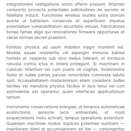
integrationem vestigationis somni offerre possunt. Attamen
coniunctio provecta potentiales sollicitudines de secreto et
fidelitate inducit. Functiones wireless inutiles extra domum
averte ut batteriam conserves et superficiem impetus
potentialium vulnerabilitatum securitatis minuas. Fabricatores
bonae famae elige qui renovationes firmware opportunas et
claras normas secreti praebent.
Firmitas physica ad usum mobilem magni momenti est.
Modela aquae resistentia vel aspergini immunia balnea
humida et vesperas sub divo melius tolerant, et involucra
robusta contra ictus in itinere protegunt. Si machinam in
cubiculo infantium vel cum pueris uti cogitas, moderamina
fluida et nullae partes parvae removibiles commoda salutis
sunt. Accessibilitatem moderaminum etiam considera: bullas
tactiles vel manubria physica facilius in luce tenui vel cum
somnolentia est operantur quam interfaces applicationum
tantum.
Instrumenta conservationis energiae, ut tempora automaticae
exstinctionis, sensoria lucis ambientalis, et modi
exspectationis motu activati, tempus operationis extendunt.
Quaedam machinae modos duplices potentiae sustinent —
insertionem domi et accumulatorem ad iter — coniungentes