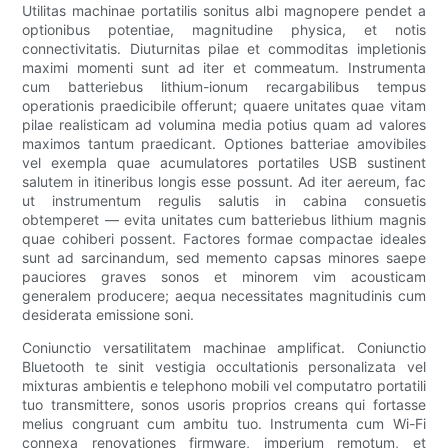
Utilitas machinae portatilis sonitus albi magnopere pendet a
optionibus potentiae, magnitudine physica, et notis
connectivitatis. Diuturnitas pilae et commoditas impletionis
maximi momenti sunt ad iter et commeatum. Instrumenta
cum batteriebus lithium-ionum recargabilibus tempus
operationis praedicibile offerunt; quaere unitates quae vitam
pilae realisticam ad volumina media potius quam ad valores
maximos tantum praedicant. Optiones batteriae amovibiles
vel exempla quae acumulatores portatiles USB sustinent
salutem in itineribus longis esse possunt. Ad iter aereum, fac
ut instrumentum regulis salutis in cabina consuetis
obtemperet — evita unitates cum batteriebus lithium magnis
quae cohiberi possent. Factores formae compactae ideales
sunt ad sarcinandum, sed memento capsas minores saepe
pauciores graves sonos et minorem vim acousticam
generalem producere; aequa necessitates magnitudinis cum
desiderata emissione soni.
Coniunctio versatilitatem machinae amplificat. Coniunctio
Bluetooth te sinit vestigia occultationis personalizata vel
mixturas ambientis e telephono mobili vel computatro portatili
tuo transmittere, sonos usoris proprios creans qui fortasse
melius congruant cum ambitu tuo. Instrumenta cum Wi-Fi
connexa renovationes firmware, imperium remotum, et