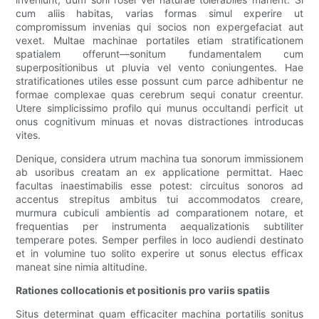
cum aliis habitas, varias formas simul experire ut
compromissum invenias qui socios non expergefaciat aut
vexet. Multae machinae portatiles etiam stratificationem
spatialem offerunt—sonitum fundamentalem cum
superpositionibus ut pluvia vel vento coniungentes. Hae
stratificationes utiles esse possunt cum parce adhibentur ne
formae complexae quas cerebrum sequi conatur creentur.
Utere simplicissimo profilo qui munus occultandi perficit ut
onus cognitivum minuas et novas distractiones introducas
vites.
Denique, considera utrum machina tua sonorum immissionem
ab usoribus creatam an ex applicatione permittat. Haec
facultas inaestimabilis esse potest: circuitus sonoros ad
accentus strepitus ambitus tui accommodatos creare,
murmura cubiculi ambientis ad comparationem notare, et
frequentias per instrumenta aequalizationis subtiliter
temperare potes. Semper perfiles in loco audiendi destinato
et in volumine tuo solito experire ut sonus electus efficax
maneat sine nimia altitudine.
Rationes collocationis et positionis pro variis spatiis
Situs determinat quam efficaciter machina portatilis sonitus