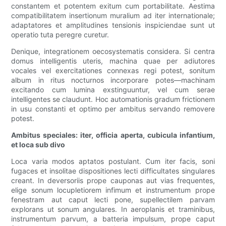
constantem et potentem exitum cum portabilitate. Aestima
compatibilitatem insertionum muralium ad iter internationale;
adaptatores et amplitudines tensionis inspiciendae sunt ut
operatio tuta peregre curetur.
Denique, integrationem oecosystematis considera. Si centra
domus intelligentis uteris, machina quae per adiutores
vocales vel exercitationes connexas regi potest, sonitum
album in ritus nocturnos incorporare potes—machinam
excitando cum lumina exstinguuntur, vel cum serae
intelligentes se claudunt. Hoc automationis gradum frictionem
in usu constanti et optimo per ambitus servando removere
potest.
Ambitus speciales: iter, officia aperta, cubicula infantium,
et loca sub divo
Loca varia modos aptatos postulant. Cum iter facis, soni
fugaces et insolitae dispositiones lecti difficultates singulares
creant. In deversoriis prope cauponas aut vias frequentes,
elige sonum locupletiorem infimum et instrumentum prope
fenestram aut caput lecti pone, supellectilem parvam
explorans ut sonum angulares. In aeroplanis et traminibus,
instrumentum parvum, a batteria impulsum, prope caput