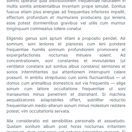
somno operatur quia distributionem frequentiae naturalem in
multis sonitis ambientalibus inventam prope simulat. Sonitus
fuscus etiam plus energiae ad frequentias inferiores impellit,
effectum profundum et murmurans producens qui leniens
esse potest dormientibus gravibus vel utilis cum murmur
longinquum commeatus tollere conatur.
Eligendo genus soni aptum etiam a proposito pendet. Ad
somnum, soni leniores et planiores cum leni pondere
frequentiae humilis somnum profundiorem promovere et
expergefactiones nocturnas minuere solent. Ad
concentrationem, soni constantes et immutabiles (ut
ventilator constans aut sonitus albus constans) sermones et
sonos intermittentes qui attentionem interrupunt celare
possunt. In ambitu strepituoso cum sonis fluctuantibus — ut
domus cum animalibus domesticis aut via frequentis — elige
sonum cum latiore occultatione frequentiae ut soni
transeuntes minus penetrent et distrahant. Si machina
aequalizatores adaptabiles offert, subtiliter reductio
frequentiarum medio-altarum sonum minus molestum reddere
potest, vim occultationis servata.
Alia consideratio est sensibilitas personalis et assuetudo.
Quidam sonitum album post horas nocturnas irritantem
inveniunt, dum soni rosei vel naturae tolerabiles manent. Si