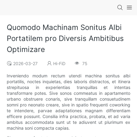
Quomodo Machinam Sonitus Albi
Portatilem pro Diversis Ambitibus
Optimizare
2026-03-27
Hi-FiD
75
Inveniendo modum rectum utendi machina sonitus albi
portatilis, noctes inquietas, dies laboris distractos, et itinera
strepituosa in experientias tranquillas et intentas
transformare potes. Sive sonos commeatus in apartamento
urbano obstruere conaris, sive tranquillam consuetudinem
somni pro neonato creare, sive in spatio frequenti coworking
te intendere, parvae adaptationes magnam differentiam
efficere possunt. Consilia infra practica, probata, et ad varia
ambitus accommodata sunt ut te adiuvent ut plurimum ex
machina soni compacta capias.