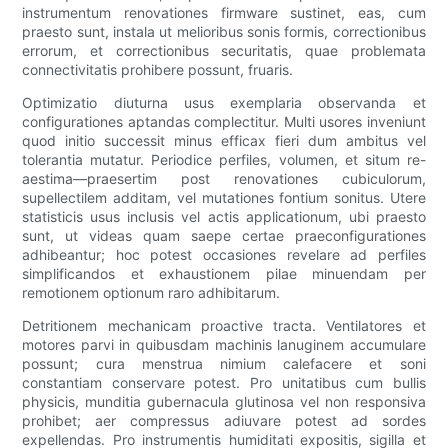
instrumentum renovationes firmware sustinet, eas, cum
praesto sunt, instala ut melioribus sonis formis, correctionibus
errorum, et correctionibus securitatis, quae problemata
connectivitatis prohibere possunt, fruaris.
Optimizatio diuturna usus exemplaria observanda et
configurationes aptandas complectitur. Multi usores inveniunt
quod initio successit minus efficax fieri dum ambitus vel
tolerantia mutatur. Periodice perfiles, volumen, et situm re-
aestima—praesertim post renovationes cubiculorum,
supellectilem additam, vel mutationes fontium sonitus. Utere
statisticis usus inclusis vel actis applicationum, ubi praesto
sunt, ut videas quam saepe certae praeconfigurationes
adhibeantur; hoc potest occasiones revelare ad perfiles
simplificandos et exhaustionem pilae minuendam per
remotionem optionum raro adhibitarum.
Detritionem mechanicam proactive tracta. Ventilatores et
motores parvi in ​​quibusdam machinis lanuginem accumulare
possunt; cura menstrua nimium calefacere et soni
constantiam conservare potest. Pro unitatibus cum bullis
physicis, munditia gubernacula glutinosa vel non responsiva
prohibet; aer compressus adiuvare potest ad sordes
expellendas. Pro instrumentis humiditati expositis, sigilla et