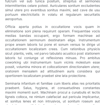
fulcrum vel sub tunica positum, strepitus et sermones
intermittentes celare potest. Auriculares sonitum excludentes
simul utere pro eventibus sonitus maximi, sed cave de usu
portuum electricitatis in volatu et regularum securitatis
aeroportus.
Officia aperta potius in occultatione vocis quam in
eliminatione soni plena requirunt operam. Frequentiae vocis
medias bandas occupant, ergo formam machinae ad
occultationem sermonum destinatam elige. Instrumentum
prope aream laboris tui pone et sonum versus te dirige ut
occultationem localizatam crees. Cum rationibus physicis
sicut plantis, velis, vel parvo tabulato acustico post stationem
laboris tui coniunge ut reflexiones minuas. Pro ambitus
coworking ubi instrumentum tuum vicinis molestum esse
possit, volumina minora et collocationem directionalem utere;
oratorem mensalem ad altitudinem auris considera qui
opertionem localizatam praebet sine lata proiectione.
Seminaria infantium et familiae cum liberis alias res prioritatis
praebent. Salus, hygiena, et consuetudines constantes
maximi momenti sunt. Machinam procul a cunabulis et lectis
ligneis colloca, ne nimium calefaciat aut pericula implicantur,
et sonitus lenes et non intrusivos, ut sonitum roseum aut