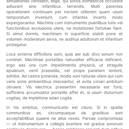
simulationes ventilabri, elige, qui sonos domesticos occultare
adiuvant sine infantibus terrendis. Multi parentes
operationem continuam per noctem utiliorem quam usum
temporatum inveniunt, cum infantes incerto modo
expergiscantur. Machinis cum instrumentis puerilibus tutis vel
functionibus exclusionis utere, ne mutationes fortuitae fiant.
Si simul dormis, machinam in superficie stabili pone et
volumen moderatum serva, ne auditus adultorum et infantium
protegatur.
Loca externa difficiliora sunt, quia aer sub divo sonum non
continet. Machinae portatiles naturaliter efficacia deficient,
ergo eas una cum impedimentis physicis, ut stragulis
epularum, venti praesidiis, vel prope parietem tentorii,
adhibe. Ad castra ponenda, modis soni naturae utere qui cum
veris sonis ambientibus misceantur, et evita conari ambitum
obruere. Vis electrica praesertim necessaria est foris;
sufficiens accumulator portatilis affer et, si usum diuturnum
cogitas, de impletione solari cogita.
In his ambitus, communicatio est clavis. Si in spatiis
communibus es, circumquaque de gradibus soni
acceptabilibus quaere ne alios vexes. Parvae compromissa
— ut instrumentum a collegis avertere vel gradus sonorum