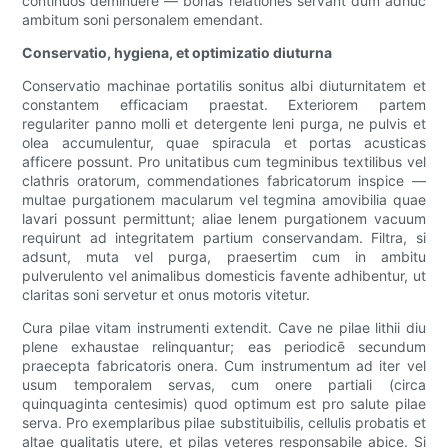
continuos deminuere — bonas relationes servant dum adhuc
ambitum soni personalem emendant.
Conservatio, hygiena, et optimizatio diuturna
Conservatio machinae portatilis sonitus albi diuturnitatem et
constantem efficaciam praestat. Exteriorem partem
regulariter panno molli et detergente leni purga, ne pulvis et
olea accumulentur, quae spiracula et portas acusticas
afficere possunt. Pro unitatibus cum tegminibus textilibus vel
clathris oratorum, commendationes fabricatorum inspice —
multae purgationem macularum vel tegmina amovibilia quae
lavari possunt permittunt; aliae lenem purgationem vacuum
requirunt ad integritatem partium conservandam. Filtra, si
adsunt, muta vel purga, praesertim cum in ambitu
pulverulento vel animalibus domesticis favente adhibentur, ut
claritas soni servetur et onus motoris vitetur.
Cura pilae vitam instrumenti extendit. Cave ne pilae lithii diu
plene exhaustae relinquantur; eas periodicē secundum
praecepta fabricatoris onera. Cum instrumentum ad iter vel
usum temporalem servas, cum onere partiali (circa
quinquaginta centesimis) quod optimum est pro salute pilae
serva. Pro exemplaribus pilae substituibilis, cellulis probatis et
altae qualitatis utere, et pilas veteres responsabile abice. Si