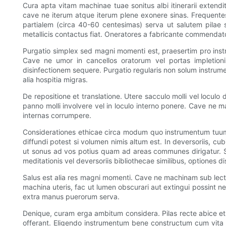
Cura apta vitam machinae tuae sonitus albi itinerarii extendit
cave ne iterum atque iterum plene exonere sinas. Frequentes
partialem (circa 40-60 centesimas) serva ut salutem pilae s
metallicis contactus fiat. Oneratores a fabricante commendato
Purgatio simplex sed magni momenti est, praesertim pro instr
Cave ne umor in cancellos oratorum vel portas impletioni
disinfectionem sequere. Purgatio regularis non solum instrume
alia hospitia migras.
De repositione et translatione. Utere sacculo molli vel loculo
panno molli involvere vel in loculo interno ponere. Cave ne ma
internas corrumpere.
Considerationes ethicae circa modum quo instrumentum tuum 
diffundi potest si volumen nimis altum est. In deversoriis, c
ut sonus ad vos potius quam ad areas communes dirigatur. Si q
meditationis vel deversoriis bibliothecae similibus, optiones dis
Salus est alia res magni momenti. Cave ne machinam sub lecto 
machina uteris, fac ut lumen obscurari aut extingui possint 
extra manus puerorum serva.
Denique, curam erga ambitum considera. Pilas recte abice et,
offerant. Eligendo instrumentum bene constructum cum vita l