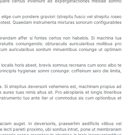
quere certius inveniunt ad expergefactiones mediae somno
elige cum pondere graviori (strepitu fusco vel strepitu roseo
ari potest. Quaedam instrumenta mixturas sonorum configurabiles
erandam affer si fontes certos non habebis. Si machina tua
atuitis coniungendis: obturaculis auricularibus mollibus pro
um auricularibus sonitum minuentibus coniunge ut optimam
 localis horis abest, brevis somnus recreans cum sono albo te
cipiis hygienae somni coniunge: coffeinum sero die limita,
. Si strepitus deversorii vehemens est, machinam propius ad
res tuas nimis altus sit. Pro aëroplanis et longis itineribus
 instrumento tuo ante iter ut commodus sis cum optionibus et
iam auget. In deversoriis, praesertim aedificiis vilibus vel
re lecti parieti proximo, ubi sonitus intrat, pone ut membranam
ersoria saepe receptacula electrica in locis inconvenientibus