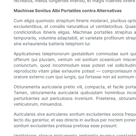
recreatos, melius fungentes interdiu, et magis fruentes itinere
Machinae Sonitus Albi Portatiles contra Alternativas
Cum eligis quomodo strepitum itineris moderari, pluribus optio
excludentibus, et consiliis naturalibus ut ventilatoribus. Qu
condicionibus itineris eligas. Machinae portatiles strepitu
temporariis, volumine adaptabili, et varietate profilorum st
sine exhaurienda batteria telephoni tui.
Applicationes telephonorum gestabilium commodae sunt quia 
offerunt qui pluviam, ventum vel sonitum oceanicum misce
coniunctum, quod incommodum esse potest vel sollicitudines
reproductio vitam pilae exhaurire potest — compromissum mag
oratore externo cum quo iungis, qui fortasse non ad somnum
Obturamenta auricularia pretio vili, compacta, et facile port
Tamen, obturamenta auricularia quibusdam hominibus incom
perturbantes aut periculosos inveniunt. Praeterea, obturame
vehiculorum, minuendos.
Auriculares sive auriculares sonitum excludentes sonos frequ
lecto diu gerantur, et eas directe in auribus per noctem pone
sonitum excludentes pretiosa pretiosa esse possunt.
Ventilatores aliaque instrumenta ambientia murmur constantem