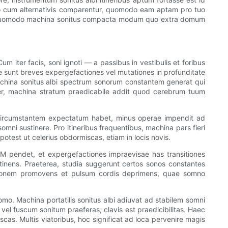
do cum alternativis comparentur, quomodo eam aptam pro tuo
enias quomodo machina sonitus compacta modum quo extra domum
iter facis, soni ignoti — a passibus in vestibulis et foribus
 sunt breves expergefactiones vel mutationes in profunditate
china sonitus albi spectrum sonorum constantem generat qui
iter, machina stratum praedicabile addit quod cerebrum tuum
circumstantem expectatum habet, minus operae impendit ad
mni sustinere. Pro itineribus frequentibus, machina pars fieri
potest ut celerius obdormiscas, etiam in locis novis.
 pendet, et expergefactiones impraevisae has transitiones
inens. Praeterea, studia suggerunt certos sonos constantes
ationem promovens et pulsum cordis deprimens, quae somno
mo. Machina portatilis sonitus albi adiuvat ad stabilem somni
l fuscum sonitum praeferas, clavis est praedicibilitas. Haec
as. Multis viatoribus, hoc significat ad loca pervenire magis