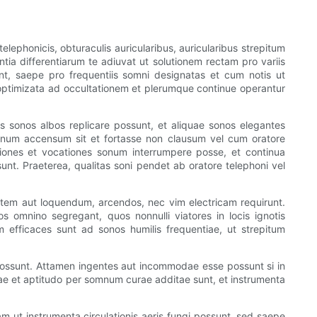
elephonicis, obturaculis auricularibus, auricularibus strepitum
ntia differentiarum te adiuvat ut solutionem rectam pro variis
cunt, saepe pro frequentiis somni designatas et cum notis ut
e optimizata ad occultationem et plerumque continue operantur
s sonos albos replicare possunt, et aliquae sonos elegantes
onum accensum sit et fortasse non clausum vel cum oratore
ationes et vocationes sonum interrumpere posse, et continua
nt. Praeterea, qualitas soni pendet ab oratore telephoni vel
rtentem aut loquendum, arcendos, nec vim electricam requirunt.
omnino segregant, quos nonnulli viatores in locis ignotis
am efficaces sunt ad sonos humilis frequentiae, ut strepitum
e possunt. Attamen ingentes aut incommodae esse possunt si in
ilae et aptitudo per somnum curae additae sunt, et instrumenta
m ut instrumenta circulationis aeris fungi possunt, sed saepe