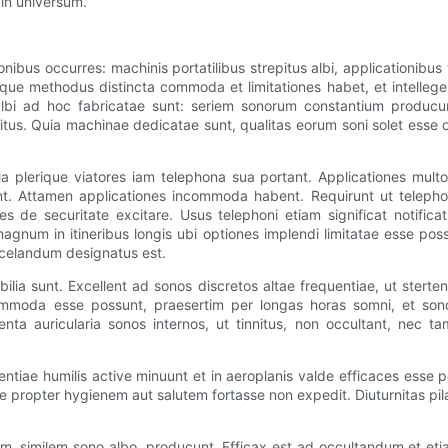
 in universum.
nibus occurres: machinis portatilibus strepitus albi, applicationibus t
aeque methodus distincta commoda et limitationes habet, et intellege
s albi ad hoc fabricatae sunt: ​​seriem sonorum constantium produ
repitus. Quia machinae dedicatae sunt, qualitas eorum soni solet ess
plerique viatores iam telephona sua portant. Applicationes multo
nt. Attamen applicationes incommoda habent. Requirunt ut teleph
 de securitate excitare. Usus telephoni etiam significat notific
num in itineribus longis ubi optiones implendi limitatae esse possu
 celandum designatus est.
abilia sunt. Excellent ad sonos discretos altae frequentiae, ut ste
moda esse possunt, praesertim per longas horas somni, et sonos 
nta auricularia sonos internos, ut tinnitus, non occultant, nec t
entiae humilis active minuunt et in aeroplanis valde efficaces ess
re propter hygienem aut salutem fortasse non expedit. Diuturnitas p
, similem sono albo, producunt. Efficax est ad occultandum et etia