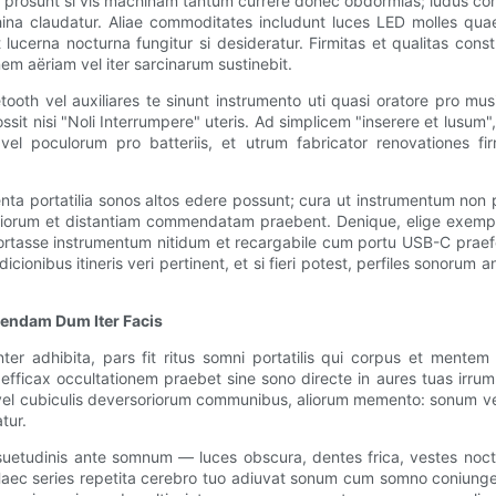
ra prosunt si vis machinam tantum currere donec obdormias; ludus con
na claudatur. Aliae commoditates includunt luces LED molles qua
cerna nocturna fungitur si desideratur. Firmitas et qualitas const
nem aëriam vel iter sarcinarum sustinebit.
etooth vel auxiliares te sinunt instrumento uti quasi oratore pro m
ssit nisi "Noli Interrumpere" uteris. Ad simplicem "inserere et lusum
vel poculorum pro batteriis, et utrum fabricator renovationes fi
ta portatilia sonos altos edere possunt; cura ut instrumentum non 
iorum et distantiam commendatam praebent. Denique, elige exemplar
fortasse instrumentum nitidum et recargabile cum portu USB-C praefe
icionibus itineris veri pertinent, et si fieri potest, perfiles sonorum
Utendam Dum Iter Facis
er adhibita, pars fit ritus somni portatilis qui corpus et mentem
efficax occultationem praebet sine sono directe in aures tuas irru
is vel cubiculis deversoriorum communibus, aliorum memento: sonum 
tur.
uetudinis ante somnum — luces obscura, dentes frica, vestes noc
ec series repetita cerebro tuo adiuvat sonum cum somno coniungere