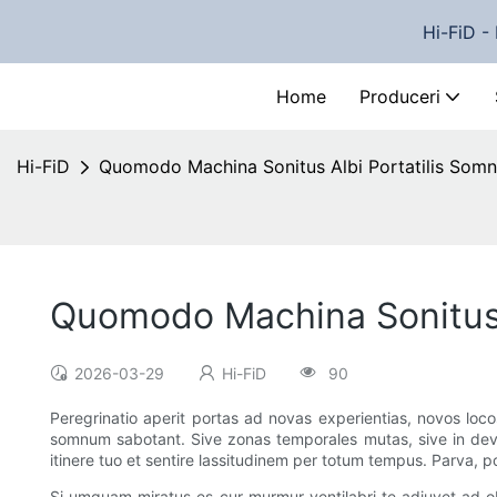
Hi-FiD - 
Home
Produceri
Hi-FiD
Quomodo Machina Sonitus Albi Portatilis Somnu
Quomodo Machina Sonitus A
2026-03-29
Hi-FiD
90
Peregrinatio aperit portas ad novas experientias, novos loc
somnum sabotant. Sive zonas temporales mutas, sive in devers
itinere tuo et sentire lassitudinem per totum tempus. Parva,
Si umquam miratus es cur murmur ventilabri te adiuvet ad obd