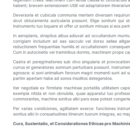
habent; brevem extensionem USB vel adaptatorem itinerarium
Deversoria et cubicula communia mentem diversam requirunt,
sicut obturamenta auricularia possunt. Elige sonitum qui
instrumento tuo loquere et offer ut sonitum minuas si eos pe
In aeroplanis, strepitus albus adiuvat ad occultandum murmu
corrigiam includunt ad eas sacculo vel dorso sellae allig
reductionem frequentiae humilis et occultationem consequen
Cum in autocinetis vel traminibus dormis, machinam prope ca
Castra et peregrinationes sub divo singularia et provocation
currus et generatores somnum perturbare possunt. Instrumen
agnosce: si soni animalium ferorum magni momenti sunt ad sa
partim apertam habe ad sonos insolitos detegendos.
Iter negotiale ex firmitate machinae portatilis utilitatem c
exempla nitida et non obnubila, quae apparatui tuo professi
commorantes, machina sonitus albi pars esse potest conger
Per varias condiciones, agilitatem exerce: functiones in
sonitus albi in consuetudines itinerum tuorum integras, eo mag
Cura, Sustentatio, et Considerationes Ethicae pro Machinis 