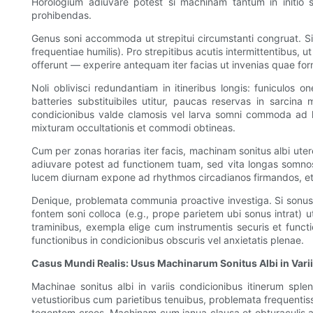
Horologium adiuvare potest si machinam tantum in initio
prohibendas.
Genus soni accommoda ut strepitui circumstanti congruat. Si 
frequentiae humilis). Pro strepitibus acutis intermittentibus,
offerunt — experire antequam iter facias ut invenias quae f
Noli oblivisci redundantiam in itineribus longis: funicul
batteries substituibiles utitur, paucas reservas in sarcina
condicionibus valde clamosis vel larva somni commoda ad
mixturam occultationis et commodi obtineas.
Cum per zonas horarias iter facis, machinam sonitus albi ute
adiuvare potest ad functionem tuam, sed vita longas somno
lucem diurnam expone ad rhythmos circadianos firmandos, et 
Denique, problemata communia proactive investiga. Si sonus
fontem soni colloca (e.g., prope parietem ubi sonus intrat) 
traminibus, exempla elige cum instrumentis securis et funct
functionibus in condicionibus obscuris vel anxietatis plenae.
Casus Mundi Realis: Usus Machinarum Sonitus Albi in Variis
Machinae sonitus albi in variis condicionibus itinerum sple
vetustioribus cum parietibus tenuibus, problemata frequentissi
tegentem crees. Machinam cum ianua clausa et obturaculis aur