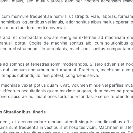
 somni mavis, sed multi viatores eam per noctem accensam relin
cum murmure frequentiae humilis, ut strepitu viae, laboras, formam 
 ut hominibus loquentibus vel ianuis, latior sonitus albus melius oper
orma modo tuo dormiendi conveniat.
os onerandi et compactam copiam energiae externae ad machinam on
 manuali porta. Cogita de machina sonitus albi cum solutionibus gr
 lucem obstruendam. In aeroplanis, machinam sonitus compactam c
re ad somnos et fenestras somni moderandos. Si sero advenis et nox
s qui somnum nocturnum perturbabunt. Praeterea, machinam cum prin
tempus cubandi, ubi fieri potest, congruens serva.
 machinae vexat potius quam iuvat, volumen minue vel perfiles muta
ut effectum occultationis quam maxime augeas, dum caves ne prope au
ione clausurae ad mutationes fortuitas vitandas. Exerce te utendo
 Situationibus Itineris
ndent, et accommodare modum utendi singulis condicionibus efficac
ma sunt frequentia in vestibulis et hospites vicini. Machinam in late
icularibus brevibus coniunge si in loco praecipue strepente es. Dev