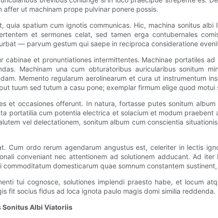
 affer ut machinam prope pulvinar ponere possis.
 quia spatium cum ignotis communicas. Hic, machina sonitus albi 
 stertentem et sermones celat, sed tamen erga contubernales comi
rturbat — parvum gestum qui saepe in reciproca consideratione eveni
r cabinae et pronuntiationes intermittentes. Machinae portatiles a
andas. Machinam una cum obturatoribus auricularibus sonitum minu
dam. Memento regularum aerolinearum et cura ut instrumentum instr
put tuum sed tutum a casu pone; exemplar firmum elige quod motui s
es et occasiones offerunt. In natura, fortasse putes sonitum album 
ta portatilia cum potentia electrica et solacium et modum praeben
lutem vel delectationem, sonitum album cum conscientia situationi
apiat. Cum ordo rerum agendarum angustus est, celeriter in lectis ig
onali conveniant nec attentionem ad solutionem adducant. Ad iter l
iei commoditatum domesticarum quae somnum constantem sustinent, 
strumenti tui cognosce, solutiones implendi praesto habe, et loc
is fit socius fidus ad loca ignota paulo magis domi similia reddenda.
Sonitus Albi Viatoriis