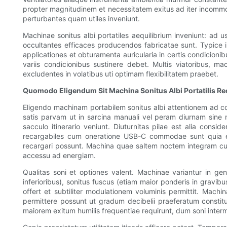
propter magnitudinem et necessitatem exitus ad iter incommo
perturbantes quam utiles inveniunt.
Machinae sonitus albi portatiles aequilibrium inveniunt: ad u
occultantes efficaces producendos fabricatae sunt. Typice 
applicationes et obturamenta auricularia in certis condicioni
variis condicionibus sustinere debet. Multis viatoribus, 
excludentes in volatibus uti optimam flexibilitatem praebet.
Quomodo Eligendum Sit Machina Sonitus Albi Portatilis Rec
Eligendo machinam portabilem sonitus albi attentionem ad com
satis parvam ut in sarcina manuali vel peram diurnam sin
sacculo itinerario veniunt. Diuturnitas pilae est alia conside
recargabiles cum oneratione USB-C commodae sunt quia ex 
recargari possunt. Machina quae saltem noctem integram cum on
accessu ad energiam.
Qualitas soni et optiones valent. Machinae variantur in gen
inferioribus), sonitus fuscus (etiam maior ponderis in gravib
offert et subtiliter modulationem voluminis permittit. Mac
permittere possunt ut gradum decibelii praeferatum constit
maiorem exitum humilis frequentiae requirunt, dum soni intermi