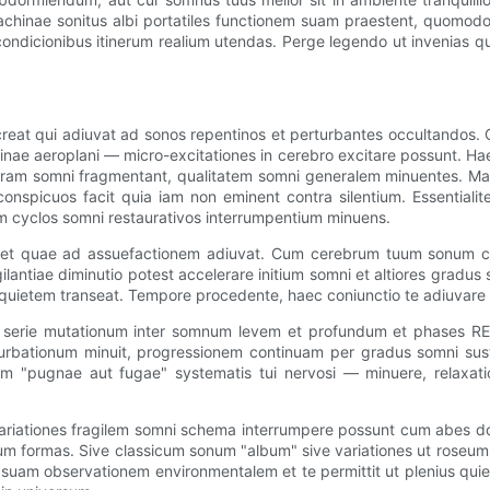
machinae sonitus albi portatiles functionem suam praestent, quomo
r in condicionibus itinerum realium utendas. Perge legendo ut inv
at qui adiuvat ad sonos repentinos et perturbantes occultandos. Cum 
ae aeroplani — micro-excitationes in cerebro excitare possunt. Hae
uram somni fragmentant, qualitatem somni generalem minuentes. Ma
onspicuos facit quia iam non eminent contra silentium. Essential
m cyclos somni restaurativos interrumpentium minuens.
aebet quae ad assuefactionem adiuvat. Cum cerebrum tuum sonum 
tiae diminutio potest accelerare initium somni et altiores gradus so
 in quietem transeat. Tempore procedente, haec coniunctio te adiuvare 
 serie mutationum inter somnum levem et profundum et phases REM
turbationum minuit, progressionem continuam per gradus somni sust
tem "pugnae aut fugae" systematis tui nervosi — minuere, relax
variationes fragilem somni schema interrumpere possunt cum abes do
ormas. Sive classicum sonum "album" sive variationes ut roseum ve
uam observationem environmentalem et te permittit ut plenius quiesc