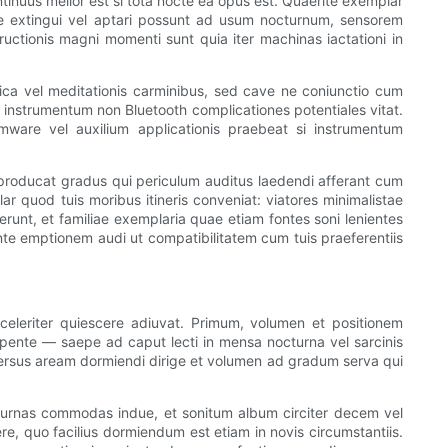
tinuus melior est si tota nocte ea opus est. Quaerite exemplar
e extingui vel aptari possunt ad usum nocturnum, sensorem
ructionis magni momenti sunt quia iter machinas iactationi in
usica vel meditationis carminibus, sed cave ne coniunctio cum
", instrumentum non Bluetooth complicationes potentiales vitat.
rmware vel auxilium applicationis praebeat si instrumentum
producat gradus qui periculum auditus laedendi afferant cum
 quod tuis moribus itineris conveniat: viatores minimalistae
runt, et familiae exemplaria quae etiam fontes soni lenientes
 ante emptionem audi ut compatibilitatem cum tuis praeferentiis
 celeriter quiescere adiuvat. Primum, volumen et positionem
mpente — saepe ad caput lecti in mensa nocturna vel sarcinis
versus aream dormiendi dirige et volumen ad gradum serva qui
turnas commodas indue, et sonitum album circiter decem vel
, quo facilius dormiendum est etiam in novis circumstantiis.