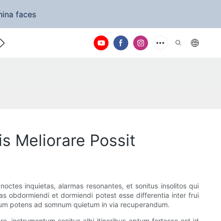
hina faces
a nos
s Meliorare Possit
ctes inquietas, alarmas resonantes, et sonitus insolitos qui
s obdormiendi et dormiendi potest esse differentia inter frui
 modum potens ad somnum quietum in via recuperandum.
e, instrumentum sonitus albi itineribus aptum fortasse est id