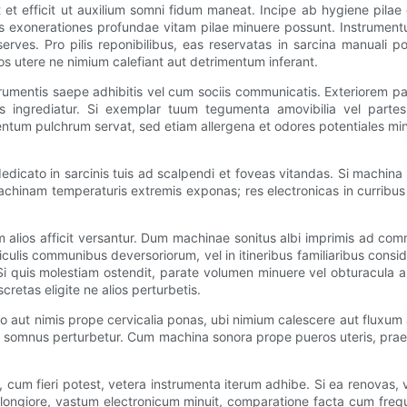
 et efficit ut auxilium somni fidum maneat. Incipe ab hygiene pilae 
 exonerationes profundae vitam pilae minuere possunt. Instrumentu
erves. Pro pilis reponibilibus, eas reservatas in sarcina manuali p
s utere ne nimium calefiant aut detrimentum inferant.
umentis saepe adhibitis vel cum sociis communicatis. Exteriorem pa
s ingrediatur. Si exemplar tuum tegumenta amovibilia vel partes 
ntum pulchrum servat, sed etiam allergena et odores potentiales minu
 dedicato in sarcinis tuis ad scalpendi et foveas vitandas. Si machi
chinam temperaturis extremis exponas; res electronicas in curribus ca
alios afficit versantur. Dum machinae sonitus albi imprimis ad co
ubiculis communibus deversoriorum, vel in itineribus familiaribus co
uis molestiam ostendit, parate volumen minuere vel obturacula auricul
cretas eligite ne alios perturbetis.
aut nimis prope cervicalia ponas, ubi nimium calescere aut fluxum a
ne somnus perturbetur. Cum machina sonora prope pueros uteris, pra
 cum fieri potest, vetera instrumenta iterum adhibe. Si ea renovas,
ongiore, vastum electronicum minuit, comparatione facta cum frequen