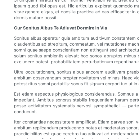
ipsum quod tibi opus est. Hic articulus explorat quomodo 
vitae genere eligas, et consilia practica ad eas efficacite
dormis mutare possit.
Cur Sonitus Albus Te Adiuvat Dormire in Via
Sonitus albus operatur quia ambitum auditivum constantem cre
claudentibus ad strepitum, commeatum, vel mutationes machin
somni quae saepe conscientiam non attingunt sed architect
solum sonitus ambientis elevat; hoc sonos abruptos minus c
excludere potest, probabilitatem perturbationum repentinaru
Ultra occultationem, sonitus albus ancoram auditivam pr
ambitum observandum propter novitatem vel minas. Haec vigilan
potest ritus somni portatilis: sonus fit signum corpori tuo ut
Est etiam aspectus physiologicus considerandus. Somnus a
impediunt. Ambitus sonorus stabilis frequentiam harum per
posse activitatem systematis nervosi sympathetici — par
conducunt.
Iter constantiae necessitatem amplificat. Etiam parvae soni 
ambitum replicandum producendo notas et moderatas sonorum f
praedicibilitas est quae cerebro tuo adiuvat ad moderandam s