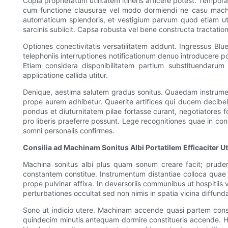
Copia proprietatum utilitatem itineris afficere potest. Tempo
cum functione clausurae vel modo dormiendi ne casu machi
automaticum splendoris, et vestigium parvum quod etiam ut lu
sarcinis subiicit. Capsa robusta vel bene constructa tractatio
Optiones conectivitatis versatilitatem addunt. Ingressus Blu
telephoniis interruptiones notificationum denuo introducere po
Etiam considera disponibilitatem partium substituendarum 
applicatione callida utitur.
Denique, aestima salutem gradus sonitus. Quaedam instrumen
prope aurem adhibetur. Quaerite artifices qui ducem decibel
pondus et diuturnitatem pilae fortasse curant, negotiatores 
pro liberis praeferre possunt. Lege recognitiones quae in cond
somni personalis confirmes.
Consilia ad Machinam Sonitus Albi Portatilem Efficaciter 
Machina sonitus albi plus quam sonum creare facit; prudent
constantem constitue. Instrumentum distantiae colloca quae 
prope pulvinar affixa. In deversoriis communibus ut hospiti
perturbationes occultat sed non nimis in spatia vicina diffunda
Sono ut indicio utere. Machinam accende quasi partem cons
quindecim minutis antequam dormire constitueris accende. Ha