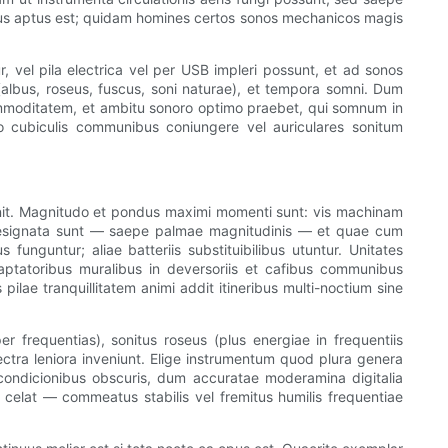
ibus aptus est; quidam homines certos sonos mechanicos magis
r, vel pila electrica vel per USB impleri possunt, et ad sonos
albus, roseus, fuscus, soni naturae), et tempora somni. Dum
, commoditatem, et ambitu sonoro optimo praebet, qui somnum in
ro cubiculis communibus coniungere vel auriculares sonitum
onit. Magnitudo et pondus maximi momenti sunt: ​​vis machinam
 designata sunt — saepe palmae magnitudinis — et quae cum
s funguntur; aliae batteriis substituibilibus utuntur. Unitates
ptatoribus muralibus in deversoriis et cafibus communibus
ilae tranquillitatem animi addit itineribus multi-noctium sine
r frequentias), sonitus roseus (plus energiae in frequentiis
pectra leniora inveniunt. Elige instrumentum quod plura genera
 condicionibus obscuris, dum accuratae moderamina digitalia
celat — commeatus stabilis vel fremitus humilis frequentiae