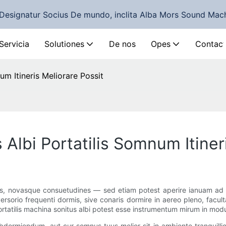
Designatur Socius De mundo, inclita Alba Mors Sound Mac
Servicia
Solutiones
De nos
Opes
Contact
m Itineris Meliorare Possit
lbi Portatilis Somnum Itineri
os, novasque consuetudines — sed etiam potest aperire ianuam ad no
orio frequenti dormis, sive conaris dormire in aereo pleno, faculta
 portatilis machina sonitus albi potest esse instrumentum mirum in
ormiendum, aut cur somnus tuus melior sit in ambiente tranquillior