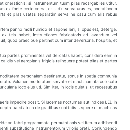
et onerationis: si instrumentum tuum pilas recargabiles utitur,
m ex fonte certo onera, et si diu servaturus es, onerationem
orta et pilas usatas separatim serva ne casu cum aliis rebus
rtem panno molli humido et sapone leni, si opus est, deterge.
ex tela habet, instructiones fabricatoris ad lavandum vel
it, quod praecipue pertinet cum inter deversoria, hospitia, et
na tua partes prominentes vel delicatas habet, considera eam in
lidis vel aeroplanis frigidis relinquere potest pilas et partes
mmoditatem personalem destinantur, sonus in spatia communia
nsiderate. Volumen moderatum servate et machinam ita collocate
aria loco eius uti. Similiter, in locis quietis, ut recessubus
eris impedire possit. Si lucernas nocturnas aut indices LED in
ecepta paediatrica de gradibus soni tutis sequere et machinas
 vide an fabri programmata permutationis vel iterum adhibendi
ti substitutione instrumentorum vilioris pretii. Coniungendo