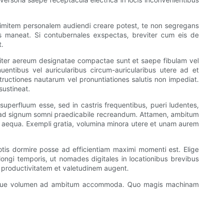
limitem personalem audiendi creare potest, te non segregans
s maneat. Si contubernales exspectas, breviter cum eis de
t.
d iter aereum designatae compactae sunt et saepe fibulam vel
entibus vel auricularibus circum-auricularibus utere ad et
uctiones nautarum vel pronuntiationes salutis non impediat.
ustineat.
superfluum esse, sed in castris frequentibus, pueri ludentes,
t ad signum somni praedicabile recreandum. Attamen, ambitum
s aequa. Exempli gratia, volumina minora utere et unam aurem
notis dormire posse ad efficientiam maximi momenti est. Elige
ongi temporis, ut nomades digitales in locationibus brevibus
productivitatem et valetudinem augent.
um atque volumen ad ambitum accommoda. Quo magis machinam