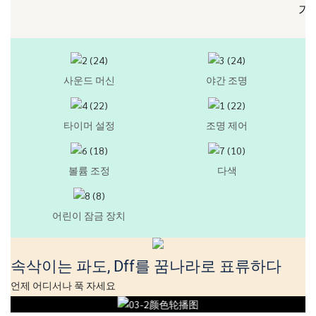
가
사운드 머신
야간 조명
타이머 설정
조명 제어
볼륨 조정
다색
어린이 잠금 장치
속삭이는 파도, Dff를 꿈나라로 표류하다
언제 어디서나 푹 자세요