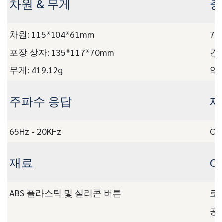
차원 & 무게
충
차원: 115*104*61mm
7.
포장 상자: 135*117*70mm
간
무게: 419.12g
약
주파수 응답
제
65Hz - 20KHz
CE,
재료
O
ABS 플라스틱 및 실리콘 버튼
로
공